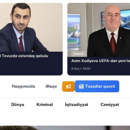
İDMAN
i Tovuzda vətəndaş qəbulu
Asim Xudiyevə UEFA-dan yeni tə
6 Avq • 19:20
Haqqımızda
Əlaqə
Təzadlar qazeti
Dünya
Kriminal
İqtisadiyyat
Cəmiyyət