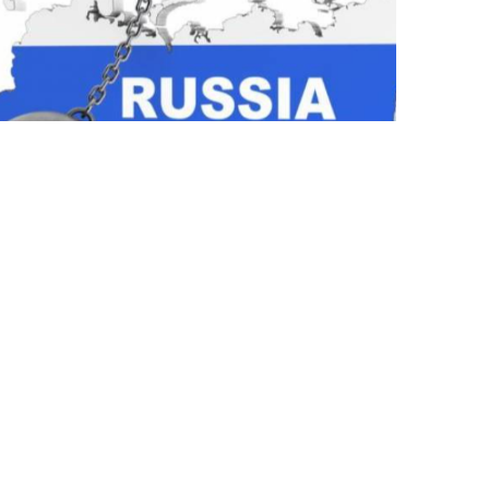
30 İyl / 13:09
ABŞ-dan Rusiyaya qarşı yeni sanksiyalar paketi
gözlənilir – Trampın əlavəsi var…
SIYASƏT
0
0