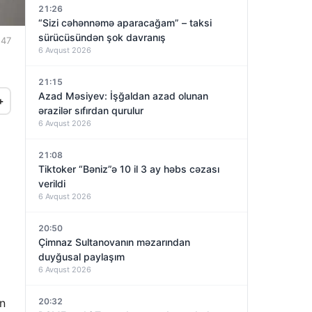
21:26
“Sizi cəhənnəmə aparacağam” – taksi
sürücüsündən şok davranış
:47
6 Avqust 2026
21:15
Azad Məsiyev: İşğaldan azad olunan
+
ərazilər sıfırdan qurulur
6 Avqust 2026
21:08
Tiktoker “Bəniz”ə 10 il 3 ay həbs cəzası
verildi
6 Avqust 2026
20:50
Çimnaz Sultanovanın məzarından
duyğusal paylaşım
6 Avqust 2026
un
20:32