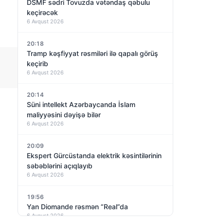
DSMF sədri Tovuzda vətəndaş qəbulu
a
keçirəcək
6 Avqust 2026
20:18
Tramp kəşfiyyat rəsmiləri ilə qapalı görüş
keçirib
6 Avqust 2026
20:14
Süni intellekt Azərbaycanda İslam
maliyyəsini dəyişə bilər
6 Avqust 2026
20:09
Ekspert Gürcüstanda elektrik kəsintilərinin
səbəblərini açıqlayıb
6 Avqust 2026
19:56
Yan Diomande rəsmən “Real”da
6 Avqust 2026