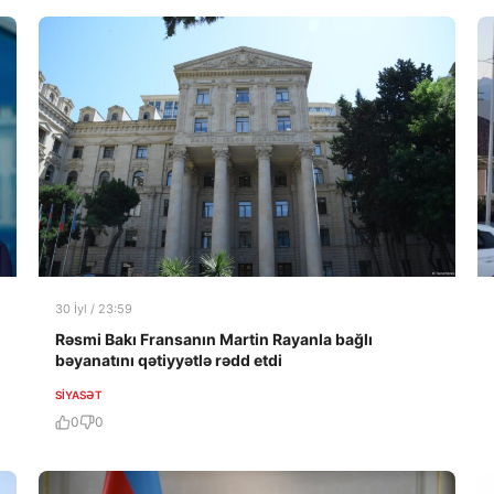
30 İyl / 23:59
Rəsmi Bakı Fransanın Martin Rayanla bağlı
bəyanatını qətiyyətlə rədd etdi
SIYASƏT
0
0