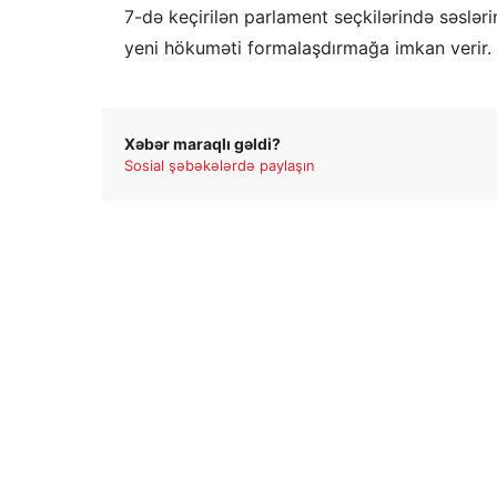
7-də keçirilən parlament seçkilərində səslər
yeni hökuməti formalaşdırmağa imkan verir.
Xəbər maraqlı gəldi?
Sosial şəbəkələrdə paylaşın