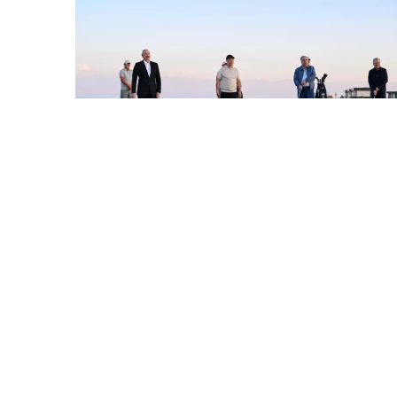
30 İyl / 22:14
İlham Əliyev Çolpon-Atada Qolf Klubun açılışında
iştirak edib
SIYASƏT
0
0