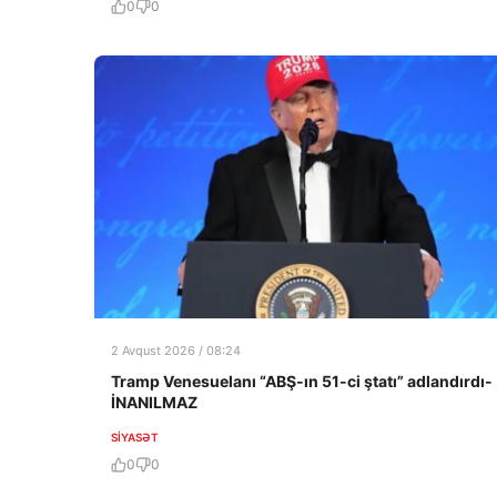
0
0
2 Avqust 2026 / 08:24
Tramp Venesuelanı “ABŞ-ın 51-ci ştatı” adlandırdı-
İNANILMAZ
SIYASƏT
0
0