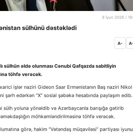
8 İyun 2026 / 18
ənistan sülhünü dəstəklədi
A-
A
ı sülhün əldə olunması Cənubi Qafqazda sabitliyin
ına töhfə verəcək.
 xarici işlər naziri Gideon Saar Ermənistanın Baş naziri Nikol
ini şərh edərkən “X” sosial şəbəkə hesabında paylaşım edib.
ni sülh yoluna yönəldib və Azərbaycanla barışığa gətirib
 də əməkdaşlığın möhkəmləndirilməsinə töhfə verəcək.
lumatına görə, hakim “Vətəndaş müqaviləsi” partiyası iyun