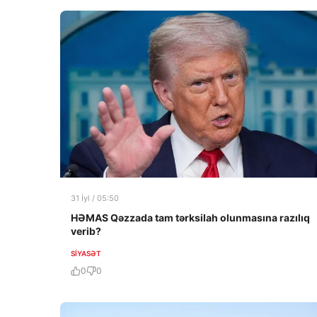
31 İyl / 05:50
HƏMAS Qəzzada tam tərksilah olunmasına razılıq
verib?
SIYASƏT
0
0