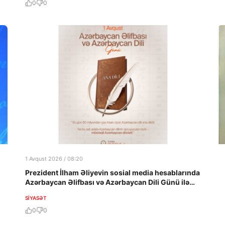
0
0
1 Avqust 2026 / 08:20
Prezident İlham Əliyevin sosial media hesablarında
Azərbaycan Əlifbası və Azərbaycan Dili Günü ilə
bağlı paylaşım edilib
SIYASƏT
0
0