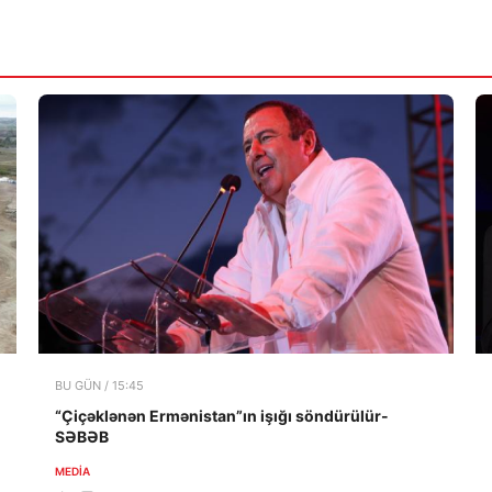
BU GÜN / 15:45
“Çiçəklənən Ermənistan”ın işığı söndürülür-
SƏBƏB
MEDİA