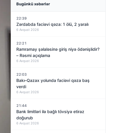
Bugünkü xəbərlər
22:39
Zərdabda faciəvi qəza: 1 ölü, 2 yaralı
6 Avqust 2026
22:21
Ramramay şəlaləsinə giriş niyə ödənişlidir?
– Rəsmi açıqlama
6 Avqust 2026
22:03
Bakı–Qazax yolunda faciəvi qəza baş
verdi
6 Avqust 2026
21:44
Bank limitləri ilə bağlı tövsiyə etiraz
doğurub
6 Avqust 2026