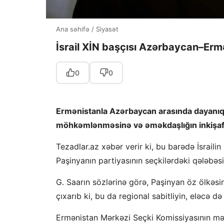
Ana səhifə
/
Siyasət
İsrail XİN başçısı Azərbaycan–Erm
0
0
Ermənistanla Azərbaycan arasında dayanıql
möhkəmlənməsinə və əməkdaşlığın inkişaf
Tezadlar.az xəbər verir ki, bu barədə İsrailin
Paşinyanın partiyasının seçkilərdəki qələbəs
G. Saarın sözlərinə görə, Paşinyan öz ölkəsi
çıxarıb ki, bu da regional sabitliyin, eləcə
Ermənistan Mərkəzi Seçki Komissiyasının mə