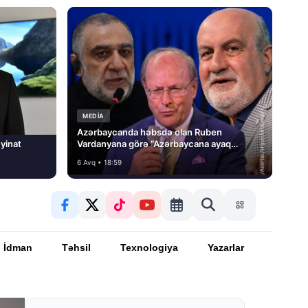
MEDİA
Azərbaycanda həbsdə olan Ruben
yinat
Vardanyana görə “Azərbaycana ayaq
basmayacağını” dedi və…
6 Avq • 18:59
İdman
Təhsil
Texnologiya
Yazarlar