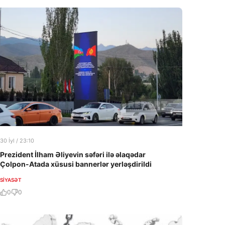
30 İyl / 23:10
Prezident İlham Əliyevin səfəri ilə əlaqədar
Çolpon-Atada xüsusi bannerlər yerləşdirildi
SIYASƏT
0
0