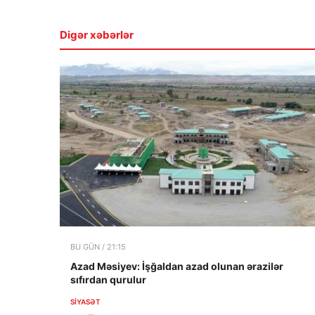
Digər xəbərlər
BU GÜN / 21:15
Azad Məsiyev: İşğaldan azad olunan ərazilər
sıfırdan qurulur
SIYASƏT