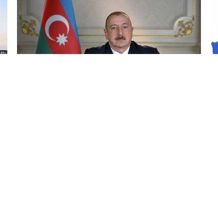
30 İyl / 16:42
Prezident İlham Əliyev Qırğızıstana dövlət səfərinə
gəlib
SIYASƏT
0
0