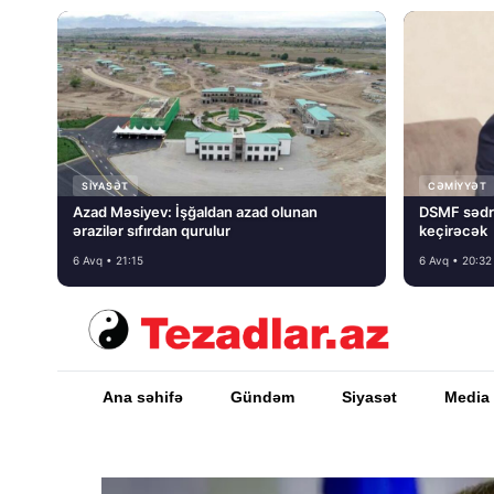
SIYASƏT
CƏMIYYƏT
Azad Məsiyev: İşğaldan azad olunan
DSMF sədr
ərazilər sıfırdan qurulur
keçirəcək
6 Avq • 21:15
6 Avq • 20:32
Ana səhifə
Gündəm
Siyasət
Media