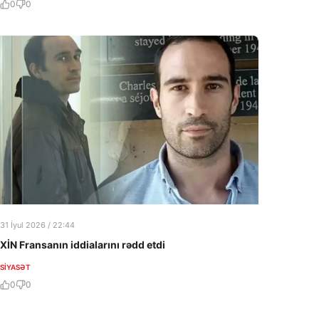
0
0
31 İyul 2026 / 22:44
XİN Fransanın iddialarını rədd etdi
SIYASƏT
0
0