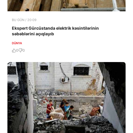
BU GÜN / 20:09
Ekspert Gürcüstanda elektrik kəsintilərinin
səbəblərini açıqlayıb
DÜNYA
0
0