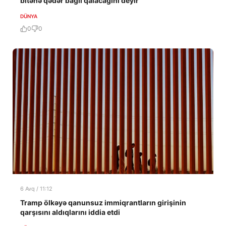
bitənə qədər bağlı qalacağını deyir
DÜNYA
0
0
6 Avq / 11:12
Tramp ölkəyə qanunsuz immiqrantların girişinin
qarşısını aldıqlarını iddia etdi