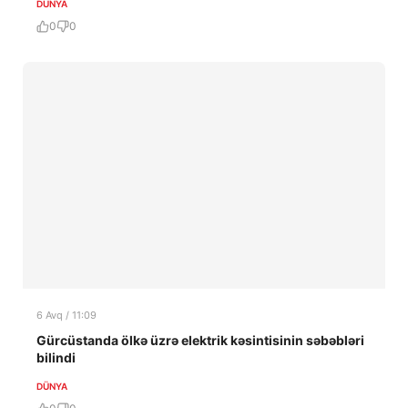
DÜNYA
0
0
6 Avq / 11:09
Gürcüstanda ölkə üzrə elektrik kəsintisinin səbəbləri
bilindi
DÜNYA