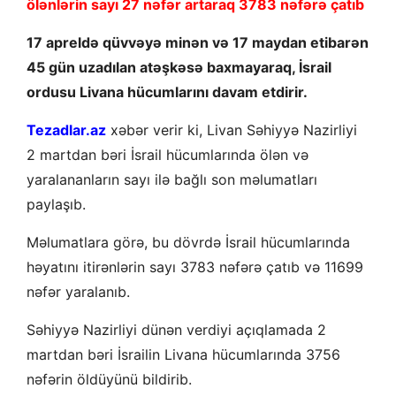
ölənlərin sayı 27 nəfər artaraq 3783 nəfərə çatıb
17 apreldə qüvvəyə minən və 17 maydan etibarən
45 gün uzadılan atəşkəsə baxmayaraq, İsrail
ordusu Livana hücumlarını davam etdirir.
Tezadlar.az
xəbər verir ki, Livan Səhiyyə Nazirliyi
2 martdan bəri İsrail hücumlarında ölən və
yaralananların sayı ilə bağlı son məlumatları
paylaşıb.
Məlumatlara görə, bu dövrdə İsrail hücumlarında
həyatını itirənlərin sayı 3783 nəfərə çatıb və 11699
nəfər yaralanıb.
Səhiyyə Nazirliyi dünən verdiyi açıqlamada 2
martdan bəri İsrailin Livana hücumlarında 3756
nəfərin öldüyünü bildirib.