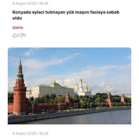
6 Avqust 2026 / 18:48
Konyada əyləci tutmayan yük maşını faciəyə səbəb
oldu
DÜNYA
0
0
6 Avqust 2026 / 18:33