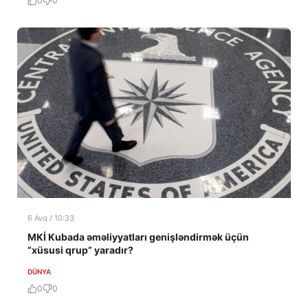
0
0
6 Avq / 10:33
MKİ Kubada əməliyyatları genişləndirmək üçün
“xüsusi qrup” yaradır?
DÜNYA
0
0