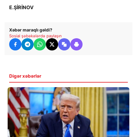
E.ŞİRİNOV
Xəbər maraqlı gəldi?
Sosial şəbəkələrdə paylaşın
Digər xəbərlər