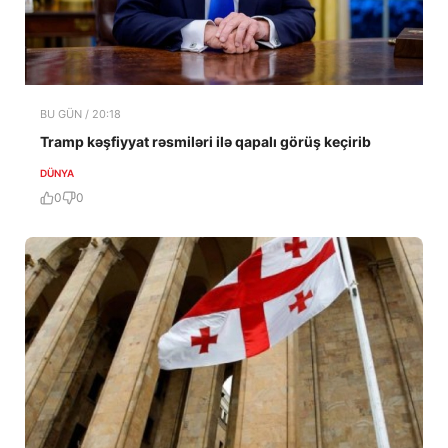
BU GÜN / 20:18
Tramp kəşfiyyat rəsmiləri ilə qapalı görüş keçirib
DÜNYA
0
0