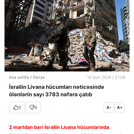
Ana səhifə
/
Dünya
14 İyun 2026 / 21:09
İsrailin Livana hücumları nəticəsində
ölənlərin sayı 3783 nəfərə çatıb
0
0
A-
A+
2 martdan bəri İsrailin Livana hücumlarında