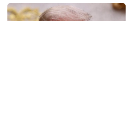
6 Avq / 10:09
Tramp ABŞ-da sursat çatışmazlığı haqqında
məlumatları təkzib etdi
DÜNYA
0
0