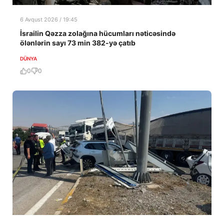
6 Avqust 2026 / 19:45
İsrailin Qəzza zolağına hücumları nəticəsində
ölənlərin sayı 73 min 382-yə çatıb
DÜNYA
0
0