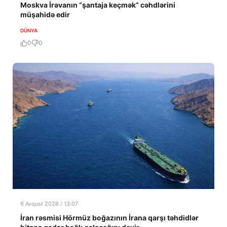
Moskva İrəvanın “şantaja keçmək” cəhdlərini
müşahidə edir
DÜNYA
0
0
6 Avqust 2026 / 13:07
İran rəsmisi Hörmüz boğazının İrana qarşı təhdidlər