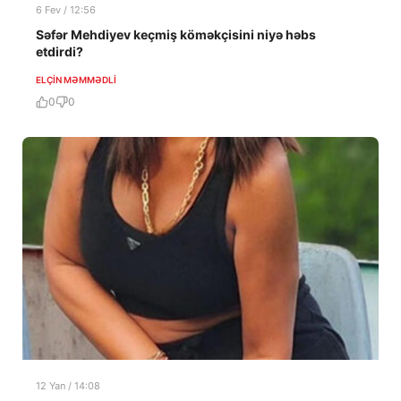
6 Fev / 12:56
Səfər Mehdiyev keçmiş köməkçisini niyə həbs
etdirdi?
ELÇIN MƏMMƏDLI
0
0
12 Yan / 14:08