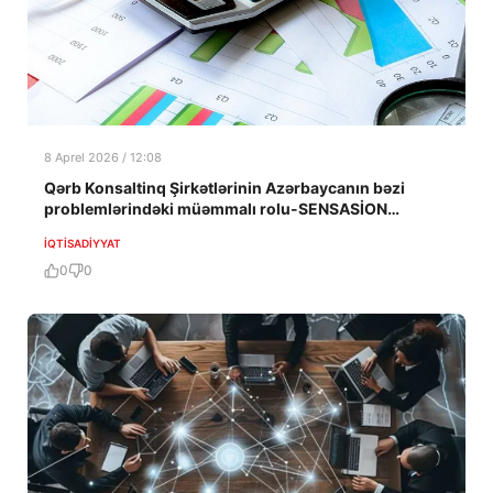
8 Aprel 2026 / 12:08
Qərb Konsaltinq Şirkətlərinin Azərbaycanın bəzi
problemlərindəki müəmmalı rolu-SENSASİON
ARAŞDIRMA-2-Cİ HİSSƏ
İQTISADIYYAT
0
0