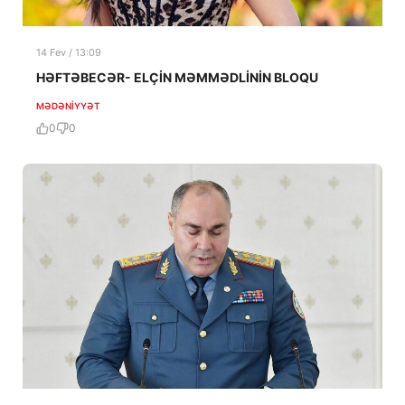
14 Fev / 13:09
HƏFTƏBECƏR- ELÇİN MƏMMƏDLİNİN BLOQU
MƏDƏNIYYƏT
0
0