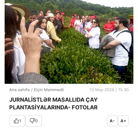
Ana səhifə
/
Elçin Məmmədli
13 May 2026 / 15:30
JURNALİSTLƏR MASALLIDA ÇAY
PLANTASİYALARINDA- FOTOLAR
1
0
A-
A+