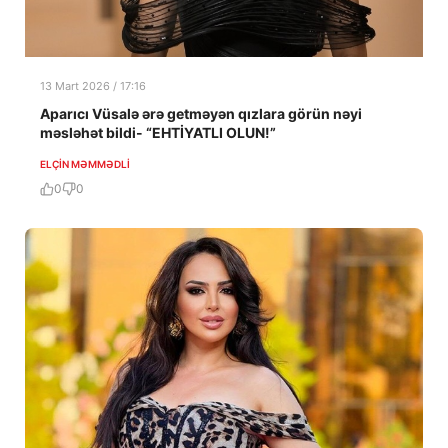
13 Mart 2026 / 17:16
Aparıcı Vüsalə ərə getməyən qızlara görün nəyi
məsləhət bildi- “EHTİYATLI OLUN!”
ELÇIN MƏMMƏDLI
0
0