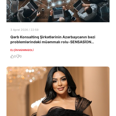
3 Aprel 2026 / 22:59
Qərb Konsaltinq Şirkətlərinin Azərbaycanın bəzi
problemlərindəki müəmmalı rolu-SENSASİON
ARAŞDIRMA-1-Cİ HİSSƏ
ELÇIN MƏMMƏDLI
0
0