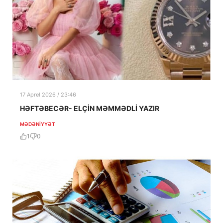
17 Aprel 2026 / 23:46
HƏFTƏBECƏR- ELÇİN MƏMMƏDLİ YAZIR
MƏDƏNIYYƏT
1
0