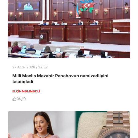
27 Aprel 2026 / 22:32
Milli Məclis Məzahir Pənahovun namizədliyini
təsdiqlədi
ELÇIN MƏMMƏDLI
0
0