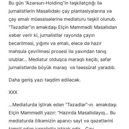
Bu gün “Azərsun-Holdinq”in təşkilatçılığı ilə
jurnalistlərin Masallıdakı çay plantasiyalarına və
çay emalı müəssisələrinə mediaturu təşkil olunub.
“Təzadlar”ın əməkdaşı Elçin Məmmədli Masallıdan
xəbər verir ki, jurnalistlər rayonda çayın
becərilməsi, yığımı və emalı, eləcə də hazır
məhsula çevrilməsi prosesi ilə yaxından tanış
olublar… Mediatur olduqca maraqlı keçib, səfər
jurnalistlərdə böyük maraq və təəssürat yaradıb.
Daha geniş yazı təqdim ediləcək.
XXX
…Mediaturda iştirak edən “Təzadlar”-ın əməkdaşı
Elçin Məmmədli yazır: “Hazırda Masallıdayıq… Bu
mediaturda ölkəmizin aparıcı sayt və qəzetlərini
təmsil edən jurnalistlə iştirak edir… Çay