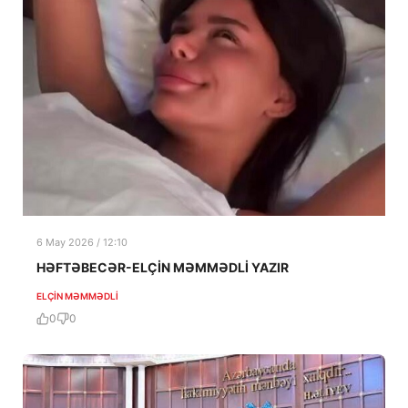
6 May 2026 / 12:10
HƏFTƏBECƏR-ELÇİN MƏMMƏDLİ YAZIR
ELÇIN MƏMMƏDLI
0
0