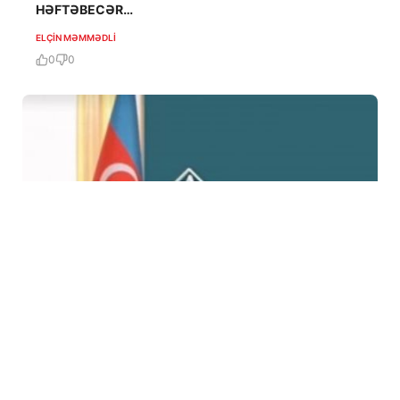
HƏFTƏBECƏR…
ELÇIN MƏMMƏDLI
0
0
30 Dek / 20:30
Məhkəmə qərarlarına meydan oxuyan “qəhrəman”-
ARAŞDIRMA