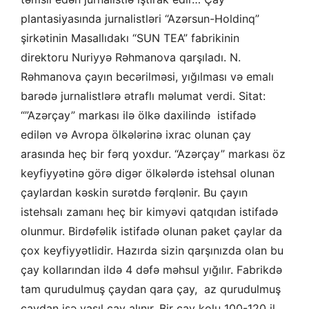
plantasiyasında jurnalistləri “Azərsun-Holdinq”
şirkətinin Masallıdakı “SUN TEA” fabrikinin
direktoru Nuriyyə Rəhmanova qarşıladı. N.
Rəhmanova çayın becərilməsi, yığılması və emalı
barədə jurnalistlərə ətraflı məlumat verdi. Sitat:
“”Azərçay” markası ilə ölkə daxilində istifadə
edilən və Avropa ölkələrinə ixrac olunan çay
arasında heç bir fərq yoxdur. “Azərçay” markası öz
keyfiyyətinə görə digər ölkələrdə istehsal olunan
çaylardan kəskin surətdə fərqlənir. Bu çayın
istehsalı zamanı heç bir kimyəvi qatqıdan istifadə
olunmur. Birdəfəlik istifadə olunan paket çaylar da
çox keyfiyyətlidir. Hazırda sizin qarşınızda olan bu
çay kollarından ildə 4 dəfə məhsul yığılır. Fabrikdə
tam qurudulmuş çaydan qara çay, az qurudulmuş
çaydan isə yaşıl çay alınır. Bir çay kolu 100-120 il