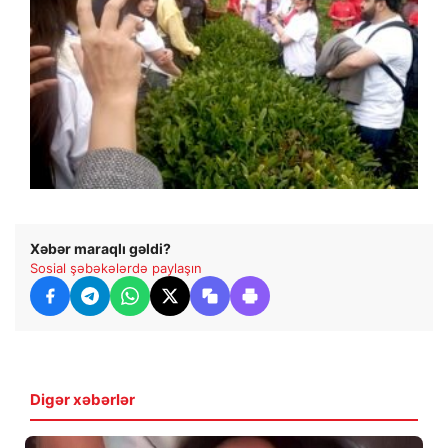
Xəbər maraqlı gəldi?
Sosial şəbəkələrdə paylaşın
Digər xəbərlər