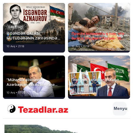
CƏMIYYƏT
MEDİA
İSGƏNDƏR QALASI:
Просто вспомнить о том, что
MUTUDƏRƏNİN ZİRVƏSİNDƏ
было в эти дни в Грузии- 18
YAZILAN QƏHRƏMANLIQ
лет назад, 8 августа 2008
10 Avq • 21:18
10 Avq • 11:19
года…
“Müharibə dövründə
“İran yeni yaradılan ittifaqın
Azərbaycan vasitəsilə İrana
hədəfi deyil”
yardım və dəstək göstərilib”
10 Avq • 07:25
9 Avq • 21:54
Menyu