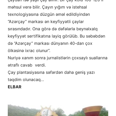
məhsul verə bilir. Çayın yığım və istehsal
texnologiyasına düzgün əməl edildiyindən
“Azərçay” markası ən keyfiyyətli çaylar
sırasındadır. Ona görə də dəfələrlə beynəlxalq
keyfiyyət sertifikatına layiq görülüb. Bu səbəbdən
də “Azərçay” markası dünyanın 40-dan çox
ölkəsinə ixrac olunur”.
Nuriyə xanım sonra jurnalistlərin çoxsaylı suallarına
ətraflı cavab verdi.
Çay plantasiyasına səfərdən daha geniş yazı
təqdim olunacaq…
ELBAR