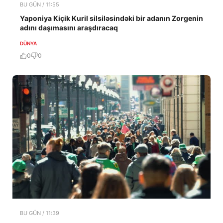
BU GÜN / 11:55
Yaponiya Kiçik Kuril silsiləsindəki bir adanın Zorgenin
adını daşımasını araşdıracaq
DÜNYA
0
0
BU GÜN / 11:39