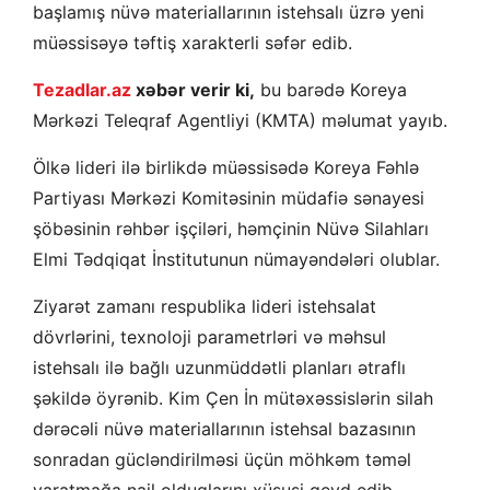
başlamış nüvə materiallarının istehsalı üzrə yeni
müəssisəyə təftiş xarakterli səfər edib.
Tezadlar.az
xəbər verir ki,
bu barədə Koreya
Mərkəzi Teleqraf Agentliyi (KMTA) məlumat yayıb.
Ölkə lideri ilə birlikdə müəssisədə Koreya Fəhlə
Partiyası Mərkəzi Komitəsinin müdafiə sənayesi
şöbəsinin rəhbər işçiləri, həmçinin Nüvə Silahları
Elmi Tədqiqat İnstitutunun nümayəndələri olublar.
Ziyarət zamanı respublika lideri istehsalat
dövrlərini, texnoloji parametrləri və məhsul
istehsalı ilə bağlı uzunmüddətli planları ətraflı
şəkildə öyrənib. Kim Çen İn mütəxəssislərin silah
dərəcəli nüvə materiallarının istehsal bazasının
sonradan gücləndirilməsi üçün möhkəm təməl