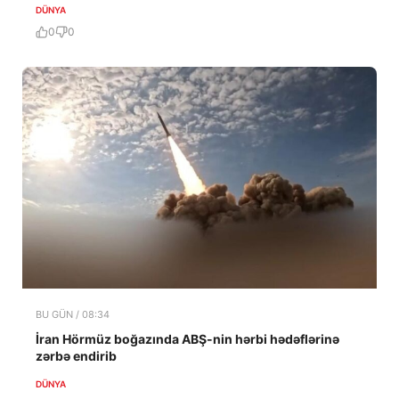
DÜNYA
0
0
BU GÜN / 08:34
İran Hörmüz boğazında ABŞ-nin hərbi hədəflərinə
zərbə endirib
DÜNYA