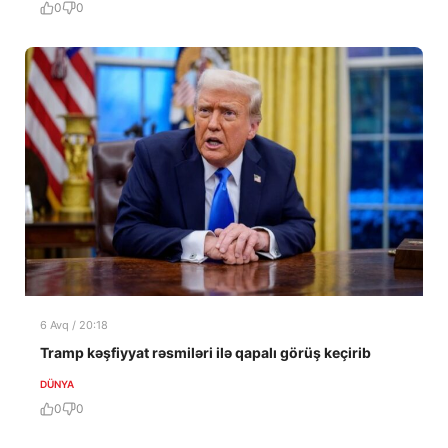
0
0
6 Avq / 20:18
Tramp kəşfiyyat rəsmiləri ilə qapalı görüş keçirib
DÜNYA
0
0