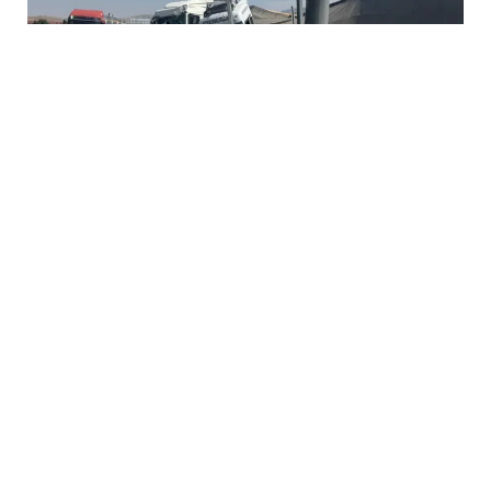
6 Avq / 18:48
Konyada əyləci tutmayan yük maşını faciəyə səbəb
oldu
DÜNYA
0
0