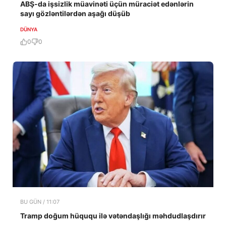
ABŞ-da işsizlik müavinəti üçün müraciət edənlərin
sayı gözləntilərdən aşağı düşüb
DÜNYA
0
0
BU GÜN / 11:07
Tramp doğum hüququ ilə vətəndaşlığı məhdudlaşdırır