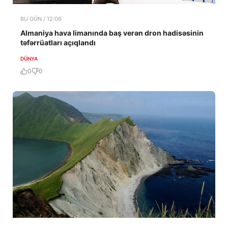
BU GÜN / 12:06
Almaniya hava limanında baş verən dron hadisəsinin
təfərrüatları açıqlandı
DÜNYA
0
0