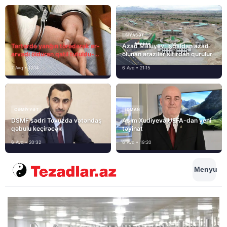
SIYASƏT
Tərtərdə yanğın törədərək ər-
Azad Məsiyev: İşğaldan azad
arvadı öldürən qatil tutuldu-
olunan ərazilər sıfırdan qurulur
SON DƏQİQƏ
7 Avq • 12:14
6 Avq • 21:15
CƏMIYYƏT
İDMAN
DSMF sədri Tovuzda vətəndaş
Asim Xudiyevə UEFA-dan yeni
qəbulu keçirəcək
təyinat
6 Avq • 20:32
6 Avq • 19:20
Menyu