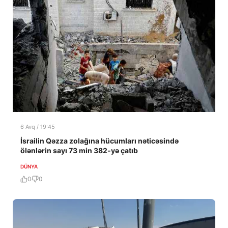
6 Avq / 19:45
İsrailin Qəzza zolağına hücumları nəticəsində
ölənlərin sayı 73 min 382-yə çatıb
DÜNYA
0
0