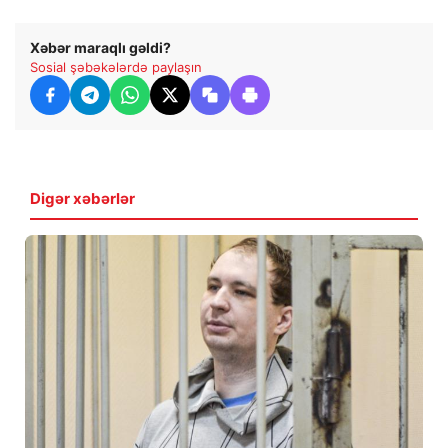
Xəbər maraqlı gəldi?
Sosial şəbəkələrdə paylaşın
Digər xəbərlər