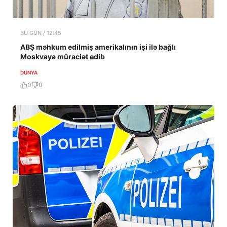
BU GÜN / 12:45
ABŞ məhkum edilmiş amerikalının işi ilə bağlı
Moskvaya müraciət edib
DÜNYA
0
0