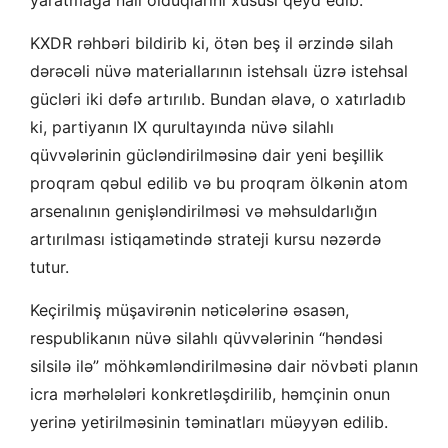
yaratmağa nail olduqlarını xüsusi qeyd edib.
KXDR rəhbəri bildirib ki, ötən beş il ərzində silah
dərəcəli nüvə materiallarının istehsalı üzrə istehsal
gücləri iki dəfə artırılıb. Bundan əlavə, o xatırladıb
ki, partiyanın IX qurultayında nüvə silahlı
qüvvələrinin gücləndirilməsinə dair yeni beşillik
proqram qəbul edilib və bu proqram ölkənin atom
arsenalının genişləndirilməsi və məhsuldarlığın
artırılması istiqamətində strateji kursu nəzərdə
tutur.
Keçirilmiş müşavirənin nəticələrinə əsasən,
respublikanın nüvə silahlı qüvvələrinin “həndəsi
silsilə ilə” möhkəmləndirilməsinə dair növbəti planın
icra mərhələləri konkretləşdirilib, həmçinin onun
yerinə yetirilməsinin təminatları müəyyən edilib.