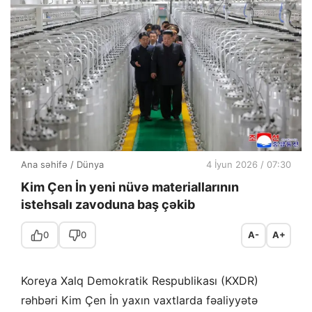
Ana səhifə
/
Dünya
4 İyun 2026 / 07:30
Kim Çen İn yeni nüvə materiallarının
istehsalı zavoduna baş çəkib
0
0
A-
A+
Koreya Xalq Demokratik Respublikası (KXDR)
rəhbəri Kim Çen İn yaxın vaxtlarda fəaliyyətə