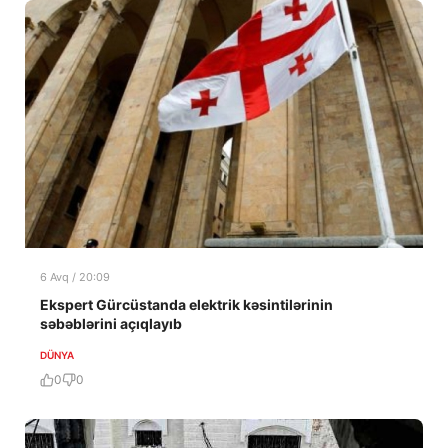
6 Avq / 20:09
Ekspert Gürcüstanda elektrik kəsintilərinin
səbəblərini açıqlayıb
DÜNYA
0
0