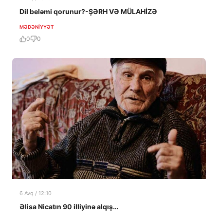
Dil beləmi qorunur?-ŞƏRH VƏ MÜLAHİZƏ
MƏDƏNIYYƏT
0
0
6 Avq / 12:10
Əlisa Nicatın 90 illiyinə alqış…