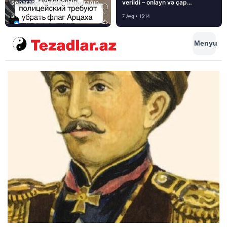
separatçı “Artsax”ın bayrağını
verildi – onlayn və çap
müsadirə etdi və…
mediasını nə gözləyir?
8 Avq • 08:39
7 Avq • 15:14
Menyu