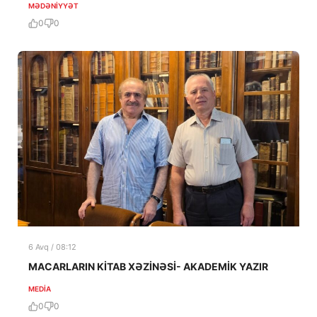
MƏDƏNIYYƏT
0
0
6 Avq / 08:12
MACARLARIN KİTAB XƏZİNƏSİ- AKADEMİK YAZIR
MEDİA
0
0