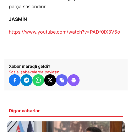
parça səsləndirir.
JASMİN
https://www.youtube.com/watch?v=PADf0lX3V5o
Xəbər maraqlı gəldi?
Sosial şəbəkələrdə paylaşın
Digər xəbərlər