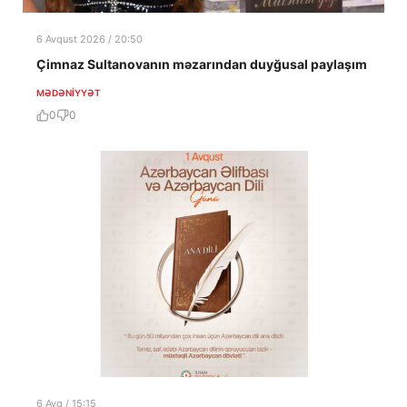
6 Avqust 2026 / 20:50
Çimnaz Sultanovanın məzarından duyğusal paylaşım
MƏDƏNIYYƏT
0
0
6 Avq / 15:15