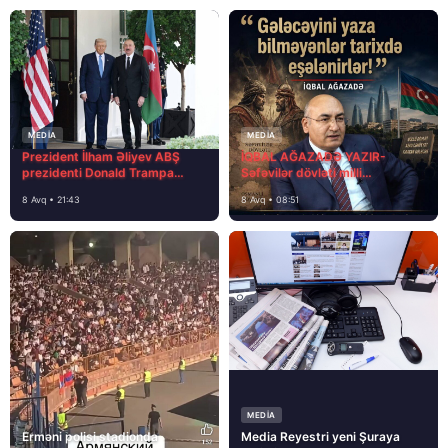
MEDİA
MEDİA
Prezident İlham Əliyev ABŞ
İQBAL AĞAZADƏ YAZIR-
prezidenti Donald Trampa
Səfəvilər dövləti milli
məktubunda yazıb ki…
dövlətdirmi?
8 Avq • 21:43
8 Avq • 08:51
MEDİA
Erməni polisi stadionda
Media Reyestri yeni Şuraya