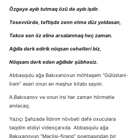
Özgəyə ayıb tutmaq özü də ayıb işdir.
Təsəvvürdə, təftişdə zənn etmə düz yoldasan,
Təkcə sən öz əlinə arxalanmaq heç zaman.
Ağılla dərk edirik nöqsan cəhətləri biz,
Nöqsanı dərk edən ağıllıdır şübhəsiz.
Abbasqulu ağa Bakıxanovun möhtəşəm “Gülüstani-
İrəm” əsəri onun ən məşhur kitabı sayılır.
A.Bakıxanov və onun irsi hər zaman hörmətlə
anılacaq.
Yazıçı Şahzadə İldırım növbəti dəfə oxuculara
təqdim etdiyi videoçarxda Abbasqulu ağa
Bakıxanovun “Məclisi-firəng” poemasından bir