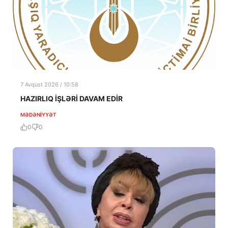
7 Avqust 2026 / 10:58
HAZIRLIQ İŞLƏRİ DAVAM EDİR
MƏDƏNIYYƏT
0
0