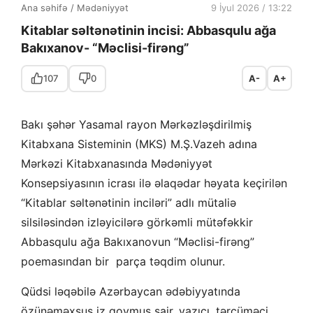
Ana səhifə
/
Mədəniyyət
9 İyul 2026 / 13:22
Kitablar səltənətinin incisi: Abbasqulu ağa
Bakıxanov- “Məclisi-firəng”
107
0
A-
A+
Bakı şəhər Yasamal rayon Mərkəzləşdirilmiş
Kitabxana Sisteminin (MKS) M.Ş.Vazeh adına
Mərkəzi Kitabxanasında Mədəniyyət
Konsepsiyasının icrası ilə əlaqədar həyata keçirilən
“Kitablar səltənətinin inciləri” adlı mütaliə
silsiləsindən izləyicilərə görkəmli mütəfəkkir
Abbasqulu ağa Bakıxanovun “Məclisi-firəng”
poemasından bir parça təqdim olunur.
Qüdsi ləqəbilə Azərbaycan ədəbiyyatında
özünəməxsus iz qoymuş şair, yazıçı, tərcüməçi,