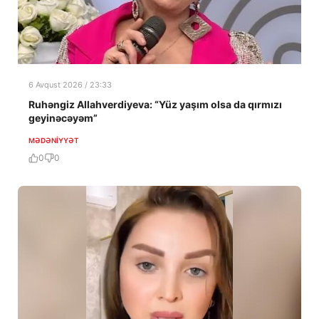
6 Avqust 2026 / 23:33
Ruhəngiz Allahverdiyeva: “Yüz yaşım olsa da qırmızı
geyinəcəyəm”
MƏDƏNIYYƏT
0
0