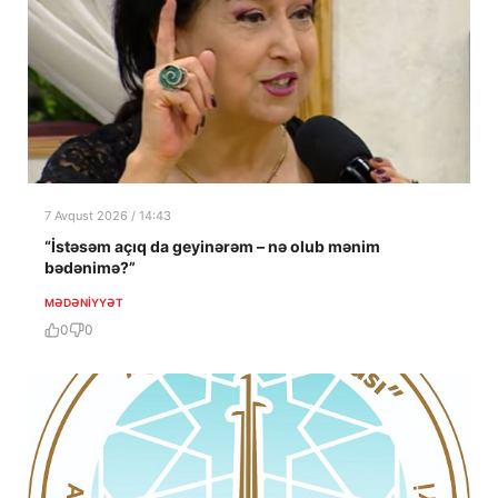
7 Avqust 2026 / 14:43
“İstəsəm açıq da geyinərəm – nə olub mənim
bədənimə?”
MƏDƏNIYYƏT
0
0