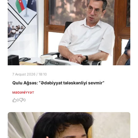
7 Avqust 2026 / 18:10
Qulu Ağsəs: “Ədəbiyyat tələskənliyi sevmir”
MƏDƏNIYYƏT
0
0