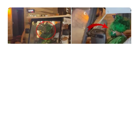
5 Avq / 23:59
Bülent Ersoya qarşı təhqiramiz ifadə
MƏDƏNIYYƏT
0
0