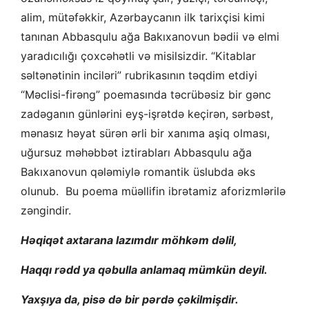
alim, mütəfəkkir, Azərbaycanın ilk tarixçisi kimi
tanınan Abbasqulu ağa Bakıxanovun bədii və elmi
yaradıcılığı çoxcəhətli və misilsizdir. “Kitablar
səltənətinin inciləri” rubrikasının təqdim etdiyi
“Məclisi-firəng” poemasında təcrübəsiz bir gənc
zadəganın günlərini eyş-işrətdə keçirən, sərbəst,
mənasız həyat sürən ərli bir xanıma aşiq olması,
uğursuz məhəbbət iztirabları Abbasqulu ağa
Bakıxanovun qələmiylə romantik üslubda əks
olunub. Bu poema müəllifin ibrətamiz aforizmlərilə
zəngindir.
Həqiqət axtarana lazımdır möhkəm dəlil,
Haqqı rədd ya qəbulla anlamaq mümkün deyil.
Yaxşıya da, pisə də bir pərdə çəkilmişdir.