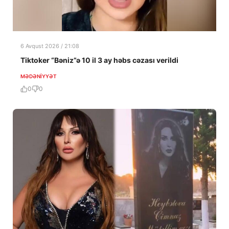
6 Avqust 2026 / 21:08
Tiktoker “Bəniz”ə 10 il 3 ay həbs cəzası verildi
MƏDƏNIYYƏT
0
0