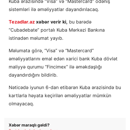
Kuba ərazisində “Visa” və “Mastercard” ödəniş
sistemləri ilə əməliyyatlar dayandırılacaq.
Tezadlar.az
xəbər verir ki,
bu barədə
“Cubadebate” portalı Kuba Mərkəzi Bankına
istinadən məlumat yayıb.
Məlumata görə, “Visa” və “Mastercard”
əməliyyatlarını emal edən xarici bank Kuba dövlət
maliyyə qurumu “Fincimex” ilə əməkdaşlığı
dayandırdığını bildirib.
Nəticədə iyunun 6-dan etibarən Kuba ərazisində bu
kartlarla həyata keçirilən əməliyyatlar mümkün
olmayacaq.
Xəbər maraqlı gəldi?