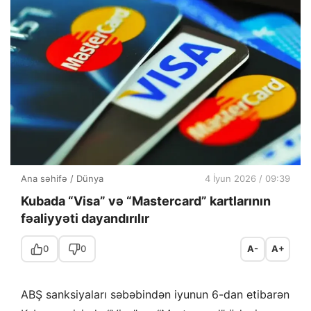
Ana səhifə
/
Dünya
4 İyun 2026 / 09:39
Kubada “Visa” və “Mastercard” kartlarının
fəaliyyəti dayandırılır
0
0
A-
A+
ABŞ sanksiyaları səbəbindən iyunun 6-dan etibarən