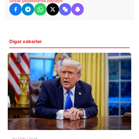
Sosial şəbəkələrdə paylaşın
Digər xəbərlər
BU GÜN / 20:18