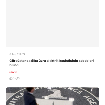
6 Avq / 11:09
Gürcüstanda ölkə üzrə elektrik kəsintisinin səbəbləri
bilindi
DÜNYA
0
0