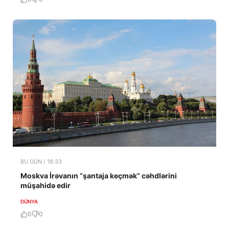
BU GÜN / 18:33
Moskva İrəvanın “şantaja keçmək” cəhdlərini
müşahidə edir
DÜNYA
0
0