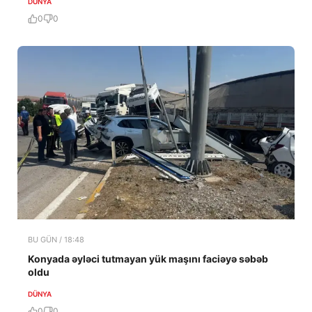
DÜNYA
0
0
BU GÜN / 18:48
Konyada əyləci tutmayan yük maşını faciəyə səbəb
oldu
DÜNYA
0
0