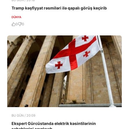
Tramp kəşfiyyat rəsmiləri ilə qapalı görüş keçirib
DÜNYA
0
0
BU GÜN / 20:09
Ekspert Gürcüstanda elektrik kəsintilərinin
səbəblərini açıqlayıb