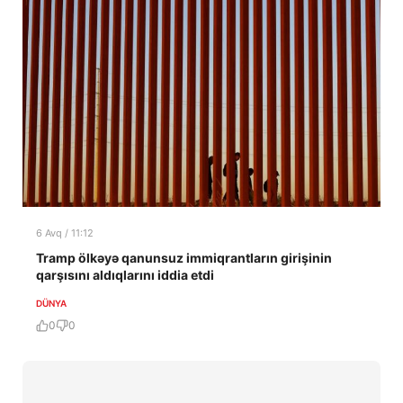
6 Avq / 11:12
Tramp ölkəyə qanunsuz immiqrantların girişinin
qarşısını aldıqlarını iddia etdi
DÜNYA
0
0