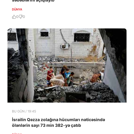
DÜNYA
0
0
BU GÜN / 19:45
İsrailin Qəzza zolağına hücumları nəticəsində
ölənlərin sayı 73 min 382-yə çatıb