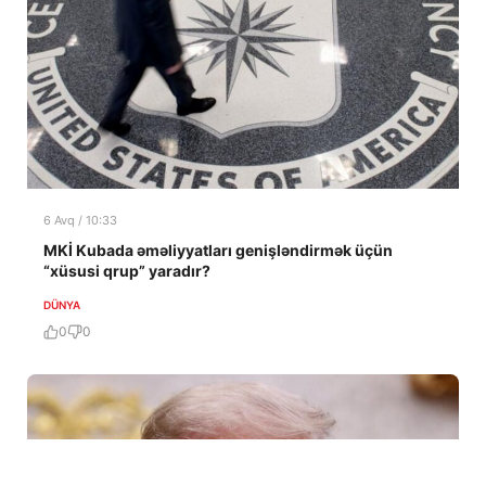
6 Avq / 10:33
MKİ Kubada əməliyyatları genişləndirmək üçün
“xüsusi qrup” yaradır?
DÜNYA
0
0