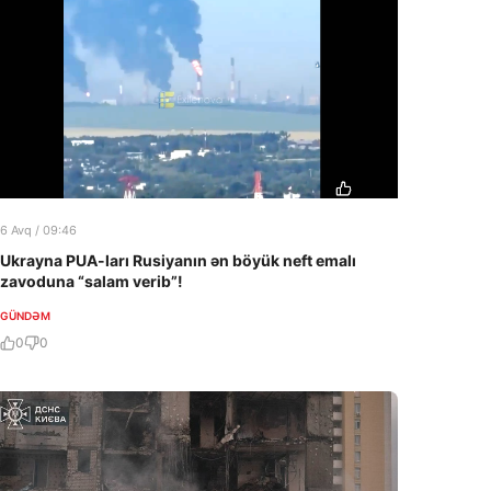
6 Avq / 09:46
Ukrayna PUA-ları Rusiyanın ən böyük neft emalı
zavoduna “salam verib”!
GÜNDƏM
0
0