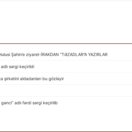
li Hulusi Şahin’e ziyaret-İRAKDAN “TƏZADLAR”A YAZIRLAR
dlı sərgi keçirildi
rta şirkətini aldadanları bu gözləyir
nci” adlı fərdi sərgi keçirilib