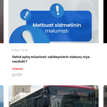
6 Avq / 12:37
Vahid aylıq müavinət: valideynlərin statusu niyə
vacibdir?
GÜNDƏM
0
0