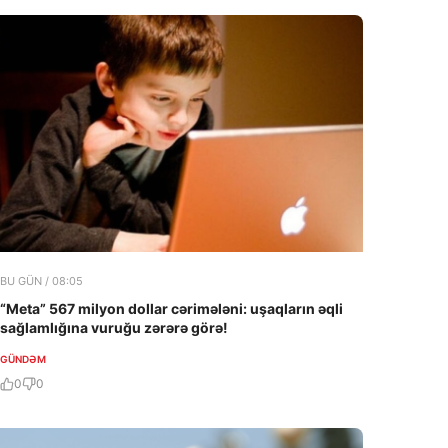
BU GÜN / 08:05
“Meta” 567 milyon dollar cərimələni: uşaqların əqli
sağlamlığına vuruğu zərərə görə!
GÜNDƏM
0
0