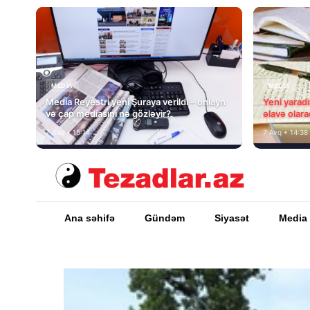
MEDİA
MEDİA
Media Reyestri yeni Şuraya verildi – onlayn
Yeni yarad
və çap mediasını nə gözləyir?
əlavə olara
7 Avq • 15:14
7 Avq • 14:38
Ana səhifə
Gündəm
Siyasət
Media