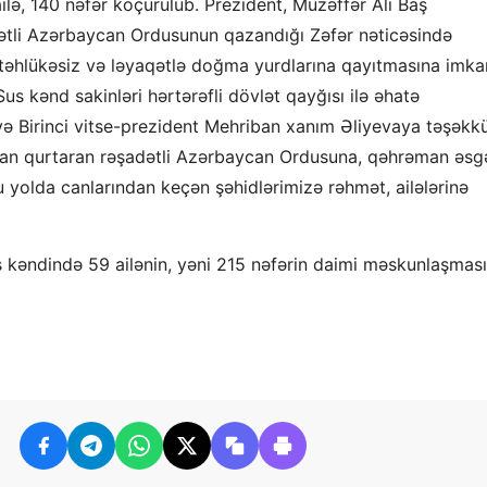
ə, 140 nəfər köçürülüb. Prezident, Müzəffər Ali Baş
dətli Azərbaycan Ordusunun qazandığı Zəfər nəticəsində
 təhlükəsiz və ləyaqətlə doğma yurdlarına qayıtmasına imka
 kənd sakinləri hərtərəfli dövlət qayğısı ilə əhatə
və Birinci vitse-prezident Mehriban xanım Əliyevaya təşəkk
aldan qurtaran rəşadətli Azərbaycan Ordusuna, qəhrəman əsg
 bu yolda canlarından keçən şəhidlərimizə rəhmət, ailələrinə
s kəndində 59 ailənin, yəni 215 nəfərin daimi məskunlaşması