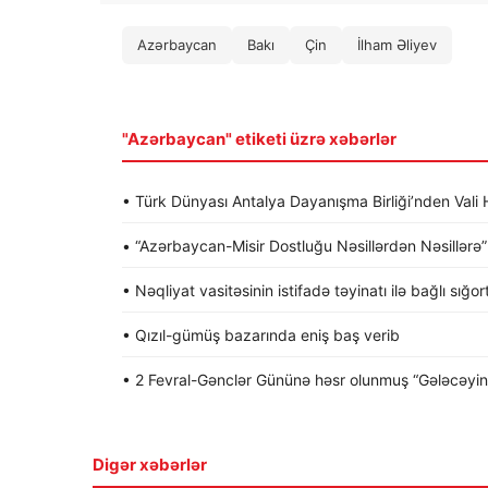
Azərbaycan
Bakı
Çin
İlham Əliyev
"Azərbaycan" etiketi üzrə xəbərlər
• Türk Dünyası Antalya Dayanışma Birliği’nden Va
• “Azərbaycan-Misir Dostluğu Nəsillərdən Nəsillərə” a
• Nəqliyat vasitəsinin istifadə təyinatı ilə bağlı sığo
• Qızıl-gümüş bazarında eniş baş verib
• 2 Fevral-Gənclər Gününə həsr olunmuş “Gələcəyin gə
Digər xəbərlər