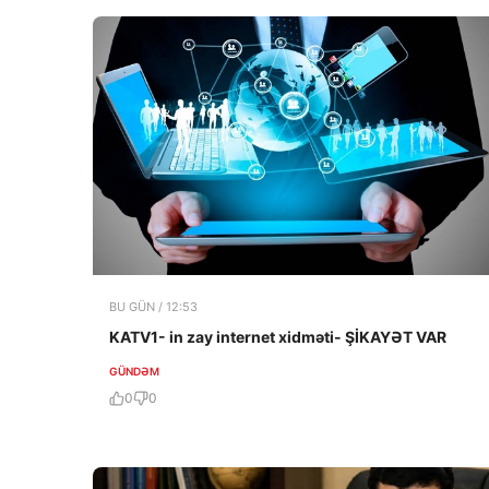
BU GÜN / 12:53
KATV1- in zay internet xidməti- ŞİKAYƏT VAR
GÜNDƏM
0
0