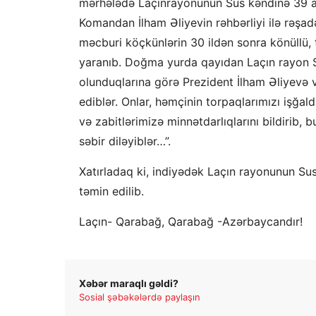
mərhələdə Laçınrayonunun Sus kəndinə 39 ail
Komandan İlham Əliyevin rəhbərliyi ilə rəşa
məcburi köçkünlərin 30 ildən sonra könüllü,
yaranıb. Doğma yurda qayıdan Laçın rayon Sus
olunduqlarına görə Prezident İlham Əliyevə 
ediblər. Onlar, həmçinin torpaqlarımızı işğ
və zabitlərimizə minnətdarlıqlarını bildirib,
səbir diləyiblər…”.
Xatırladaq ki, indiyədək Laçın rayonunun Su
təmin edilib.
Laçın- Qarabağ, Qarabağ -Azərbaycandır!
Xəbər maraqlı gəldi?
Sosial şəbəkələrdə paylaşın