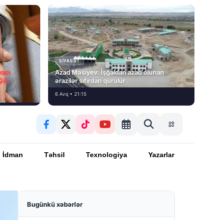
SIYASƏT
vadı
Azad Məsiyev: İşğaldan azad olunan
İQƏ
ərazilər sıfırdan qurulur
6 Avq • 21:15
İdman
Təhsil
Texnologiya
Yazarlar
Bugünkü xəbərlər