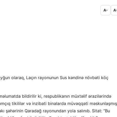
A-
A
 uyğun olaraq, Laçın rayonunun Sus kəndinə növbəti köç
lumatda bildirilir ki, respublikanın müxtəlif ərazilərində
ımçıq tikililər və inzibati binalarda müvəqqəti məskunlaşmış
kı şəhərinin Qaradağ rayonundan yola salınıb. Sitat: “Bu