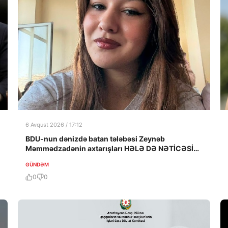
6 Avqust 2026 / 17:12
BDU-nun dənizdə batan tələbəsi Zeynəb
Məmmədzadənin axtarışları HƏLƏ DƏ NƏTİCƏSİZ
QALIB!
GÜNDƏM
0
0