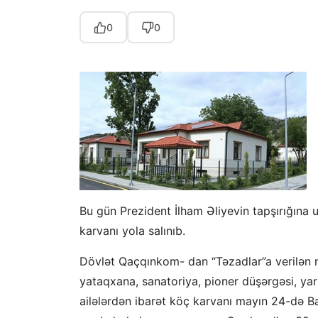
0
0
Bu gün Prezident İlham Əliyevin tapşırığına
karvanı yola salınıb.
Dövlət Qaçqınkom- dan “Təzadlar”a verilən mə
yataqxana, sanatoriya, pioner düşərgəsi, yar
ailələrdən ibarət köç karvanı mayın 24-də Ba