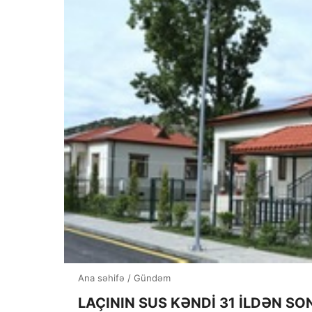
Ana səhifə
/
Gündəm
LAÇININ SUS KƏNDİ 31 İLDƏN S