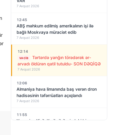
VAR
7 Avqust 2026
n
12:45
ABŞ məhkum edilmiş amerikalının işi ilə
bağlı Moskvaya müraciət edib
ür
7 Avqust 2026
ər
12:14
Tərtərdə yanğın törədərək ər-
VACIB
arvadı öldürən qatil tutuldu- SON DƏQİQƏ
7 Avqust 2026
12:06
Almaniya hava limanında baş verən dron
hadisəsinin təfərrüatları açıqlandı
7 Avqust 2026
11:55
Yaponiya Kiçik Kuril silsiləsindəki bir
adanın Zorgenin adını daşımasını
7 Avqust 2026
araşdıracaq