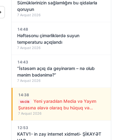
Sümüklərinizin sağlamlığını bu qidalarla
qoruyun
+
7 Avqust 2026
14:48
Həftəsonu çimərliklərdə suyun
temperaturu açıqlandı
7 Avqust 2026
14:43
“İstəsəm açıq da geyinərəm – nə olub
mənim bədənimə?”
7 Avqust 2026
14:38
Yeni yaradılan Media və Yayım
VACIB
Şurasına əlavə olaraq bu hüquq və
7 Avqust 2026
vəzifələr də verilib
12:53
KATV1- in zay internet xidməti- ŞİKAYƏT