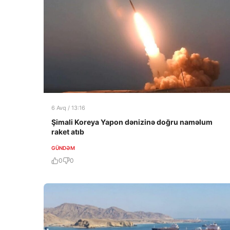
6 Avq / 13:16
Şimali Koreya Yapon dənizinə doğru naməlum
raket atıb
GÜNDƏM
0
0