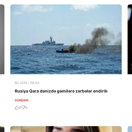
BU GÜN / 08:44
Rusiya Qara dənizdə gəmilərə zərbələr endirib
GÜNDƏM
0
0