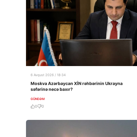
6 Avqust 2026 / 18:34
Moskva Azərbaycan XİN rəhbərinin Ukrayna
səfərinə necə baxır?
GÜNDƏM
0
0