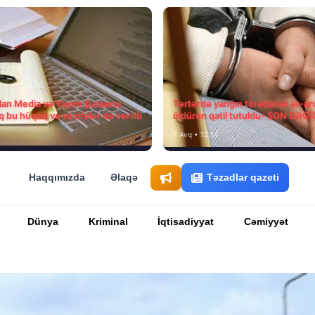
ılan Media və Yayım Şurasına
Tərtərdə yanğın törədərək ər-ar
q bu hüquq və vəzifələr də verilib
öldürən qatil tutuldu- SON DƏQ
7 Avq • 12:14
Haqqımızda
Əlaqə
Təzadlar qazeti
Dünya
Kriminal
İqtisadiyyat
Cəmiyyət