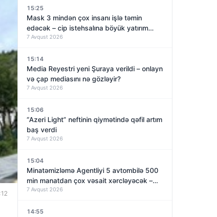
15:25
Mask 3 mindən çox insanı işlə təmin
edəcək – cip istehsalına böyük yatırım
7 Avqust 2026
qoyur
15:14
Media Reyestri yeni Şuraya verildi – onlayn
və çap mediasını nə gözləyir?
7 Avqust 2026
15:06
“Azeri Light” neftinin qiymətində qəfil artım
baş verdi
7 Avqust 2026
15:04
Minatəmizləmə Agentliyi 5 avtombilə 500
min manatdan çox vəsait xərcləyəcək –
7 Avqust 2026
TENDER
:12
14:55