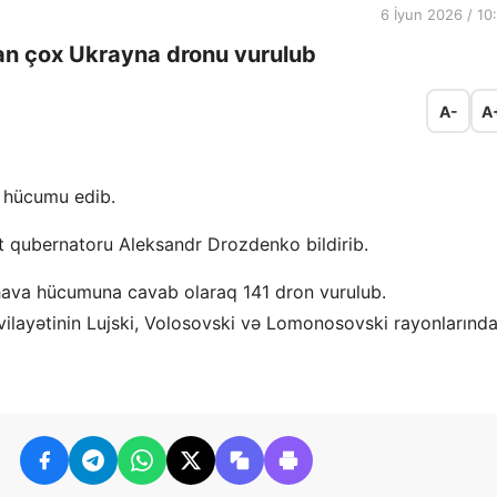
6 İyun 2026 / 10
an çox Ukrayna dronu vurulub
A-
A
 hücumu edib.
t qubernatoru Aleksandr Drozdenko bildirib.
 hava hücumuna cavab olaraq 141 dron vurulub.
vilayətinin Lujski, Volosovski və Lomonosovski rayonlarınd