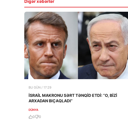
Digər xəbərlər
BU GÜN / 17:29
İSRAİL MAKRONU SƏRT TƏNQİD ETDİ: “O, BİZİ
ARXADAN BIÇAQLADI”
DÜNYA
0
0