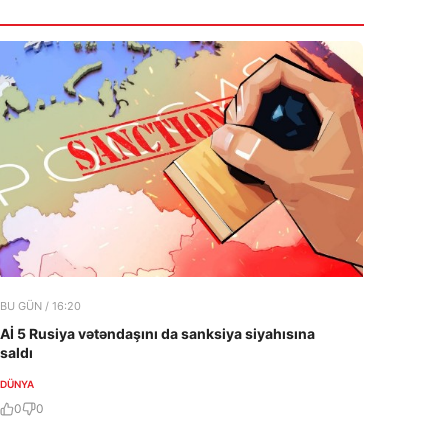
14:48
Həftəsonu çimərliklərdə suyun
temperaturu açıqlandı
7 Avqust 2026
14:43
“İstəsəm açıq da geyinərəm – nə olub
mənim bədənimə?”
7 Avqust 2026
BU GÜN / 16:20
Aİ 5 Rusiya vətəndaşını da sanksiya siyahısına
saldı
DÜNYA
0
0