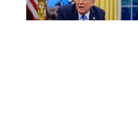
6 Avq / 20:18
Tramp kəşfiyyat rəsmiləri ilə qapalı görüş keçirib
DÜNYA
0
0