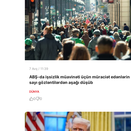
7 Avq / 11:39
ABŞ-da işsizlik müavinəti üçün müraciət edənlərin
sayı gözləntilərdən aşağı düşüb
DÜNYA
0
0