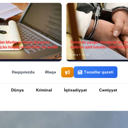
ılan Media və Yayım Şurasına
Tərtərdə yanğın törədərək ər-ar
q bu hüquq və vəzifələr də verilib
öldürən qatil tutuldu- SON DƏQ
7 Avq • 12:14
Haqqımızda
Əlaqə
Təzadlar qazeti
Dünya
Kriminal
İqtisadiyyat
Cəmiyyət