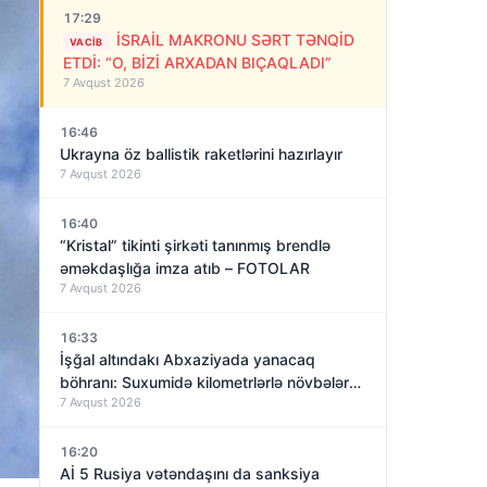
17:29
İSRAİL MAKRONU SƏRT TƏNQİD
VACIB
ETDİ: “O, BİZİ ARXADAN BIÇAQLADI”
7 Avqust 2026
16:46
Ukrayna öz ballistik raketlərini hazırlayır
7 Avqust 2026
16:40
“Kristal” tikinti şirkəti tanınmış brendlə
əməkdaşlığa imza atıb – FOTOLAR
7 Avqust 2026
16:33
İşğal altındakı Abxaziyada yanacaq
böhranı: Suxumidə kilometrlərlə növbələr
7 Avqust 2026
yaranıb
16:20
Aİ 5 Rusiya vətəndaşını da sanksiya