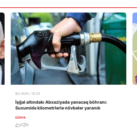
BU GÜN / 16:33
İşğal altındakı Abxaziyada yanacaq böhranı:
Suxumidə kilometrlərlə növbələr yaranıb
DÜNYA
0
0