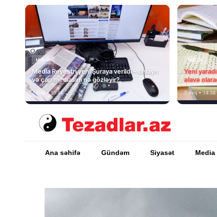
MEDİA
MEDİA
Media Reyestri yeni Şuraya verildi – onlayn
Yeni yarad
və çap mediasını nə gözləyir?
əlavə olara
7 Avq • 15:14
7 Avq • 14:38
Ana səhifə
Gündəm
Siyasət
Media