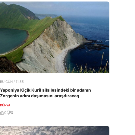
BU GÜN / 11:55
Yaponiya Kiçik Kuril silsiləsindəki bir adanın
Zorgenin adını daşımasını araşdıracaq
DÜNYA
0
0