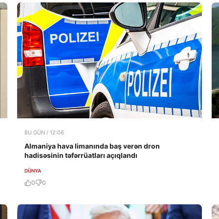
BU GÜN / 12:06
Almaniya hava limanında baş verən dron
hadisəsinin təfərrüatları açıqlandı
DÜNYA
0
0