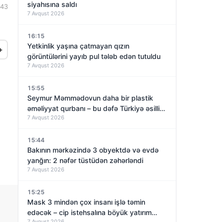
siyahısına saldı
:43
7 Avqust 2026
16:15
Yetkinlik yaşına çatmayan qızın
+
görüntülərini yayıb pul tələb edən tutuldu
7 Avqust 2026
15:55
Seymur Məmmədovun daha bir plastik
əməliyyat qurbanı – bu dəfə Türkiyə əsilli
7 Avqust 2026
qadın
15:44
a
Bakının mərkəzində 3 obyektdə və evdə
yanğın: 2 nəfər tüstüdən zəhərləndi
7 Avqust 2026
15:25
Mask 3 mindən çox insanı işlə təmin
edəcək – cip istehsalına böyük yatırım
7 Avqust 2026