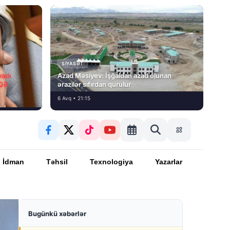
SIYASƏT
vadı
Azad Məsiyev: İşğaldan azad olunan
İQƏ
ərazilər sıfırdan qurulur
6 Avq • 21:15
İdman
Təhsil
Texnologiya
Yazarlar
Bugünkü xəbərlər