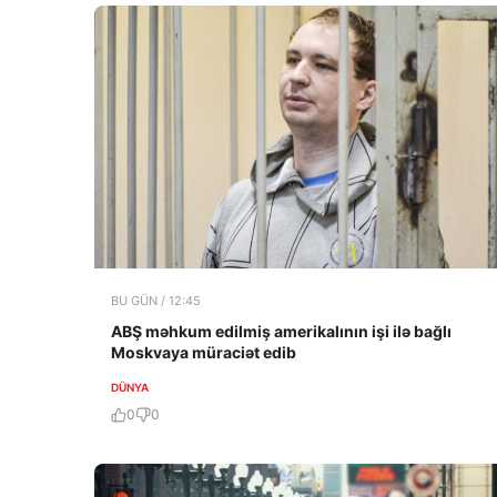
BU GÜN / 12:45
ABŞ məhkum edilmiş amerikalının işi ilə bağlı
Moskvaya müraciət edib
DÜNYA
0
0