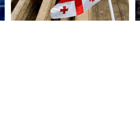
6 Avq / 20:09
Ekspert Gürcüstanda elektrik kəsintilərinin
səbəblərini açıqlayıb
DÜNYA
0
0