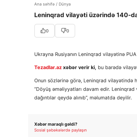
Ana səhifə
/
Dünya
Leninqrad vilayəti üzərində 140-d
0
0
Ukrayna Rusiyanın Leninqrad vilayətinə PUA
Tezadlar.az
xəbər verir ki,
bu barədə vilayə
Onun sözlərinə görə, Leninqrad vilayətində
“Döyüş əməliyyatları davam edir. Leninqrad 
dağıntılar qeydə alınıb”, məlumatda deyilir.
Xəbər maraqlı gəldi?
Sosial şəbəkələrdə paylaşın