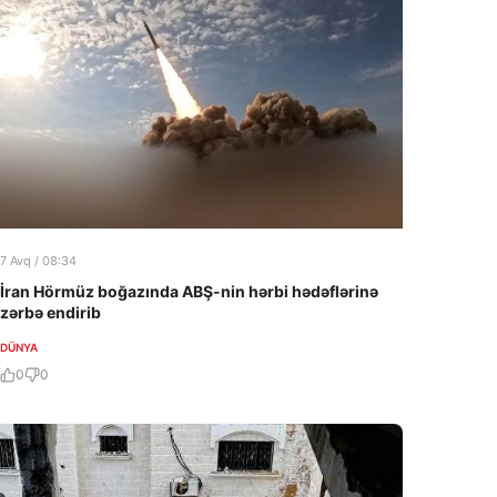
7 Avq / 08:34
İran Hörmüz boğazında ABŞ-nin hərbi hədəflərinə
zərbə endirib
DÜNYA
0
0