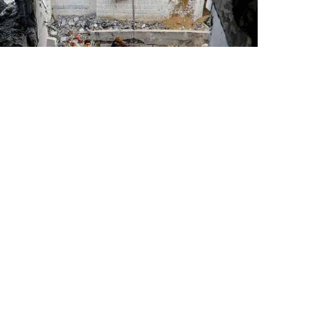
6 Avq / 19:45
İsrailin Qəzza zolağına hücumları nəticəsində
ölənlərin sayı 73 min 382-yə çatıb
DÜNYA
0
0