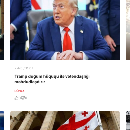
7 Avq / 11:07
Tramp doğum hüququ ilə vətəndaşlığı
məhdudlaşdırır
DÜNYA
0
0