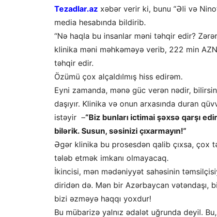
Tezadlar.az
xəbər verir ki, bunu “Əli və Ni
media hesabında bildirib.
“Nə haqla bu insanlar məni təhqir edir? Zərə
klinika məni məhkəməyə verib, 222 min AZN 
təhqir edir.
Özümü çox alçaldılmış hiss edirəm.
Eyni zamanda, mənə güc verən nədir, bilirsin
daşıyır. Klinika və onun arxasında duran q
istəyir –
“Biz bunları ictimai şəxsə qarşı ed
bilərik. Susun, səsinizi çıxarmayın!”
Əgər klinika bu prosesdən qalib çıxsa, çox 
tələb etmək imkanı olmayacaq.
İkincisi, mən mədəniyyət sahəsinin təmsilçi
diridən də. Mən bir Azərbaycan vətəndaşı, b
bizi əzməyə haqqı yoxdur!
Bu mübarizə yalnız ədalət uğrunda deyil. B