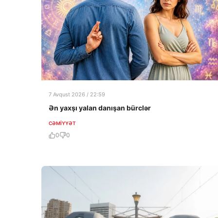
7 Avqust 2026 / 22:59
Ən yaxşı yalan danışan bürclər
CƏMIYYƏT
0
0