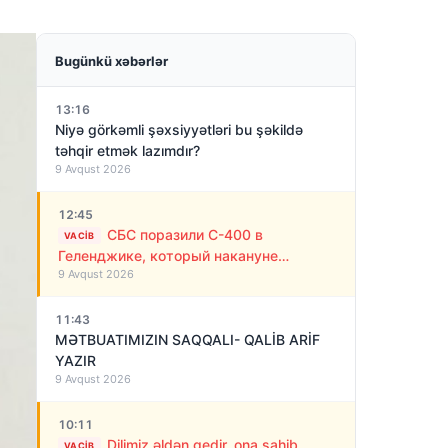
Bugünkü xəbərlər
13:16
Niyə görkəmli şəxsiyyətləri bu şəkildə
təhqir etmək lazımdır?
9 Avqust 2026
12:45
СБС поразили С-400 в
VACIB
Геленджике, который накануне
9 Avqust 2026
обстреливал Украину ракетами
11:43
MƏTBUATIMIZIN SAQQALI- QALİB ARİF
YAZIR
9 Avqust 2026
10:11
Dilimiz əldən gedir, ona sahib
VACIB