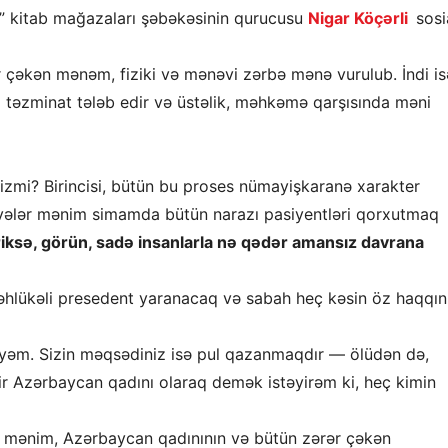
no” kitab mağazaları şəbəkəsinin qurucusu
Nigar Köçərli
sosi
r çəkən mənəm, fiziki və mənəvi zərbə mənə vurulub. İndi is
təzminat tələb edir və üstəlik, məhkəmə qarşısında məni
izmi? Birincisi, bütün bu proses nümayişkaranə xarakter
üvvələr mənim simamda bütün narazı pasiyentləri qorxutmaq
iriksə, görün, sadə insanlarla nə qədər amansız davrana
təhlükəli presedent yaranacaq və sabah heç kəsin öz haqqın
siyəm. Sizin məqsədiniz isə pul qazanmaqdır — ölüdən də,
ir Azərbaycan qadını olaraq demək istəyirəm ki, heç kimin
u, mənim, Azərbaycan qadınının və bütün zərər çəkən