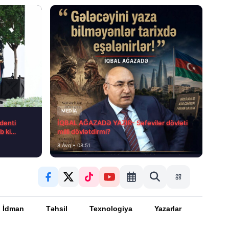
MEDİA
denti
İQBAL AĞAZADƏ YAZIR- Səfəvilər dövləti
b ki…
milli dövlətdirmi?
8 Avq • 08:51
İdman
Təhsil
Texnologiya
Yazarlar