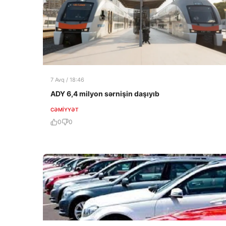
7 Avq / 18:46
ADY 6,4 milyon sərnişin daşıyıb
CƏMIYYƏT
0
0