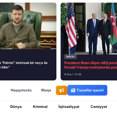
MEDİA
“Patriot” istehsalı bir neçə ilə
Prezident İlham Əliyev ABŞ prezi
 bilər”
Donald Trampa məktubunda yazı
8 Avq • 21:43
Haqqımızda
Əlaqə
Təzadlar qazeti
Dünya
Kriminal
İqtisadiyyat
Cəmiyyət