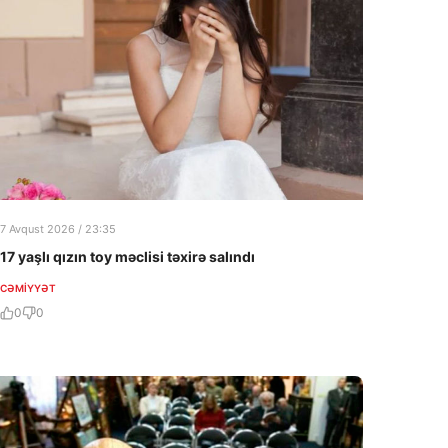
7 Avqust 2026 / 23:35
17 yaşlı qızın toy məclisi təxirə salındı
CƏMIYYƏT
0
0