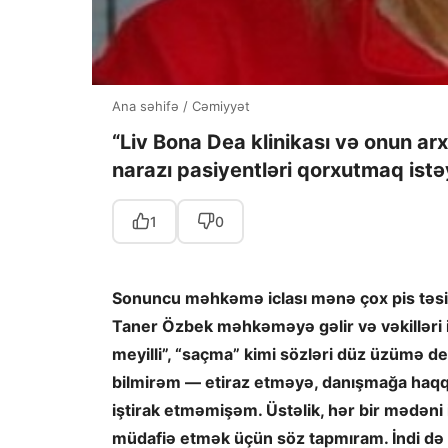
Ana səhifə
/
Cəmiyyət
“Liv Bona Dea klinikası və onun 
narazı pasiyentləri qorxutmaq istə
1
0
Sonuncu məhkəmə iclası mənə çox pis təsir
Taner Özbek məhkəməyə gəlir və vəkilləri i
meyilli”, “saçma” kimi sözləri düz üzümə d
bilmirəm — etiraz etməyə, danışmağa haq
iştirak etməmişəm. Üstəlik, hər bir mədəni
müdafiə etmək üçün söz tapmıram. İndi də