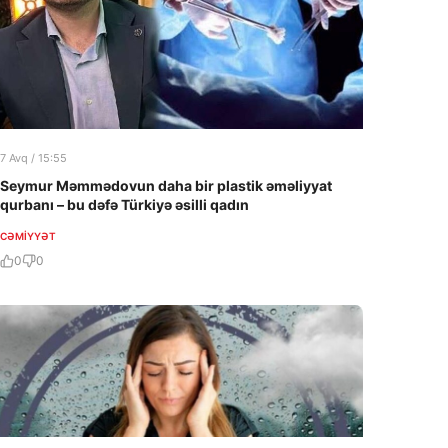
7 Avq / 15:55
Seymur Məmmədovun daha bir plastik əməliyyat
qurbanı – bu dəfə Türkiyə əsilli qadın
CƏMIYYƏT
0
0