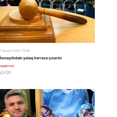
7 Avqust 2026 / 19:40
İsmayıllıdakı yataq hərraca çıxarılır
CƏMIYYƏT
0
0