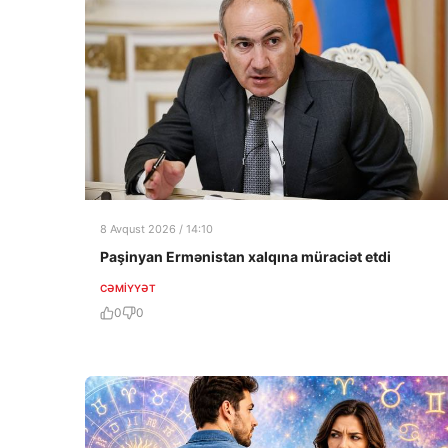
8 Avqust 2026 / 14:10
Paşinyan Ermənistan xalqına müraciət etdi
CƏMIYYƏT
0
0