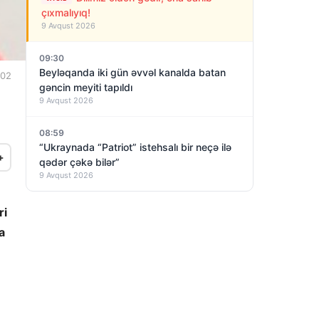
çıxmalıyıq!
9 Avqust 2026
09:30
Beyləqanda iki gün əvvəl kanalda batan
:02
gəncin meyiti tapıldı
9 Avqust 2026
08:59
“Ukraynada “Patriot” istehsalı bir neçə ilə
+
qədər çəkə bilər”
9 Avqust 2026
ri
a