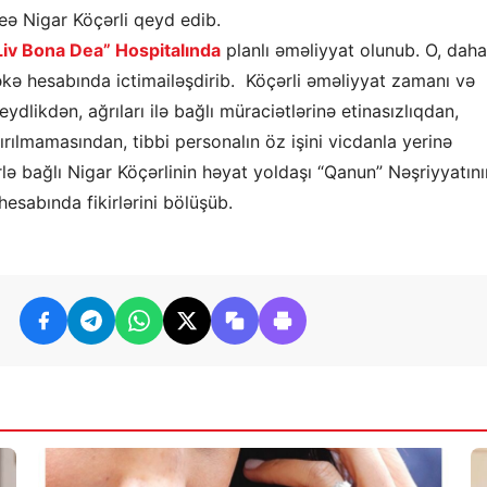
deə Nigar Köçərli qeyd edib.
Liv Bona Dea” Hospitalında
planlı əməliyyat olunub. O, daha
əkə hesabında ictimailəşdirib. Köçərli əməliyyat zamanı və
dlikdən, ağrıları ilə bağlı müraciətlərinə etinasızlıqdan,
ırılmamasından, tibbi personalın öz işini vicdanla yerinə
lə bağlı Nigar Köçərlinin həyat yoldaşı “Qanun” Nəşriyyatını
esabında fikirlərini bölüşüb.