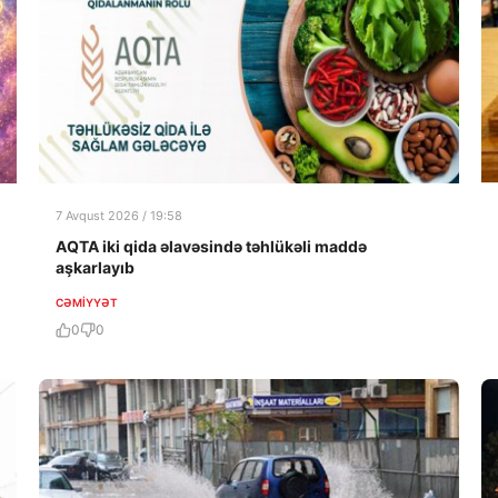
7 Avqust 2026 / 19:58
AQTA iki qida əlavəsində təhlükəli maddə
aşkarlayıb
CƏMIYYƏT
0
0