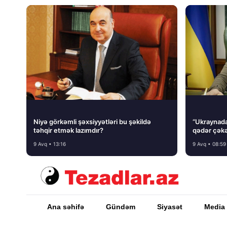
Niyə görkəmli şəxsiyyətləri bu şəkildə
“Ukraynada 
təhqir etmək lazımdır?
qədər çəkə
9 Avq • 13:16
9 Avq • 08:59
Ana səhifə
Gündəm
Siyasət
Media