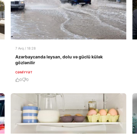
7 Avq / 18:28
Azərbaycanda leysan, dolu və güclü külək
gözlənilir
CƏMIYYƏT
0
0