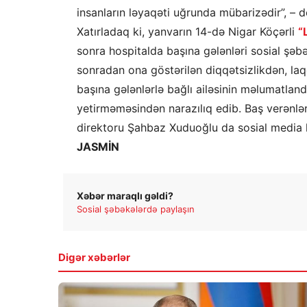
insanların ləyaqəti uğrunda mübarizədir”, – 
Xatırladaq ki, yanvarın 14-də Nigar Köçərli
“
sonra hospitalda başına gələnləri sosial şəb
sonradan ona göstərilən diqqətsizlikdən, laqey
başına gələnlərlə bağlı ailəsinin məlumatland
yetirməməsindən narazılıq edib. Baş verənlər
direktoru Şahbaz Xuduoğlu da sosial media h
JASMİN
Xəbər maraqlı gəldi?
Sosial şəbəkələrdə paylaşın
Digər xəbərlər