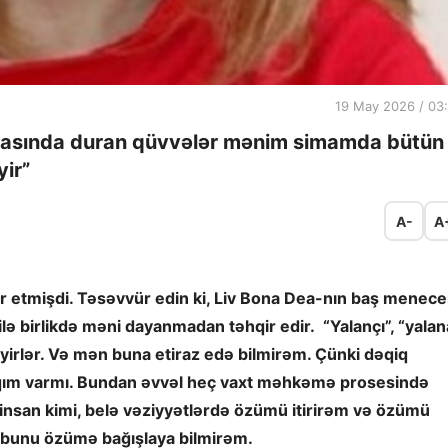
19 May 2026 / 03
arxasında duran qüvvələr mənim simamda bütün
yir”
A-
A
 etmişdi. Təsəvvür edin ki, Liv Bona Dea-nın baş menece
lə birlikdə məni dayanmadan təhqir edir. “Yalançı”, “yalan
eyirlər. Və mən buna etiraz edə bilmirəm. Çünki dəqiq
qım varmı. Bundan əvvəl heç vaxt məhkəmə prosesində
 insan kimi, belə vəziyyətlərdə özümü itirirəm və özümü
 bunu özümə bağışlaya bilmirəm.