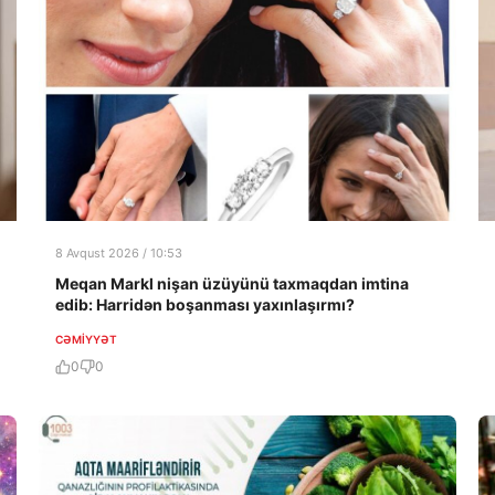
8 Avqust 2026 / 10:53
Meqan Markl nişan üzüyünü taxmaqdan imtina
edib: Harridən boşanması yaxınlaşırmı?
CƏMIYYƏT
0
0