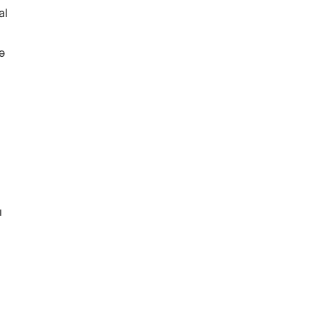
al
ə
ı