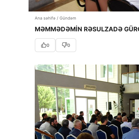
Ana səhifə
/
Gündəm
MƏMMƏDƏMİN RƏSULZADƏ GÜRC
0
0