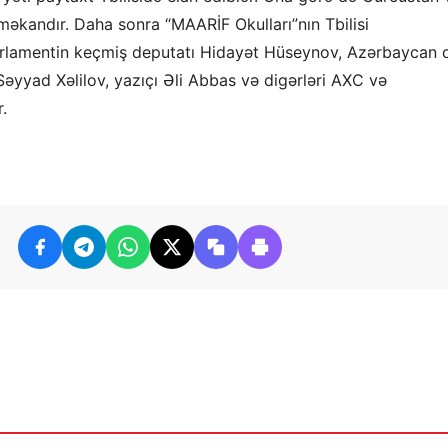
 məkandır. Daha sonra “MAARİF Okulları”nın Tbilisi
arlamentin keçmiş deputatı Hidayət Hüseynov, Azərbaycan d
Səyyad Xəlilov, yazıçı Əli Abbas və digərləri AXC və
.