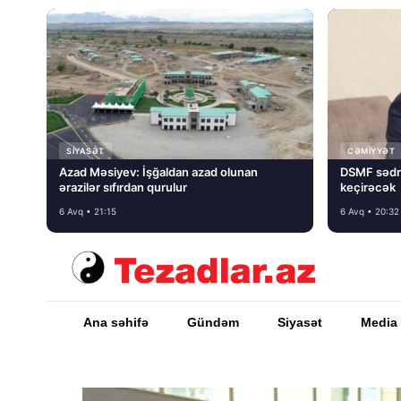
SIYASƏT
CƏMIYYƏT
Azad Məsiyev: İşğaldan azad olunan
DSMF sədr
ərazilər sıfırdan qurulur
keçirəcək
6 Avq • 21:15
6 Avq • 20:32
Ana səhifə
Gündəm
Siyasət
Media