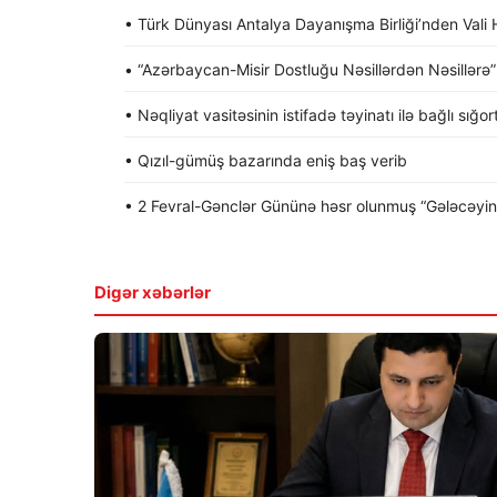
• Türk Dünyası Antalya Dayanışma Birliği’nden Va
• “Azərbaycan-Misir Dostluğu Nəsillərdən Nəsillərə” a
• Nəqliyat vasitəsinin istifadə təyinatı ilə bağlı sığo
• Qızıl-gümüş bazarında eniş baş verib
• 2 Fevral-Gənclər Gününə həsr olunmuş “Gələcəyin gə
Digər xəbərlər