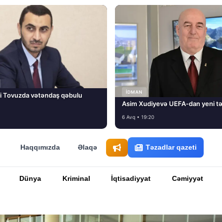
İDMAN
i Tovuzda vətəndaş qəbulu
Asim Xudiyevə UEFA-dan yeni tə
6 Avq • 19:20
Haqqımızda
Əlaqə
Təzadlar qazeti
Dünya
Kriminal
İqtisadiyyat
Cəmiyyət