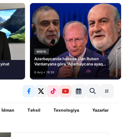
MEDİA
Azərbaycanda həbsdə olan Ruben
yinat
Vardanyana görə “Azərbaycana ayaq
basmayacağını” dedi və…
6 Avq • 18:59
İdman
Təhsil
Texnologiya
Yazarlar