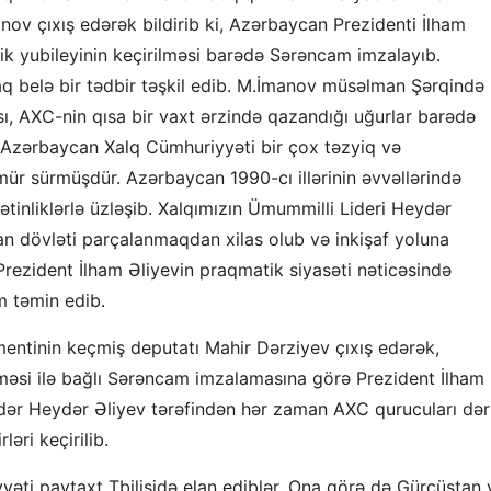
ov çıxış edərək bildirib ki, Azərbaycan Prezidenti İlham
ik yubileyinin keçirilməsi barədə Sərəncam imzalayıb.
q belə bir tədbir təşkil edib. M.İmanov müsəlman Şərqində 
, AXC-nin qısa bir vaxt ərzində qazandığı uğurlar barədə
ldə Azərbaycan Xalq Cümhuriyyəti bir çox təzyiq və
mür sürmüşdür. Azərbaycan 1990-cı illərinin əvvəllərində
ətinliklərlə üzləşib. Xalqımızın Ümummilli Lideri Heydər
n dövləti parçalanmaqdan xilas olub və inkişaf yoluna
ezident İlham Əliyevin praqmatik siyasəti nəticəsində
m təmin edib.
mentinin keçmiş deputatı Mahir Dərziyev çıxış edərək,
ilməsi ilə bağlı Sərəncam imzalamasına görə Prezident İlham
Öndər Heydər Əliyev tərəfindən hər zaman AXC qurucuları dər
əri keçirilib.
yəti paytaxt Tbilisidə elan ediblər. Ona görə də Gürcüstan 