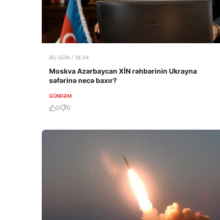
BU GÜN / 18:34
Moskva Azərbaycan XİN rəhbərinin Ukrayna
səfərinə necə baxır?
GÜNDƏM
0
0