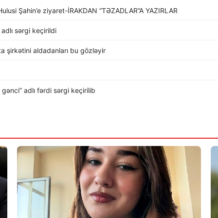
li Hulusi Şahin’e ziyaret-İRAKDAN “TƏZADLAR”A YAZIRLAR
dlı sərgi keçirildi
rta şirkətini aldadanları bu gözləyir
nci” adlı fərdi sərgi keçirilib