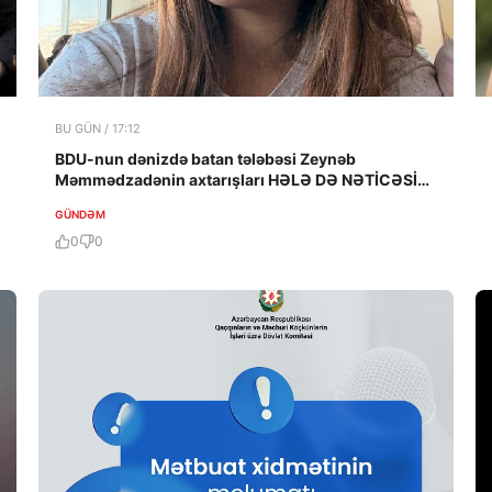
BU GÜN / 17:12
BDU-nun dənizdə batan tələbəsi Zeynəb
Məmmədzadənin axtarışları HƏLƏ DƏ NƏTİCƏSİZ
QALIB!
GÜNDƏM
0
0