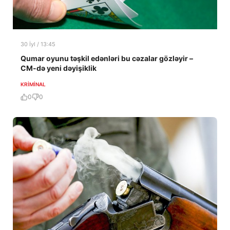
30 İyl / 13:45
Qumar oyunu təşkil edənləri bu cəzalar gözləyir –
CM-də yeni dəyişiklik
KRIMINAL
0
0