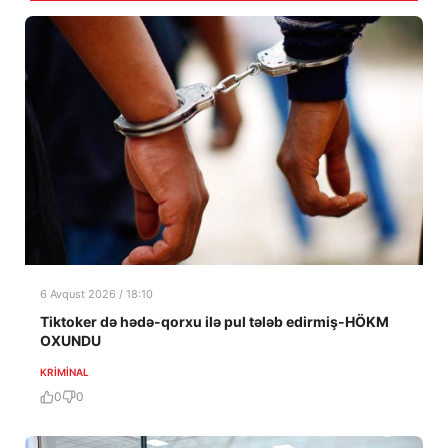
6 Avqust 2026 / 18:10
Tiktoker də hədə-qorxu ilə pul tələb edirmiş-HÖKM
OXUNDU
KRIMINAL
0
0