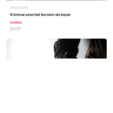
28 İyl / 20:49
Kriminal avtoritet Sorokin ələ keçdi
KRIMINAL
0
0
28 İyl / 12:55