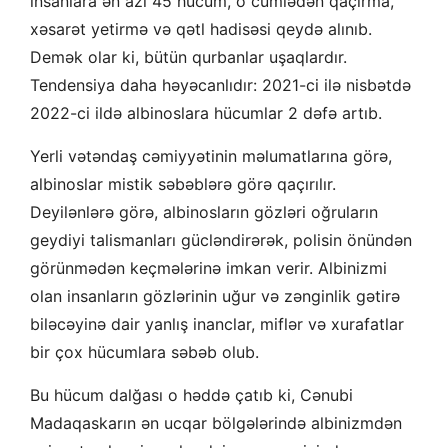
insanlara ən azı 45 hücum, o cümlədən qaçırma,
xəsarət yetirmə və qətl hadisəsi qeydə alınıb.
Demək olar ki, bütün qurbanlar uşaqlardır.
Tendensiya daha həyəcanlıdır: 2021-ci ilə nisbətdə
2022-ci ildə albinoslara hücumlar 2 dəfə artıb.
Yerli vətəndaş cəmiyyətinin məlumatlarına görə,
albinoslar mistik səbəblərə görə qaçırılır.
Deyilənlərə görə, albinosların gözləri oğruların
geydiyi talismanları gücləndirərək, polisin önündən
görünmədən keçmələrinə imkan verir. Albinizmi
olan insanların gözlərinin uğur və zənginlik gətirə
biləcəyinə dair yanlış inanclar, miflər və xurafatlar
bir çox hücumlara səbəb olub.
Bu hücum dalğası o həddə çatıb ki, Cənubi
Madaqaskarın ən ucqar bölgələrində albinizmdən