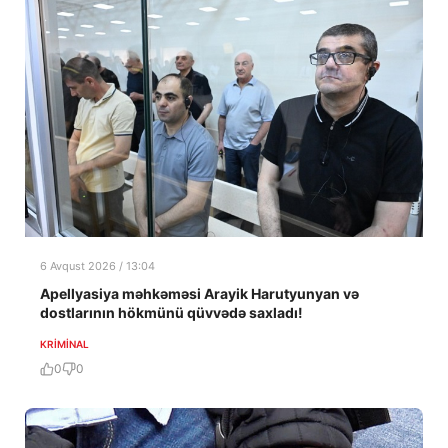
6 Avqust 2026 / 13:04
Apellyasiya məhkəməsi Arayik Harutyunyan və
dostlarının hökmünü qüvvədə saxladı!
KRIMINAL
0
0