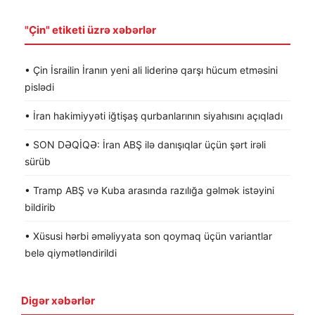
"Çin" etiketi üzrə xəbərlər
• Çin İsrailin İranın yeni ali liderinə qarşı hücum etməsini
pislədi
• İran hakimiyyəti iğtişaş qurbanlarının siyahısını açıqladı
• SON DƏQİQƏ: İran ABŞ ilə danışıqlar üçün şərt irəli
sürüb
• Tramp ABŞ və Kuba arasında razılığa gəlmək istəyini
bildirib
• Xüsusi hərbi əməliyyata son qoymaq üçün variantlar
belə qiymətləndirildi
Digər xəbərlər