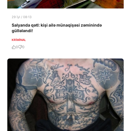
29 İyl / 08:13
Salyanda qətl: kişi ailə münaqişəsi zəminində
güllələndi!
KRIMINAL
0
0