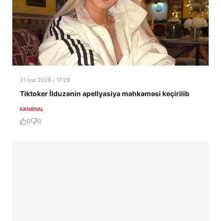
31 İyul 2026 / 17:29
Tiktoker İlduzənin apellyasiya məhkəməsi keçirilib
KRIMINAL
0
0