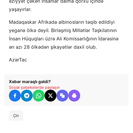
əziyyət çəkən insanlar daima qorxu içində
yaşayırlar.
Madaqaskar Afrikada albinosların təqib edildiyi
yeganə ölkə deyil. Birləşmiş Millətlər Təşkilatının
İnsan Hüquqları üzrə Ali Komissarlığının İdarəsinə
ən azı 28 ölkədən şikayətlər daxil olub.
AzərTac
Xəbər maraqlı gəldi?
Sosial şəbəkələrdə paylaşın
Çin