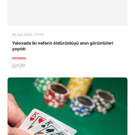
30 İyul 2026 / 21:54
Yalovada iki nəfərin öldürüldüyü anın görüntüləri
yayıldı
KRIMINAL
0
0