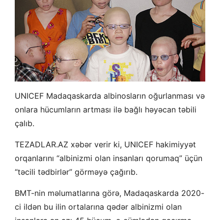
UNICEF Madaqaskarda albinosların oğurlanması və
onlara hücumların artması ilə bağlı həyəcan təbili
çalıb.
TEZADLAR.AZ xəbər verir ki, UNICEF hakimiyyət
orqanlarını “albinizmi olan insanları qorumaq” üçün
“təcili tədbirlər” görməyə çağırıb.
BMT-nin məlumatlarına görə, Madaqaskarda 2020-
ci ildən bu ilin ortalarına qədər albinizmi olan