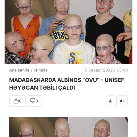
Ana səhifə
/
Kriminal
15 Dekabr 2022 / 05:40
MADAQASKARDA ALBİNOS “OVU” – UNİSEF
HƏYƏCAN TƏBİLİ ÇALDI
0
0
A-
A+