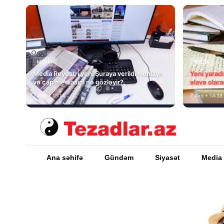
MEDİA
MEDİA
Media Reyestri yeni Şuraya verildi – onlayn
Yeni yarad
və çap mediasını nə gözləyir?
əlavə olara
7 Avq • 15:14
7 Avq • 14:38
Ana səhifə
Gündəm
Siyasət
Media