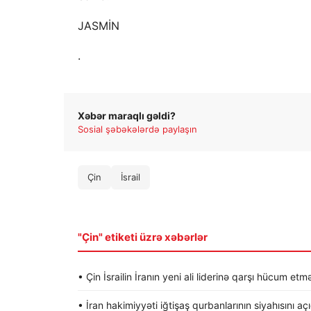
JASMİN
.
Xəbər maraqlı gəldi?
Sosial şəbəkələrdə paylaşın
Çin
İsrail
"Çin" etiketi üzrə xəbərlər
• Çin İsrailin İranın yeni ali liderinə qarşı hücum etmə
• İran hakimiyyəti iğtişaş qurbanlarının siyahısını aç