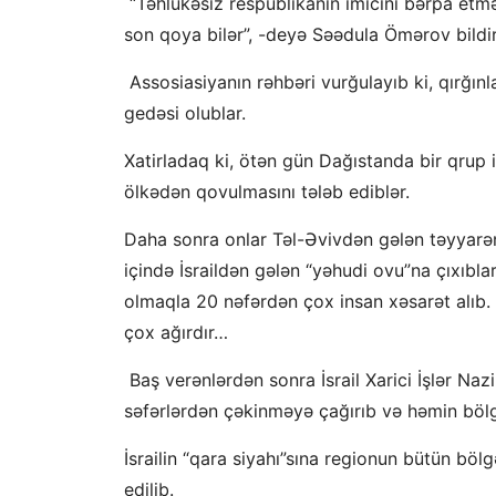
“Təhlükəsiz respublikanın imicini bərpa etmə
son qoya bilər”, -deyə Səədula Ömərov bildir
Assosiasiyanın rəhbəri vurğulayıb ki, qırğın
gedəsi olublar.
Xatirladaq ki, ötən gün Dağıstanda bir qrup
ölkədən qovulmasını tələb ediblər.
Daha sonra onlar Təl-Əvivdən gələn təyyarə
içində İsraildən gələn “yəhudi ovu”na çıxıblar
olmaqla 20 nəfərdən çox insan xəsarət alıb. 
çox ağırdır…
Baş verənlərdən sonra
İsrail Xarici İşlər Na
səfərlərdən çəkinməyə çağırıb və həmin bölgə
İsrailin “qara siyahı”sına regionun bütün böl
edilib.