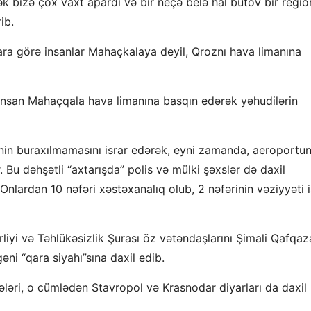
k bizə çox vaxt apardı və bir neçə belə hal bütöv bir regio
ib.
lara görə insanlar Mahaçkalaya deyil, Qroznı hava limanına
 insan Mahaçqala hava limanına basqın edərək yəhudilərin
nin buraxılmamasını israr edərək, eyni zamanda, aeroportu
. Bu dəhşətli “axtarışda” polis və mülki şəxslər də daxil
Onlardan 10 nəfəri xəstəxanalıq olub, 2 nəfərinin vəziyyəti 
zirliyi və Təhlükəsizlik Şurası öz vətəndaşlarını Şimali Qafqaz
ni “qara siyahı”sına daxil edib.
gələri, o cümlədən Stavropol və Krasnodar diyarları da daxil