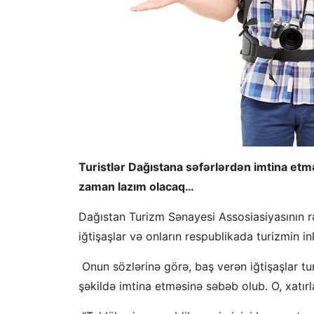
Turistlər Dağıstana səfərlərdən imtina etmə
zaman lazım olacaq…
Dağıstan Turizm Sənayesi Assosiasiyasının
iğtişaşlar və onların respublikada turizmin in
Onun sözlərinə görə, baş verən iğtişaşlar tu
şəkildə imtina etməsinə səbəb olub. O, xatırl