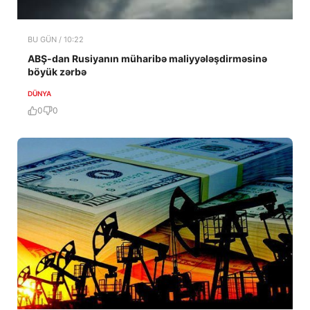
BU GÜN / 10:22
ABŞ-dan Rusiyanın müharibə maliyyələşdirməsinə
böyük zərbə
DÜNYA
0
0