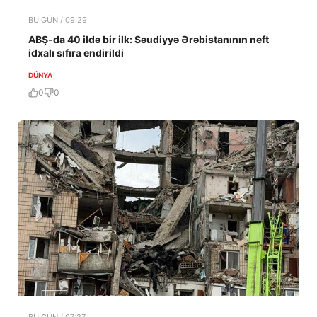
BU GÜN / 09:29
ABŞ-da 40 ildə bir ilk: Səudiyyə Ərəbistanının neft
idxalı sıfıra endirildi
DÜNYA
0
0