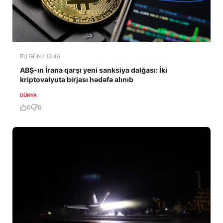
BU GÜN / 13:46
ABŞ-ın İrana qarşı yeni sanksiya dalğası: İki
kriptovalyuta birjası hədəfə alınıb
DÜNYA
0
0