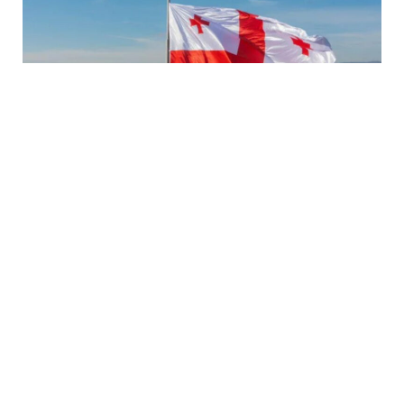
7 Avq / 19:04
ABADA Gürcüstan sərhədindəki vəziyyəti açıqladı
DÜNYA
0
0