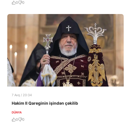
0
0
7 Avq / 20:34
Hakim II Qareginin işindən çəkilib
DÜNYA
0
0