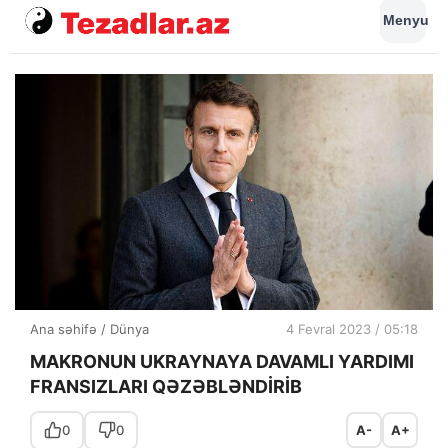
Menyu
Ana səhifə
/
Dünya
4 Fevral 2023 / 05:18
MAKRONUN UKRAYNAYA DAVAMLI YARDIMI
FRANSIZLARI QƏZƏBLƏNDİRİB
0
0
A-
A+