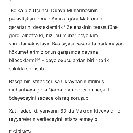
“Bəlkə biz Üçüncü Dünya Müharibəsinin
pərəstişkarı olmadığımıza görə Makronun
qərarlarını dəstəkləmirik? Zelenskinin təəssüfünə
görə, əlbəttə ki, bizi bu müharibəyə kim
sürükləmək istəyir. Bəs siyasi cəsarətlə parlamayan
hökumətlərimiz onun qarşısında dayana
biləcəklərmi?” – deyə oxuculardan biri ritorik
şəkildə soruşub.
Başqa bir istifadəçi isə Ukraynanın itirilmiş
müharibəyə görə Qərbə olan borcunu neçə il
ödəyəcəyini sadəcə olaraq soruşub.
Xatırladaq ki, yanvarın 30-da Makron Kiyevə qırıcı
təyyarələrin veriləcəyini istisna etməyib.
E.ŞİRİNOV