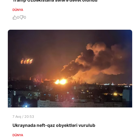
DÜNYA
0
0
7 Avq / 20:53
Ukraynada neft-qaz obyektləri vurulub
DÜNYA