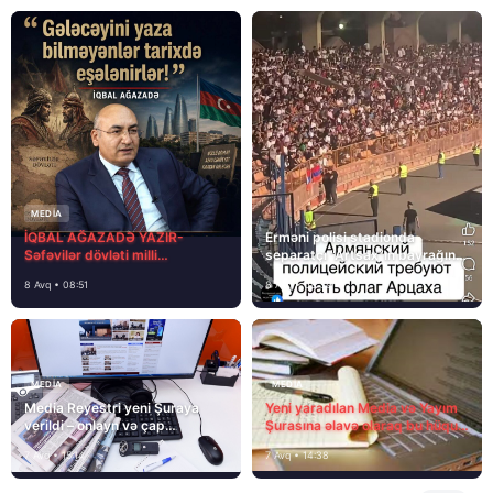
MEDİA
İQBAL AĞAZADƏ YAZIR-
Erməni polisi stadionda
Səfəvilər dövləti milli
separatçı “Artsax”ın bayrağını
dövlətdirmi?
müsadirə etdi və…
8 Avq • 08:51
8 Avq • 08:39
MEDİA
MEDİA
Media Reyestri yeni Şuraya
Yeni yaradılan Media və Yayım
verildi – onlayn və çap
Şurasına əlavə olaraq bu hüquq
mediasını nə gözləyir?
və vəzifələr də verilib
7 Avq • 15:14
7 Avq • 14:38