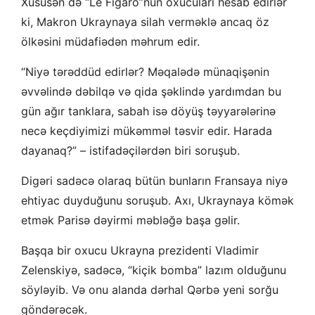
Xüsusən də “Le Figaro”nun oxucuları hesab edirlər
ki, Makron Ukraynaya silah verməklə ancaq öz
ölkəsini müdafiədən məhrum edir.
“Niyə tərəddüd edirlər? Məqalədə münaqişənin
əvvəlində dəbilqə və qida şəklində yardımdan bu
gün ağır tanklara, sabah isə döyüş təyyarələrinə
necə keçdiyimizi mükəmməl təsvir edir. Harada
dayanaq?” – istifadəçilərdən biri soruşub.
Digəri sadəcə olaraq bütün bunların Fransaya niyə
ehtiyac duyduğunu soruşub. Axı, Ukraynaya kömək
etmək Parisə dəyirmi məbləğə başa gəlir.
Başqa bir oxucu Ukrayna prezidenti Vladimir
Zelenskiyə, sadəcə, “kiçik bomba” lazım olduğunu
söyləyib. Və onu alanda dərhal Qərbə yeni sorğu
göndərəcək.