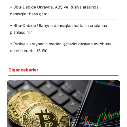
• Əbu-Dabidə Ukrayna, ABŞ və Rusiya arasında
danışıqlar başa çatdı
• Əbu-Dabidə Ukrayna danışıqları həftənin ortalarına
planlaşdırılır
• Rusiya Ukraynanın mədən işçilərini daşıyan avtobusu
raketlə vurdu-15 ölü!
Digər xəbərlər