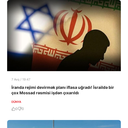
7 Avq / 19:47
İranda rejimi devirmək planı iflasa uğradı! İsraildə bir
çox Mossad rəsmisi işdən çıxarıldı
DÜNYA
0
0