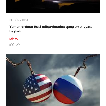
BU GÜN / 11:04
Yəmən ordusu Husi müqavimətinə qarşı əməliyyata
başladı
DÜNYA
0
0