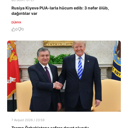
BU GÜN / 07:27
Rusiya Kiyevə PUA-larla hücum edib: 3 nəfər ölüb,
dağıntılar var
DÜNYA
0
0
7 Avqust 2026 / 23:59
Tramp Özbəkistana səfərə dəvət olundu