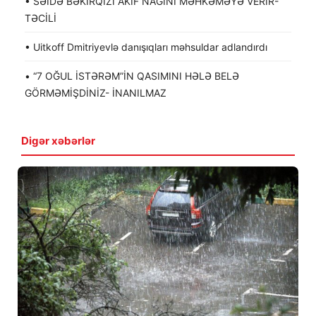
• SƏİDƏ BƏKİRQIZI AKİF NAĞINI MƏHKƏMƏYƏ VERİR-
TƏCİLİ
• Uitkoff Dmitriyevlə danışıqları məhsuldar adlandırdı
• “7 OĞUL İSTƏRƏM”İN QASIMINI HƏLƏ BELƏ
GÖRMƏMİŞDİNİZ- İNANILMAZ
Digər xəbərlər