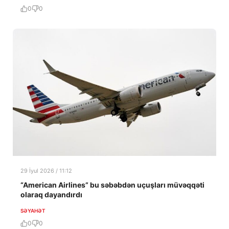
0
0
29 İyul 2026 / 11:12
“American Airlines” bu səbəbdən uçuşları müvəqqəti
olaraq dayandırdı
SƏYAHƏT
0
0