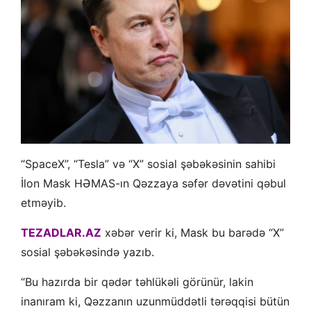
“SpaceX”, “Tesla” və “X” sosial şəbəkəsinin sahibi
İlon Mask HƏMAS-ın Qəzzaya səfər dəvətini qəbul
etməyib.
TEZADLAR.AZ
xəbər verir ki, Mask bu barədə “X”
sosial şəbəkəsində yazıb.
“Bu hazırda bir qədər təhlükəli görünür, lakin
inanıram ki, Qəzzanın uzunmüddətli tərəqqisi bütün