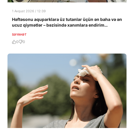
1 Avqust 2026 / 12:39
Həftəsonu aquparklara üz tutanlar üçün ən baha və ən
ucuz qiymətlər – bəzisində xanımlara endirim…
SƏYAHƏT
0
0