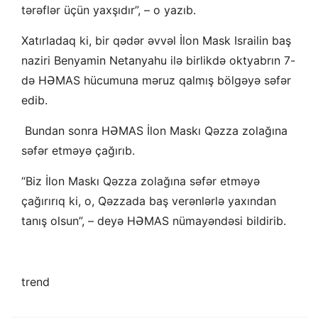
tərəflər üçün yaxşıdır”, – o yazıb.
Xatırladaq ki, bir qədər əvvəl İlon Mask Israilin baş
naziri Benyamin Netanyahu ilə birlikdə oktyabrın 7-
də HƏMAS hücumuna məruz qalmış bölgəyə səfər
edib.
Bundan sonra HƏMAS İlon Maskı Qəzza zolağına
səfər etməyə çağırıb.
“Biz İlon Maskı Qəzza zolağına səfər etməyə
çağırırıq ki, o, Qəzzada baş verənlərlə yaxından
tanış olsun”, – deyə HƏMAS nümayəndəsi bildirib.
trend