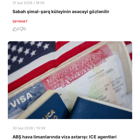
31 İyul 2026 / 18:05
Sabah şimal-şərq küləyinin əsəcəyi gözlənilir
SƏYAHƏT
0
0
30 İyul 2026 / 15:59
ABŞ hava limanlarında viza axtarışı: ICE agentləri