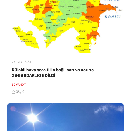
26 İyl / 13:31
Küləkli hava şəraiti ilə bağlı sarı və narıncı
XƏBƏRDARLIQ EDİLDİ
SƏYAHƏT
0
0