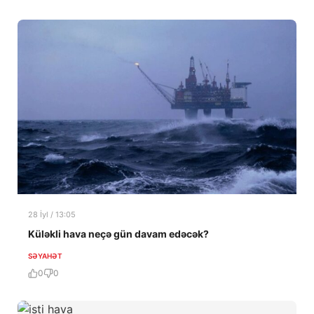
28 İyl / 13:05
Küləkli hava neçə gün davam edəcək?
SƏYAHƏT
0
0