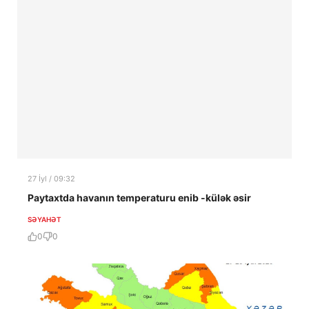
27 İyl / 09:32
Paytaxtda havanın temperaturu enib -külək əsir
SƏYAHƏT
0
0