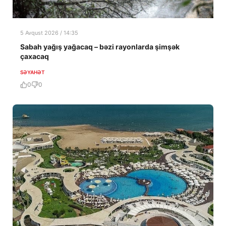
5 Avqust 2026 / 14:35
Sabah yağış yağacaq – bəzi rayonlarda şimşək
çaxacaq
SƏYAHƏT
0
0