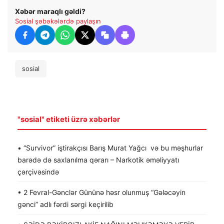
Xəbər maraqlı gəldi?
Sosial şəbəkələrdə paylaşın
sosial
"sosial" etiketi üzrə xəbərlər
• “Survivor” iştirakçısı Barış Murat Yağcı və bu məşhurlar
barədə də saxlanılma qərarı – Narkotik əməliyyatı
çərçivəsində
• 2 Fevral-Gənclər Gününə həsr olunmuş “Gələcəyin
gənci” adlı fərdi sərgi keçirilib