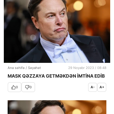
Ana səhifə
/
Səyahət
29 Noyabr 2023 / 08:48
MASK QƏZZAYA GETMƏKDƏN İMTİNA EDİB
0
0
A-
A+