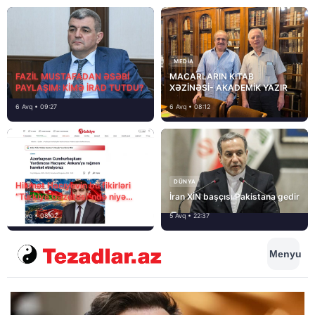
MEDİA
FAZİL MUSTAFADAN ƏSƏBİ
MACARLARIN KİTAB
PAYLAŞIM: KİMƏ İRAD TUTDU?
XƏZİNƏSİ- AKADEMİK YAZIR
6 Avq • 09:27
6 Avq • 08:12
DÜNYA
Hikmət Hacıyevin bu fikirləri
“Türkiye Gazetesi”ndə niyə
İran XİN başçısı Pakistana gedir
təhrif edilib?
6 Avq • 08:02
5 Avq • 22:37
Menyu