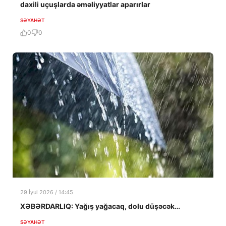
daxili uçuşlarda əməliyyatlar aparırlar
SƏYAHƏT
0
0
29 İyul 2026 / 14:45
XƏBƏRDARLIQ: Yağış yağacaq, dolu düşəcək…
SƏYAHƏT