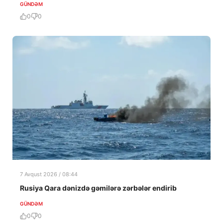
GÜNDƏM
0
0
7 Avqust 2026 / 08:44
Rusiya Qara dənizdə gəmilərə zərbələr endirib
GÜNDƏM
0
0