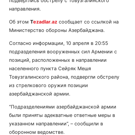
подверглись обстрелу с Товузгалинского
направления.
Об этом
T
ezadlar.az
сообщает со ссылкой на
Министерство обороны Азербайджана.
Согласно информации, 10 апреля в 20:55
подразделения вооруженных сил Армении с
позиций, расположенных в направлении
населенного пункта Сейряк Мешя
Товузгалинского района, подвергли обстрелу
из стрелкового оружия позиции
азербайджанской армии.
“Подразделениями азербайджанской армии
были приняты адекватные ответные меры в
указанном направлении”, – сообщили в
оборонном ведомстве.