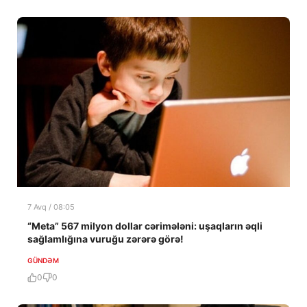
7 Avq / 08:05
“Meta” 567 milyon dollar cərimələni: uşaqların əqli
sağlamlığına vuruğu zərərə görə!
GÜNDƏM
0
0