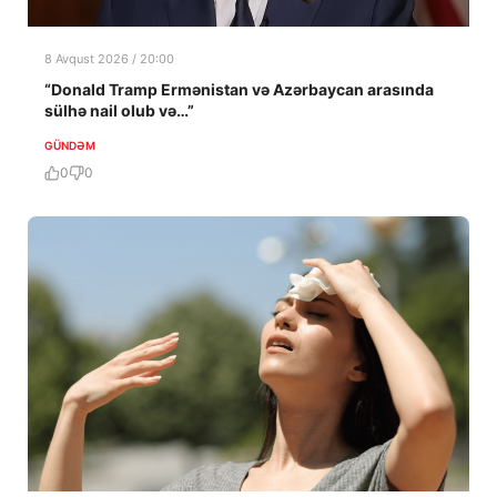
8 Avqust 2026 / 20:00
“Donald Tramp Ermənistan və Azərbaycan arasında
sülhə nail olub və…”
GÜNDƏM
0
0