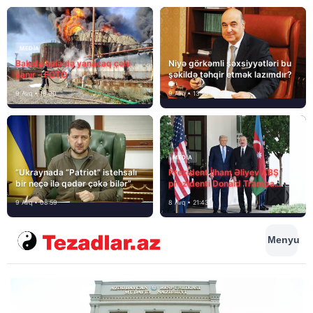
MEDİA
Bakıda hələ də yanacaq çəni
Niyə görkəmli şəxsiyyətləri bu
yanır – FOTO
şəkildə təhqir etmək lazımdır?
9 Avq • 18:00
9 Avq • 13:16
MEDİA
“Ukraynada “Patriot” istehsalı
Prezident İlham Əliyev ABŞ
bir neçə ilə qədər çəkə bilər”
prezidenti Donald Trampa
məktubunda yazıb ki…
9 Avq • 08:59
8 Avq • 21:43
Menyu