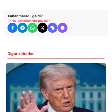
Xəbər maraqlı gəldi?
Sosial şəbəkələrdə paylaşın
Digər xəbərlər