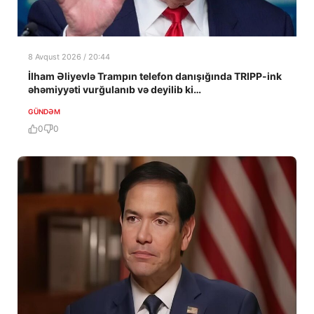
8 Avqust 2026 / 20:44
İlham Əliyevlə Trampın telefon danışığında TRIPP-ink
əhəmiyyəti vurğulanıb və deyilib ki…
GÜNDƏM
0
0