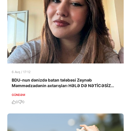
6 Avq / 17:12
BDU-nun dənizdə batan tələbəsi Zeynəb
Məmmədzadənin axtarışları HƏLƏ DƏ NƏTİCƏSİZ
QALIB!
GÜNDƏM
0
0