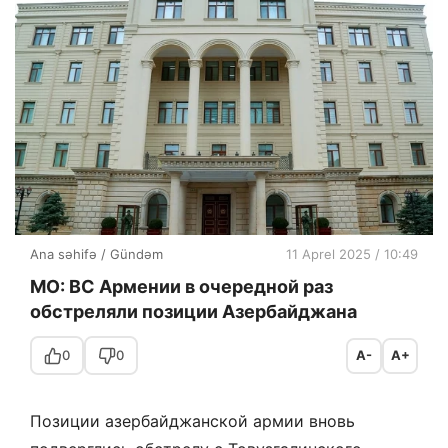
Ana səhifə
/
Gündəm
11 Aprel 2025 / 10:49
МО: ВС Армении в очередной раз
обстреляли позиции Азербайджана
0
0
A-
A+
Позиции азербайджанской армии вновь