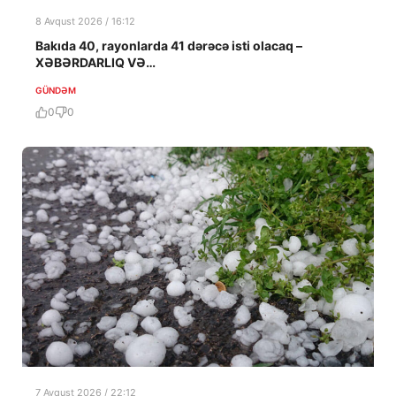
8 Avqust 2026 / 16:12
Bakıda 40, rayonlarda 41 dərəcə isti olacaq –
XƏBƏRDARLIQ VƏ…
GÜNDƏM
0
0
7 Avqust 2026 / 22:12