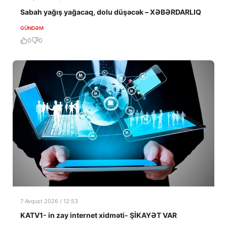
Sabah yağış yağacaq, dolu düşəcək – XƏBƏRDARLIQ
GÜNDƏM
0
0
7 Avqust 2026 / 12:53
KATV1- in zay internet xidməti- ŞİKAYƏT VAR