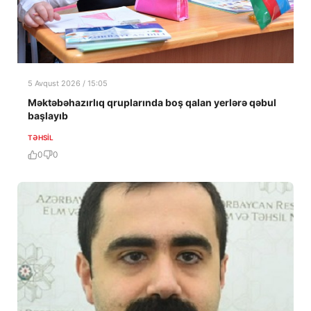
5 Avqust 2026 / 15:05
Məktəbəhazırlıq qruplarında boş qalan yerlərə qəbul
başlayıb
TƏHSIL
0
0