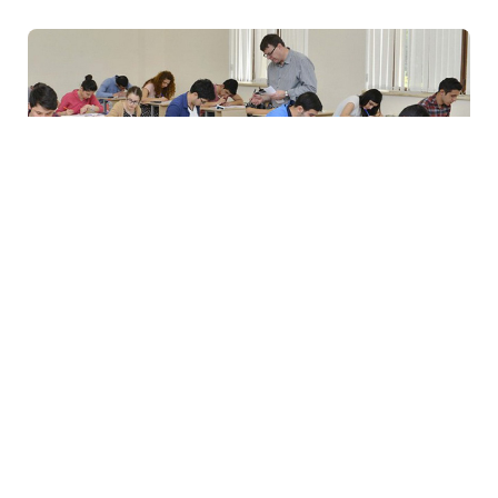
28 İyl / 19:37
DİM qəbul imtahanının nəticələrini açıqladı
TƏHSIL
0
0