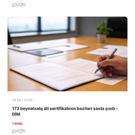
0
0
29 İyl / 10:55
173 beynəlxalq dil sertifikatının bəziləri saxta çıxıb -
DİM
TƏHSIL
0
0