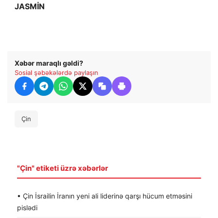
JASMİN
Xəbər maraqlı gəldi?
Sosial şəbəkələrdə paylaşın
Çin
"Çin" etiketi üzrə xəbərlər
• Çin İsrailin İranın yeni ali liderinə qarşı hücum etməsini
pislədi