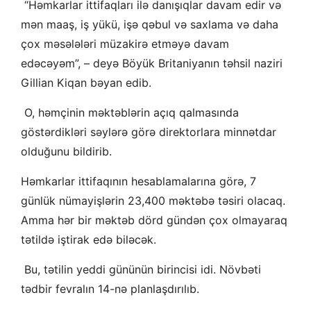
“Həmkarlar ittifaqları ilə danışıqlar davam edir və
mən maaş, iş yükü, işə qəbul və saxlama və daha
çox məsələləri müzakirə etməyə davam
edəcəyəm”, – deyə Böyük Britaniyanın təhsil naziri
Gillian Kiqan bəyan edib.
O, həmçinin məktəblərin açıq qalmasında
göstərdikləri səylərə görə direktorlara minnətdar
olduğunu bildirib.
Həmkarlar ittifaqının hesablamalarına görə, 7
günlük nümayişlərin 23,400 məktəbə təsiri olacaq.
Amma hər bir məktəb dörd gündən çox olmayaraq
tətildə iştirak edə biləcək.
Bu, tətilin yeddi gününün birincisi idi. Növbəti
tədbir fevralın 14-nə planlaşdırılıb.