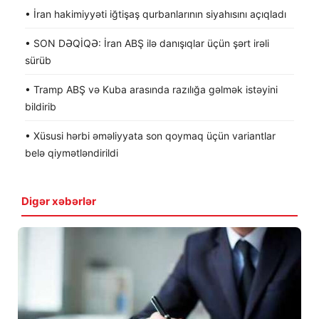
• İran hakimiyyəti iğtişaş qurbanlarının siyahısını açıqladı
• SON DƏQİQƏ: İran ABŞ ilə danışıqlar üçün şərt irəli
sürüb
• Tramp ABŞ və Kuba arasında razılığa gəlmək istəyini
bildirib
• Xüsusi hərbi əməliyyata son qoymaq üçün variantlar
belə qiymətləndirildi
Digər xəbərlər