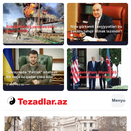
MEDİA
Bakıda hələ də yanacaq çəni
Niyə görkəmli şəxsiyyətləri bu
yanır – FOTO
şəkildə təhqir etmək lazımdır?
9 Avq • 18:00
9 Avq • 13:16
MEDİA
“Ukraynada “Patriot” istehsalı
Prezident İlham Əliyev ABŞ
bir neçə ilə qədər çəkə bilər”
prezidenti Donald Trampa
məktubunda yazıb ki…
9 Avq • 08:59
8 Avq • 21:43
Menyu