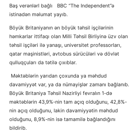
Baş verənlərl bağlı BBC “The Independent”ə
istinadən məlumat yayıb.
Böyük Britaniyanın ən böyük təhsil işçilərinin
həmkarlar ittifaqı olan Milli Təhsil Birliyinə üzv olan
təhsil işçiləri ilə yanaşı, universitet professorları,
qatar maşinistləri, avtobus sürücüləri və dövlət
qulluqçuları da tətilə çıxıblar.
Məktəblərin yarıdan çoxunda ya məhdud
davamiyyət var, ya da nümayişlər zamanı bağlanıb.
Böyük Britaniya Təhsil Nazirliyi fevralın 1-də
məktəblərin 43,9%-nin tam açıq olduğunu, 42,8%-
nin açıq olduğunu, lakin davamiyyətin məhdud
olduğunu, 8,9%-nin isə tamamilə bağlandığını
bildirib.