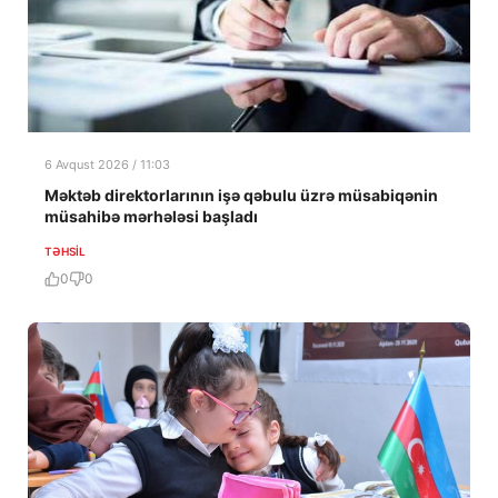
6 Avqust 2026 / 11:03
Məktəb direktorlarının işə qəbulu üzrə müsabiqənin
müsahibə mərhələsi başladı
TƏHSIL
0
0