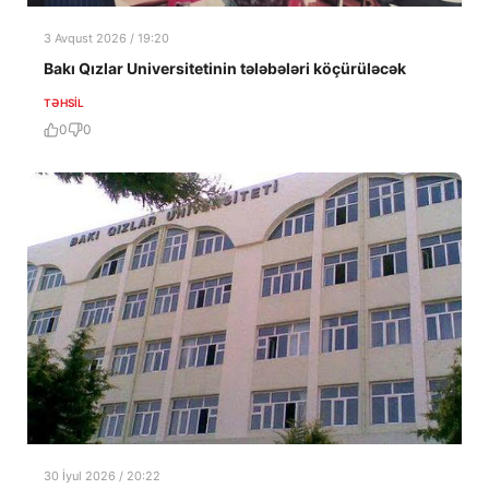
3 Avqust 2026 / 19:20
Bakı Qızlar Universitetinin tələbələri köçürüləcək
TƏHSIL
0
0
30 İyul 2026 / 20:22