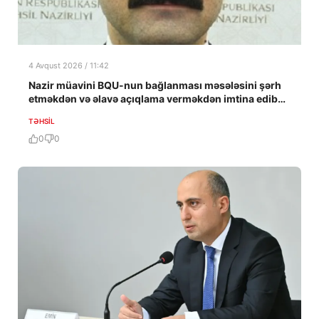
4 Avqust 2026 / 11:42
Nazir müavini BQU-nun bağlanması məsələsini şərh
etməkdən və əlavə açıqlama verməkdən imtina edib…
TƏHSIL
0
0