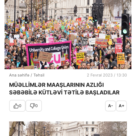
Ana səhifə
/
Təhsil
2 Fevral 2023 / 13:30
MÜƏLLİMLƏR MAAŞLARININ AZLIĞI
SƏBƏBİLƏ KÜTLƏVİ TƏTİLƏ BAŞLADILAR
0
0
A-
A+