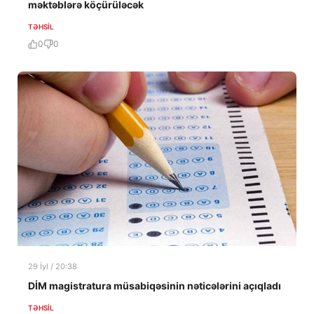
məktəblərə köçürüləcək
TƏHSIL
0
0
29 İyl / 20:38
DİM magistratura müsabiqəsinin nəticələrini açıqladı
TƏHSIL