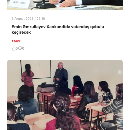
3 Avqust 2026 / 23:16
Emin Əmrullayev Xankəndidə vətəndaş qəbulu
keçirəcək
TƏHSIL
0
0