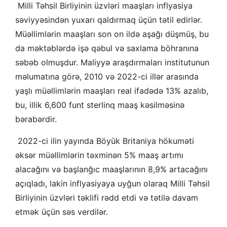
Milli Təhsil Birliyinin üzvləri maaşları inflyasiya
səviyyəsindən yuxarı qaldırmaq üçün tətil edirlər.
Müəllimlərin maaşları son on ildə aşağı düşmüş, bu
da məktəblərdə işə qəbul və saxlama böhranına
səbəb olmuşdur. Maliyyə araşdırmaları institutunun
məlumatına görə, 2010 və 2022-ci illər arasında
yaşlı müəllimlərin maaşları real ifadədə 13% azalıb,
bu, illik 6,600 funt sterlinq maaş kəsilməsinə
bərabərdir.
2022-ci ilin yayında Böyük Britaniya hökuməti
əksər müəllimlərin təxminən 5% maaş artımı
alacağını və başlanğıc maaşlarının 8,9% artacağını
açıqladı, lakin inflyasiyaya uyğun olaraq Milli Təhsil
Birliyinin üzvləri təklifi rədd etdi və tətilə davam
etmək üçün səs verdilər.