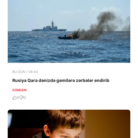
BU GÜN / 08:44
Rusiya Qara dənizdə gəmilərə zərbələr endirib
GÜNDƏM
0
0