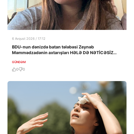
6 Avqust 2026 / 17:12
BDU-nun dənizdə batan tələbəsi Zeynəb
Məmmədzadənin axtarışları HƏLƏ DƏ NƏTİCƏSİZ
QALIB!
GÜNDƏM
0
0