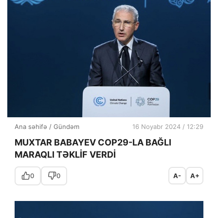
Ana səhifə
/
Gündəm
16 Noyabr 2024 / 12:29
MUXTAR BABAYEV COP29-LA BAĞLI
MARAQLI TƏKLİF VERDİ
0
0
A-
A+