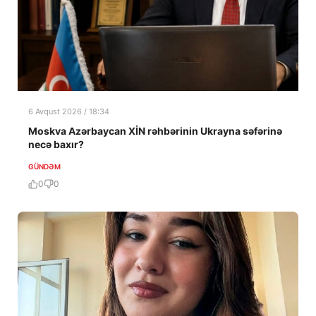
6 Avqust 2026 / 18:34
Moskva Azərbaycan XİN rəhbərinin Ukrayna səfərinə
necə baxır?
GÜNDƏM
0
0