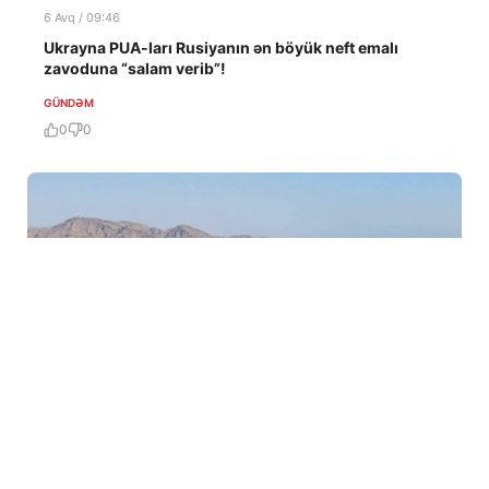
6 Avq / 09:46
Ukrayna PUA-ları Rusiyanın ən böyük neft emalı
zavoduna “salam verib”!
GÜNDƏM
0
0
6 Avq / 07:03