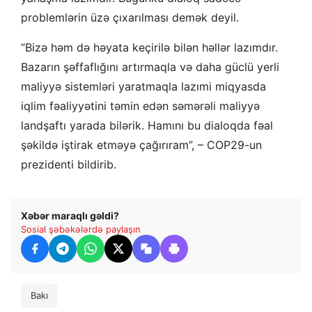
problemlərin üzə çıxarılması demək deyil.
“Bizə həm də həyata keçirilə bilən həllər lazımdır.
Bazarın şəffaflığını artırmaqla və daha güclü yerli
maliyyə sistemləri yaratmaqla lazımi miqyasda
iqlim fəaliyyətini təmin edən səmərəli maliyyə
landşaftı yarada bilərik. Hamını bu dialoqda fəal
şəkildə iştirak etməyə çağırıram”, – COP29-un
prezidenti bildirib.
Xəbər maraqlı gəldi?
Sosial şəbəkələrdə paylaşın
Bakı