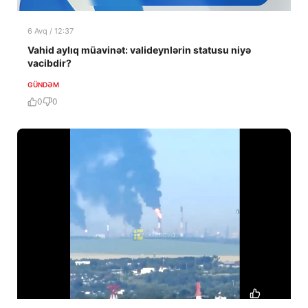
6 Avq / 12:37
Vahid aylıq müavinət: valideynlərin statusu niyə
vacibdir?
GÜNDƏM
0
0