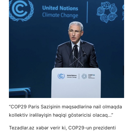
“COP29 Paris Sazişinin məqsədlərinə nail olmaqda
kollektiv irəliləyişin həqiqi göstəricisi olacaq…”
Tezadlar.az xəbər verir ki, COP29-un prezidenti