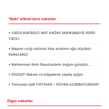
"Bakı" etiketi üzrə xəbərlər
• SƏİDƏ BƏKİRQIZI AKİF NAĞINI MƏHKƏMƏYƏ VERİR-
TƏCİLİ
• Maşının cızığı üstündə Xalq artistinin oğlu döyüldü-
İNANILMAZ!
• Məhəmməd Əmin Rəsulzadənin doğum günüdür…
• DİQQƏT! Bakıda və bölgələrdə yaşıllıq qırğını
• Türkiyədə QAR FIRTINASI – NÖVBƏ AZƏRBAYCANDIR?
Digər xəbərlər