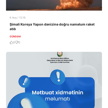
6 Avq / 13:16
Şimali Koreya Yapon dənizinə doğru naməlum raket
atıb
GÜNDƏM
0
0