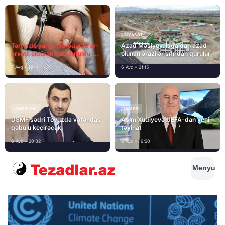
SIYASƏT
Tərtərdə yanğın törədərək ər-
Azad Məsiyev: İşğaldan azad
arvadı öldürən qatil tutuldu-
olunan ərazilər sıfırdan qurulur
SON DƏQİQƏ
7 Avq • 12:14
6 Avq • 21:15
CƏMIYYƏT
İDMAN
DSMF sədri Tovuzda vətəndaş
Asim Xudiyevə UEFA-dan yeni
qəbulu keçirəcək
təyinat
6 Avq • 20:32
6 Avq • 19:20
Menyu