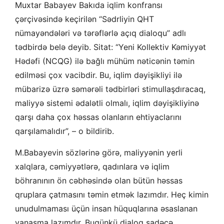
Muxtar Babayev Bakıda iqlim konfransı
çərçivəsində keçirilən “Sədrliyin QHT
nümayəndələri və tərəflərlə açıq dialoqu” adlı
tədbirdə belə deyib. Sitat: “Yeni Kollektiv Kəmiyyət
Hədəfi (NCQG) ilə bağlı mühüm nəticənin təmin
edilməsi çox vacibdir. Bu, iqlim dəyişikliyi ilə
mübarizə üzrə səmərəli tədbirləri stimullaşdıracaq,
maliyyə sistemi ədalətli olmalı, iqlim dəyişikliyinə
qarşı daha çox həssas olanların ehtiyaclarını
qarşılamalıdır”, – o bildirib.
M.Babayevin sözlərinə görə, maliyyənin yerli
xalqlara, cəmiyyətlərə, qadınlara və iqlim
böhranının ön cəbhəsində olan bütün həssas
qruplara çatmasını təmin etmək lazımdır. Heç kimin
unudulmaması üçün insan hüquqlarına əsaslanan
yanaşma lazımdır. Bugünkü dialoq sadəcə