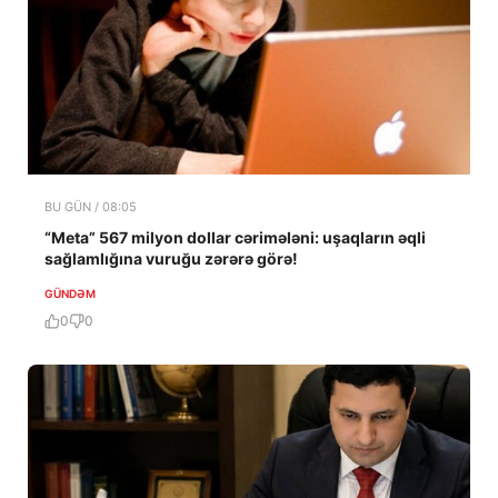
BU GÜN / 08:05
“Meta” 567 milyon dollar cərimələni: uşaqların əqli
sağlamlığına vuruğu zərərə görə!
GÜNDƏM
0
0