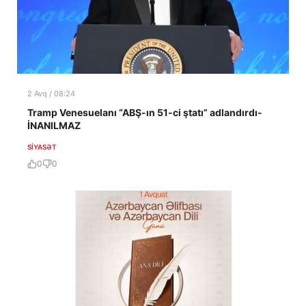
2 Avq / 08:24
Tramp Venesuelanı “ABŞ-ın 51-ci ştatı” adlandırdı-
İNANILMAZ
SIYASƏT
0
0