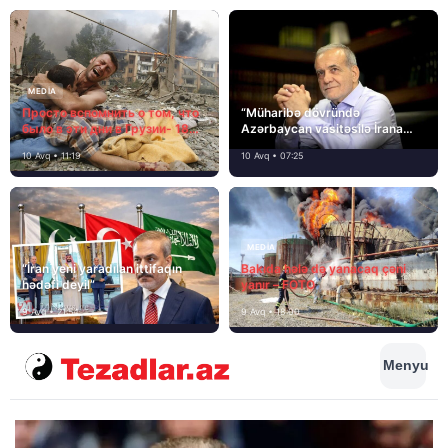
MEDİA
Просто вспомнить о том, что
“Müharibə dövründə
было в эти дни в Грузии- 18
Azərbaycan vasitəsilə İrana
лет назад, 8 августа 2008
yardım və dəstək göstərilib”
10 Avq • 11:19
10 Avq • 07:25
года…
MEDİA
“İran yeni yaradılan ittifaqın
Bakıda hələ də yanacaq çəni
hədəfi deyil”
yanır – FOTO
9 Avq • 21:54
9 Avq • 18:00
Menyu