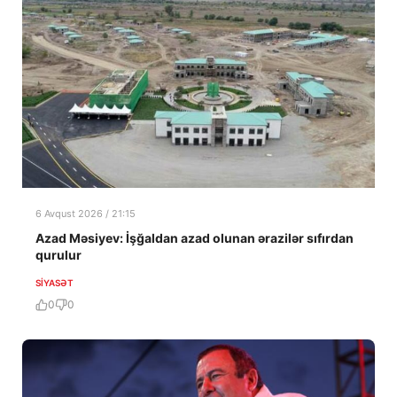
6 Avqust 2026 / 21:15
Azad Məsiyev: İşğaldan azad olunan ərazilər sıfırdan
qurulur
SIYASƏT
0
0