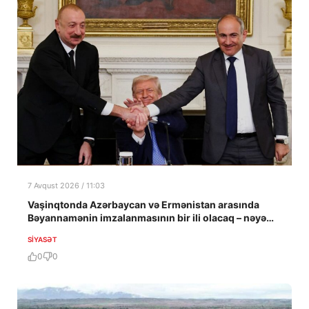
7 Avqust 2026 / 11:03
Vaşinqtonda Azərbaycan və Ermənistan arasında
Bəyannamənin imzalanmasının bir ili olacaq – nəyə
nail olundu?
SIYASƏT
0
0