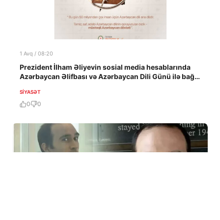
1 Avq / 08:20
Prezident İlham Əliyevin sosial media hesablarında
Azərbaycan Əlifbası və Azərbaycan Dili Günü ilə bağlı
paylaşım edilib
SIYASƏT
0
0