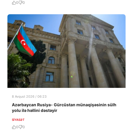
0
0
8 Avqust 2026 / 06:23
Azərbaycan Rusiya- Gürcüstan münaqişəsinin sülh
yolu ilə həllini dəstəyir
SIYASƏT
0
0