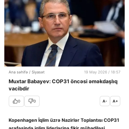
Ana səhifə
/
Siyasət
19 May 2026 / 18:57
Muxtar Babayev: COP31 öncəsi əməkdaşlıq
vacibdir
0
0
A-
A+
Kopenhagen İqlim üzrə Nazirlər Toplantısı COP31
ərəfəsində iqlim liderlərinə fikir mübadiləsi