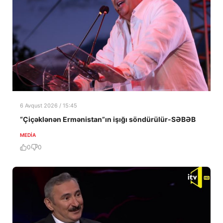
6 Avqust 2026 / 15:45
“Çiçəklənən Ermənistan”ın işığı söndürülür-SƏBƏB
MEDİA
0
0