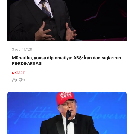
3 Avq / 17:28
Müharibə, yoxsa diplomatiya: ABŞ-İran danışıqlarının
PƏRDƏARXASI
SIYASƏT
0
0