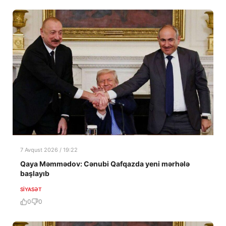
7 Avqust 2026 / 19:22
Qaya Məmmədov: Cənubi Qafqazda yeni mərhələ
başlayıb
SIYASƏT
0
0