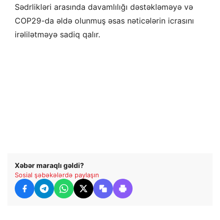
Sədrlikləri arasında davamlılığı dəstəkləməyə və
COP29-da əldə olunmuş əsas nəticələrin icrasını
irəlilətməyə sadiq qalır.
Xəbər maraqlı gəldi?
Sosial şəbəkələrdə paylaşın