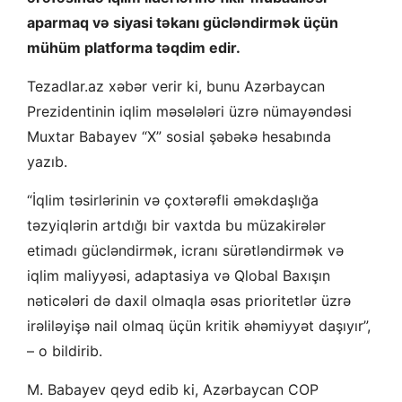
aparmaq və siyasi təkanı gücləndirmək üçün
mühüm platforma təqdim edir.
Tezadlar.az xəbər verir ki, bunu Azərbaycan
Prezidentinin iqlim məsələləri üzrə nümayəndəsi
Muxtar Babayev “X” sosial şəbəkə hesabında
yazıb.
“İqlim təsirlərinin və çoxtərəfli əməkdaşlığa
təzyiqlərin artdığı bir vaxtda bu müzakirələr
etimadı gücləndirmək, icranı sürətləndirmək və
iqlim maliyyəsi, adaptasiya və Qlobal Baxışın
nəticələri də daxil olmaqla əsas prioritetlər üzrə
irəliləyişə nail olmaq üçün kritik əhəmiyyət daşıyır”,
– o bildirib.
M. Babayev qeyd edib ki, Azərbaycan COP