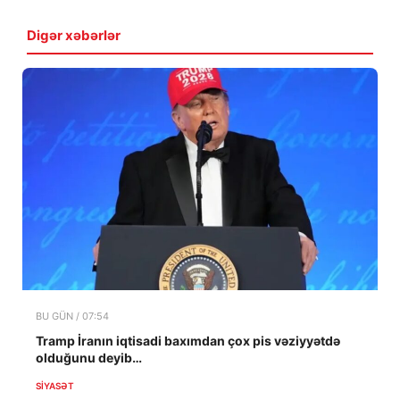
Digər xəbərlər
BU GÜN / 07:54
Tramp İranın iqtisadi baxımdan çox pis vəziyyətdə
olduğunu deyib…
SIYASƏT