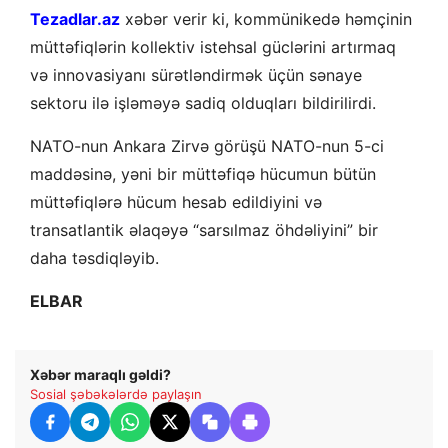
Tezadlar.az
xəbər verir ki, kommünikedə həmçinin
müttəfiqlərin kollektiv istehsal güclərini artırmaq
və innovasiyanı sürətləndirmək üçün sənaye
sektoru ilə işləməyə sadiq olduqları bildirilirdi.
NATO-nun Ankara Zirvə görüşü NATO-nun 5-ci
maddəsinə, yəni bir müttəfiqə hücumun bütün
müttəfiqlərə hücum hesab edildiyini və
transatlantik əlaqəyə “sarsılmaz öhdəliyini” bir
daha təsdiqləyib.
ELBAR
Xəbər maraqlı gəldi?
Sosial şəbəkələrdə paylaşın