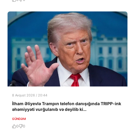
8 Avqust 2026 / 20:44
İlham Əliyevlə Trampın telefon danışığında TRIPP-ink
əhəmiyyəti vurğulanıb və deyilib ki…
GÜNDƏM
0
0