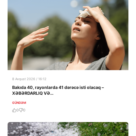
8 Avqust 2026 / 16:12
Bakıda 40, rayonlarda 41 dərəcə isti olacaq –
XƏBƏRDARLIQ VƏ…
GÜNDƏM
0
0