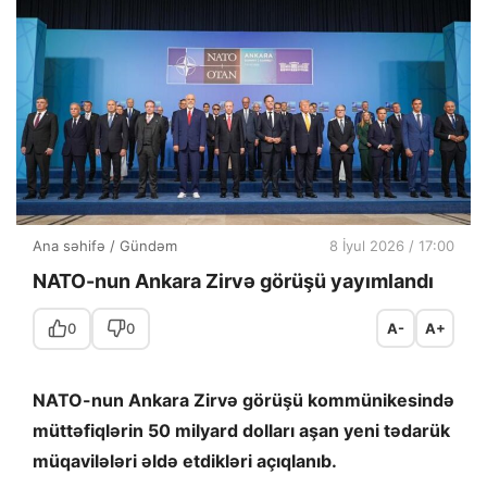
Ana səhifə
/
Gündəm
8 İyul 2026 / 17:00
NATO-nun Ankara Zirvə görüşü yayımlandı
0
0
A-
A+
NATO-nun Ankara Zirvə görüşü kommünikesində
müttəfiqlərin 50 milyard dolları aşan yeni tədarük
müqavilələri əldə etdikləri açıqlanıb.