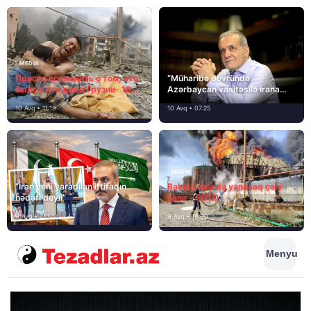
MEDİA
Просто вспомнить о том, что
“Müharibə dövründə
было в эти дни в Грузии- 18
Azərbaycan vasitəsilə İrana
лет назад, 8 августа 2008
yardım və dəstək göstərilib”
10 Avq • 11:19
10 Avq • 07:25
года…
MEDİA
“İran yeni yaradılan ittifaqın
Bakıda hələ də yanacaq çəni
hədəfi deyil”
yanır – FOTO
9 Avq • 21:54
9 Avq • 18:00
Menyu