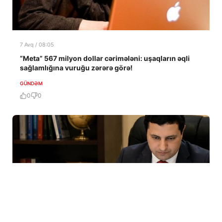
7 Avq / 08:05
“Meta” 567 milyon dollar cərimələni: uşaqların əqli
sağlamlığına vuruğu zərərə görə!
GÜNDƏM
0
0