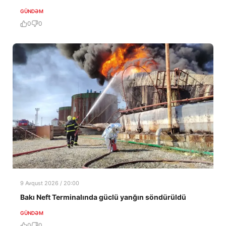
GÜNDƏM
0
0
9 Avqust 2026 / 20:00
Bakı Neft Terminalında güclü yanğın söndürüldü
GÜNDƏM
0
0