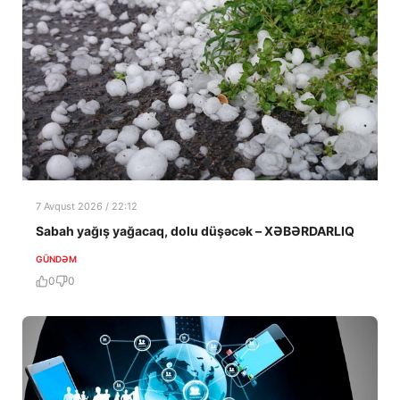
7 Avqust 2026 / 22:12
Sabah yağış yağacaq, dolu düşəcək – XƏBƏRDARLIQ
GÜNDƏM
0
0