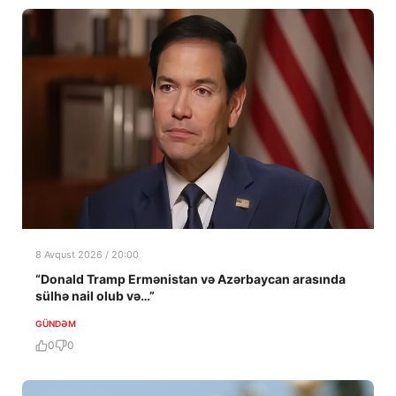
8 Avqust 2026 / 20:00
“Donald Tramp Ermənistan və Azərbaycan arasında
sülhə nail olub və…”
GÜNDƏM
0
0