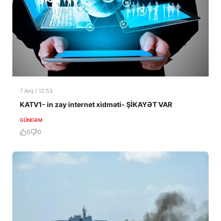
7 Avq / 12:53
KATV1- in zay internet xidməti- ŞİKAYƏT VAR
GÜNDƏM
0
0