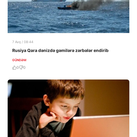
7 Avq / 08:44
Rusiya Qara dənizdə gəmilərə zərbələr endirib
GÜNDƏM
0
0