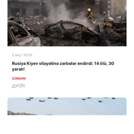
5 Avq / 10:54
Rusiya Kiyev vilayətinə zərbələr endirdi: 14 ölü, 30
yaralı!
GÜNDƏM
0
0