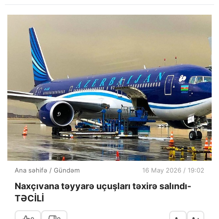
Ana səhifə
/
Gündəm
16 May 2026 / 19:02
Naxçıvana təyyarə uçuşları təxirə salındı-
TƏCİLİ