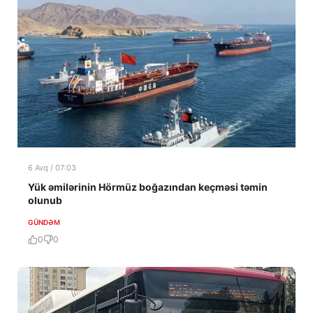
6 Avq / 07:03
Yük əmilərinin Hörmüz boğazından keçməsi təmin
olunub
GÜNDƏM
0
0