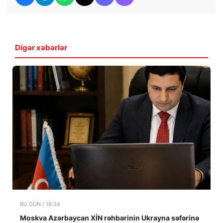
Digər xəbərlər
BU GÜN / 18:34
Moskva Azərbaycan XİN rəhbərinin Ukrayna səfərinə