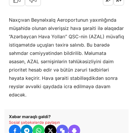
0
0
A-
A+
Naxçıvan Beynəlxalq Aeroportunun yaxınlığında
müşahidə olunan əlverişsiz hava şəraiti ilə əlaqədar
“Azərbaycan Hava Yolları” QSC-nin (AZAL) müvafiq
istiqamətdə uçuşları təxirə salınıb. Bu barədə
səhmdar cəmiyyətindən bildirilib. Məlumata
əsasən, AZAL sərnişinlərin təhlükəsizliyini daim
prioritet hesab edir və bütün zəruri tədbirləri
həyata keçirir. Hava şəraiti stabilləşdikdən sonra
reyslər əvvəlki qaydada icra edilməyə davam
edəcək.
Xəbər maraqlı gəldi?
Sosial şəbəkələrdə paylaşın