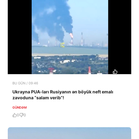
BU GÜN / 09:46
Ukrayna PUA-ları Rusiyanın ən böyük neft emalı
zavoduna “salam verib”!
GÜNDƏM
0
0