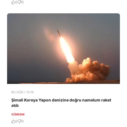
0
0
BU GÜN / 13:16
Şimali Koreya Yapon dənizinə doğru naməlum raket
atıb
GÜNDƏM
0
0