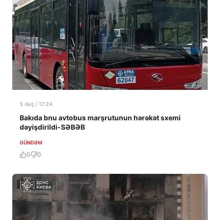
5 Avq / 17:24
Bakıda bnu avtobus marşrutunun hərəkət sxemi
dəyişdirildi-SƏBƏB
GÜNDƏM
0
0