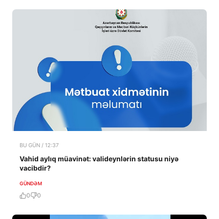
BU GÜN / 12:37
Vahid aylıq müavinət: valideynlərin statusu niyə
vacibdir?
GÜNDƏM
0
0