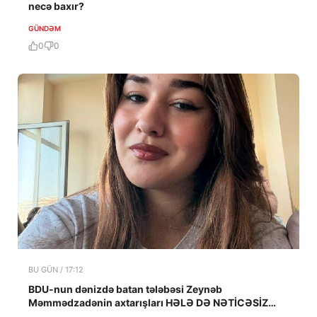
necə baxır?
GÜNDƏM
0
0
BU GÜN / 17:12
BDU-nun dənizdə batan tələbəsi Zeynəb
Məmmədzadənin axtarışları HƏLƏ DƏ NƏTİCƏSİZ
QALIB!