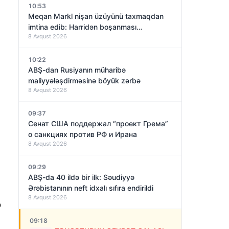
10:53
Meqan Markl nişan üzüyünü taxmaqdan
imtina edib: Harridən boşanması
8 Avqust 2026
yaxınlaşırmı?
10:22
ABŞ-dan Rusiyanın müharibə
maliyyələşdirməsinə böyük zərbə
8 Avqust 2026
09:37
Сенат США поддержал “проект Грема”
о санкциях против РФ и Ирана
8 Avqust 2026
09:29
ABŞ-da 40 ildə bir ilk: Səudiyyə
Ərəbistanının neft idxalı sıfıra endirildi
8 Avqust 2026
ə
09:18