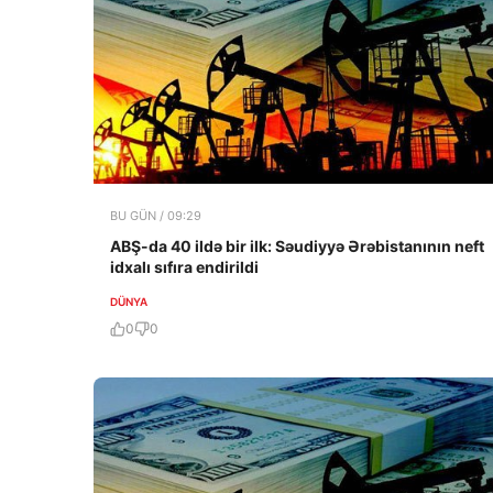
BU GÜN / 09:29
ABŞ-da 40 ildə bir ilk: Səudiyyə Ərəbistanının neft
idxalı sıfıra endirildi
DÜNYA
0
0