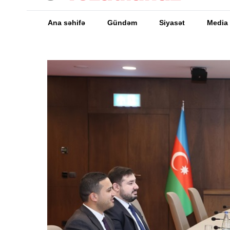
Ana səhifə
Gündəm
Siyasət
Media