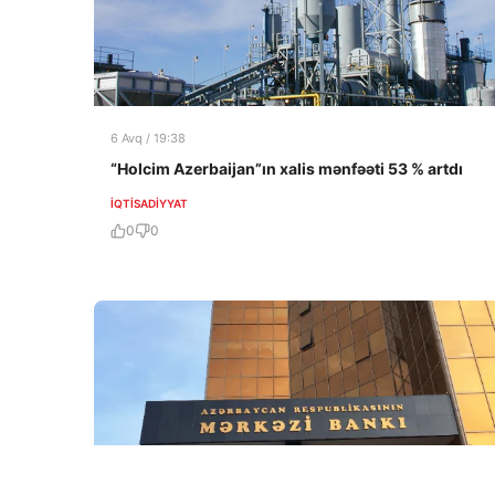
6 Avq / 19:38
“Holcim Azerbaijan”ın xalis mənfəəti 53 % artdı
İQTISADIYYAT
0
0