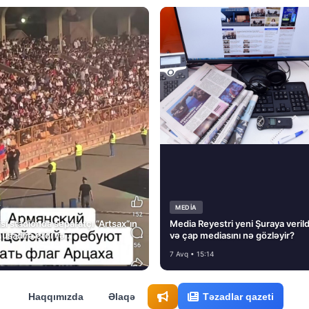
MEDİA
si stadionda separatçı “Artsax”ın
Media Reyestri yeni Şuraya verild
müsadirə etdi və…
və çap mediasını nə gözləyir?
7 Avq • 15:14
Haqqımızda
Əlaqə
Təzadlar qazeti