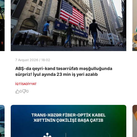
7 Avqust 2026 / 18:02
ABŞ-da qeyri-kənd təsərrüfatı məşğulluğunda
sürpriz! İyul ayında 23 min iş yeri azalıb
İQTISADIYYAT
0
0