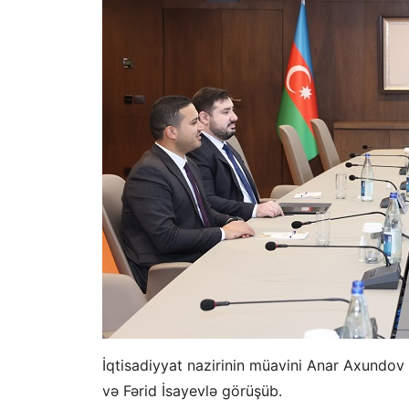
İqtisadiyyat nazirinin müavini Anar Axundov
və Fərid İsayevlə görüşüb.