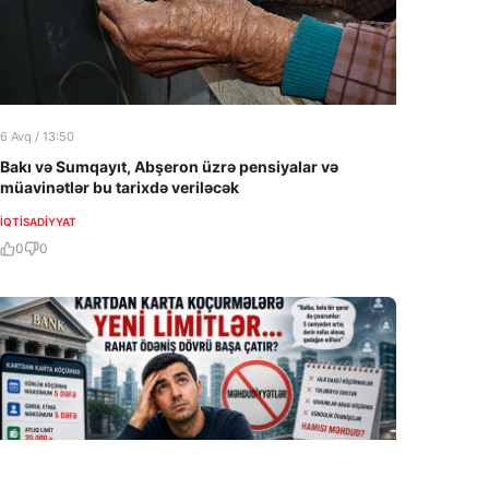
6 Avq / 13:50
Bakı və Sumqayıt, Abşeron üzrə pensiyalar və
müavinətlər bu tarixdə veriləcək
İQTISADIYYAT
0
0