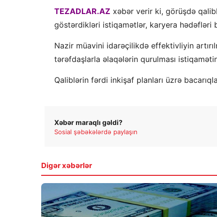
TEZADLAR.AZ
xəbər verir ki, görüşdə qalib
göstərdikləri istiqamətlər, karyera hədəfləri ba
Nazir müavini idarəçilikdə effektivliyin artırılm
tərəfdaşlarla əlaqələrin qurulması istiqaməti
Qaliblərin fərdi inkişaf planları üzrə bacarıq
Xəbər maraqlı gəldi?
Sosial şəbəkələrdə paylaşın
Digər xəbərlər