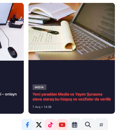
MEDİA
i – onlayn
Yeni yaradılan Media və Yayım Şurasına
əlavə olaraq bu hüquq və vəzifələr də verilib
7 Avq • 14:38