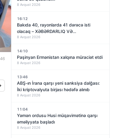
8 Avqust 2026
16:12
Bakıda 40, rayonlarda 41 dərəcə isti
olacaq – XƏBƏRDARLIQ VƏ…
8 Avqust 2026
14:10
Paşinyan Ermənistan xalqına müraciət etdi
:46
8 Avqust 2026
13:46
ABŞ-ın İrana qarşı yeni sanksiya dalğası:
+
İki kriptovalyuta birjası hədəfə alınıb
8 Avqust 2026
11:04
Yəmən ordusu Husi müqavimətinə qarşı
əməliyyata başladı
8 Avqust 2026