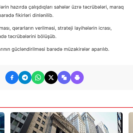
lərin hazırda çalışdıqları sahələr üzrə təcrübələri, maraq
rədə fikirləri dinlənilib.
ası, qərarların verilməsi, strateji layihələrin icrası,
ndə təcrübələrini bölüşüb.
larının gücləndirilməsi barədə müzakirələr aparılıb.