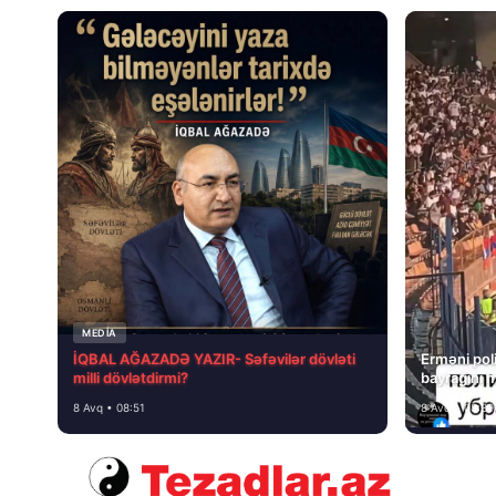
MEDİA
İQBAL AĞAZADƏ YAZIR- Səfəvilər dövləti
Erməni poli
milli dövlətdirmi?
bayrağını 
8 Avq • 08:51
8 Avq • 08:39