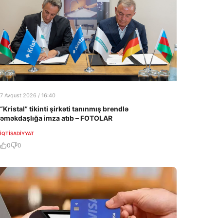
7 Avqust 2026 / 16:40
“Kristal” tikinti şirkəti tanınmış brendlə
əməkdaşlığa imza atıb – FOTOLAR
İQTISADIYYAT
0
0