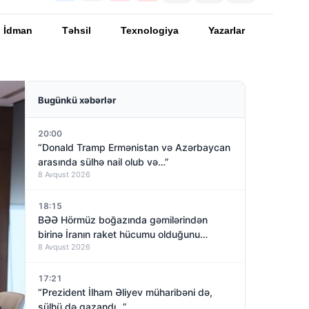
İdman
Təhsil
Texnologiya
Yazarlar
Bugünkü xəbərlər
20:00
“Donald Tramp Ermənistan və Azərbaycan
arasında sülhə nail olub və…”
8 Avqust 2026
18:15
BƏƏ Hörmüz boğazında gəmilərindən
birinə İranın raket hücumu olduğunu
8 Avqust 2026
açıqladı
17:21
“Prezident İlham Əliyev müharibəni də,
sülhü də qazandı…”