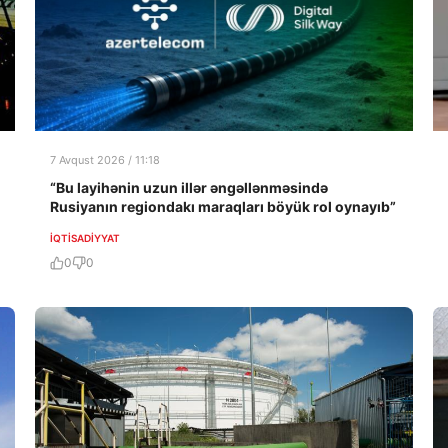
7 Avqust 2026 / 11:18
“Bu layihənin uzun illər əngəllənməsində
Rusiyanın regiondakı maraqları böyük rol oynayıb”
İQTISADIYYAT
0
0