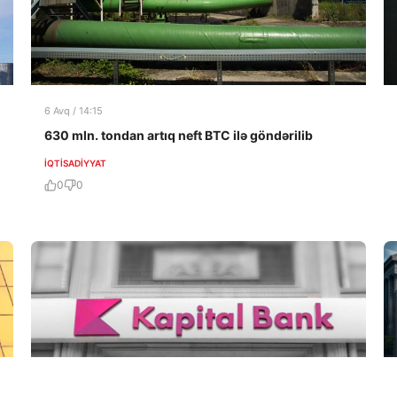
6 Avq / 14:15
630 mln. tondan artıq neft BTC ilə göndərilib
İQTISADIYYAT
0
0