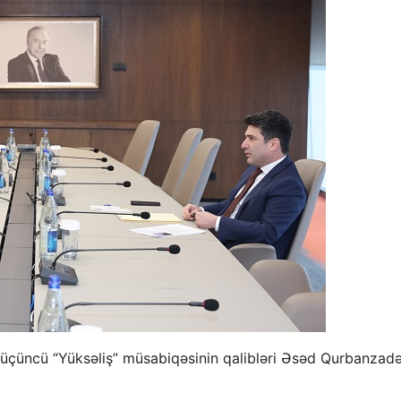
 üçüncü “Yüksəliş” müsabiqəsinin qalibləri Əsəd Qurbanzad