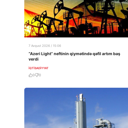
7 Avqust 2026 / 15:06
“Azeri Light” neftinin qiymətində qəfil artım baş
verdi
İQTISADIYYAT
0
0