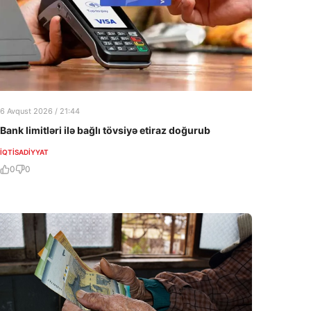
6 Avqust 2026 / 21:44
Bank limitləri ilə bağlı tövsiyə etiraz doğurub
İQTISADIYYAT
0
0