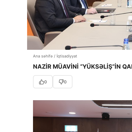
Ana səhifə
/
İqtisadiyyat
NAZİR MÜAVİNİ “YÜKSƏLİŞ”İN QA
0
0