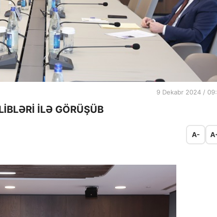
9 Dekabr 2024 / 09
LİBLƏRİ İLƏ GÖRÜŞÜB
A-
A