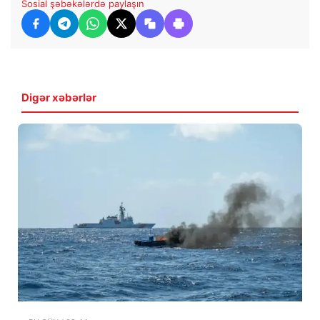
Sosial şəbəkələrdə paylaşın
Digər xəbərlər