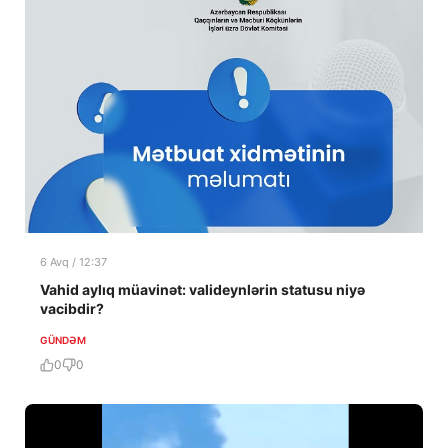
6 Avq / 12:37
Vahid aylıq müavinət: valideynlərin statusu niyə
vacibdir?
GÜNDƏM
0
0