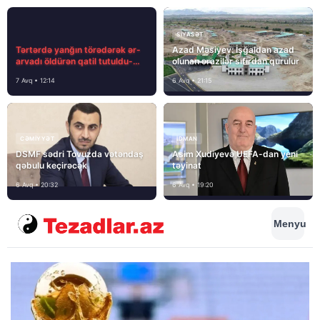
SIYASƏT
Tərtərdə yanğın törədərək ər-
Azad Məsiyev: İşğaldan azad
arvadı öldürən qatil tutuldu-
olunan ərazilər sıfırdan qurulur
SON DƏQİQƏ
7 Avq • 12:14
6 Avq • 21:15
CƏMIYYƏT
İDMAN
DSMF sədri Tovuzda vətəndaş
Asim Xudiyevə UEFA-dan yeni
qəbulu keçirəcək
təyinat
6 Avq • 20:32
6 Avq • 19:20
Menyu