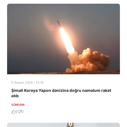
6 Avqust 2026 / 13:16
Şimali Koreya Yapon dənizinə doğru naməlum raket
atıb
GÜNDƏM
0
0