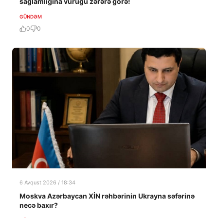
sağlamlığına vuruğu zərərə görə!
GÜNDƏM
0
0
6 Avqust 2026 / 18:34
Moskva Azərbaycan XİN rəhbərinin Ukrayna səfərinə
necə baxır?