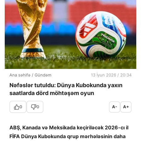
Ana səhifə
/
Gündəm
13 İyun 2026 / 20:34
Nəfəslər tutuldu: Dünya Kubokunda yaxın
saatlarda dörd möhtəşəm oyun
0
0
A-
A+
ABŞ, Kanada və Meksikada keçiriləcək 2026-cı il
FİFA Dünya Kubokunda qrup mərhələsinin daha