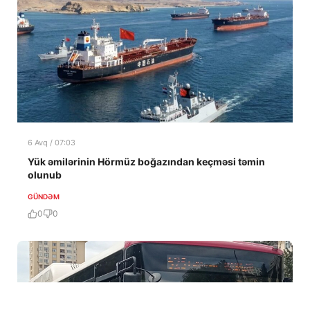
6 Avq / 07:03
Yük əmilərinin Hörmüz boğazından keçməsi təmin
olunub
GÜNDƏM
0
0