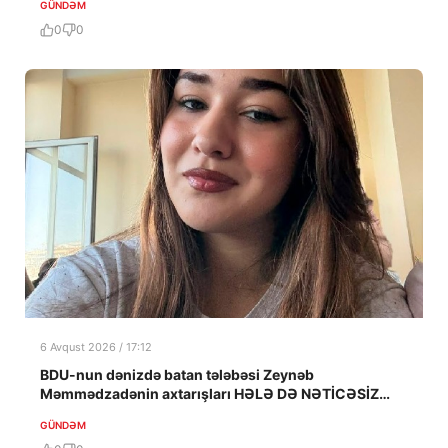
GÜNDƏM
0
0
6 Avqust 2026 / 17:12
BDU-nun dənizdə batan tələbəsi Zeynəb
Məmmədzadənin axtarışları HƏLƏ DƏ NƏTİCƏSİZ
QALIB!
GÜNDƏM