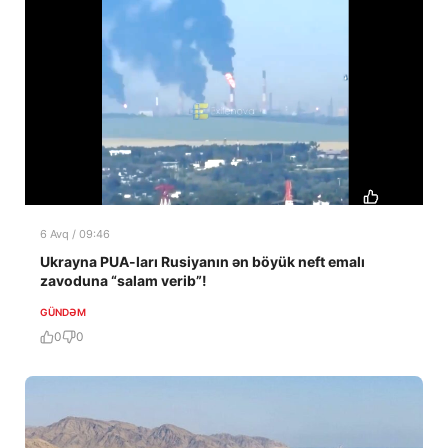
6 Avq / 09:46
Ukrayna PUA-ları Rusiyanın ən böyük neft emalı
zavoduna “salam verib”!
GÜNDƏM
0
0