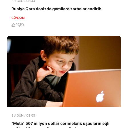
BU GÜN / 08:44
Rusiya Qara dənizdə gəmilərə zərbələr endirib
GÜNDƏM
0
0
BU GÜN / 08:05
“Meta” 567 milyon dollar cərimələni: uşaqların əqli