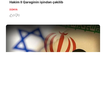
Hakim II Qareginin işindən çəkilib
DÜNYA
0
0
7 Avq / 19:47
İranda rejimi devirmək planı iflasa uğradı! İsraildə bir
çox Mossad rəsmisi işdən çıxarıldı