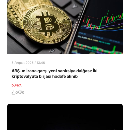
8 Avqust 2026 / 13:46
ABŞ-ın İrana qarşı yeni sanksiya dalğası: İki
kriptovalyuta birjası hədəfə alınıb
DÜNYA
0
0