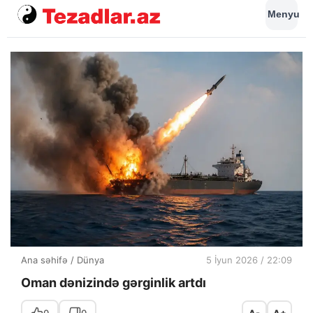
Menyu
Ana səhifə
/
Dünya
5 İyun 2026 / 22:09
Oman dənizində gərginlik artdı
0
0
A-
A+