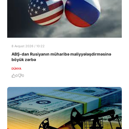
8 Avqust 2026 / 10:22
ABŞ-dan Rusiyanın müharibə maliyyələşdirməsinə
böyük zərbə
DÜNYA
0
0