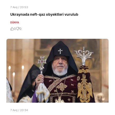
7 Avq / 20:53
Ukraynada neft-qaz obyektləri vurulub
DÜNYA
0
0
7 Avq / 20:34