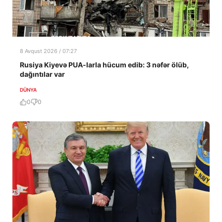
8 Avqust 2026 / 07:27
Rusiya Kiyevə PUA-larla hücum edib: 3 nəfər ölüb,
dağıntılar var
DÜNYA
0
0