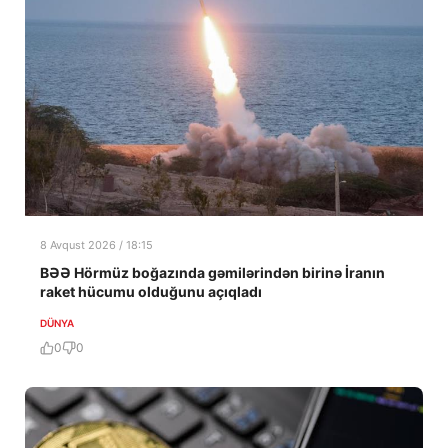
8 Avqust 2026 / 18:15
BƏƏ Hörmüz boğazında gəmilərindən birinə İranın
raket hücumu olduğunu açıqladı
DÜNYA
0
0