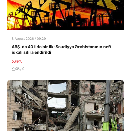
8 Avqust 2026 / 09:29
ABŞ-da 40 ildə bir ilk: Səudiyyə Ərəbistanının neft
idxalı sıfıra endirildi
DÜNYA
0
0