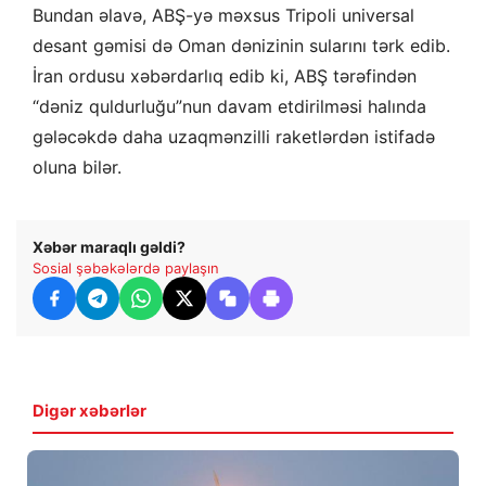
Bundan əlavə, ABŞ-yə məxsus Tripoli universal
desant gəmisi də Oman dənizinin sularını tərk edib.
İran ordusu xəbərdarlıq edib ki, ABŞ tərəfindən
“dəniz quldurluğu”nun davam etdirilməsi halında
gələcəkdə daha uzaqmənzilli raketlərdən istifadə
oluna bilər.
Xəbər maraqlı gəldi?
Sosial şəbəkələrdə paylaşın
Digər xəbərlər