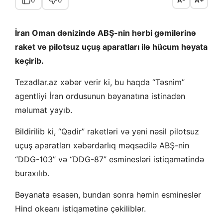
İran Oman dənizində ABŞ-nin hərbi gəmilərinə
raket və pilotsuz uçuş aparatları ilə hücum həyata
keçirib.
Tezadlar.az xəbər verir ki, bu haqda “Təsnim”
agentliyi İran ordusunun bəyanatına istinadən
məlumat yayıb.
Bildirilib ki, “Qadir” raketləri və yeni nəsil pilotsuz
uçuş aparatları xəbərdarlıq məqsədilə ABŞ-nin
“DDG-103” və “DDG-87” esminesləri istiqamətində
buraxılıb.
Bəyanata əsasən, bundan sonra həmin esmineslər
Hind okeanı istiqamətinə çəkiliblər.