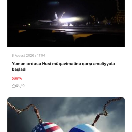
8 Avqust 2026 / 11:04
Yəmən ordusu Husi müqavimətinə qarşı əməliyyata
başladı
DÜNYA
0
0