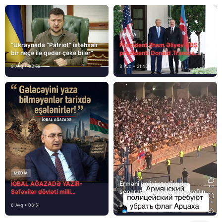
MEDİA
“Ukraynada “Patriot” istehsalı
Prezident İlham Əliyev ABŞ
bir neçə ilə qədər çəkə bilər”
prezidenti Donald Trampa
məktubunda yazıb ki…
9 Avq • 08:59
8 Avq • 21:43
MEDİA
İQBAL AĞAZADƏ YAZIR-
Erməni polisi stadionda
Səfəvilər dövləti milli
separatçı “Artsax”ın bayrağını
dövlətdirmi?
müsadirə etdi və…
8 Avq • 08:51
8 Avq • 08:39