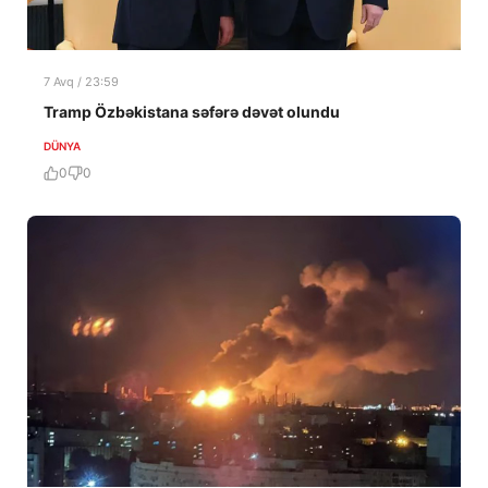
7 Avq / 23:59
Tramp Özbəkistana səfərə dəvət olundu
DÜNYA
0
0