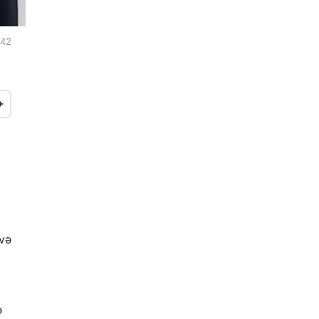
:42
+
 və
ə