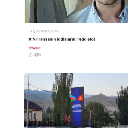
31 İyul 2026 / 22:44
XİN Fransanın iddialarını rədd etdi
SIYASƏT
0
0