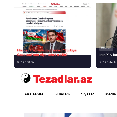
DÜNYA
Hikmət Hacıyevin bu fikirləri “Türkiye
Gazetesi”ndə niyə təhrif edilib?
İran XİN ba
6 Avq • 08:02
5 Avq • 22:37
Ana səhifə
Gündəm
Siyasət
Media