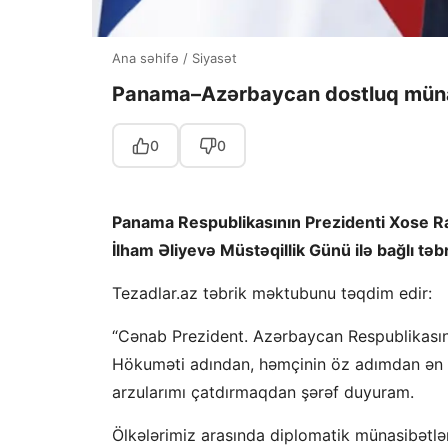
Ana səhifə
/
Siyasət
Panama–Azərbaycan dostluq münas
0
0
Panama Respublikasının Prezidenti Xose Ra
İlham Əliyevə Müstəqillik Günü ilə bağlı tə
Tezadlar.az təbrik məktubunu təqdim edir:
“Cənab Prezident. Azərbaycan Respublikasını
Hökuməti adından, həmçinin öz adımdan ən sə
arzularımı çatdırmaqdan şərəf duyuram.
Ölkələrimiz arasında diplomatik münasibətlə