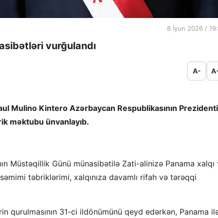
8 İyun 2026 / 19
ibətləri vurğulandı
A-
A
ul Mulino Kintero Azərbaycan Respublikasının Prezidenti
brik məktubu ünvanlayıb.
n Müstəqillik Günü münasibətilə Zati-alinizə Panama xalqı
mimi təbriklərimi, xalqınıza davamlı rifah və tərəqqi
rin qurulmasının 31-ci ildönümünü qeyd edərkən, Panama il