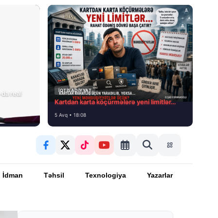
İQTISADIYYAT
da real
Kartdan karta köçürmələrə yeni limitlər…
5 Avq • 18:08
İdman
Təhsil
Texnologiya
Yazarlar