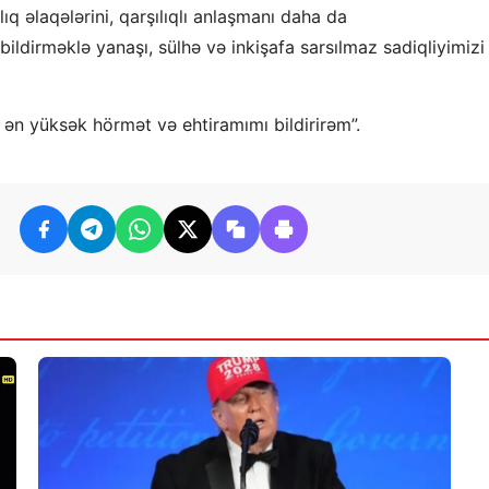
q əlaqələrini, qarşılıqlı anlaşmanı daha da
dirməklə yanaşı, sülhə və inkişafa sarsılmaz sadiqliyimizi
ə ən yüksək hörmət və ehtiramımı bildirirəm”.