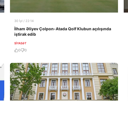
30 İyl / 22:14
İlham Əliyev Çolpon-Atada Qolf Klubun açılışında
iştirak edib
SIYASƏT
0
0