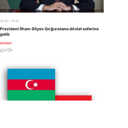
30 İyl / 16:42
Prezident İlham Əliyev Qırğızıstana dövlət səfərinə
gəlib
SIYASƏT
0
0