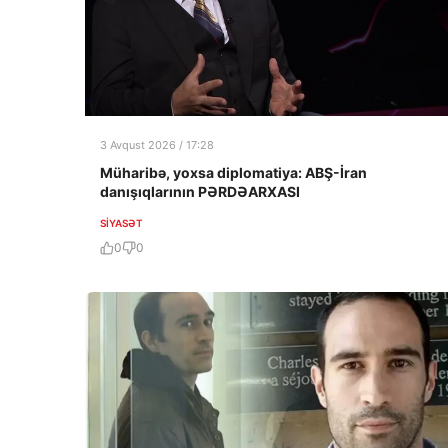
3 Avqust 2026 / 17:28
Müharibə, yoxsa diplomatiya: ABŞ-İran
danışıqlarının PƏRDƏARXASI
SIYASƏT
0
0