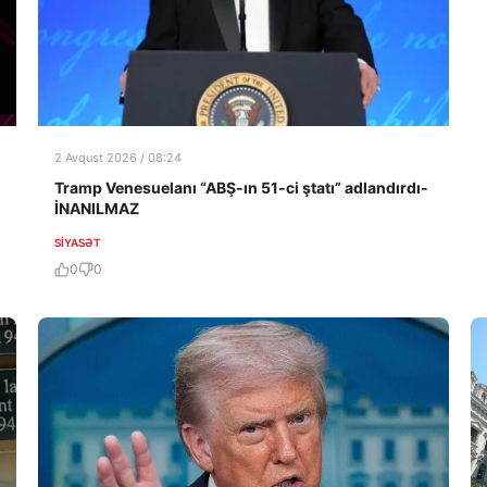
2 Avqust 2026 / 08:24
Tramp Venesuelanı “ABŞ-ın 51-ci ştatı” adlandırdı-
İNANILMAZ
SIYASƏT
0
0