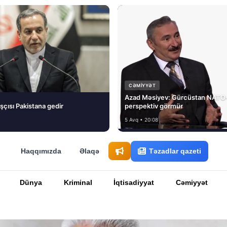
CƏMIYYƏT
Azad Məsiyev: Gürcüstan NATO-
şçısı Pakistana gedir
perspektiv görmür
5 Avq • 20:08
Haqqımızda
Əlaqə
Təzadlar qazeti
Dünya
Kriminal
İqtisadiyyat
Cəmiyyət