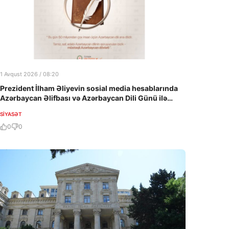
1 Avqust 2026 / 08:20
Prezident İlham Əliyevin sosial media hesablarında
Azərbaycan Əlifbası və Azərbaycan Dili Günü ilə
bağlı paylaşım edilib
SIYASƏT
0
0