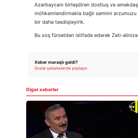
Azərbaycanı birləşdirən dostluq və əməkdaşlı
möhkəmləndirməklə bağlı səmimi arzumuzu bil
bir daha təsdiqləyirik.
Bu xoş fürsətdən istifadə edərək Zati-aliniz
Xəbər maraqlı gəldi?
Sosial şəbəkələrdə paylaşın
Digər xəbərlər