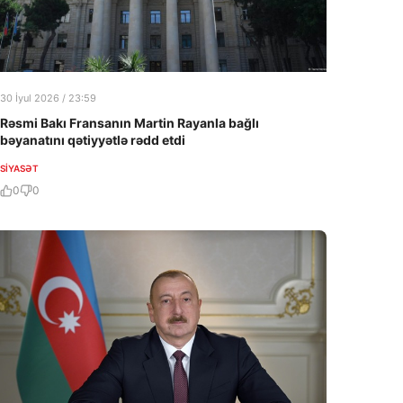
30 İyul 2026 / 23:59
Rəsmi Bakı Fransanın Martin Rayanla bağlı
bəyanatını qətiyyətlə rədd etdi
SIYASƏT
0
0