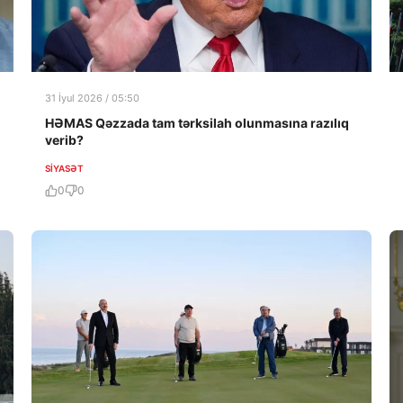
31 İyul 2026 / 05:50
HƏMAS Qəzzada tam tərksilah olunmasına razılıq
verib?
SIYASƏT
0
0