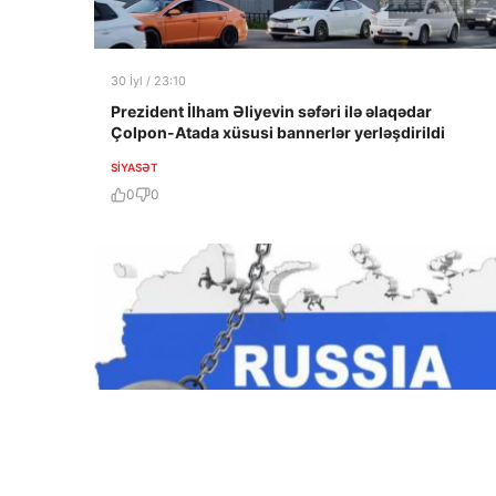
30 İyl / 23:10
Prezident İlham Əliyevin səfəri ilə əlaqədar
Çolpon-Atada xüsusi bannerlər yerləşdirildi
SIYASƏT
0
0