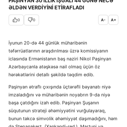
PAŞİNYAN 30 İLLİK İŞĞALI 44 GÜNƏ NECƏ
ƏLDƏN VERDİYİNİ ETİRAFLADI
0
0
A-
A+
İyunun 20-də 44 günlük müharibənin
təfərrüatlarının araşdırılması üzrə komissiyanın
iclasında Ermənistanın baş naziri Nikol Paşinyan
Azərbaycanla atəşkəsə nail olmaq üçün öz
hərəkətlərini detallı şəkildə təqdim edib.
Paşinyan ətraflı çıxışında üçtərəfli bəyanatı niyə
imzaladığını və müharibənin noyabrın 9-da niyə
başa çatdığını izah edib. Paşinyan Şuşanın
süqutunun strateji əhəmiyyətini vurğulayaraq,
bunun təkcə simvolik əhəmiyyət daşımadığını, həm
də Stepanakert (Xankəndi-red.), Martuni və