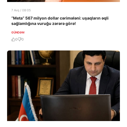
7 Avq / 08:05
“Meta” 567 milyon dollar cərimələni: uşaqların əqli
sağlamlığına vuruğu zərərə görə!
GÜNDƏM
0
0