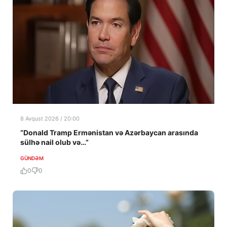
8 Avqust 2026 / 20:00
“Donald Tramp Ermənistan və Azərbaycan arasında
sülhə nail olub və…”
GÜNDƏM
0
0