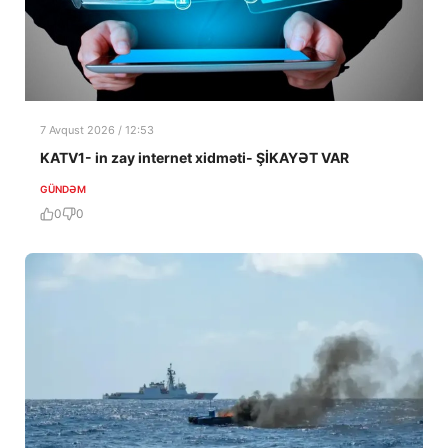
7 Avqust 2026 / 12:53
KATV1- in zay internet xidməti- ŞİKAYƏT VAR
GÜNDƏM
0
0