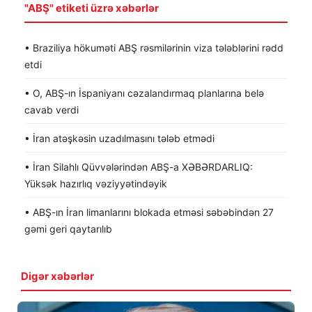
"ABŞ" etiketi üzrə xəbərlər
• Braziliya hökuməti ABŞ rəsmilərinin viza tələblərini rədd
etdi
• O, ABŞ-ın İspaniyanı cəzalandırmaq planlarına belə
cavab verdi
• İran atəşkəsin uzadılmasını tələb etmədi
• İran Silahlı Qüvvələrindən ABŞ-a XƏBƏRDARLIQ:
Yüksək hazırlıq vəziyyətindəyik
• ABŞ-ın İran limanlarını blokada etməsi səbəbindən 27
gəmi geri qaytarılıb
Digər xəbərlər