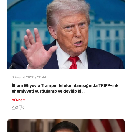
8 Avqust 2026 / 20:44
İlham Əliyevlə Trampın telefon danışığında TRIPP-ink
əhəmiyyəti vurğulanıb və deyilib ki…
GÜNDƏM
0
0