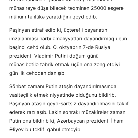
mühasirəyə düşə biləcək təxminən 25000 əsgərə
mühüm təhlükə yaratdığını qeyd edib.
Paşinyan etiraf edib ki, üçtərəfli bəyanatın
imzalanması hərbi əməliyyatları dayandırmaq üçün
beşinci cəhd olub. O, oktyabrın 7-də Rusiya
prezidenti Vladimir Putini doğum günü
münasibətilə təbrik etmək üçün ona zəng etdiyi
gün ilk cəhddən danışıb.
Söhbət zamanı Putin atəşin dayandırılmasında
vasitəçilik etmək niyyətində olduğunu bildirib.
Paşinyan atəşin qeyd-şərtsiz dayandırılmasını təklif
edərək razılaşıb. Lakin sonrakı müzakirələr zamanı
Putin ona bildirib ki, Azərbaycan prezidenti İlham
Əliyev bu təklifi qəbul etməyib.