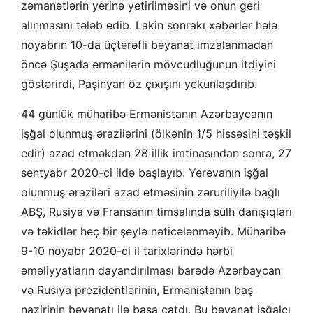
zəmanətlərin yerinə yetirilməsini və onun geri
alınmasını tələb edib. Lakin sonrakı xəbərlər hələ
noyabrın 10-da üçtərəfli bəyanat imzalanmadan
öncə Şuşada ermənilərin mövcudluğunun itdiyini
göstərirdi, Paşinyan öz çıxışını yekunlaşdırıb.
44 günlük müharibə Ermənistanın Azərbaycanın
işğal olunmuş ərazilərini (ölkənin 1/5 hissəsini təşkil
edir) azad etməkdən 28 illik imtinasından sonra, 27
sentyabr 2020-ci ildə başlayıb. Yerevanın işğal
olunmuş əraziləri azad etməsinin zəruriliyilə bağlı
ABŞ, Rusiya və Fransanın timsalında sülh danışıqları
və təkidlər heç bir şeylə nəticələnməyib. Müharibə
9-10 noyabr 2020-ci il tarixlərində hərbi
əməliyyatların dayandırılması barədə Azərbaycan
və Rusiya prezidentlərinin, Ermənistanın baş
nazirinin bəyanatı ilə başa çatdı. Bu bəyanat işğalçı