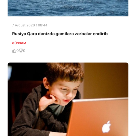
7 Avqust 2026 / 08:44
Rusiya Qara dənizdə gəmilərə zərbələr endirib
GÜNDƏM
0
0