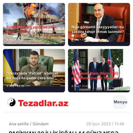
MEDİA
Bakıda hələ də yanacaq çəni
Niyə görkəmli şəxsiyyətləri bu
yanır – FOTO
şəkildə təhqir etmək lazımdır?
9 Avq • 18:00
9 Avq • 13:16
MEDİA
“Ukraynada “Patriot” istehsalı
Prezident İlham Əliyev ABŞ
bir neçə ilə qədər çəkə bilər”
prezidenti Donald Trampa
məktubunda yazıb ki…
9 Avq • 08:59
8 Avq • 21:43
Menyu
Ana səhifə
/
Gündəm
20 İyun 2023 / 11:48