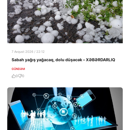
7 Avqust 2026 / 22:12
Sabah yağış yağacaq, dolu düşəcək – XƏBƏRDARLIQ
GÜNDƏM
0
0