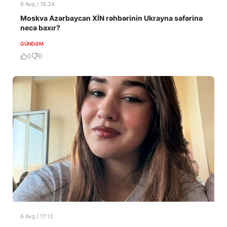
6 Avq / 18:34
Moskva Azərbaycan XİN rəhbərinin Ukrayna səfərinə
necə baxır?
GÜNDƏM
0
0
6 Avq / 17:12