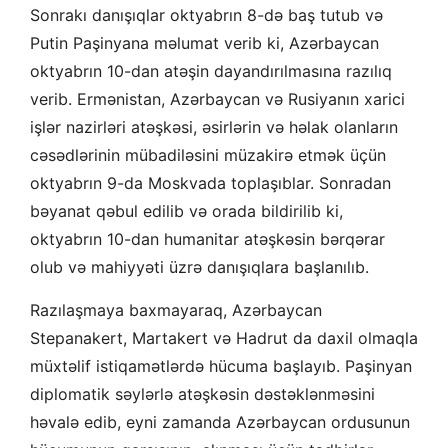
Sonrakı danışıqlar oktyabrın 8-də baş tutub və
Putin Paşinyana məlumat verib ki, Azərbaycan
oktyabrın 10-dan atəşin dayandırılmasına razılıq
verib. Ermənistan, Azərbaycan və Rusiyanın xarici
işlər nazirləri atəşkəsi, əsirlərin və həlak olanların
cəsədlərinin mübadiləsini müzakirə etmək üçün
oktyabrın 9-da Moskvada toplaşıblar. Sonradan
bəyanat qəbul edilib və orada bildirilib ki,
oktyabrın 10-dan humanitar atəşkəsin bərqərar
olub və mahiyyəti üzrə danışıqlara başlanılıb.
Razılaşmaya baxmayaraq, Azərbaycan
Stepanakert, Martakert və Hadrut da daxil olmaqla
müxtəlif istiqamətlərdə hücuma başlayıb. Paşinyan
diplomatik səylərlə atəşkəsin dəstəklənməsini
həvalə edib, eyni zamanda Azərbaycan ordusunun