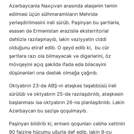
Azərbaycanla Naxçıvan arasında əlaqənin təmin
edilməsi üçün sülhməramlıların Mehridə
yerləşdirilməsini irəli sürüb. Paşinyan bu şərtlərlə,
əsasən də Ermənistan ərazisilə eksterritorial
dəhlizlə razılaşmayıb, lakin vəziyyətin ciddi
olduğunu etiraf edib. O qeyd edib ki, bu cür
şərtlərə razı ola bilməyəcək və digərlərini, öz
mövqeyini açıq şəkildə ifadə edə biləcəyini
düşünənləri ona dəstək olmağa çağırıb.
Oktyabrın 23-də ABŞ-ın atəşkəs təşəbbüsü irəli
sürülüb və oktyabrın 25-də razılaşdırılıb, atəşkəsin
başlanması isə oktyabrın 26-na planlaşdırılıb. Lakin
Azərbaycan bu sazişə qoşulmayıb.
Paşinyan bildirib ki, erməni qoşunları cəbhə xəttinin
90 faizinə hücumu uğurla dəf edib, lakin 9-cu