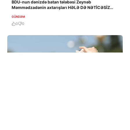
BDU-nun dənizdə batan tələbəsi Zeynəb
Məmmədzadənin axtarışları HƏLƏ DƏ NƏTİCƏSİZ
QALIB!
GÜNDƏM
0
0
6 Avq / 16:32
В Венгрии из-за жары ввели меры экономии
электроэнергии