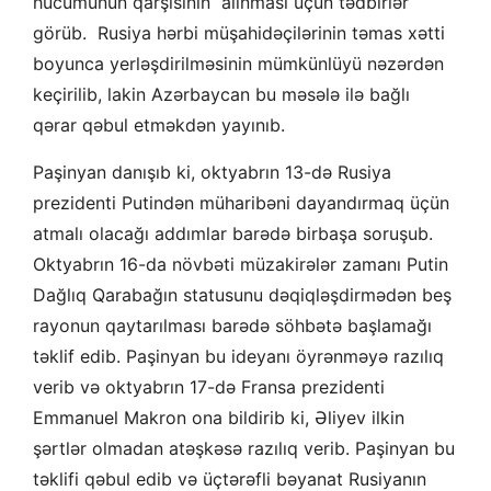
hücumunun qarşısının alınması üçün tədbirlər
görüb. Rusiya hərbi müşahidəçilərinin təmas xətti
boyunca yerləşdirilməsinin mümkünlüyü nəzərdən
keçirilib, lakin Azərbaycan bu məsələ ilə bağlı
qərar qəbul etməkdən yayınıb.
Paşinyan danışıb ki, oktyabrın 13-də Rusiya
prezidenti Putindən müharibəni dayandırmaq üçün
atmalı olacağı addımlar barədə birbaşa soruşub.
Oktyabrın 16-da növbəti müzakirələr zamanı Putin
Dağlıq Qarabağın statusunu dəqiqləşdirmədən beş
rayonun qaytarılması barədə söhbətə başlamağı
təklif edib. Paşinyan bu ideyanı öyrənməyə razılıq
verib və oktyabrın 17-də Fransa prezidenti
Emmanuel Makron ona bildirib ki, Əliyev ilkin
şərtlər olmadan atəşkəsə razılıq verib. Paşinyan bu
təklifi qəbul edib və üçtərəfli bəyanat Rusiyanın