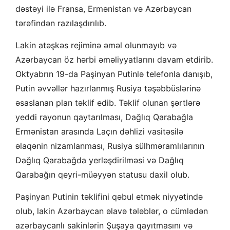
dəstəyi ilə Fransa, Ermənistan və Azərbaycan
tərəfindən razılaşdırılıb.
Lakin atəşkəs rejiminə əməl olunmayıb və
Azərbaycan öz hərbi əməliyyatlarını davam etdirib.
Oktyabrın 19-da Paşinyan Putinlə telefonla danışıb,
Putin əvvəllər hazırlanmış Rusiya təşəbbüslərinə
əsaslanan plan təklif edib. Təklif olunan şərtlərə
yeddi rayonun qaytarılması, Dağlıq Qarabağla
Ermənistan arasında Laçın dəhlizi vasitəsilə
əlaqənin nizamlanması, Rusiya sülhməramlılarının
Dağlıq Qarabağda yerləşdirilməsi və Dağlıq
Qarabağın qeyri-müəyyən statusu daxil olub.
Paşinyan Putinin təklifini qəbul etmək niyyətində
olub, lakin Azərbaycan əlavə tələblər, o cümlədən
azərbaycanlı sakinlərin Şuşaya qayıtmasını və