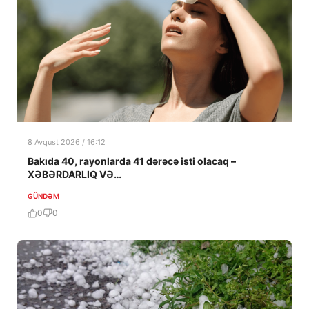
8 Avqust 2026 / 16:12
Bakıda 40, rayonlarda 41 dərəcə isti olacaq –
XƏBƏRDARLIQ VƏ…
GÜNDƏM
0
0