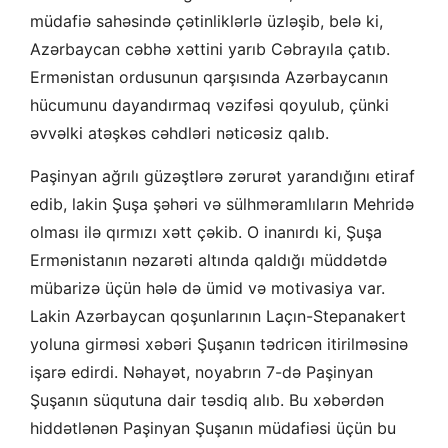
müdafiə sahəsində çətinliklərlə üzləşib, belə ki,
Azərbaycan cəbhə xəttini yarıb Cəbrayıla çatıb.
Ermənistan ordusunun qarşısında Azərbaycanın
hücumunu dayandırmaq vəzifəsi qoyulub, çünki
əvvəlki atəşkəs cəhdləri nəticəsiz qalıb.
Paşinyan ağrılı güzəştlərə zərurət yarandığını etiraf
edib, lakin Şuşa şəhəri və sülhməramlıların Mehridə
olması ilə qırmızı xətt çəkib. O inanırdı ki, Şuşa
Ermənistanın nəzarəti altında qaldığı müddətdə
mübarizə üçün hələ də ümid və motivasiya var.
Lakin Azərbaycan qoşunlarının Laçın-Stepanakert
yoluna girməsi xəbəri Şuşanın tədricən itirilməsinə
işarə edirdi. Nəhayət, noyabrın 7-də Paşinyan
Şuşanın süqutuna dair təsdiq alıb. Bu xəbərdən
hiddətlənən Paşinyan Şuşanın müdafiəsi üçün bu