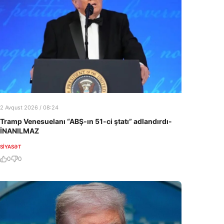
2 Avqust 2026 / 08:24
Tramp Venesuelanı “ABŞ-ın 51-ci ştatı” adlandırdı-
İNANILMAZ
SIYASƏT
0
0