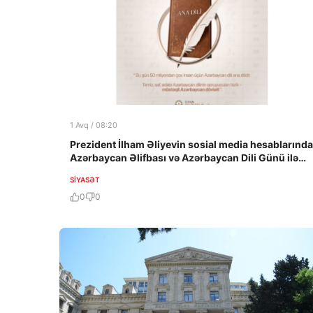
1 Avq / 08:20
Prezident İlham Əliyevin sosial media hesablarında
Azərbaycan Əlifbası və Azərbaycan Dili Günü ilə
bağlı paylaşım edilib
SIYASƏT
0
0