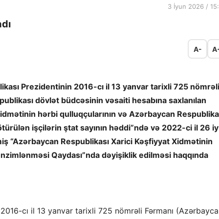
3 İyun 2026 / 15
adı
A-
A
ası Prezidentinin 2016-cı il 13 yanvar tarixli 725 nömrəl
publikası dövlət büdcəsinin vəsaiti hesabına saxlanılan
idmətinin hərbi qulluqçularının və Azərbaycan Respublika
türülən işçilərin ştat sayının həddi”ndə və 2022-ci il 26 iy
lmiş “Azərbaycan Respublikası Xarici Kəşfiyyat Xidmətinin
 tənzimlənməsi Qaydası”nda dəyişiklik edilməsi haqqında
2016-cı il 13 yanvar tarixli 725 nömrəli Fərmanı (Azərbayc