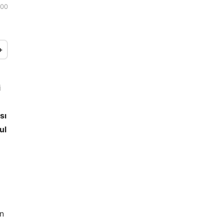
:00
+
i
sı
ul
an