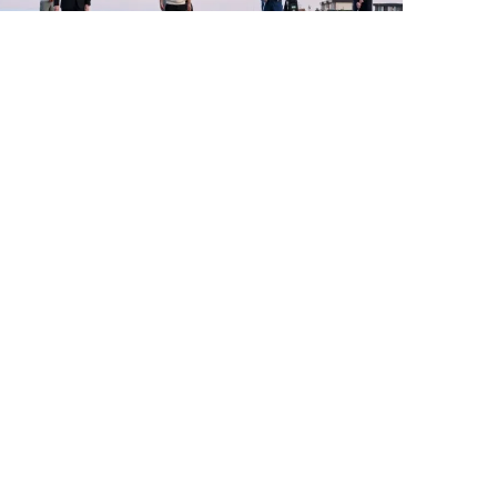
30 İyl / 22:14
İlham Əliyev Çolpon-Atada Qolf Klubun açılışında
iştirak edib
SIYASƏT
0
0