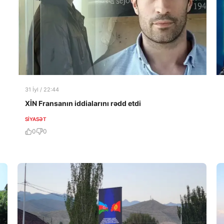
31 İyl / 22:44
XİN Fransanın iddialarını rədd etdi
SIYASƏT
0
0