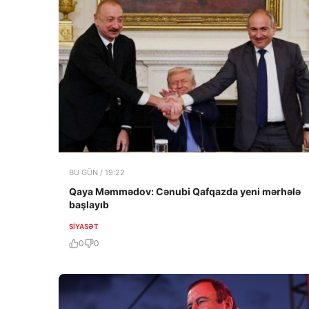
BU GÜN / 19:22
Qaya Məmmədov: Cənubi Qafqazda yeni mərhələ
başlayıb
SIYASƏT
0
0