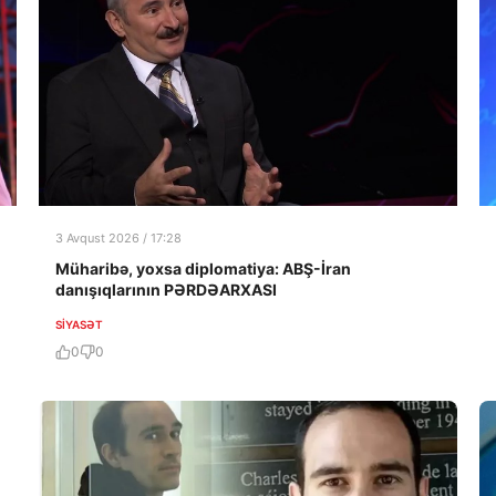
3 Avqust 2026 / 17:28
Müharibə, yoxsa diplomatiya: ABŞ-İran
danışıqlarının PƏRDƏARXASI
SIYASƏT
0
0