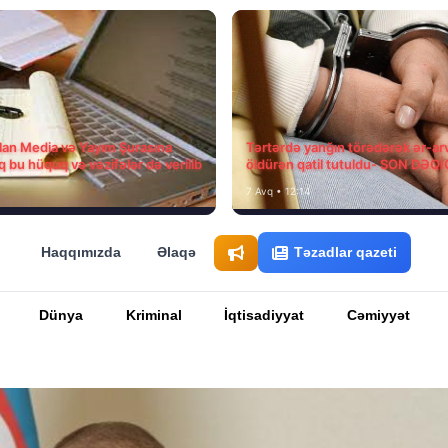
ılan Media və Yayım Şurasına
Tərtərdə yanğın törədərək ər-ar
q bu hüquq və vəzifələr də verilib
öldürən qatil tutuldu- SON DƏQ
7 Avq • 12:14
Haqqımızda
Əlaqə
Təzadlar qazeti
Dünya
Kriminal
İqtisadiyyat
Cəmiyyət