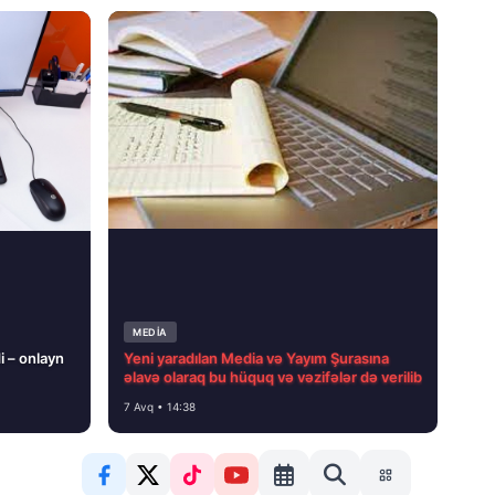
MEDİA
i – onlayn
Yeni yaradılan Media və Yayım Şurasına
əlavə olaraq bu hüquq və vəzifələr də verilib
7 Avq • 14:38