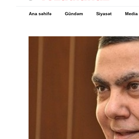
Ana səhifə
Gündəm
Siyasət
Media