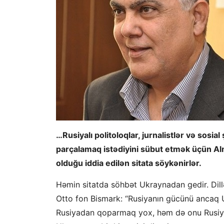
…Rusiyalı politoloqlar, jurnalistlər və sosi
parçalamaq istədiyini sübut etmək üçün A
olduğu iddia edilən sitata söykənirlər.
Həmin sitatda söhbət Ukraynadan gedir. Dill
Otto fon Bismark: “Rusiyanın gücünü ancaq 
Rusiyadan qoparmaq yox, həm də onu Rusiyay