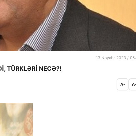
13 Noyabr 2023 / 06
, TÜRKLƏRİ NECƏ?!
A-
A