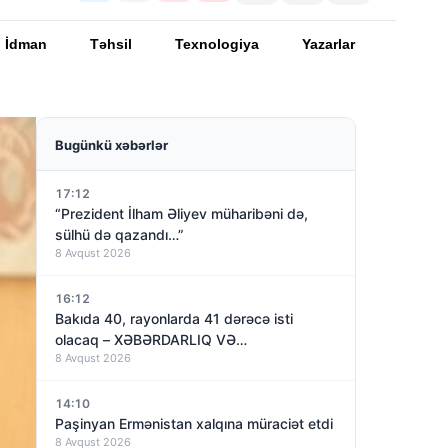
İdman
Təhsil
Texnologiya
Yazarlar
Bugünkü xəbərlər
17:12
“Prezident İlham Əliyev müharibəni də,
sülhü də qazandı…”
8 Avqust 2026
16:12
Bakıda 40, rayonlarda 41 dərəcə isti
olacaq – XƏBƏRDARLIQ VƏ…
8 Avqust 2026
14:10
Paşinyan Ermənistan xalqına müraciət etdi
8 Avqust 2026