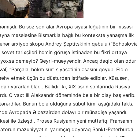
əmişdi. Bu söz sonralar Avropa siyasi lüğətinin bir hissəsi
krayna məsələsinə Bismarkla bağlı bu kontekstə yanaşma ilk
əhər arxiyepiskopu Andrey Şeptitskinin qəbulu (“Bohoslovia
 sovet tarixçiləri həmin görüşə istinadən bu fikri ortaya
yib, yoxsa deməyib? Qeyri-müəyyəndir. Ancaq dəqiq olan odur
əl) “Parçala, hökm sür” siyasətinin əsasını qoyub. Elə o
məhv etmək üçün bu düsturdan istifadə ediblər. Xüsusən,
an yararlanıblar… Bəllidir ki, XIX əsrin sonlarında Rusiya
rdı. O vaxt III Aleksandr dönəmində belə bir olay baş verib. I
rərdilər. Bunun belə olduğuna sübut kimi aşağıdakı fakta
ində Avropada Əlcəzairdən dolayı bir münaqişə yaşandı.
si ilə üzləşdi. Proses Rusiyanın yeni müttəfiqi Fransanın
peratorun məzuniyyətini yarımçıq qoyaraq Sankt-Peterburqa