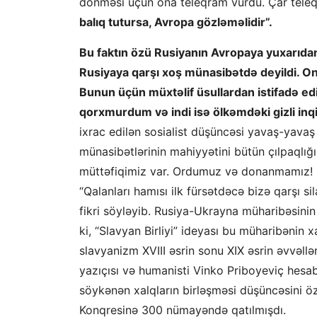
dönməsi üçün ona teleqram vurdu. Çar teleq
balıq tutursa, Avropa gözləməlidir”.
Bu faktın özü Rusiyanın Avropaya yuxarıdan
Rusiyaya qarşı xoş münasibətdə deyildi. On
Bunun üçün müxtəlif üsullardan istifadə edi
qorxmurdum və indi isə ölkəmdəki gizli in
ixrac edilən sosialist düşüncəsi yavaş-yavaş 
münasibətlərinin mahiyyətini bütün çılpaqlığ
müttəfiqimiz var. Ordumuz və donanmamız! Qal
“Qalanları hamısı ilk fürsətdəcə bizə qarşı si
fikri söyləyib. Rusiya-Ukrayna müharibəsinin
ki, “Slavyan Birliyi” ideyası bu müharibənin 
slavyanizm XVIII əsrin sonu XIX əsrin əvvəllər
yazıçısı və humanisti Vinko Priboyeviç hesab 
söykənən xalqların birləşməsi düşüncəsini öz
Konqresinə 300 nümayəndə qatılmışdı.