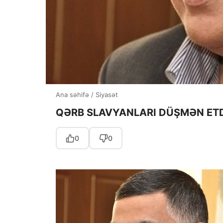
Ana səhifə
/
Siyasət
QƏRB SLAVYANLARI DÜŞMƏN ETDİ
0
0