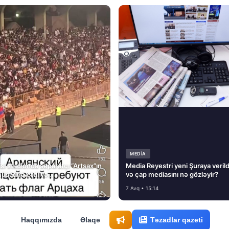
MEDİA
si stadionda separatçı “Artsax”ın
Media Reyestri yeni Şuraya verild
müsadirə etdi və…
və çap mediasını nə gözləyir?
7 Avq • 15:14
Haqqımızda
Əlaqə
Təzadlar qazeti