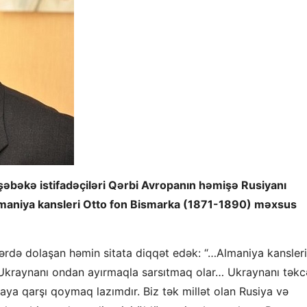
al şəbəkə istifadəçiləri Qərbi Avropanın həmişə Rusiyanı
lmaniya kansleri Otto fon Bismarka (1871-1890) məxsus
ərdə dolaşan həmin sitata diqqət edək: “…Almaniya kansleri
Ukraynanı ondan ayırmaqla sarsıtmaq olar… Ukraynanı təkc
a qarşı qoymaq lazımdır. Biz tək millət olan Rusiya və