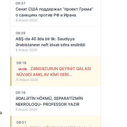
09:37
Сенат США поддержал “проект Грема”
о санкциях против РФ и Ирана
8 Avqust 2026
09:29
ABŞ-da 40 ildə bir ilk: Səudiyyə
Ərəbistanının neft idxalı sıfıra endirildi
8 Avqust 2026
09:18
ZƏNGƏZURUN QEYRƏT QALASI
VACIB
NÜVƏDİ ANKLAV KİMİ GERİ
8 Avqust 2026
QAYTARILMALIDIR!
09:16
ƏDALƏTİN HÖKMÜ, SEPARATİZMİN
NEKROLOQU- PROFESSOR YAZIR
8 Avqust 2026
ə
08:51