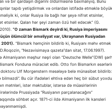
alı və bir qardaşın digərini öldürməsinə baxmalıyıq. Bunu
tqınlar tapıb yetişdirmək və onlardan istifadə etməklə böyü
əliyik ki, onlar Rusiya ilə bağlı hər şeyə nifrət etsinlər,
ət etsinlər. Qalan hər şeyi zaman özü həll edəcək” (G.
 2010).
“O zaman Bismark deyirdi ki, Rusiya imperiyasını
 üçün ölümcül bir əməliyyat var, Ukraynanın Rusiyadan
, 2001).
“Bismark həmçinin bildirib ki, Rusiyanı məhv etmək
.Roqozin, “Nezavisimaya qazeta”dan sitat, 17.06.1997).
ldə Almaniyanın məşhur nəşri olan “Deutsche Welle”(DW) şər
Bismark Fonduna müraciət edib. Otto fon Bismarkın əsərləri
ə doktoru Ulf Morgenstern məsələyə belə münasibət bildirib:
bilməzdi”. Bu cür ifadələri ehtiva edən heç bir sübut yoxdu
ının mətnləri, istər məktublar, istərsə də müasirlərinin
tirələrində Prussiyada “Rusiyanın parçalanacağını”
qqında söhbət açır. 1871-ci ildə Almaniyanın ilk kansleri
 bəyənməmişdi.