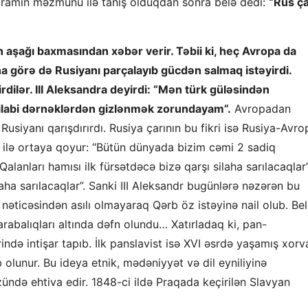
ramın məzmunu ilə tanış olduqdan sonra belə dedi:
“Rus ça
 aşağı baxmasından xəbər verir. Təbii ki, heç Avropa da
a görə də Rusiyanı parçalayıb gücdən salmaq istəyirdi.
rdilər. III Aleksandra deyirdi: “Mən türk güləsindən
qilabi dərnəklərdən gizlənmək zorundayam”.
Avropadan
Rusiyanı qarışdırırdı. Rusiya çarının bu fikri isə Rusiya-Avro
ı ilə ortaya qoyur: “Bütün dünyada bizim cəmi 2 sadiq
anları hamısı ilk fürsətdəcə bizə qarşı silaha sarılacaqlar”
laha sarılacaqlar”. Sanki III Aleksandr bugünlərə nəzərən bu
 nəticəsindən asılı olmayaraq Qərb öz istəyinə nail olub. Be
xarabalıqları altında dəfn olundu… Xatırladaq ki, pan-
ində intişar tapıb. İlk panslavist isə XVI əsrdə yaşamış xorv
olunur. Bu ideya etnik, mədəniyyət və dil eyniliyinə
ündə ehtiva edir. 1848-ci ildə Praqada keçirilən Slavyan