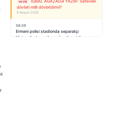
İQBAL AĞAZADƏ YAZIR- Səfəvilər
VACIB
dövləti milli dövlətdirmi?
k
8 Avqust 2026
08:39
Erməni polisi stadionda separatçı
“Artsax”ın bayrağını müsadirə etdi və…
8 Avqust 2026
07:27
Rusiya Kiyevə PUA-larla hücum edib: 3
h
nəfər ölüb, dağıntılar var
8 Avqust 2026
ni
06:23
r
Azərbaycan Rusiya- Gürcüstan
münaqişəsinin sülh yolu ilə həllini dəstəyir
8 Avqust 2026