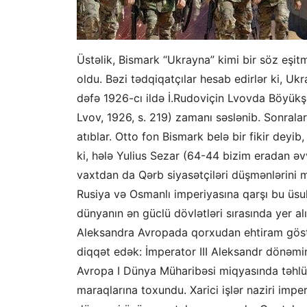
Üstəlik, Bismark “Ukrayna” kimi bir söz eşitm
oldu. Bəzi tədqiqatçılar hesab edirlər ki, U
dəfə 1926-cı ildə İ.Rudoviçin Lvovda Böyükş
Lvov, 1926, s. 219) zamanı səslənib. Sonralar
atıblar. Otto fon Bismark belə bir fikir de
ki, hələ Yulius Sezar (64-44 bizim eradan əvv
vaxtdan da Qərb siyasətçiləri düşmənlərini 
Rusiya və Osmanlı imperiyasına qarşı bu üsuld
dünyanın ən güclü dövlətləri sırasında yer alı
Aleksandra Avropada qorxudan ehtiram göstə
diqqət edək: İmperator III Aleksandr dönəm
Avropa I Dünya Müharibəsi miqyasında təhlükə
maraqlarına toxundu. Xarici işlər naziri im