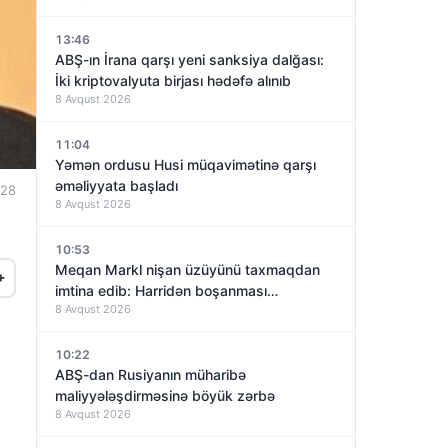
13:46
ABŞ-ın İrana qarşı yeni sanksiya dalğası:
İki kriptovalyuta birjası hədəfə alınıb
8 Avqust 2026
11:04
Yəmən ordusu Husi müqavimətinə qarşı
əməliyyata başladı
:28
8 Avqust 2026
10:53
Meqan Markl nişan üzüyünü taxmaqdan
+
imtina edib: Harridən boşanması
8 Avqust 2026
yaxınlaşırmı?
10:22
ABŞ-dan Rusiyanın müharibə
maliyyələşdirməsinə böyük zərbə
8 Avqust 2026