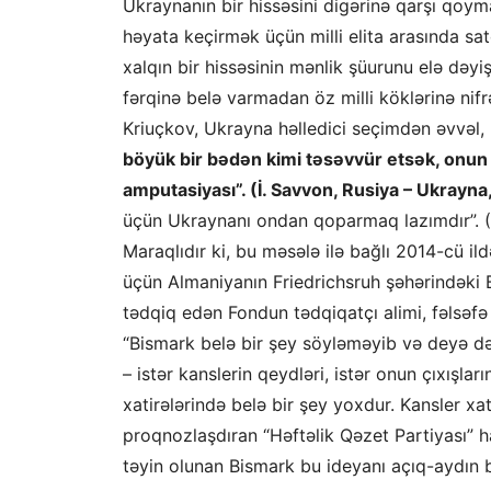
Ukraynanın bir hissəsini digərinə qarşı qoym
həyata keçirmək üçün milli elita arasında sa
xalqın bir hissəsinin mənlik şüurunu elə dəyişm
fərqinə belə varmadan öz milli köklərinə nifr
Kriuçkov, Ukrayna həlledici seçimdən əvvəl,
böyük bir bədən kimi təsəvvür etsək, onun
amputasiyası”. (İ. Savvon, Rusiya – Ukrayna
üçün Ukraynanı ondan qoparmaq lazımdır”. (D
Maraqlıdır ki, bu məsələ ilə bağlı 2014-cü i
üçün Almaniyanın Friedrichsruh şəhərindəki 
tədqiq edən Fondun tədqiqatçı alimi, fəlsəf
“Bismark belə bir şey söyləməyib və deyə də 
– istər kanslerin qeydləri, istər onun çıxışlar
xatirələrində belə bir şey yoxdur. Kansler xa
proqnozlaşdıran “Həftəlik Qəzet Partiyası” ha
təyin olunan Bismark bu ideyanı açıq-aydın