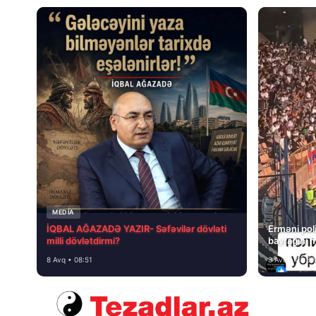
MEDİA
İQBAL AĞAZADƏ YAZIR- Səfəvilər dövləti
Erməni poli
milli dövlətdirmi?
bayrağını 
8 Avq • 08:51
8 Avq • 08:39