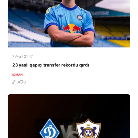
7 Avq / 21:47
23 yaşlı qapıçı transfer rekordu qırdı
İDMAN
0
0