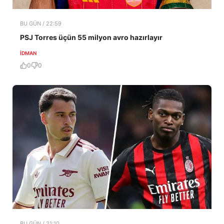
BU GÜN / 22:59
PSJ Torres üçün 55 milyon avro hazırlayır
İDMAN
0
0
BU GÜN / 21:10