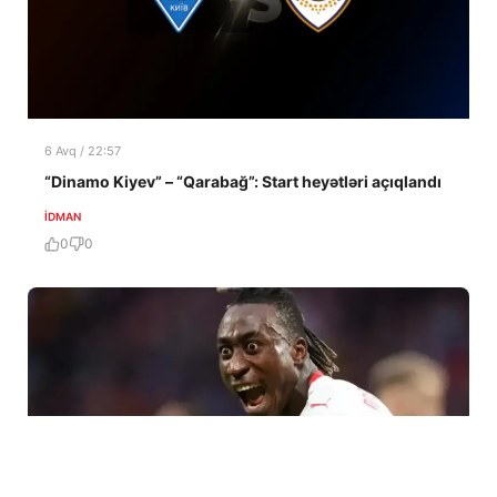
6 Avq / 22:57
“Dinamo Kiyev” – “Qarabağ”: Start heyətləri açıqlandı
İDMAN
0
0