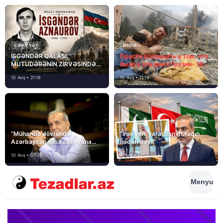
CƏMIYYƏT
MEDİA
İSGƏNDƏR QALASI:
Просто вспомнить о том, что
MUTUDƏRƏNİN ZİRVƏSİNDƏ
было в эти дни в Грузии- 18
YAZILAN QƏHRƏMANLIQ
лет назад, 8 августа 2008
10 Avq • 21:18
10 Avq • 11:19
года…
“Müharibə dövründə
“İran yeni yaradılan ittifaqın
Azərbaycan vasitəsilə İrana
hədəfi deyil”
yardım və dəstək göstərilib”
10 Avq • 07:25
9 Avq • 21:54
Menyu