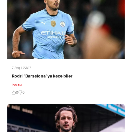
7 Avq / 23:17
Rodri “Barselona”ya keçə bilər
İDMAN
0
0