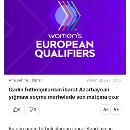
Ana səhifə
/
İdman
9 İyun 2026 / 10:37
Qadın futbolçulardan ibarət Azərbaycan
yığması seçmə mərhələdə son matçına çıxır
0
0
A-
A+
Bu gün qadın futbolçulardan ibarət Azərbaycan