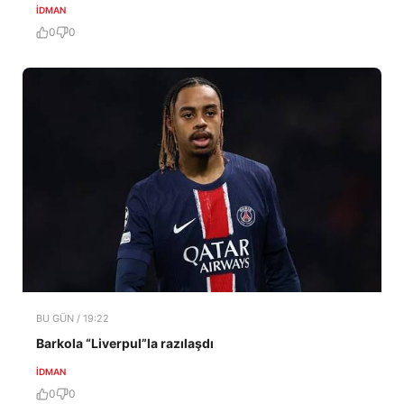
İDMAN
0
0
BU GÜN / 19:22
Barkola “Liverpul”la razılaşdı
İDMAN
0
0