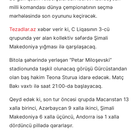
milli komandası dünya çempionatının seçmə
mərhələsində son oyununu keçirəcək.
Tezadlar.az
xəbər verir ki, C Liqasının 3-cü
qrupunda yer alan kollektiv səfərdə Şimali
Makedoniya yığması ilə qarşılaşacaq.
Bitola şəhərində yerləşən “Petar Miloşevski”
stadionunda təşkil olunacaq görüşü Gürcüstandan
olan baş hakim Teona Sturua idarə edəcək. Matç
Bakı vaxtı ilə saat 21:00-da başlayacaq.
Qeyd edək ki, son tur öncəsi qrupda Macarıstan 13
xalla birinci, Azərbaycan 9 xalla ikinci, Şimali
Makedoniya 6 xalla üçüncü, Andorra isə 1 xalla
dördüncü pillədə qərarlaşır.