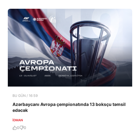
BU GÜN / 16:59
Azərbaycanı Avropa çempionatında 13 boksçu təmsil
edəcək
İDMAN
0
0