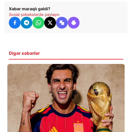
Xəbər maraqlı gəldi?
Sosial şəbəkələrdə paylaşın
Digər xəbərlər