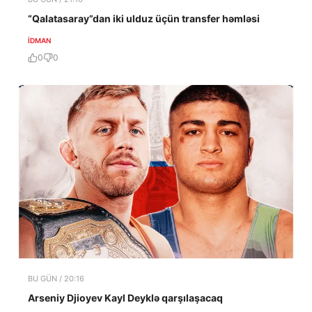
“Qalatasaray”dan iki ulduz üçün transfer həmləsi
İDMAN
0
0
BU GÜN / 20:16
Arseniy Djioyev Kayl Deyklə qarşılaşacaq