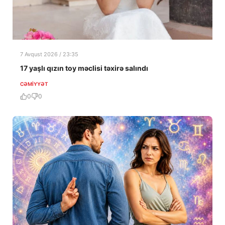
7 Avqust 2026 / 23:35
17 yaşlı qızın toy məclisi təxirə salındı
CƏMIYYƏT
0
0