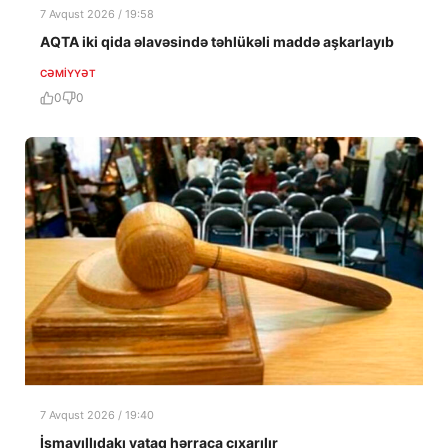
7 Avqust 2026 / 19:58
AQTA iki qida əlavəsində təhlükəli maddə aşkarlayıb
CƏMIYYƏT
0
0
7 Avqust 2026 / 19:40
İsmayıllıdakı yataq hərraca çıxarılır