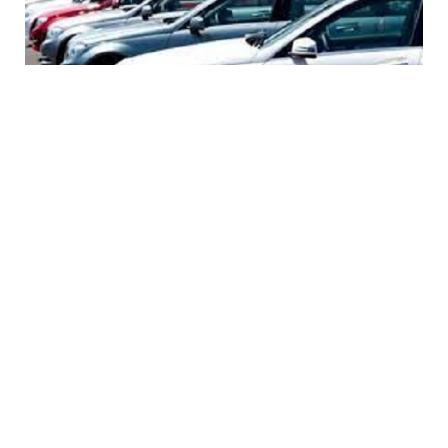
7 Avq / 15:04
Minatəmizləmə Agentliyi 5 avtombilə 500 min
manatdan çox vəsait xərcləyəcək – TENDER
CƏMIYYƏT
0
0