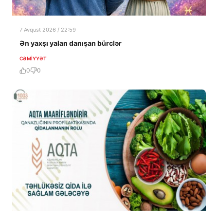
7 Avqust 2026 / 22:59
Ən yaxşı yalan danışan bürclər
CƏMIYYƏT
0
0