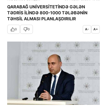
QARABAĞ UNİVERSİTETİNDƏ GƏLƏN
TƏDRİS İLİNDƏ 800-1000 TƏLƏBƏNİN
TƏHSİL ALMASI PLANLAŞDIRILIR
0
0
A-
A+