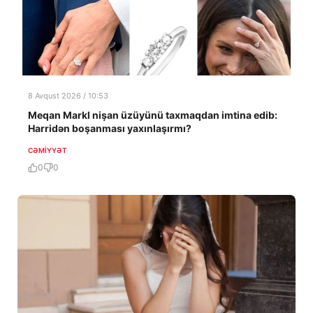
8 Avqust 2026 / 10:53
Meqan Markl nişan üzüyünü taxmaqdan imtina edib:
Harridən boşanması yaxınlaşırmı?
CƏMIYYƏT
0
0