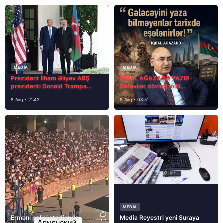
MEDİA
MEDİA
Prezident İlham Əliyev ABŞ
İQBAL AĞAZADƏ YAZIR-
prezidenti Donald Trampa
Səfəvilər dövləti milli
məktubunda yazıb ki…
dövlətdirmi?
8 Avq • 21:43
8 Avq • 08:51
MEDİA
Erməni polisi stadionda
Media Reyestri yeni Şuraya