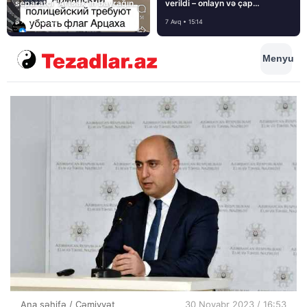
separatçı “Artsax”ın bayrağını
verildi – onlayn və çap
müsadirə etdi və…
mediasını nə gözləyir?
8 Avq • 08:39
7 Avq • 15:14
Menyu
Ana səhifə
/
Cəmiyyət
30 Noyabr 2023 / 16:53