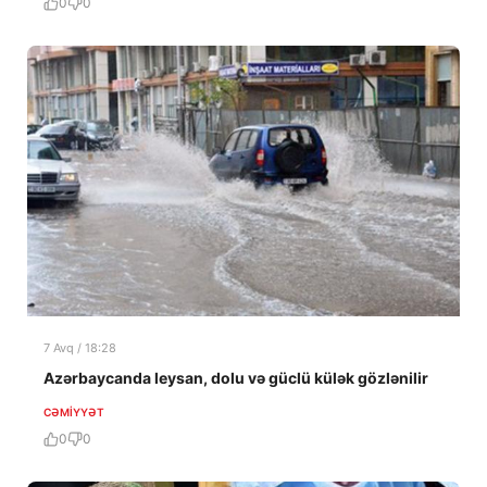
0
0
7 Avq / 18:28
Azərbaycanda leysan, dolu və güclü külək gözlənilir
CƏMIYYƏT
0
0