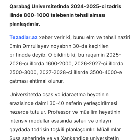
Qarabağ Universitetində 2024-2025-ci tədris
ilində 800-1000 tələbənin təhsil alması
planlaşdırılır.
Tezadlar.az
xəbər verir ki, bunu elm və təhsil naziri
Emin Əmrullayev noyabrın 30-da keçirilən
brifinqdə deyib. O bildirib ki, bu rəqəmin 2025-
2026-cı illərdə 1600-2000, 2026-2027-ci illərdə
2500-3000, 2027-2028-ci illərdə 3500-4000-ə
çatması ehtimal olunur.
Universitetdə əsas və idarəetmə heyətinin
ərazisində daimi 30-40 nəfərin yerləşdirilməsi
nəzərdə tutulur. Professor və müəllim heyətinin
intensiv modullar əsasında səfəri və onlayn
qaydada tədrisin təşkili planlaşdırılır. Müəllimlər
Şuşa şəhərində və ya Xankəndidə universitetin