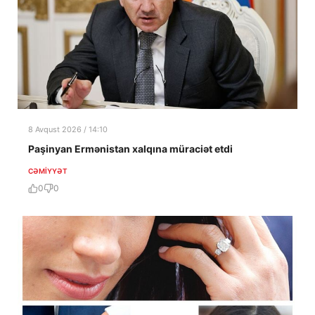
8 Avqust 2026 / 14:10
Paşinyan Ermənistan xalqına müraciət etdi
CƏMIYYƏT
0
0