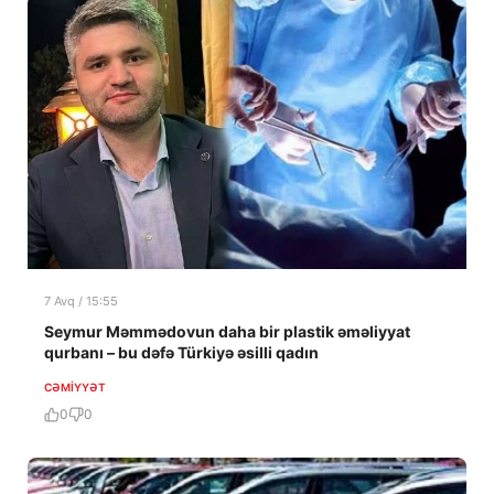
7 Avq / 15:55
Seymur Məmmədovun daha bir plastik əməliyyat
qurbanı – bu dəfə Türkiyə əsilli qadın
CƏMIYYƏT
0
0