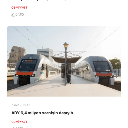
CƏMIYYƏT
0
0
7 Avq / 18:46
ADY 6,4 milyon sərnişin daşıyıb
CƏMIYYƏT