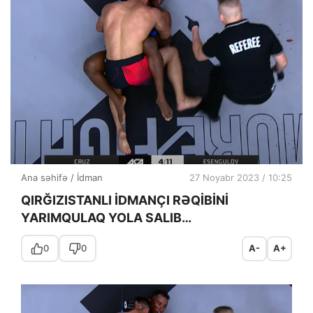
Ana səhifə
/
İdman
27 Noyabr 2023 / 10:25
QIRĞIZISTANLI İDMANÇI RƏQİBİNİ
YARIMQULAQ YOLA SALIB…
0
0
A-
A+