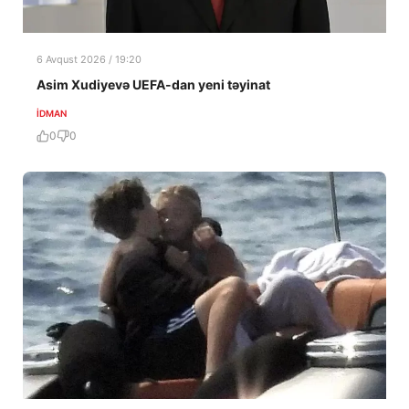
6 Avqust 2026 / 19:20
Asim Xudiyevə UEFA-dan yeni təyinat
İDMAN
0
0