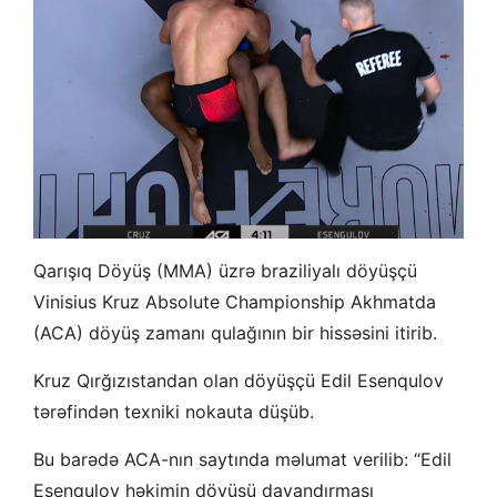
Qarışıq Döyüş (MMA) üzrə braziliyalı döyüşçü
Vinisius Kruz Absolute Championship Akhmatda
(ACA) döyüş zamanı qulağının bir hissəsini itirib.
Kruz Qırğızıstandan olan döyüşçü Edil Esenqulov
tərəfindən texniki nokauta düşüb.
Bu barədə ACA-nın saytında məlumat verilib: “Edil
Esenqulov həkimin döyüşü dayandırması