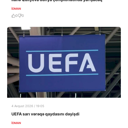
İDMAN
0
0
4 Avqust 2026 / 19:05
UEFA sarı vərəqə qaydasını dəyişdi
İDMAN