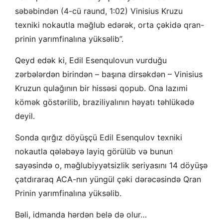
səbəbindən (4-cü raund, 1:02) Vinisius Kruzu
texniki nokautla məğlub edərək, orta çəkidə qran-
prinin yarımfinalına yüksəlib”.
Qeyd edək ki, Edil Esenqulovun vurduğu
zərbələrdən birindən – başına dirsəkdən – Vinisius
Kruzun qulağının bir hissəsi qopub. Ona lazımi
kömək göstərilib, braziliyalının həyatı təhlükədə
deyil.
Sonda qırğız döyüşçü Edil Esenqulov texniki
nokautla qələbəyə layiq görülüb və bunun
sayəsində o, məğlubiyyətsizlik seriyasını 14 döyüşə
çatdıraraq ACA-nın yüngül çəki dərəcəsində Qran
Prinin yarımfinalına yüksəlib.
Bəli, idmanda hərdən belə də olur…