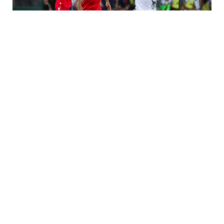
31 İyl / 06:57
“Qarabağ” UEFA Avropa Liqasında mübarizəni
dayandırdı
İDMAN
0
0