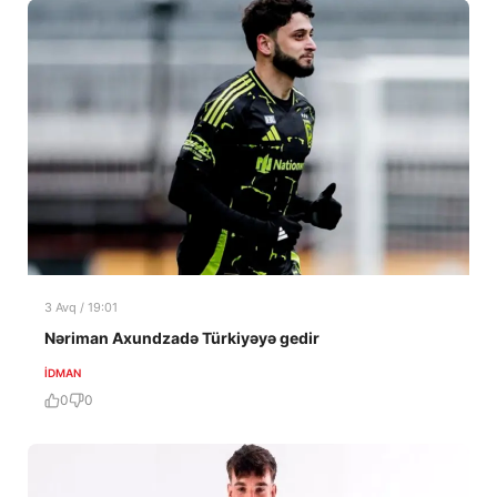
3 Avq / 19:01
Nəriman Axundzadə Türkiyəyə gedir
İDMAN
0
0