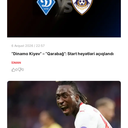
6 Avqust 2026 / 22:57
“Dinamo Kiyev” – “Qarabağ”: Start heyətləri açıqlandı
İDMAN
0
0