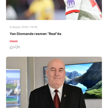
6 Avqust 2026 / 19:56
Yan Diomande rəsmən “Real”da
İDMAN
0
0