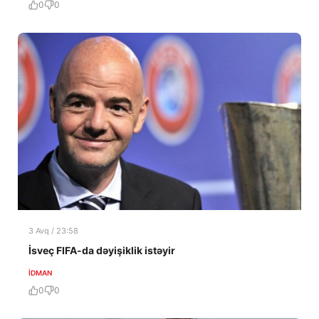
0
0
3 Avq / 23:58
İsveç FIFA-da dəyişiklik istəyir
İDMAN
0
0