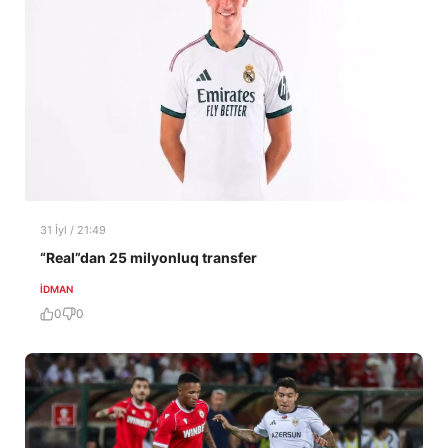
31 İyl / 21:49
“Real”dan 25 milyonluq transfer
İDMAN
0
0