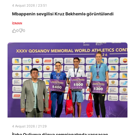
4 Avqust 2026 / 23:51
Mbappenin sevgilisi Kruz Bekhemlə görüntüləndi
İDMAN
0
0
4 Avqust 2026 / 21:29
İlahə Quliyeva dünya çempionatında yarışacaq