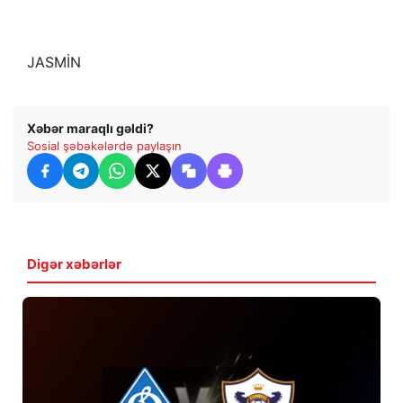
JASMİN
Xəbər maraqlı gəldi?
Sosial şəbəkələrdə paylaşın
Digər xəbərlər