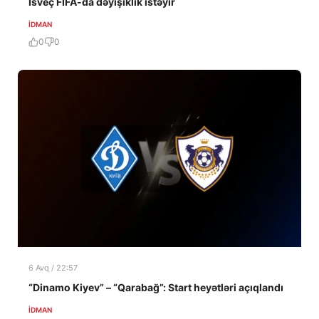
İsveç FIFA-da dəyişiklik istəyir
İDMAN
0
0
6 Avq / 22:57
“Dinamo Kiyev” – “Qarabağ”: Start heyətləri açıqlandı
İDMAN