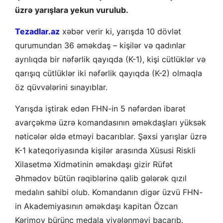
üzrə yarışlara yekun vurulub.
Tezadlar.az
xəbər verir ki, yarışda 10 dövlət
qurumundan 36 əməkdaş – kişilər və qadınlar
ayrılıqda bir nəfərlik qayıqda (K-1), kişi cütlüklər və
qarışıq cütlüklər iki nəfərlik qayıqda (K-2) olmaqla
öz qüvvələrini sınayıblar.
Yarışda iştirak edən FHN-in 5 nəfərdən ibarət
avarçəkmə üzrə komandasının əməkdaşları yüksək
nəticələr əldə etməyi bacarıblar. Şəxsi yarışlar üzrə
K-1 kateqoriyasında kişilər arasında Xüsusi Riskli
Xilasetmə Xidmətinin əməkdaşı gizir Rüfət
Əhmədov bütün rəqiblərinə qalib gələrək qızıl
medalın sahibi olub. Komandanın digər üzvü FHN-
in Akademiyasının əməkdaşı kapitan Özcan
Kərimov bürünc medala yiyələnməyi bacarıb.