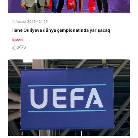
4 Avqust 2026 / 21:29
İlahə Quliyeva dünya çempionatında yarışacaq
İDMAN
0
0