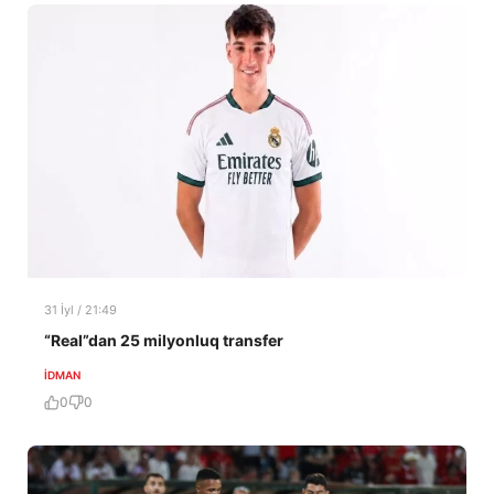
31 İyl / 21:49
“Real”dan 25 milyonluq transfer
İDMAN
0
0