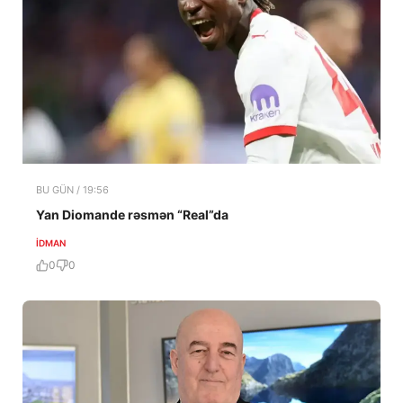
BU GÜN / 19:56
Yan Diomande rəsmən “Real”da
İDMAN
0
0