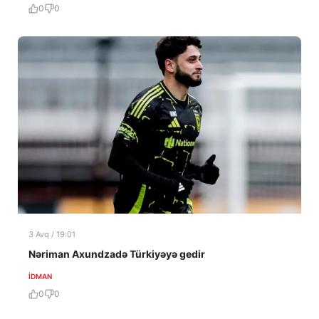
0
0
3 Avq / 19:01
Nəriman Axundzadə Türkiyəyə gedir
İDMAN
0
0