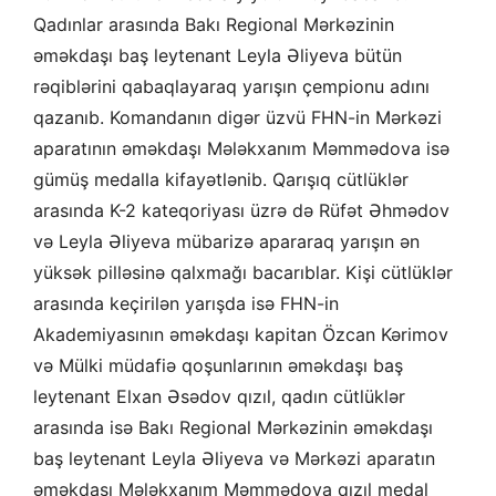
Qadınlar arasında Bakı Regional Mərkəzinin
əməkdaşı baş leytenant Leyla Əliyeva bütün
rəqiblərini qabaqlayaraq yarışın çempionu adını
qazanıb. Komandanın digər üzvü FHN-in Mərkəzi
aparatının əməkdaşı Mələkxanım Məmmədova isə
gümüş medalla kifayətlənib. Qarışıq cütlüklər
arasında K-2 kateqoriyası üzrə də Rüfət Əhmədov
və Leyla Əliyeva mübarizə apararaq yarışın ən
yüksək pilləsinə qalxmağı bacarıblar. Kişi cütlüklər
arasında keçirilən yarışda isə FHN-in
Akademiyasının əməkdaşı kapitan Özcan Kərimov
və Mülki müdafiə qoşunlarının əməkdaşı baş
leytenant Elxan Əsədov qızıl, qadın cütlüklər
arasında isə Bakı Regional Mərkəzinin əməkdaşı
baş leytenant Leyla Əliyeva və Mərkəzi aparatın
əməkdaşı Mələkxanım Məmmədova qızıl medal