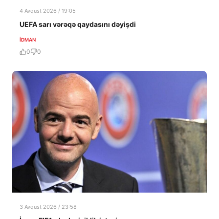
4 Avqust 2026 / 19:05
UEFA sarı vərəqə qaydasını dəyişdi
İDMAN
0
0
3 Avqust 2026 / 23:58