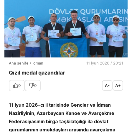
Ana səhifə
/
İdman
11 İyun 2026 / 20:21
Qızıl medal qazandılar
0
0
A-
A+
11 iyun 2026-cı il tarixində Gənclər və İdman
Nazirliyinin, Azərbaycan Kanoe və Avarçəkmə
Federasiyasının birgə təşkilatçılığı ilə dövlət
qurumlarının əməkdaşları arasında avarçəkmə