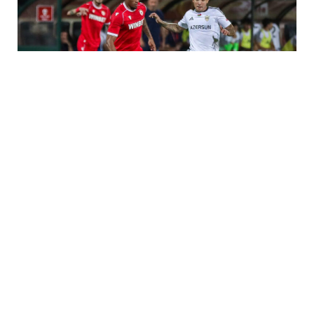
31 İyl / 06:57
“Qarabağ” UEFA Avropa Liqasında mübarizəni
dayandırdı
İDMAN
0
0