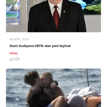
BU GÜN / 19:20
Asim Xudiyevə UEFA-dan yeni təyinat
İDMAN
0
0