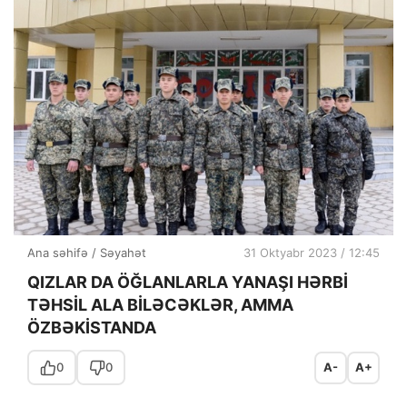
Ana səhifə
/
Səyahət
31 Oktyabr 2023 / 12:45
QIZLAR DA ÖĞLANLARLA YANAŞI HƏRBİ
TƏHSİL ALA BİLƏCƏKLƏR, AMMA
ÖZBƏKİSTANDA
0
0
A-
A+