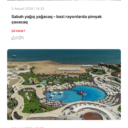
5 Avqust 2026 / 14:35
Sabah yağış yağacaq – bəzi rayonlarda şimşək
çaxacaq
SƏYAHƏT
0
0