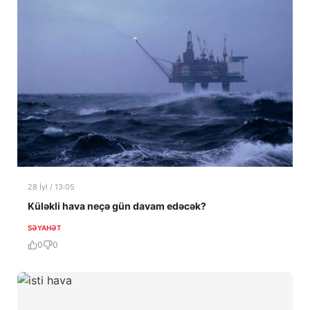
28 İyl / 13:05
Küləkli hava neçə gün davam edəcək?
SƏYAHƏT
0
0