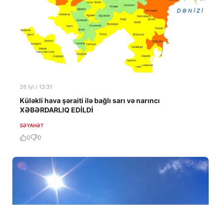
26 İyl / 13:31
Küləkli hava şəraiti ilə bağlı sarı və narıncı
XƏBƏRDARLIQ EDİLDİ
SƏYAHƏT
0
0