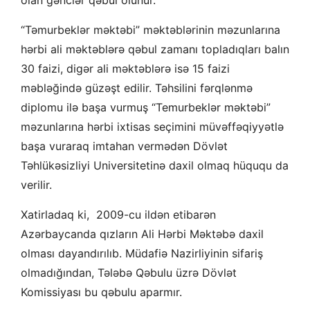
“Təmurbeklər məktəbi” məktəblərinin məzunlarına
hərbi ali məktəblərə qəbul zamanı topladıqları balın
30 faizi, digər ali məktəblərə isə 15 faizi
məbləğində güzəşt edilir. Təhsilini fərqlənmə
diplomu ilə başa vurmuş “Temurbeklər məktəbi”
məzunlarına hərbi ixtisas seçimini müvəffəqiyyətlə
başa vuraraq imtahan vermədən Dövlət
Təhlükəsizliyi Universitetinə daxil olmaq hüququ da
verilir.
Xatirladaq ki, 2009-cu ildən etibarən
Azərbaycanda qızların Ali Hərbi Məktəbə daxil
olması dayandırılıb. Müdafiə Nazirliyinin sifariş
olmadığından, Tələbə Qəbulu üzrə Dövlət
Komissiyası bu qəbulu aparmır.