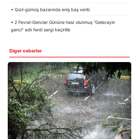
• Qızıl-gümüş bazarında eniş baş verib
• 2 Fevral-Gənclər Gününə həsr olunmuş “Gələcəyin
gənci” adlı fərdi sərgi keçirilib
Digər xəbərlər