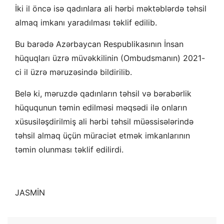
İki il öncə isə qadınlara ali hərbi məktəblərdə təhsil
almaq imkanı yaradılması təklif edilib.
Bu barədə Azərbaycan Respublikasının İnsan
hüquqları üzrə müvəkkilinin (Ombudsmanın) 2021-
ci il üzrə məruzəsində bildirilib.
Belə ki, məruzdə qadınların təhsil və bərabərlik
hüququnun təmin edilməsi məqsədi ilə onların
xüsusiləşdirilmiş ali hərbi təhsil müəssisələrində
təhsil almaq üçün müraciət etmək imkanlarının
təmin olunması təklif edilirdi.
JASMİN