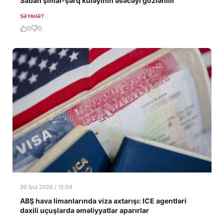
Sabah şimal-şərq küləyinin əsəcəyi gözlənilir
SƏYAHƏT
0
0
30 İyul 2026 / 15:59
ABŞ hava limanlarında viza axtarışı: ICE agentləri
daxili uçuşlarda əməliyyatlar aparırlar