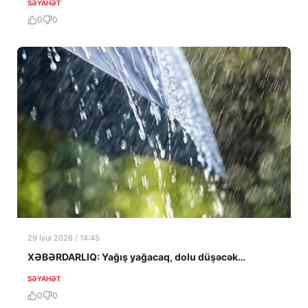
SƏYAHƏT
0
0
29 İyul 2026 / 14:45
XƏBƏRDARLIQ: Yağış yağacaq, dolu düşəcək…
SƏYAHƏT
0
0