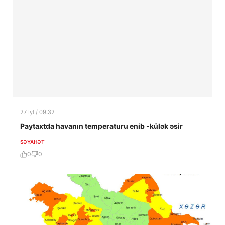
27 İyl / 09:32
Paytaxtda havanın temperaturu enib -külək əsir
SƏYAHƏT
0
0