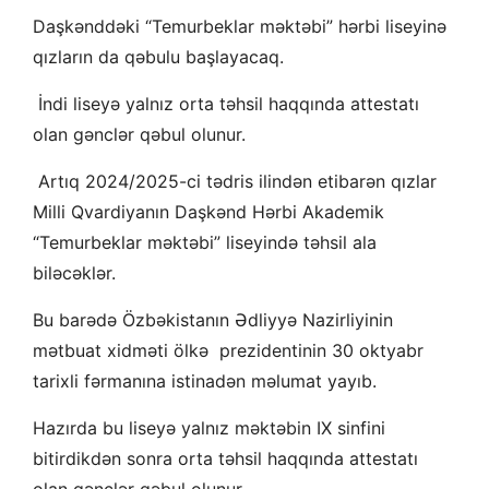
Daşkənddəki “Temurbeklar məktəbi” hərbi liseyinə
qızların da qəbulu başlayacaq.
İndi liseyə yalnız orta təhsil haqqında attestatı
olan gənclər qəbul olunur.
Artıq 2024/2025-ci tədris ilindən etibarən qızlar
Milli Qvardiyanın Daşkənd Hərbi Akademik
“Temurbeklar məktəbi” liseyində təhsil ala
biləcəklər.
Bu barədə Özbəkistanın Ədliyyə Nazirliyinin
mətbuat xidməti ölkə prezidentinin 30 oktyabr
tarixli fərmanına istinadən məlumat yayıb.
Hazırda bu liseyə yalnız məktəbin IX sinfini
bitirdikdən sonra orta təhsil haqqında attestatı
olan gənclər qəbul olunur.