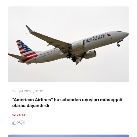
29 İyul 2026 / 11:12
“American Airlines” bu səbəbdən uçuşları müvəqqəti
olaraq dayandırdı
SƏYAHƏT
0
0