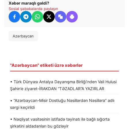
Xəbər maraqlı gəldi?
Sosial şəbəkələrdə paylaşın
Azərbaycan
"Azərbaycan" etiketi üzrə xəbərlər
• Türk Dünyası Antalya Dayanışma Birliği’nden Vali Hulusi
Şahin’e ziyaret-İRAKDAN “TƏZADLAR”A YAZIRLAR
• “Azərbaycan-Misir Dostluğu Nəsillərdən Nəsillərə” adlı
sərgi keçirildi
• Nəqliyat vasitəsinin istifadə təyinatı ilə bağlı sığorta
şirkətini aldadanları bu gözləyir