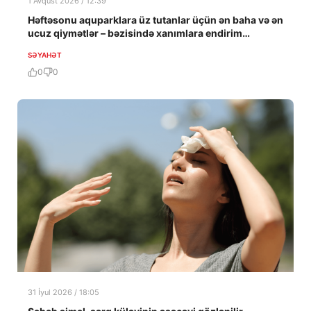
1 Avqust 2026 / 12:39
Həftəsonu aquparklara üz tutanlar üçün ən baha və ən
ucuz qiymətlər – bəzisində xanımlara endirim…
SƏYAHƏT
0
0
31 İyul 2026 / 18:05