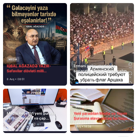
MEDİA
İQBAL AĞAZADƏ YAZIR-
Erməni polisi stadionda
Səfəvilər dövləti milli
separatçı “Artsax”ın bayrağını
dövlətdirmi?
müsadirə etdi və…
8 Avq • 08:51
8 Avq • 08:39
MEDİA
MEDİA
Media Reyestri yeni Şuraya
Yeni yaradılan Media və Yayım
verildi – onlayn və çap
Şurasına əlavə olaraq bu hüquq
mediasını nə gözləyir?
və vəzifələr də verilib
7 Avq • 15:14
7 Avq • 14:38