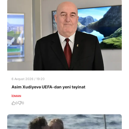
6 Avqust 2026 / 19:20
Asim Xudiyevə UEFA-dan yeni təyinat
İDMAN
0
0