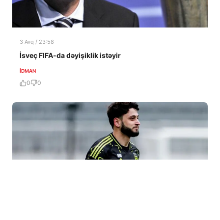
3 Avq / 23:58
İsveç FIFA-da dəyişiklik istəyir
İDMAN
0
0