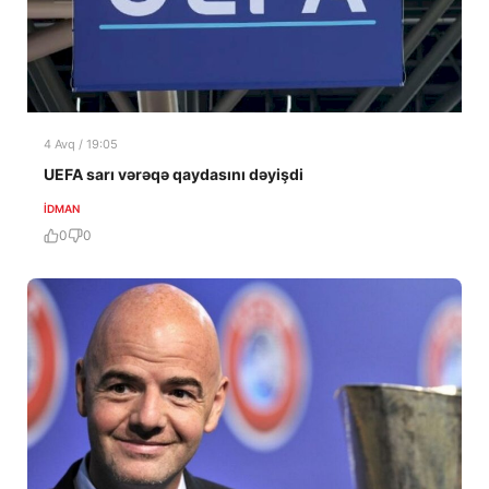
4 Avq / 19:05
UEFA sarı vərəqə qaydasını dəyişdi
İDMAN
0
0