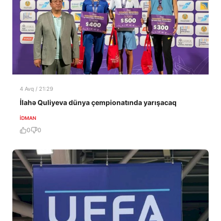
4 Avq / 21:29
İlahə Quliyeva dünya çempionatında yarışacaq
İDMAN
0
0