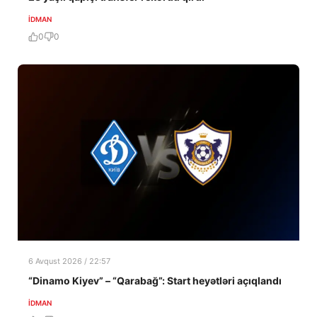
İDMAN
0
0
6 Avqust 2026 / 22:57
“Dinamo Kiyev” – “Qarabağ”: Start heyətləri açıqlandı
İDMAN