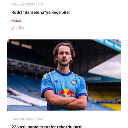
7 Avqust 2026 / 23:17
Rodri “Barselona”ya keçə bilər
İDMAN
0
0
7 Avqust 2026 / 21:47
23 yaşlı qapıçı transfer rekordu qırdı