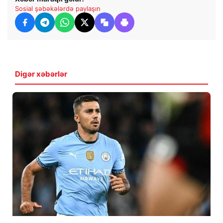
Sosial şəbəkələrdə paylaşın
Digər xəbərlər