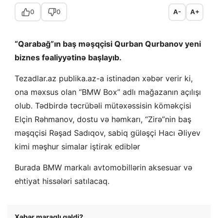
0
0
A-
A+
“Qarabağ”ın baş məşqçisi Qurban Qurbanov yeni
biznes fəaliyyətinə başlayıb.
Tezadlar.az publika.az-a istinadən xəbər verir ki,
ona məxsus olan “BMW Box” adlı mağazanın açılışı
olub. Tədbirdə təcrübəli mütəxəssisin köməkçisi
Elçin Rəhmanov, dostu və həmkarı, “Zirə”nin baş
məşqçisi Rəşad Sadıqov, sabiq güləşçi Hacı Əliyev
kimi məşhur simalar iştirak ediblər
Burada BMW markalı avtomobillərin aksesuar və
ehtiyat hissələri satılacaq.
Xəbər maraqlı gəldi?