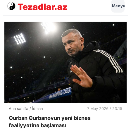
Menyu
Ana səhifə
/
İdman
7 May 2026 / 23:15
Qurban Qurbanovun yeni biznes
fəaliyyətinə başlaması