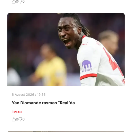
0
0
6 Avqust 2026 / 19:56
Yan Diomande rəsmən “Real”da
İDMAN
0
0