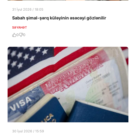
31 İyul 2026 / 18:05
Sabah şimal-şərq küləyinin əsəcəyi gözlənilir
SƏYAHƏT
0
0
30 İyul 2026 / 15:59