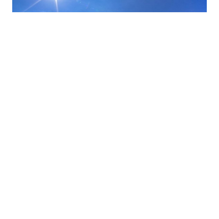
26 İyl / 12:57
Sabaha gözlənilən hava proqnozu
SƏYAHƏT
0
0