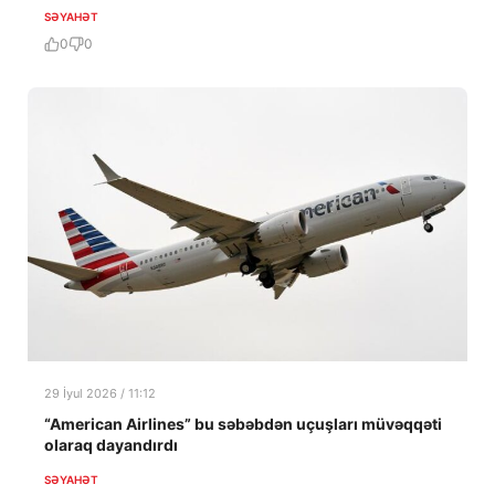
SƏYAHƏT
0
0
29 İyul 2026 / 11:12
“American Airlines” bu səbəbdən uçuşları müvəqqəti
olaraq dayandırdı
SƏYAHƏT