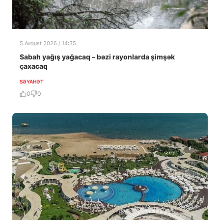
5 Avqust 2026 / 14:35
Sabah yağış yağacaq – bəzi rayonlarda şimşək
çaxacaq
SƏYAHƏT
0
0