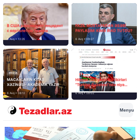
В США расследуют инцидент
FAZİL MUSTAFADAN ƏSƏBİ
с вертолетом Трампа
PAYLAŞIM: KİMƏ İRAD TUTDU?
6 Avq • 13:26
6 Avq • 09:27
MEDİA
MACARLARIN KİTAB
Hikmət Hacıyevin bu fikirləri
XƏZİNƏSİ- AKADEMİK YAZIR
“Türkiye Gazetesi”ndə niyə
təhrif edilib?
6 Avq • 08:12
6 Avq • 08:02
Menyu