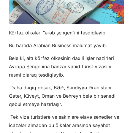
Körfəz ölkələri “ərəb şengen”ini təsdiqləyib.
Bu barədə Arabian Business məlumat yayıb.
Belə ki, altı körfəz ölkəsinin daxili işlər nazirləri
Avropa Şengeninə bənzər vahid turist vizasını
rəsmi olaraq təsdiqləyib.
Daha dəqiq desək, BƏƏ, Səudiyyə Ərəbistanı,
Qətər, Küveyt, Oman və Bəhreyn belə bir sənədi
qəbul etməyə hazırlaşır.
Tək viza turistlərə və sakinlərə əlavə sənədlər və
icazələr almadan bu ölkələr arasında səyahət