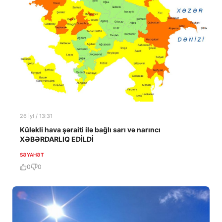
26 İyl / 13:31
Küləkli hava şəraiti ilə bağlı sarı və narıncı
XƏBƏRDARLIQ EDİLDİ
SƏYAHƏT
0
0