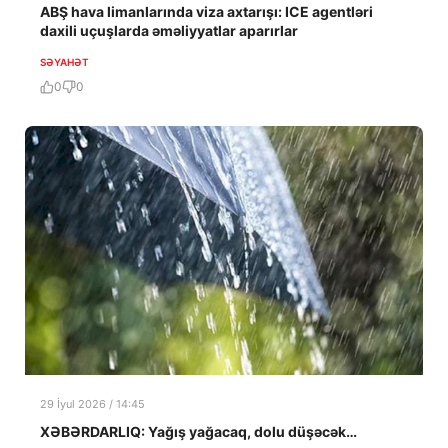
ABŞ hava limanlarında viza axtarışı: ICE agentləri
daxili uçuşlarda əməliyyatlar aparırlar
SƏYAHƏT
0
0
29 İyul 2026 / 14:45
XƏBƏRDARLIQ: Yağış yağacaq, dolu düşəcək…