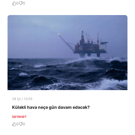
0
0
28 İyl / 13:05
Küləkli hava neçə gün davam edəcək?
SƏYAHƏT
0
0