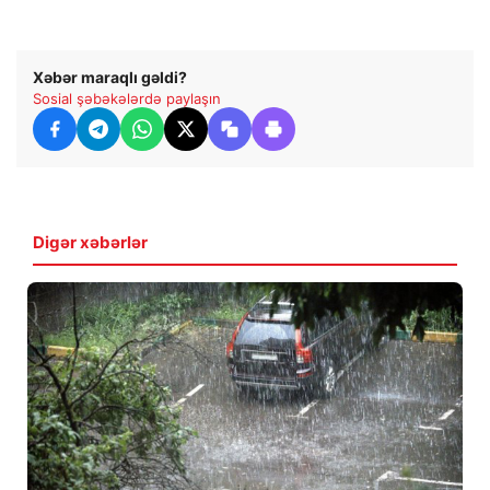
Xəbər maraqlı gəldi?
Sosial şəbəkələrdə paylaşın
Digər xəbərlər