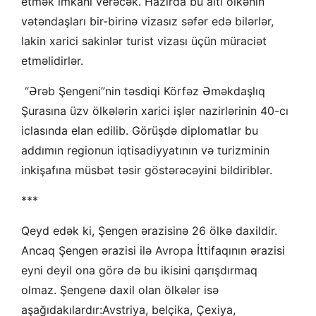
etmək imkanı verəcək. Hazırda bu altı ölkənin
vətəndaşları bir-birinə vizasız səfər edə bilərlər,
lakin xarici sakinlər turist vizası üçün müraciət
etməlidirlər.
“Ərəb Şengeni”nin təsdiqi Körfəz Əməkdaşlıq
Şurasına üzv ölkələrin xarici işlər nazirlərinin 40-cı
iclasında elan edilib. Görüşdə diplomatlar bu
addımın regionun iqtisadiyyatının və turizminin
inkişafına müsbət təsir göstərəcəyini bildiriblər.
***
Qeyd edək ki, Şengen ərazisinə 26 ölkə daxildir.
Ancaq Şengen ərazisi ilə Avropa İttifaqının ərazisi
eyni deyil ona görə də bu ikisini qarışdırmaq
olmaz. Şengenə daxil olan ölkələr isə
aşağıdakılardır:Avstriya, belçika, Çexiya,