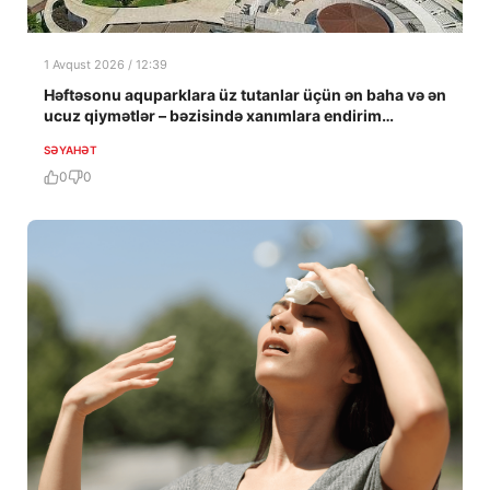
1 Avqust 2026 / 12:39
Həftəsonu aquparklara üz tutanlar üçün ən baha və ən
ucuz qiymətlər – bəzisində xanımlara endirim…
SƏYAHƏT
0
0