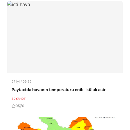
27 İyl / 09:32
Paytaxtda havanın temperaturu enib -külək əsir
SƏYAHƏT
0
0