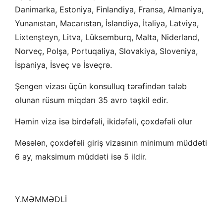
Danimarka, Estoniya, Finlandiya, Fransa, Almaniya,
Yunanıstan, Macarıstan, İslandiya, İtaliya, Latviya,
Lixtenşteyn, Litva, Lüksemburq, Malta, Niderland,
Norveç, Polşa, Portuqaliya, Slovakiya, Sloveniya,
İspaniya, İsveç və İsveçrə.
Şengen vizası üçün konsulluq tərəfindən tələb
olunan rüsum miqdarı 35 avro təşkil edir.
Həmin viza isə b
irdəfəli, ikidəfəli, çoxdəfəli olur
Məsələn, çoxdəfəli giriş vizasının minimum müddəti
6 ay, maksimum müddəti isə 5 ildir.
Y.MƏMMƏDLİ