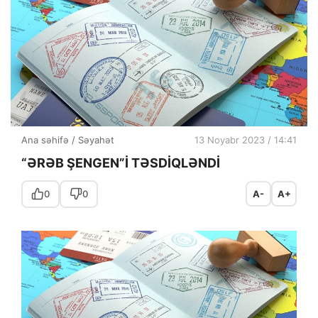
Ana səhifə
/
Səyahət
13 Noyabr 2023 / 14:41
“ƏRƏB ŞENGEN”İ TƏSDİQLƏNDİ
0
0
A-
A+