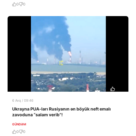
0
0
6 Avq / 09:46
Ukrayna PUA-ları Rusiyanın ən böyük neft emalı
zavoduna “salam verib”!
GÜNDƏM
0
0