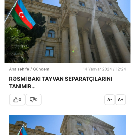
Ana səhifə
/
Gündəm
14 Yanvar 2024 / 12:24
RƏSMİ BAKI TAYVAN SEPARATÇILARINI
TANIMIR…
0
0
A-
A+