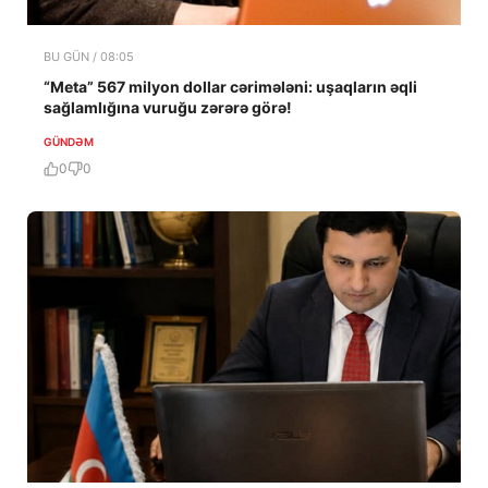
BU GÜN / 08:05
“Meta” 567 milyon dollar cərimələni: uşaqların əqli
sağlamlığına vuruğu zərərə görə!
GÜNDƏM
0
0