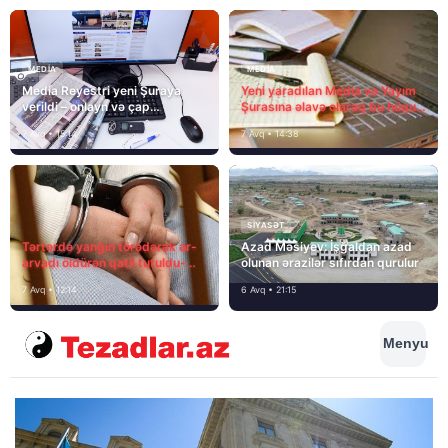
MEDİA
MEDİA
Media Reyestri yeni Şuraya
Yeni yaradılan Media və Yayım
verildi – onlayn və çap
Şurasına əlavə olaraq bu hüquq
mediasını nə gözləyir?
və vəzifələr də verilib
7 Avq • 15:14
7 Avq • 14:38
SIYASƏT
Tərtərdə yanğın törədərək ər-
Azad Məsiyev: İşğaldan azad
arvadı öldürən qatil tutuldu-
olunan ərazilər sıfırdan qurulur
SON DƏQİQƏ
7 Avq • 12:14
6 Avq • 21:15
Menyu