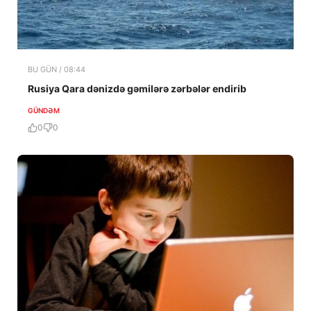
BU GÜN / 08:44
Rusiya Qara dənizdə gəmilərə zərbələr endirib
GÜNDƏM
0
0