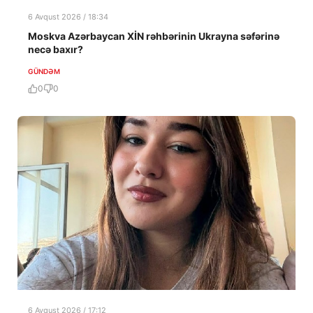
6 Avqust 2026 / 18:34
Moskva Azərbaycan XİN rəhbərinin Ukrayna səfərinə
necə baxır?
GÜNDƏM
0
0
6 Avqust 2026 / 17:12