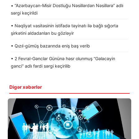
• “Azərbaycan-Misir Dostluğu Nəsillərdən Nəsillərə” adlı
sərgi keçirildi
• Nəqliyat vasitəsinin istifadə təyinatı ilə bağlı sığorta
şirkətini aldadanları bu gözləyir
• Qızıl-gümüş bazarında eniş baş verib
• 2 Fevral-Gənclər Gününə həsr olunmuş “Gələcəyin
gənci” adlı fərdi sərgi keçirilib
Digər xəbərlər