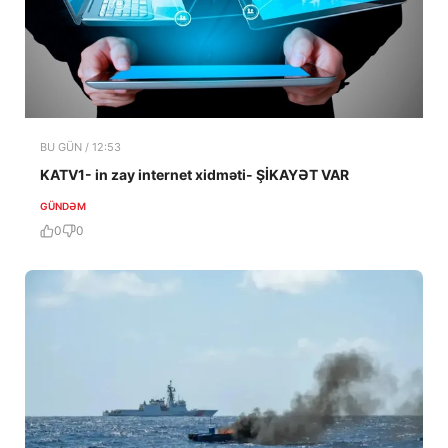
BU GÜN / 12:53
KATV1- in zay internet xidməti- ŞİKAYƏT VAR
GÜNDƏM
0
0