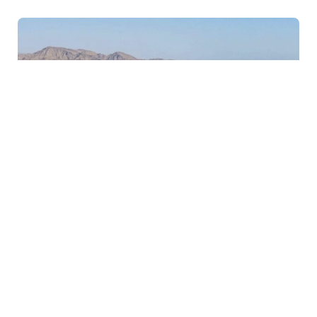
6 Avq / 07:03
Yük əmilərinin Hörmüz boğazından keçməsi təmin
olunub
GÜNDƏM
0
0