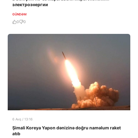
электроэнергии
GÜNDƏM
0
0
6 Avq / 13:16
Şimali Koreya Yapon dənizinə doğru naməlum raket
atıb