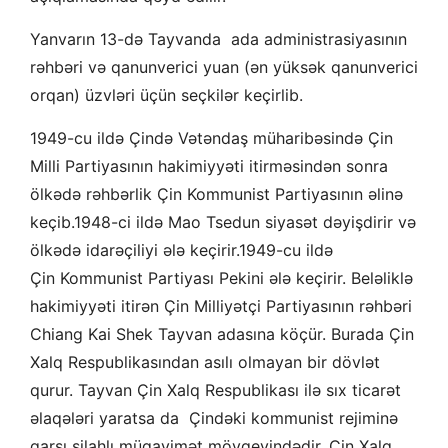
Yanvarın 13-də Tayvanda ada administrasiyasının
rəhbəri və qanunverici yuan (ən yüksək qanunverici
orqan) üzvləri üçün seçkilər keçirlib.
1949-cu ildə Çində Vətəndaş müharibəsində Çin
Milli Partiyasının hakimiyyəti itirməsindən sonra
ölkədə rəhbərlik Çin Kommunist Partiyasının əlinə
keçib.1948-ci ildə Mao Tsedun siyasət dəyişdirir və
ölkədə idarəçiliyi ələ keçirir.1949-cu ildə
Çin Kommunist Partiyası Pekini ələ keçirir. Beləliklə
hakimiyyəti itirən Çin Milliyətçi Partiyasının rəhbəri
Chiang Kai Shek Tayvan adasına köçür. Burada Çin
Xalq Respublikasından asılı olmayan bir dövlət
qurur. Tayvan Çin Xalq Respublikası ilə sıx ticarət
əlaqələri yaratsa da Çindəki kommunist rejiminə
qarşı silahlı müqavimət mövqeyindədir. Çin Xalq