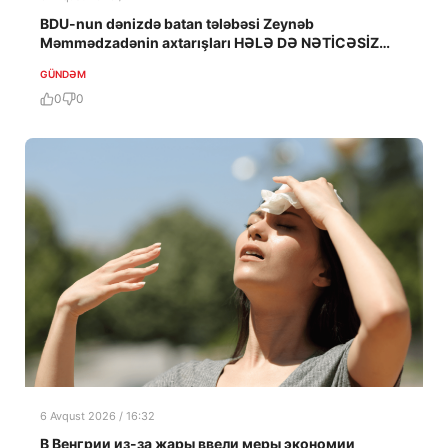
BDU-nun dənizdə batan tələbəsi Zeynəb
Məmmədzadənin axtarışları HƏLƏ DƏ NƏTİCƏSİZ
QALIB!
GÜNDƏM
0
0
6 Avqust 2026 / 16:32
В Венгрии из-за жары ввели меры экономии