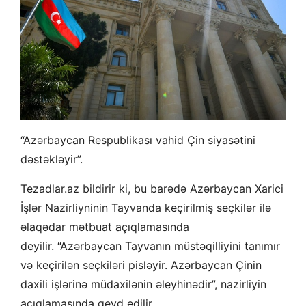
“Azərbaycan Respublikası vahid Çin siyasətini
dəstəkləyir”.
Tezadlar.az bildirir ki, bu barədə Azərbaycan Xarici
İşlər Nazirliyninin Tayvanda keçirilmiş seçkilər ilə
əlaqədar mətbuat açıqlamasında
deyilir. “Azərbaycan Tayvanın müstəqilliyini tanımır
və keçirilən seçkiləri pisləyir. Azərbaycan Çinin
daxili işlərinə müdaxilənin əleyhinədir”, nazirliyin
açıqlamasında qeyd edilir.