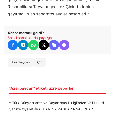
Respublikası Tayvanı gec-tez Çinin tərkibinə
qayıtmalı olan separatçı əyalət hesab edir.
Xəbər maraqlı gəldi?
Sosial şəbəkələrdə paylaşın
Azərbaycan
Çin
"Azərbaycan" etiketi üzrə xəbərlər
• Türk Dünyası Antalya Dayanışma Birliği’nden Vali Hulusi
Şahin’e ziyaret-İRAKDAN “TƏZADLAR”A YAZIRLAR