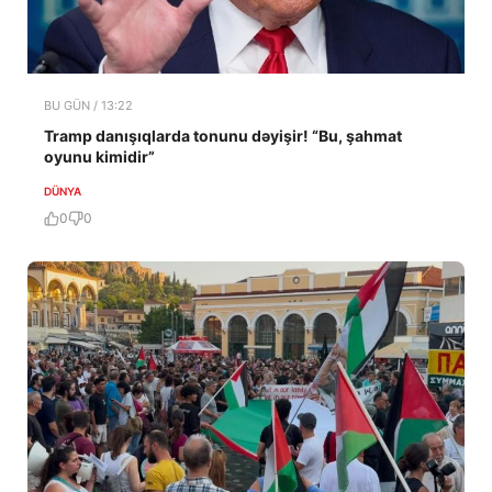
BU GÜN / 13:22
Tramp danışıqlarda tonunu dəyişir! “Bu, şahmat
oyunu kimidir”
DÜNYA
0
0