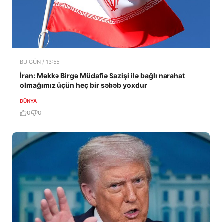
BU GÜN / 13:55
İran: Məkkə Birgə Müdafiə Sazişi ilə bağlı narahat
olmağımız üçün heç bir səbəb yoxdur
DÜNYA
0
0