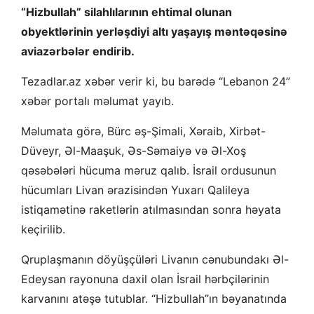
“Hizbullah” silahlılarının ehtimal olunan
obyektlərinin yerləşdiyi altı yaşayış məntəqəsinə
aviazərbələr endirib.
Tezadlar.az xəbər verir ki, bu barədə “Lebanon 24”
xəbər portalı məlumat yayıb.
Məlumata görə, Bürc əş-Şimali, Xəraib, Xirbət-
Düveyr, Əl-Maaşuk, Əs-Səmaiyə və Əl-Xoş
qəsəbələri hücuma məruz qalıb. İsrail ordusunun
hücumları Livan ərazisindən Yuxarı Qalileya
istiqamətinə raketlərin atılmasından sonra həyata
keçirilib.
Qruplaşmanın döyüşçüləri Livanın cənubundakı Əl-
Edeysan rayonuna daxil olan İsrail hərbçilərinin
karvanını atəşə tutublar. “Hizbullah”ın bəyanatında