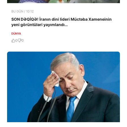
BU GÜN / 10:12
SON DƏQİQƏ! İranın dini lideri Müctəba Xameneinin
yeni görüntüləri yayımlandı…
DÜNYA
0
0