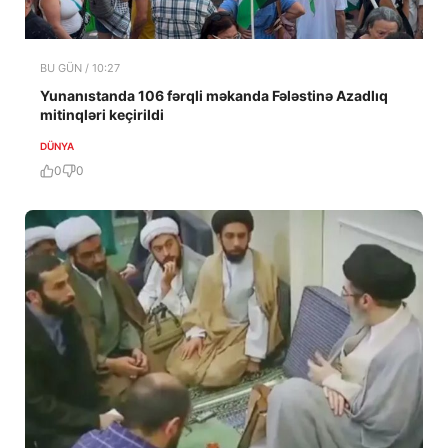
BU GÜN / 10:27
Yunanıstanda 106 fərqli məkanda Fələstinə Azadlıq
mitinqləri keçirildi
DÜNYA
0
0