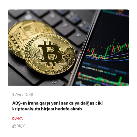
8 Avq / 13:46
ABŞ-ın İrana qarşı yeni sanksiya dalğası: İki
kriptovalyuta birjası hədəfə alınıb
DÜNYA
0
0