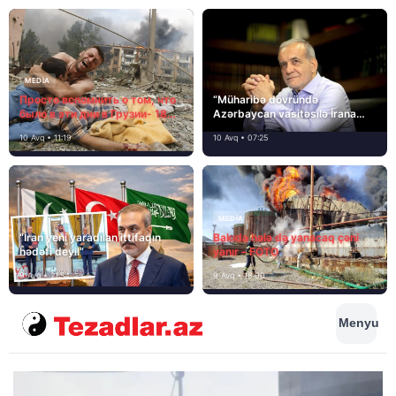
MEDİA
Просто вспомнить о том, что
“Müharibə dövründə
было в эти дни в Грузии- 18
Azərbaycan vasitəsilə İrana
лет назад, 8 августа 2008
yardım və dəstək göstərilib”
10 Avq • 11:19
10 Avq • 07:25
года…
MEDİA
“İran yeni yaradılan ittifaqın
Bakıda hələ də yanacaq çəni
hədəfi deyil”
yanır – FOTO
9 Avq • 21:54
9 Avq • 18:00
Menyu