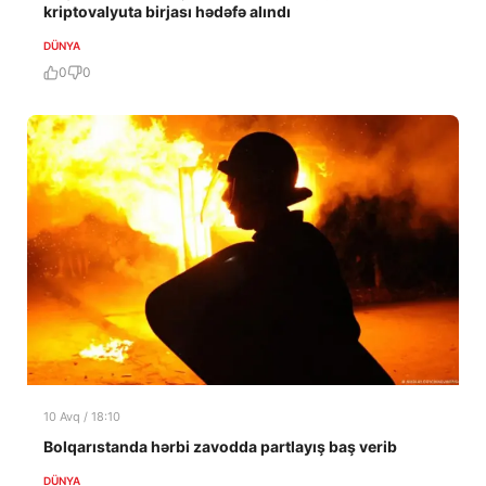
kriptovalyuta birjası hədəfə alındı
DÜNYA
0
0
10 Avq / 18:10
Bolqarıstanda hərbi zavodda partlayış baş verib
DÜNYA