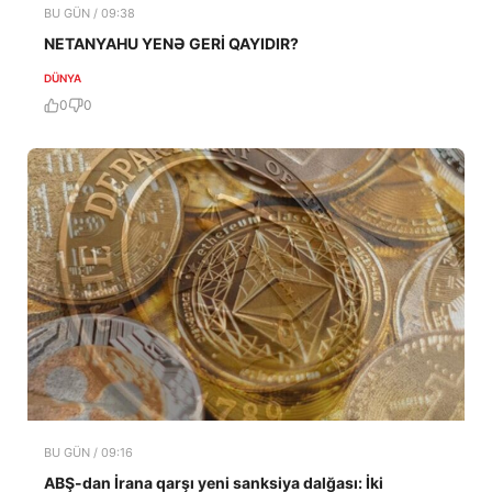
BU GÜN / 09:38
NETANYAHU YENƏ GERİ QAYIDIR?
DÜNYA
0
0
BU GÜN / 09:16
ABŞ-dan İrana qarşı yeni sanksiya dalğası: İki