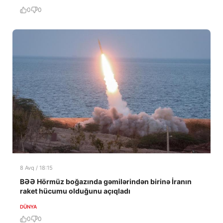
0
0
8 Avq / 18:15
BƏƏ Hörmüz boğazında gəmilərindən birinə İranın
raket hücumu olduğunu açıqladı
DÜNYA
0
0