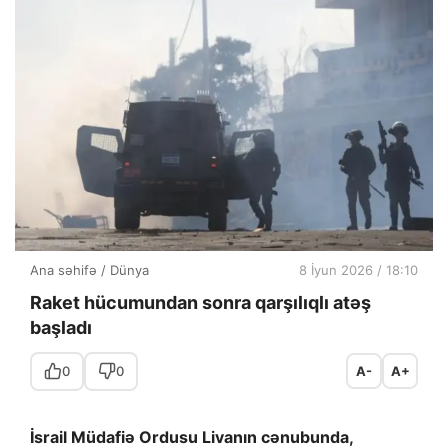
Ana səhifə
/
Dünya
8 İyun 2026 / 18:10
Raket hücumundan sonra qarşılıqlı atəş
başladı
0
0
A-
A+
İsrail Müdafiə Ordusu Livanın cənubunda,