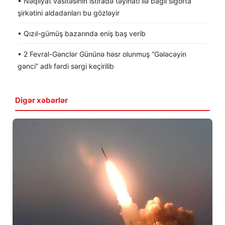
• Nəqliyat vasitəsinin istifadə təyinatı ilə bağlı sığorta
şirkətini aldadanları bu gözləyir
• Qızıl-gümüş bazarında eniş baş verib
• 2 Fevral-Gənclər Gününə həsr olunmuş “Gələcəyin
gənci” adlı fərdi sərgi keçirilib
Digər xəbərlər