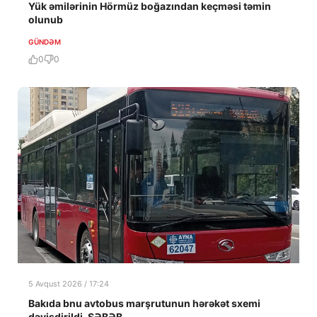
Yük əmilərinin Hörmüz boğazından keçməsi təmin
olunub
GÜNDƏM
0
0
5 Avqust 2026 / 17:24
Bakıda bnu avtobus marşrutunun hərəkət sxemi
dəyişdirildi-SƏBƏB