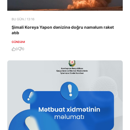
BU GÜN / 13:16
Şimali Koreya Yapon dənizinə doğru naməlum raket
atıb
GÜNDƏM
0
0