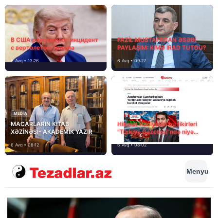
В США расследуют инцидент
FAZİL MUSTAFADAN ƏSƏBİ
с вертолетом Трампа
PAYLAŞIM: KİMƏ İRAD TUTDU?
6 Avq • 13:26
6 Avq • 09:27
MEDİA
MACARLARIN KİTAB
Hikmət Hacıyevin bu fikirləri
XƏZİNƏSİ- AKADEMİK YAZIR
“Türkiye Gazetesi”ndə niyə
təhrif edilib?
6 Avq • 08:12
6 Avq • 08:02
Menyu