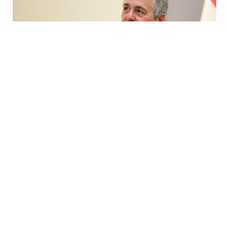
4 Avq / 13:34
Azərbaycan və Ermənistan arasında davamlı sülh
artıq əlçatandır!
GÜNDƏM
0
0