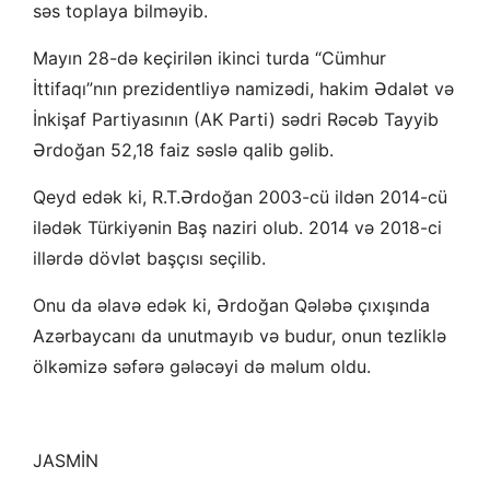
səs toplaya bilməyib.
Mayın 28-də keçirilən ikinci turda “Cümhur
İttifaqı”nın prezidentliyə namizədi, hakim Ədalət və
İnkişaf Partiyasının (AK Parti) sədri Rəcəb Tayyib
Ərdoğan 52,18 faiz səslə qalib gəlib.
Qeyd edək ki, R.T.Ərdoğan 2003-cü ildən 2014-cü
ilədək Türkiyənin Baş naziri olub. 2014 və 2018-ci
illərdə dövlət başçısı seçilib.
Onu da əlavə edək ki, Ərdoğan Qələbə çıxışında
Azərbaycanı da unutmayıb və budur, onun tezliklə
ölkəmizə səfərə gələcəyi də məlum oldu.
JASMİN