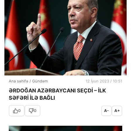
Ana səhifə
/
Gündəm
12 İyun 2023 / 10:51
ƏRDOĞAN AZƏRBAYCANI SEÇDİ – İLK
SƏFƏRİ İLƏ BAĞLI
0
0
A-
A+