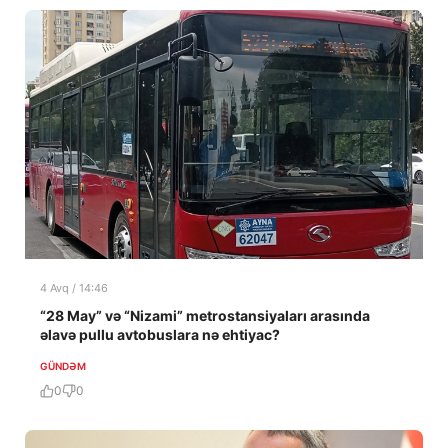
4 Avq / 14:46
“28 May” və “Nizami” metrostansiyaları arasında
əlavə pullu avtobuslara nə ehtiyac?
GÜNDƏM
0
0