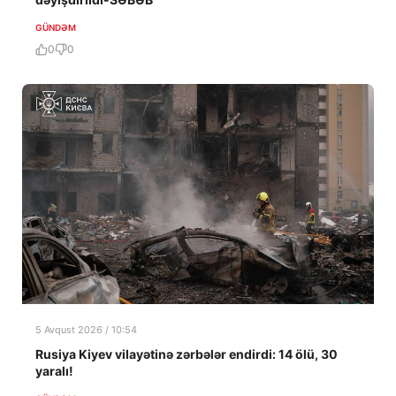
GÜNDƏM
0
0
5 Avqust 2026 / 10:54
Rusiya Kiyev vilayətinə zərbələr endirdi: 14 ölü, 30
yaralı!