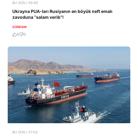
BU GÜN / 09:46
Ukrayna PUA-ları Rusiyanın ən böyük neft emalı
zavoduna “salam verib”!
GÜNDƏM
0
0
BU GÜN / 07:03