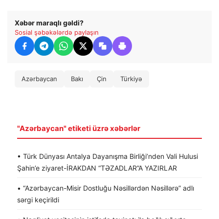
Xəbər maraqlı gəldi?
Sosial şəbəkələrdə paylaşın
Azərbaycan
Bakı
Çin
Türkiyə
"Azərbaycan" etiketi üzrə xəbərlər
• Türk Dünyası Antalya Dayanışma Birliği’nden Vali Hulusi
Şahin’e ziyaret-İRAKDAN “TƏZADLAR”A YAZIRLAR
• “Azərbaycan-Misir Dostluğu Nəsillərdən Nəsillərə” adlı
sərgi keçirildi