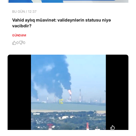
BU GÜN / 12:37
Vahid aylıq müavinət: valideynlərin statusu niyə
vacibdir?
GÜNDƏM
0
0