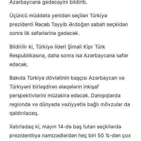
Azərbaycana gedəcəyini bildirib.
Üçüncü müddətə yenidən seçilən Türkiyə
prezidenti Rəcəb Tayyib Ərdoğan sabah seçkidən
sonra ilk səfərlərinə gedəcək.
Bildirilir ki, Türkiyə lideri Şimali Kipr Türk
Respublikasına, daha sonra isə Azərbaycana səfər
edəcək.
Bakıda Türkiyə dövlətinin başçısı Azərbaycan və
Türkiyəni birləşdirən əlaqələrin inkişaf
perspektivlərini müzakirə edəcək. Danışıqlarda
regionda və dünyada vəziyyətlə bağlı mövzular da
qaldırılacaq.
Xatırladaq ki, mayın 14-də baş tutan seçkilərdə
prezidentliyə namizədlərdən heç biri 50 %-dən çox