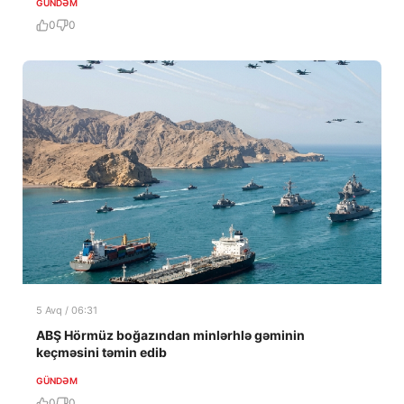
GÜNDƏM
0
0
5 Avq / 06:31
ABŞ Hörmüz boğazından minlərhlə gəminin
keçməsini təmin edib
GÜNDƏM
0
0