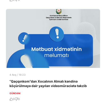
4 Avq / 16:23
“Qaçqınkom”dan Xocalının Almalı kəndinə
köçürülməyə dair yayılan videomüraciətə təkzib
GÜNDƏM
0
0