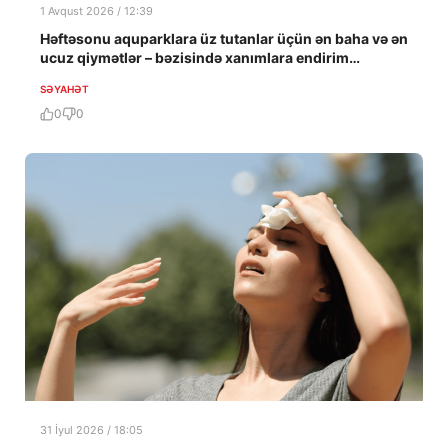
1 Avqust 2026 / 12:39
Həftəsonu aquparklara üz tutanlar üçün ən baha və ən
ucuz qiymətlər – bəzisində xanımlara endirim…
SƏYAHƏT
0
0
31 İyul 2026 / 18:05