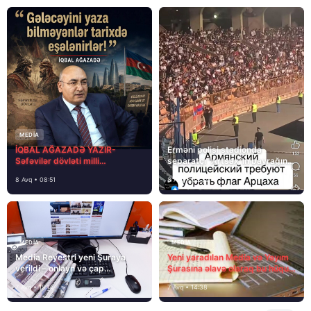
MEDİA
İQBAL AĞAZADƏ YAZIR-
Erməni polisi stadionda
Səfəvilər dövləti milli
separatçı “Artsax”ın bayrağını
dövlətdirmi?
müsadirə etdi və…
8 Avq • 08:51
8 Avq • 08:39
MEDİA
MEDİA
Media Reyestri yeni Şuraya
Yeni yaradılan Media və Yayım
verildi – onlayn və çap
Şurasına əlavə olaraq bu hüquq
mediasını nə gözləyir?
və vəzifələr də verilib
7 Avq • 15:14
7 Avq • 14:38