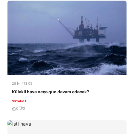
28 İyl / 13:05
Küləkli hava neçə gün davam edəcək?
SƏYAHƏT
0
0