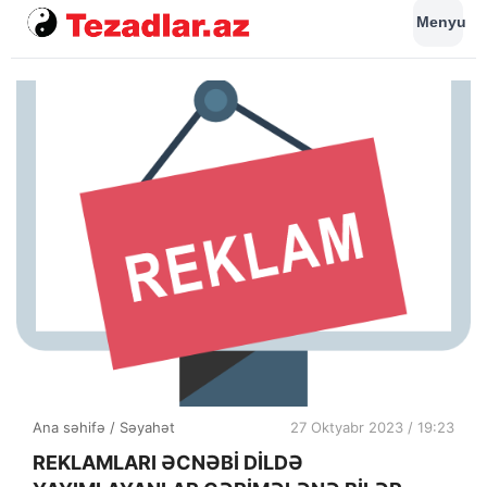
Menyu
Ana səhifə
/
Səyahət
27 Oktyabr 2023 / 19:23
REKLAMLARI ƏCNƏBİ DİLDƏ