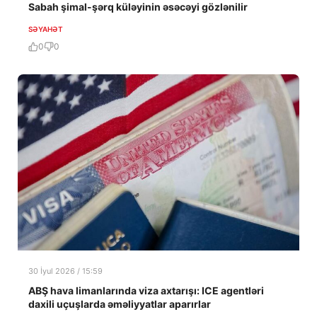
Sabah şimal-şərq küləyinin əsəcəyi gözlənilir
SƏYAHƏT
0
0
30 İyul 2026 / 15:59
ABŞ hava limanlarında viza axtarışı: ICE agentləri
daxili uçuşlarda əməliyyatlar aparırlar