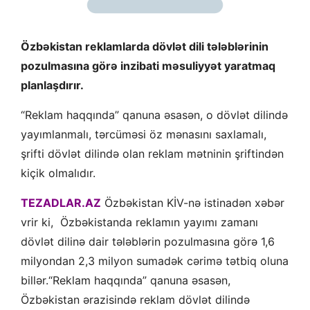
Özbəkistan reklamlarda dövlət dili tələblərinin
pozulmasına görə inzibati məsuliyyət yaratmaq
planlaşdırır.
“Reklam haqqında” qanuna əsasən, o dövlət dilində
yayımlanmalı, tərcüməsi öz mənasını saxlamalı,
şrifti dövlət dilində olan reklam mətninin şriftindən
kiçik olmalıdır.
TEZADLAR.AZ
Özbəkistan KİV-nə istinadən xəbər
vrir ki, Özbəkistanda reklamın yayımı zamanı
dövlət dilinə dair tələblərin pozulmasına görə 1,6
milyondan 2,3 milyon sumadək cərimə tətbiq oluna
billər.“Reklam haqqında” qanuna əsasən,
Özbəkistan ərazisində reklam dövlət dilində