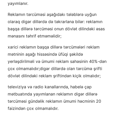
yayımlanır.
Reklamın tərcüməsi aşağıdakı tələblərə uyğun
olaraq digər dillərdə də təkrarlana bilər: reklamın
başqa dillərə tərcüməsi onun dövlət dilindəki əsas
mənasını təhrif etməməlidir;
xarici reklamın başqa dillərə tərcümələri reklam
mətninin aşağı hissəsində üfüqi şəkildə
yerləşdirilməli və ümumi reklam sahəsinin 40%-dən
çox olmamalıdır;digər dillərdə olan tərcümə şrifti
dövlət dilindəki reklam şriftindən kiçik olmalıdır;
televiziya və radio kanallarında, habelə çap
mətbuatında yayımlanan reklamın digər dillərə
tərcüməsi gündəlik reklamın ümumi həcminin 20
faizindən çox olmamalıdır.