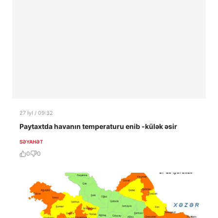
27 İyl / 09:32
Paytaxtda havanın temperaturu enib -külək əsir
SƏYAHƏT
0
0