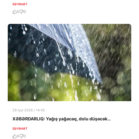
SƏYAHƏT
0
0
29 İyul 2026 / 14:45
XƏBƏRDARLIQ: Yağış yağacaq, dolu düşəcək…
SƏYAHƏT
0
0