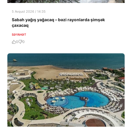
5 Avqust 2026 / 14:35
Sabah yağış yağacaq – bəzi rayonlarda şimşək
çaxacaq
SƏYAHƏT
0
0