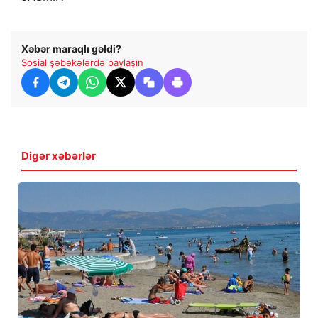
Xəbər maraqlı gəldi?
Sosial şəbəkələrdə paylaşın
Digər xəbərlər