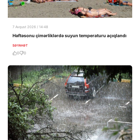
7 Avqust 2026 / 14:48
Həftəsonu çimərliklərdə suyun temperaturu açıqlandı
SƏYAHƏT
0
0