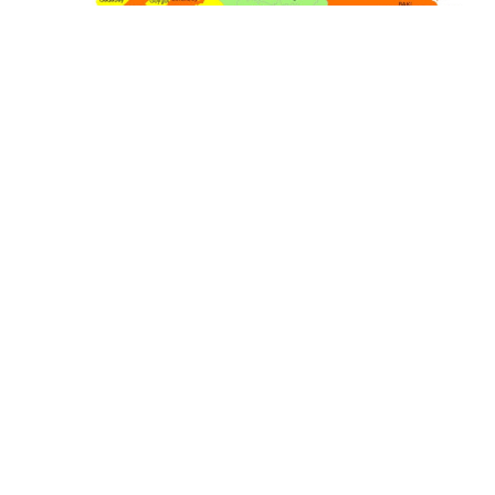
26 İyl / 13:31
Küləkli hava şəraiti ilə bağlı sarı və narıncı
XƏBƏRDARLIQ EDİLDİ
SƏYAHƏT
0
0