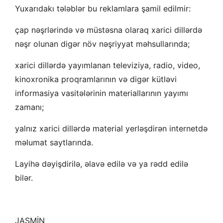
Yuxarıdakı tələblər bu reklamlara şamil edilmir:
çap nəşrlərində və müstəsna olaraq xarici dillərdə
nəşr olunan digər növ nəşriyyat məhsullarında;
xarici dillərdə yayımlanan televiziya, radio, video,
kinoxronika proqramlarının və digər kütləvi
informasiya vasitələrinin materiallarının yayımı
zamanı;
yalnız xarici dillərdə material yerləşdirən internetdə
məlumat saytlarında.
Layihə dəyişdirilə, əlavə edilə və ya rədd edilə
bilər.
JASMİN