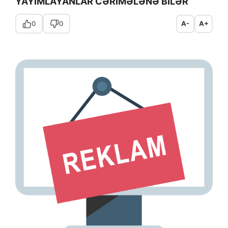
YAYIMLAYANLAR CƏRİMƏLƏNƏ BİLƏR
0
0
A-
A+