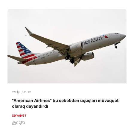
29 İyl / 11:12
“American Airlines” bu səbəbdən uçuşları müvəqqəti
olaraq dayandırdı
SƏYAHƏT
0
0