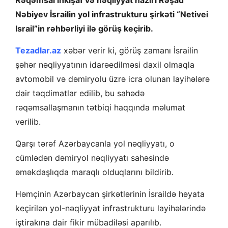
Nəbiyev İsrailin yol infrastrukturu şirkəti “Netivei
Israil”in rəhbərliyi ilə görüş keçirib.
T
ezadlar.az
xəbər verir ki, görüş zamanı İsrailin
şəhər nəqliyyatının idarəedilməsi daxil olmaqla
avtomobil və dəmiryolu üzrə icra olunan layihələrə
dair təqdimatlar edilib, bu sahədə
rəqəmsallaşmanın tətbiqi haqqında məlumat
verilib.
Qarşı tərəf Azərbaycanla yol nəqliyyatı, o
cümlədən dəmiryol nəqliyyatı sahəsində
əməkdaşlıqda maraqlı olduqlarını bildirib.
Həmçinin Azərbaycan şirkətlərinin İsraildə həyata
keçirilən yol-nəqliyyat infrastrukturu layihələrində
iştirakına dair fikir mübadiləsi aparılıb.