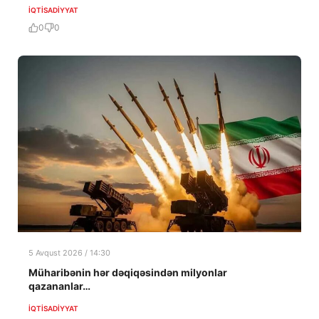
İQTISADIYYAT
0
0
5 Avqust 2026 / 14:30
Müharibənin hər dəqiqəsindən milyonlar
qazananlar…
İQTISADIYYAT