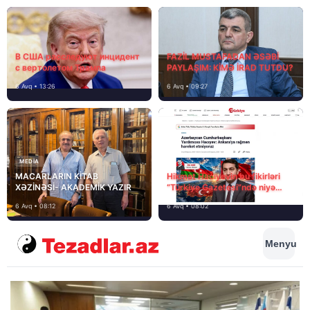
В США расследуют инцидент
FAZİL MUSTAFADAN ƏSƏBİ
с вертолетом Трампа
PAYLAŞIM: KİMƏ İRAD TUTDU?
6 Avq • 13:26
6 Avq • 09:27
MEDİA
MACARLARIN KİTAB
Hikmət Hacıyevin bu fikirləri
XƏZİNƏSİ- AKADEMİK YAZIR
“Türkiye Gazetesi”ndə niyə
təhrif edilib?
6 Avq • 08:12
6 Avq • 08:02
Menyu