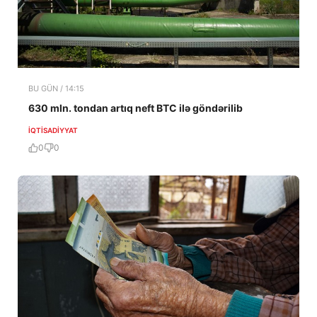
BU GÜN / 14:15
630 mln. tondan artıq neft BTC ilə göndərilib
İQTISADIYYAT
0
0