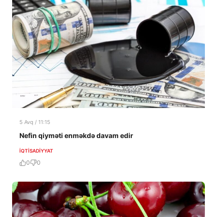
5 Avq / 11:15
Nefin qiyməti enməkdə davam edir
İQTISADIYYAT
0
0