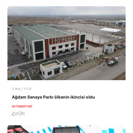
5 Avq / 11:24
Ağdam Sənaye Parkı ölkənin ikincisi oldu
İQTISADIYYAT
0
0