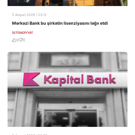
5 Avqust 2026 / 23:12
Mərkəzi Bank bu şirkətin lisenziyasını ləğv etdi
İQTISADIYYAT
0
0