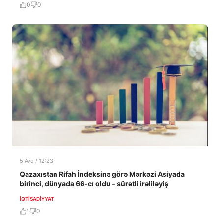
0
0
5 Avq / 12:23
Qazaxıstan Rifah İndeksinə görə Mərkəzi Asiyada
birinci, dünyada 66-cı oldu – sürətli irəliləyiş
İQTISADIYYAT
1
0