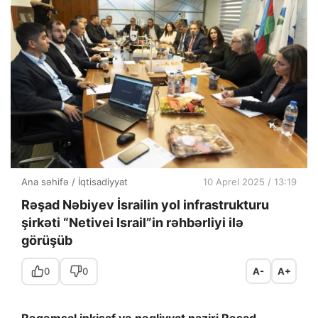
Ana səhifə
/
İqtisadiyyat
10 Aprel 2025 / 13:19
Rəşad Nəbiyev İsrailin yol infrastrukturu
şirkəti “Netivei Israil”in rəhbərliyi ilə
görüşüb
0
0
A-
A+
Rəqəmsal inkişaf və nəqliyyat naziri Rəşad