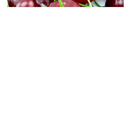
4 Avq / 12:56
Ermənistan albalı ixracından əldə edəcəyi gəlirin
böyük qismini itirə bilər – Rusiya qadağa qoyub
İQTISADIYYAT
0
0