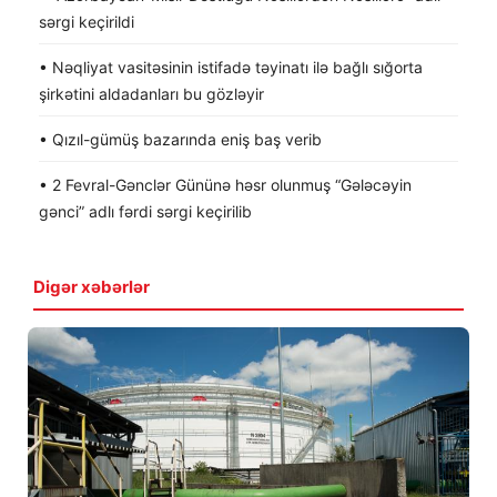
sərgi keçirildi
• Nəqliyat vasitəsinin istifadə təyinatı ilə bağlı sığorta
şirkətini aldadanları bu gözləyir
• Qızıl-gümüş bazarında eniş baş verib
• 2 Fevral-Gənclər Gününə həsr olunmuş “Gələcəyin
gənci” adlı fərdi sərgi keçirilib
Digər xəbərlər