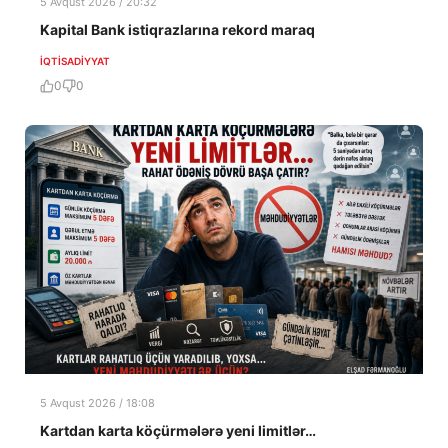
5 Avqust 2026 / 20:32
Kapital Bank istiqrazlarına rekord maraq
İQTISADIYYAT
0
0
5 Avqust 2026 / 18:08
Kartdan karta köçürmələrə yeni limitlər…