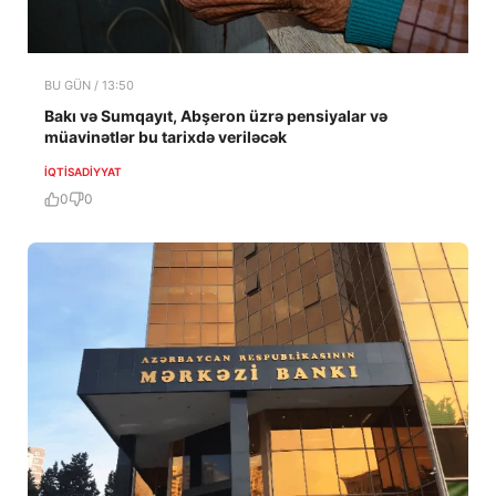
BU GÜN / 13:50
Bakı və Sumqayıt, Abşeron üzrə pensiyalar və
müavinətlər bu tarixdə veriləcək
İQTISADIYYAT
0
0