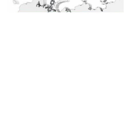
30 İyl / 13:09
ABŞ-dan Rusiyaya qarşı yeni sanksiyalar paketi
gözlənilir – Trampın əlavəsi var…
SIYASƏT
0
0