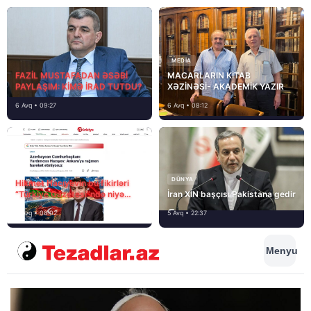
MEDİA
FAZİL MUSTAFADAN ƏSƏBİ
MACARLARIN KİTAB
PAYLAŞIM: KİMƏ İRAD TUTDU?
XƏZİNƏSİ- AKADEMİK YAZIR
6 Avq • 09:27
6 Avq • 08:12
DÜNYA
Hikmət Hacıyevin bu fikirləri
“Türkiye Gazetesi”ndə niyə
İran XİN başçısı Pakistana gedir
təhrif edilib?
6 Avq • 08:02
5 Avq • 22:37
Menyu