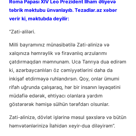
Roma Papası XIV Leo Prezident İlham Əliyevə
təbrik məktubu ünvanlayıb. Tezadlar.az xəbər
verir ki, məktubda deyilir:
“Zati-aliləri.
Milli bayramınız münasibətilə Zati-alinizə və
xalqınıza həmrəylik və firavanlıq arzularımı
çatdırmaqdan məmnunam. Uca Tanrıya dua edirəm
ki, azərbaycanlıları öz cəmiyyətlərini daha da
inkişaf etdirməyə ruhlandırsın. Qoy, onlar ümumi
rifah uğrunda çalışaraq, hər bir insanın ləyaqətini
müdafiə edərək, ehtiyacı olanlara yardım
göstərərək həmişə sülhün tərəfdarı olsunlar.
Zati-alinizə, dövlət işlərinə məsul şəxslərə və bütün
həmvətənlərinizə İlahidən xeyir-dua diləyirəm”.