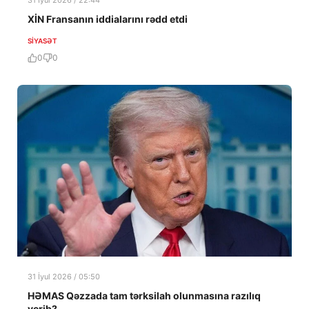
31 İyul 2026 / 22:44
XİN Fransanın iddialarını rədd etdi
SIYASƏT
0
0
31 İyul 2026 / 05:50
HƏMAS Qəzzada tam tərksilah olunmasına razılıq
verib?