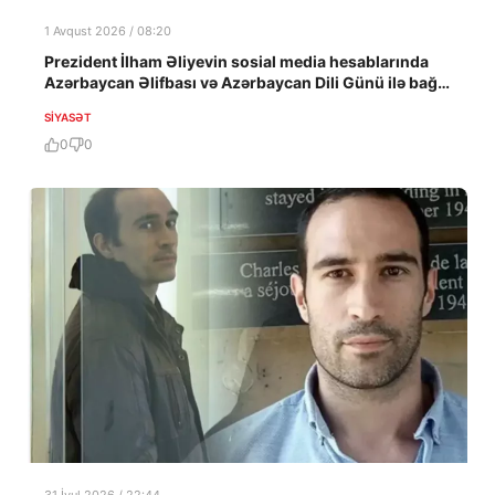
1 Avqust 2026 / 08:20
Prezident İlham Əliyevin sosial media hesablarında
Azərbaycan Əlifbası və Azərbaycan Dili Günü ilə bağlı
paylaşım edilib
SIYASƏT
0
0