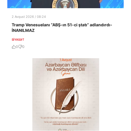
2 Avqust 2026 / 08:24
Tramp Venesuelanı “ABŞ-ın 51-ci ştatı” adlandırdı-
İNANILMAZ
SIYASƏT
0
0