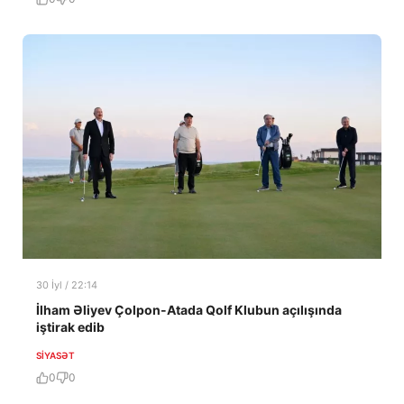
30 İyl / 22:14
İlham Əliyev Çolpon-Atada Qolf Klubun açılışında
iştirak edib
SIYASƏT
0
0