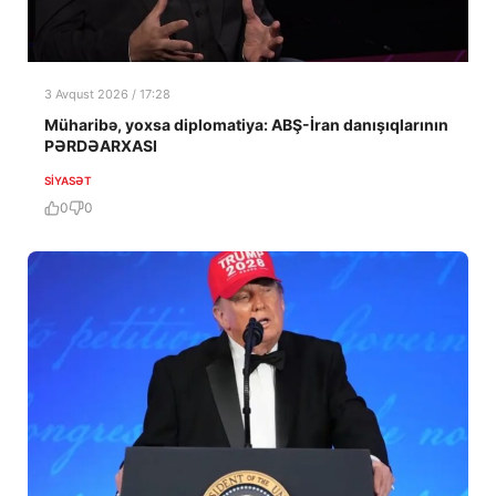
3 Avqust 2026 / 17:28
Müharibə, yoxsa diplomatiya: ABŞ-İran danışıqlarının
PƏRDƏARXASI
SIYASƏT
0
0