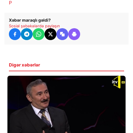
P
Xəbər maraqlı gəldi?
Sosial şəbəkələrdə paylaşın
Digər xəbərlər