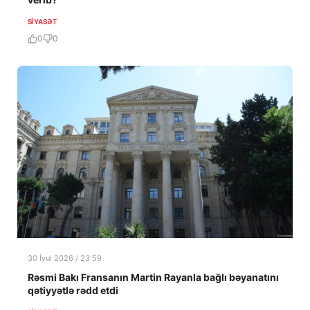
SIYASƏT
0
0
30 İyul 2026 / 23:59
Rəsmi Bakı Fransanın Martin Rayanla bağlı bəyanatını
qətiyyətlə rədd etdi