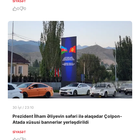
SIYASƏT
0
0
30 İyl / 23:10
Prezident İlham Əliyevin səfəri ilə əlaqədar Çolpon-
Atada xüsusi bannerlər yerləşdirildi
SIYASƏT
0
0