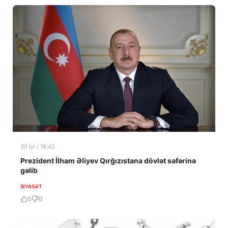
30 İyl / 16:42
Prezident İlham Əliyev Qırğızıstana dövlət səfərinə
gəlib
SIYASƏT
0
0