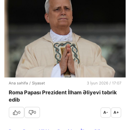
Ana səhifə
/
Siyasət
3 İyun 2026 / 17:07
Roma Papası Prezident İlham Əliyevi təbrik
edib
0
0
A-
A+