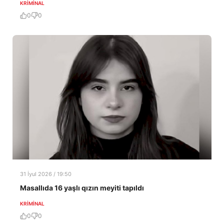
KRIMINAL
0
0
31 İyul 2026 / 19:50
Masallıda 16 yaşlı qızın meyiti tapıldı
KRIMINAL
0
0