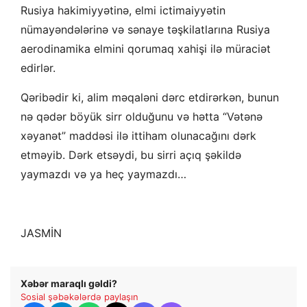
Rusiya hakimiyyətinə, elmi ictimaiyyətin
nümayəndələrinə və sənaye təşkilatlarına Rusiya
aerodinamika elmini qorumaq xahişi ilə müraciət
edirlər.
Qəribədir ki, alim məqaləni dərc etdirərkən, bunun
nə qədər böyük sirr olduğunu və hətta “Vətənə
xəyanət” maddəsi ilə ittiham olunacağını dərk
etməyib. Dərk etsəydi, bu sirri açıq şəkildə
yaymazdı və ya heç yaymazdı…
JASMİN
Xəbər maraqlı gəldi?
Sosial şəbəkələrdə paylaşın