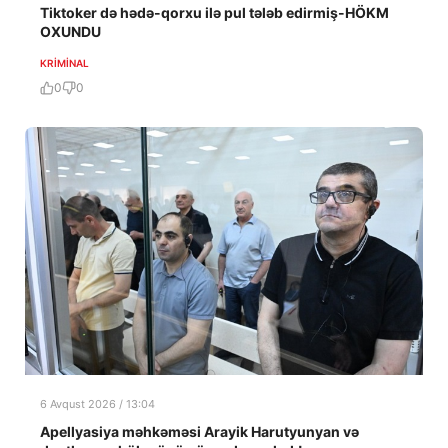
Tiktoker də hədə-qorxu ilə pul tələb edirmiş-HÖKM
OXUNDU
KRIMINAL
0
0
6 Avqust 2026 / 13:04
Apellyasiya məhkəməsi Arayik Harutyunyan və