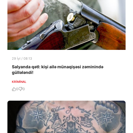
29 İyl / 08:13
Salyanda qətl: kişi ailə münaqişəsi zəminində
güllələndi!
KRIMINAL
0
0