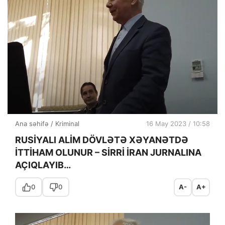
Ana səhifə
/
Kriminal
16 May 2023 / 10:58
RUSİYALI ALİM DÖVLƏTƏ XƏYANƏTDƏ
İTTİHAM OLUNUR – SİRRİ İRAN JURNALINA
AÇIQLAYIB…
0
0
A-
A+