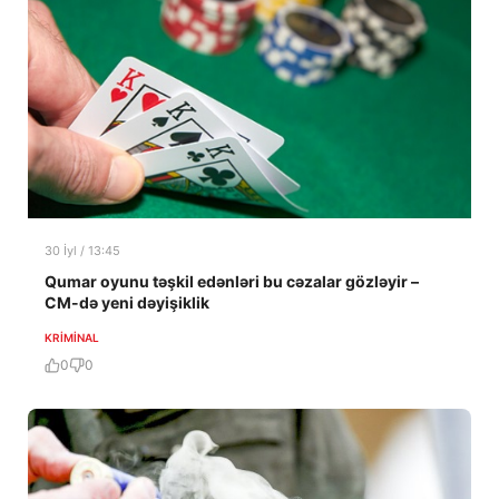
30 İyl / 13:45
Qumar oyunu təşkil edənləri bu cəzalar gözləyir –
CM-də yeni dəyişiklik
KRIMINAL
0
0