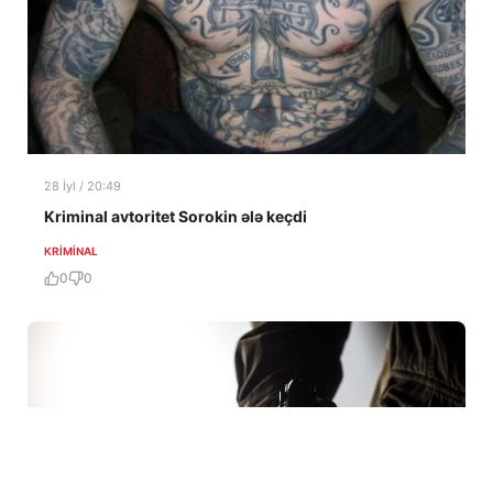
28 İyl / 20:49
Kriminal avtoritet Sorokin ələ keçdi
KRIMINAL
0
0