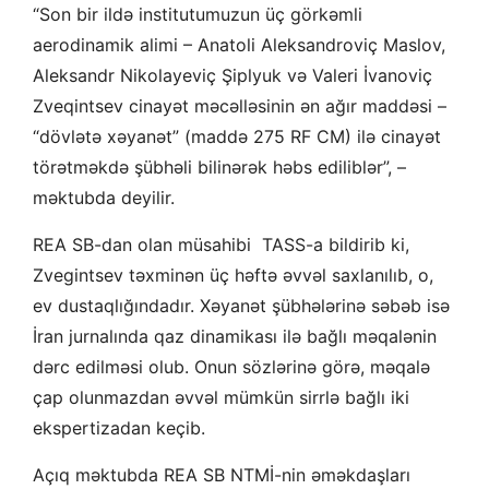
“Son bir ildə institutumuzun üç görkəmli
aerodinamik alimi – Anatoli Aleksandroviç Maslov,
Aleksandr Nikolayeviç Şiplyuk və Valeri İvanoviç
Zveqintsev cinayət məcəlləsinin ən ağır maddəsi –
“dövlətə xəyanət” (maddə 275 RF CM) ilə cinayət
törətməkdə şübhəli bilinərək həbs ediliblər”, –
məktubda deyilir.
REA SB-dan olan müsahibi TASS-a bildirib ki,
Zvegintsev təxminən üç həftə əvvəl saxlanılıb, o,
ev dustaqlığındadır. Xəyanət şübhələrinə səbəb isə
İran jurnalında qaz dinamikası ilə bağlı məqalənin
dərc edilməsi olub. Onun sözlərinə görə, məqalə
çap olunmazdan əvvəl mümkün sirrlə bağlı iki
ekspertizadan keçib.
Açıq məktubda REA SB NTMİ-nin əməkdaşları