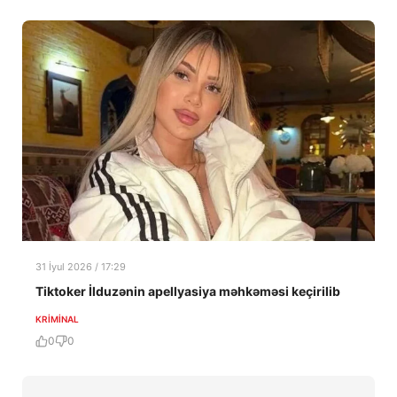
31 İyul 2026 / 17:29
Tiktoker İlduzənin apellyasiya məhkəməsi keçirilib
KRIMINAL
0
0