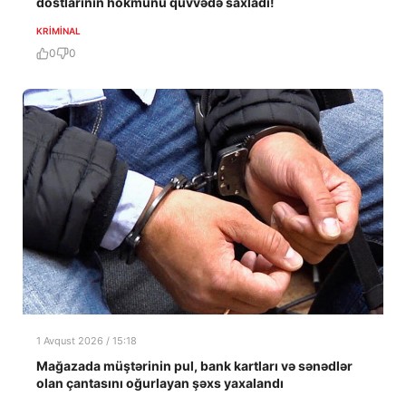
dostlarının hökmünü qüvvədə saxladı!
KRIMINAL
0
0
1 Avqust 2026 / 15:18
Mağazada müştərinin pul, bank kartları və sənədlər
olan çantasını oğurlayan şəxs yaxalandı