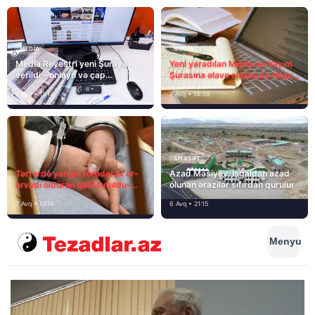
MEDİA
MEDİA
Media Reyestri yeni Şuraya
Yeni yaradılan Media və Yayım
verildi – onlayn və çap
Şurasına əlavə olaraq bu hüquq
mediasını nə gözləyir?
və vəzifələr də verilib
7 Avq • 15:14
7 Avq • 14:38
SIYASƏT
Tərtərdə yanğın törədərək ər-
Azad Məsiyev: İşğaldan azad
arvadı öldürən qatil tutuldu-
olunan ərazilər sıfırdan qurulur
SON DƏQİQƏ
7 Avq • 12:14
6 Avq • 21:15
Menyu