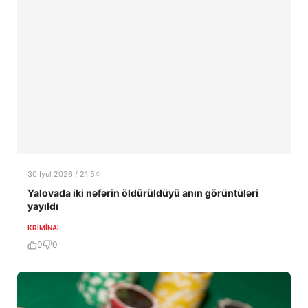
30 İyul 2026 / 21:54
Yalovada iki nəfərin öldürüldüyü anın görüntüləri
yayıldı
KRIMINAL
0
0