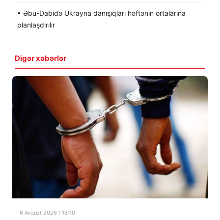
• Əbu-Dabidə Ukrayna danışıqları həftənin ortalarına
planlaşdırılır
Digər xəbərlər
6 Avqust 2026 / 18:10