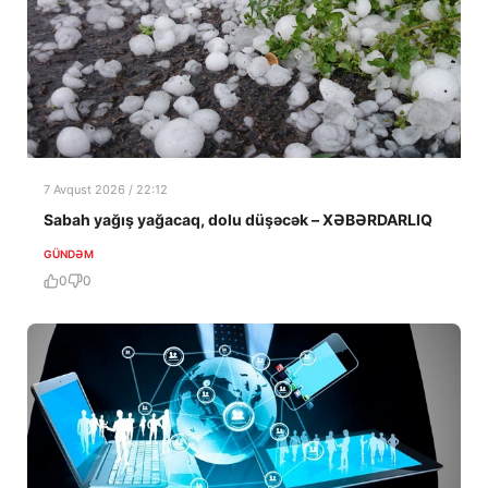
7 Avqust 2026 / 22:12
Sabah yağış yağacaq, dolu düşəcək – XƏBƏRDARLIQ
GÜNDƏM
0
0