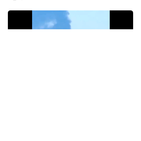
6 Avq / 09:46
Ukrayna PUA-ları Rusiyanın ən böyük neft emalı
zavoduna “salam verib”!
GÜNDƏM
0
0