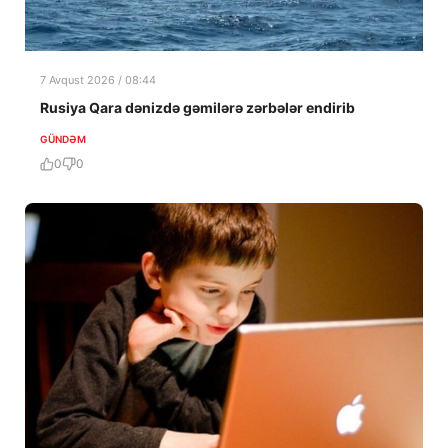
7 Avqust 2026 / 08:44
Rusiya Qara dənizdə gəmilərə zərbələr endirib
GÜNDƏM
0
0