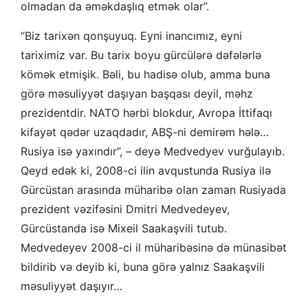
olmadan da əməkdaşlıq etmək olar”.
“Biz tarixən qonşuyuq. Eyni inancımız, eyni
tariximiz var. Bu tarix boyu gürcülərə dəfələrlə
kömək etmişik. Bəli, bu hadisə olub, amma buna
görə məsuliyyət daşıyan başqası deyil, məhz
prezidentdir. NATO hərbi blokdur, Avropa İttifaqı
kifayət qədər uzaqdadır, ABŞ-ni demirəm hələ…
Rusiya isə yaxındır”, – deyə Medvedyev vurğulayıb.
Qeyd edək ki, 2008-ci ilin avqustunda Rusiya ilə
Gürcüstan arasında müharibə olan zaman Rusiyada
prezident vəzifəsini Dmitri Medvedeyev,
Gürcüstanda isə Mixeil Saakaşvili tutub.
Medvedeyev 2008-ci il müharibəsinə də münasibət
bildirib və deyib ki, buna görə yalnız Saakaşvili
məsuliyyət daşıyır…