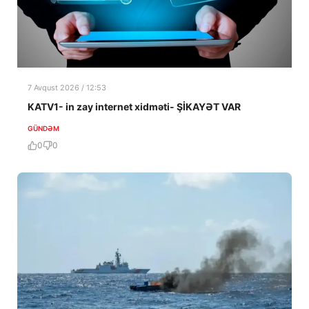
7 Avqust 2026 / 12:53
KATV1- in zay internet xidməti- ŞİKAYƏT VAR
GÜNDƏM
0
0