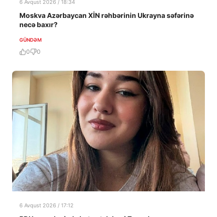
6 Avqust 2026 / 18:34
Moskva Azərbaycan XİN rəhbərinin Ukrayna səfərinə
necə baxır?
GÜNDƏM
0
0
6 Avqust 2026 / 17:12