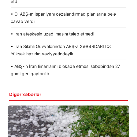
etdi
• O, ABŞ-ın İspaniyanı cəzalandırmaq planlarına belə
cavab verdi
• İran atəşkəsin uzadılmasını tələb etmədi
• İran Silahlı Qüvvələrindən ABŞ-a XƏBƏRDARLIQ:
Yüksək hazırlıq vəziyyətindəyik
• ABŞ-ın İran limanlarını blokada etməsi səbəbindən 27
gəmi geri qaytarılıb
Digər xəbərlər