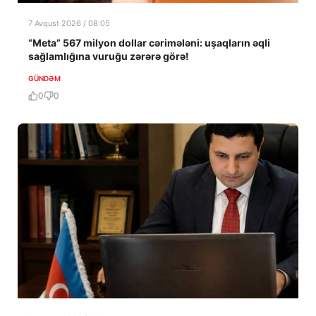
7 Avqust 2026 / 08:05
“Meta” 567 milyon dollar cərimələni: uşaqların əqli
sağlamlığına vuruğu zərərə görə!
GÜNDƏM
0
0