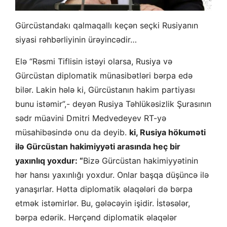
Gürcüstandakı qalmaqallı keçən seçki Rusiyanın
siyasi rəhbərliyinin ürəyincədir…
Elə “Rəsmi Tiflisin istəyi olarsa, Rusiya və
Gürcüstan diplomatik münasibətləri bərpa edə
bilər. Lakin hələ ki, Gürcüstanın hakim partiyası
bunu istəmir”,- deyən
Rusiya Təhlükəsizlik Şurasının
sədr müavini Dmitri Medvedeyev RT-yə
müsahibəsində onu da deyib.
ki, Rusiya hökuməti
ilə Gürcüstan hakimiyyəti arasında heç bir
yaxınlıq yoxdur: “
Bizə Gürcüstan hakimiyyətinin
hər hansı yaxınlığı yoxdur. Onlar başqa düşüncə ilə
yanaşırlar. Hətta diplomatik əlaqələri də bərpa
etmək istəmirlər. Bu, gələcəyin işidir. İstəsələr,
bərpa edərik. Hərçənd diplomatik əlaqələr