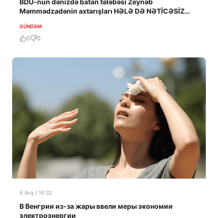
BDU-nun dənizdə batan tələbəsi Zeynəb
Məmmədzadənin axtarışları HƏLƏ DƏ NƏTİCƏSİZ
QALIB!
GÜNDƏM
0
0
6 Avq / 16:32
В Венгрии из-за жары ввели меры экономии
электроэнергии