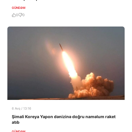
GÜNDƏM
0
0
6 Avq / 13:16
Şimali Koreya Yapon dənizinə doğru naməlum raket
atıb
GÜNDƏM