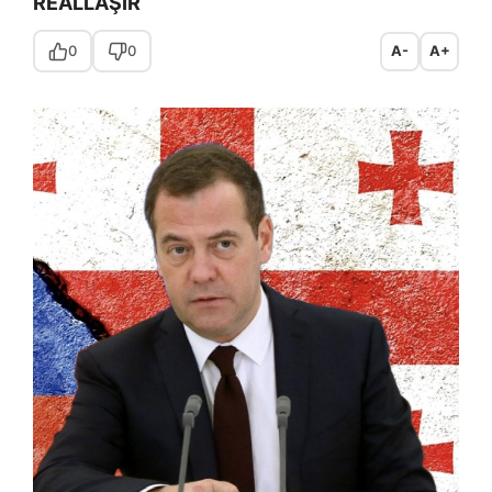
REALLAŞIR
0
0
A-
A+