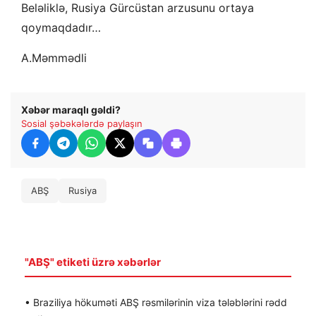
Beləliklə, Rusiya Gürcüstan arzusunu ortaya
qoymaqdadır…
A.Məmmədli
Xəbər maraqlı gəldi?
Sosial şəbəkələrdə paylaşın
ABŞ
Rusiya
"ABŞ" etiketi üzrə xəbərlər
• Braziliya hökuməti ABŞ rəsmilərinin viza tələblərini rədd