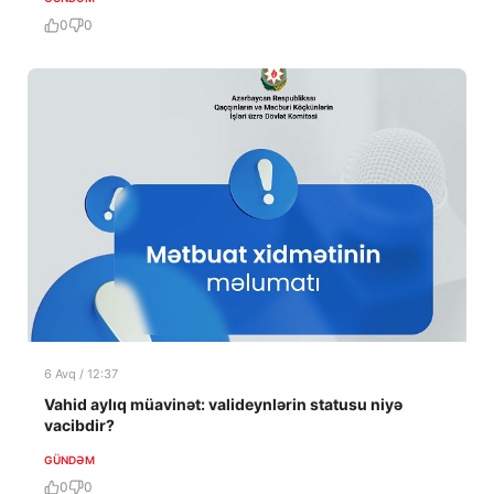
0
0
6 Avq / 12:37
Vahid aylıq müavinət: valideynlərin statusu niyə
vacibdir?
GÜNDƏM
0
0