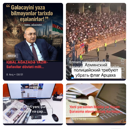
MEDİA
İQBAL AĞAZADƏ YAZIR-
Erməni polisi stadionda
Səfəvilər dövləti milli
separatçı “Artsax”ın bayrağını
dövlətdirmi?
müsadirə etdi və…
8 Avq • 08:51
8 Avq • 08:39
MEDİA
MEDİA
Media Reyestri yeni Şuraya
Yeni yaradılan Media və Yayım
verildi – onlayn və çap
Şurasına əlavə olaraq bu hüquq
mediasını nə gözləyir?
və vəzifələr də verilib
7 Avq • 15:14
7 Avq • 14:38