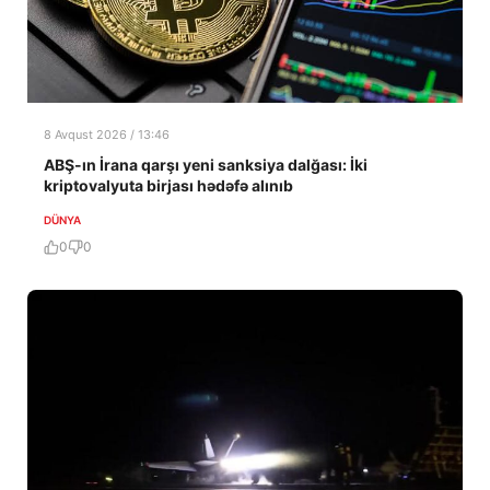
8 Avqust 2026 / 13:46
ABŞ-ın İrana qarşı yeni sanksiya dalğası: İki
kriptovalyuta birjası hədəfə alınıb
DÜNYA
0
0