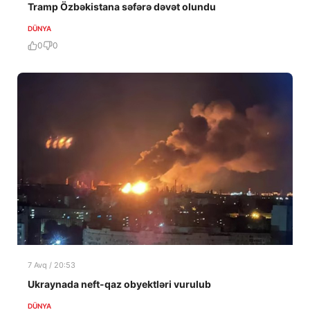
Tramp Özbəkistana səfərə dəvət olundu
DÜNYA
0
0
7 Avq / 20:53
Ukraynada neft-qaz obyektləri vurulub
DÜNYA