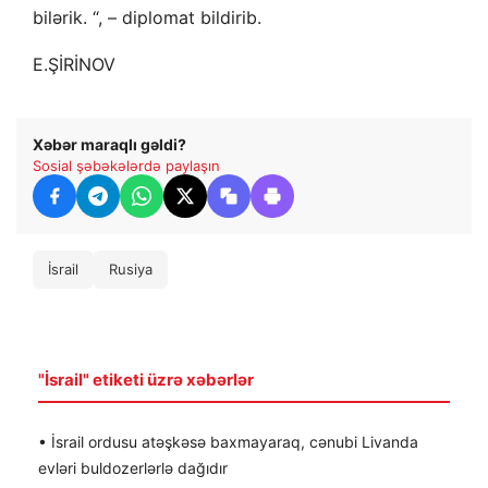
bilərik. “, – diplomat bildirib.
E.ŞİRİNOV
Xəbər maraqlı gəldi?
Sosial şəbəkələrdə paylaşın
İsrail
Rusiya
"İsrail" etiketi üzrə xəbərlər
• İsrail ordusu atəşkəsə baxmayaraq, cənubi Livanda
evləri buldozerlərlə dağıdır