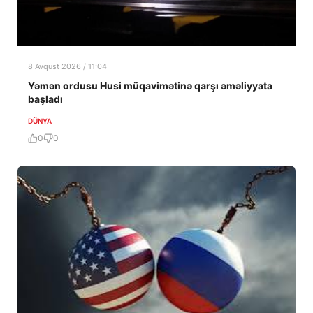
8 Avqust 2026 / 11:04
Yəmən ordusu Husi müqavimətinə qarşı əməliyyata
başladı
DÜNYA
0
0