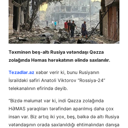
Təxminən beş-altı Rusiya vətəndaşı Qəzza
zolağında Həmas hərəkatının əlində saxlanılır.
Tezadlar.az
xəbər verir ki, bunu Rusiyanın
İsraildəki səfiri Anatoli Viktorov “Rossiya-24”
telekanalının efirində deyib.
“Bizdə məlumat var ki, indi Qəzza zolağında
HƏMAS yaraqlıları tərəfindən aparılmış daha çox
insan var. Biz artıq iki yox, beş, bəlkə də altı Rusiya
vətəndaşının orada saxlanıldığı ehtimalından danışa