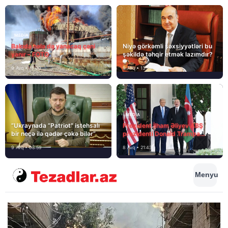
MEDİA
Bakıda hələ də yanacaq çəni
Niyə görkəmli şəxsiyyətləri bu
yanır – FOTO
şəkildə təhqir etmək lazımdır?
9 Avq • 18:00
9 Avq • 13:16
MEDİA
“Ukraynada “Patriot” istehsalı
Prezident İlham Əliyev ABŞ
bir neçə ilə qədər çəkə bilər”
prezidenti Donald Trampa
məktubunda yazıb ki…
9 Avq • 08:59
8 Avq • 21:43
Menyu