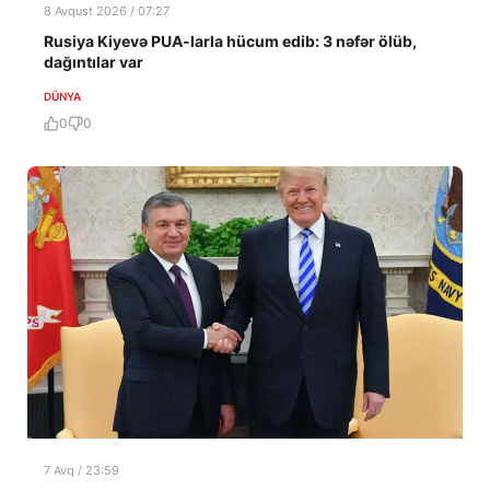
8 Avqust 2026 / 07:27
Rusiya Kiyevə PUA-larla hücum edib: 3 nəfər ölüb,
dağıntılar var
DÜNYA
0
0
7 Avq / 23:59