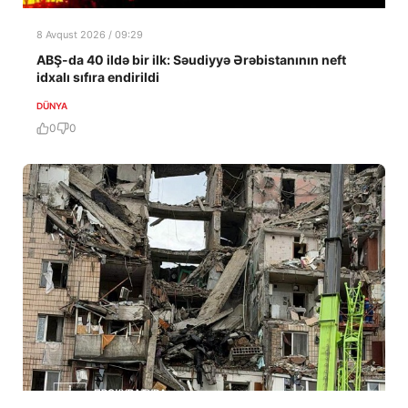
8 Avqust 2026 / 09:29
ABŞ-da 40 ildə bir ilk: Səudiyyə Ərəbistanının neft
idxalı sıfıra endirildi
DÜNYA
0
0