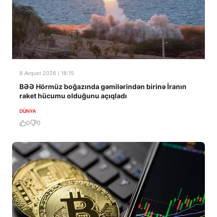
8 Avqust 2026 / 18:15
BƏƏ Hörmüz boğazında gəmilərindən birinə İranın
raket hücumu olduğunu açıqladı
DÜNYA
0
0