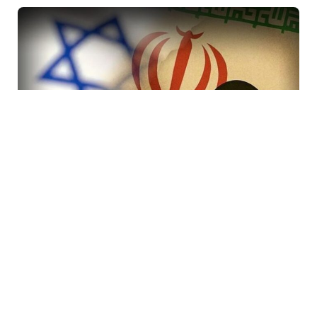
7 Avq / 19:47
İranda rejimi devirmək planı iflasa uğradı! İsraildə bir
çox Mossad rəsmisi işdən çıxarıldı
DÜNYA
0
0