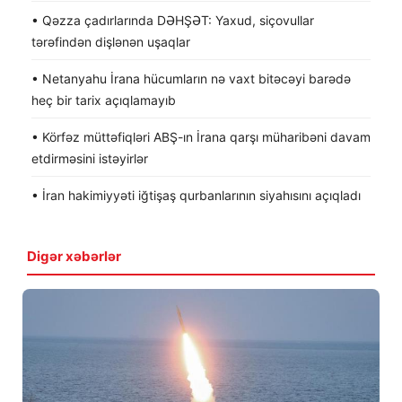
• Qəzza çadırlarında DƏHŞƏT: Yaxud, siçovullar
tərəfindən dişlənən uşaqlar
• Netanyahu İrana hücumların nə vaxt bitəcəyi barədə
heç bir tarix açıqlamayıb
• Körfəz müttəfiqləri ABŞ-ın İrana qarşı müharibəni davam
etdirməsini istəyirlər
• İran hakimiyyəti iğtişaş qurbanlarının siyahısını açıqladı
Digər xəbərlər