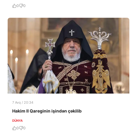
0
0
7 Avq / 20:34
Hakim II Qareginin işindən çəkilib
DÜNYA
0
0