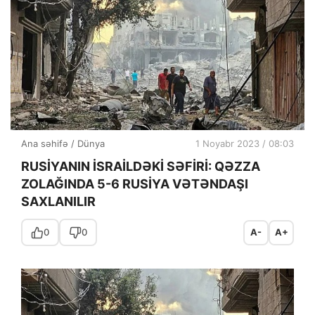
Ana səhifə
/
Dünya
1 Noyabr 2023 / 08:03
RUSİYANIN İSRAİLDƏKİ SƏFİRİ: QƏZZA
ZOLAĞINDA 5-6 RUSİYA VƏTƏNDAŞI
SAXLANILIR
0
0
A-
A+