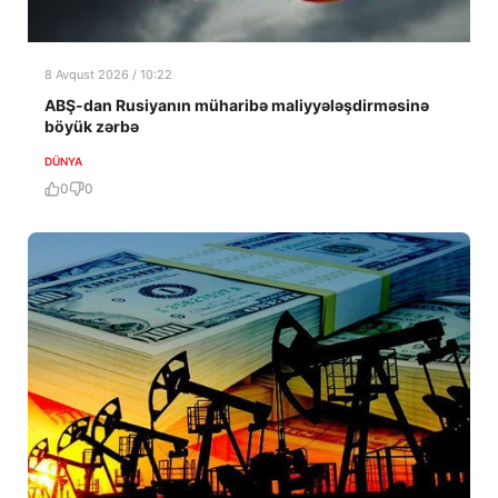
8 Avqust 2026 / 10:22
ABŞ-dan Rusiyanın müharibə maliyyələşdirməsinə
böyük zərbə
DÜNYA
0
0