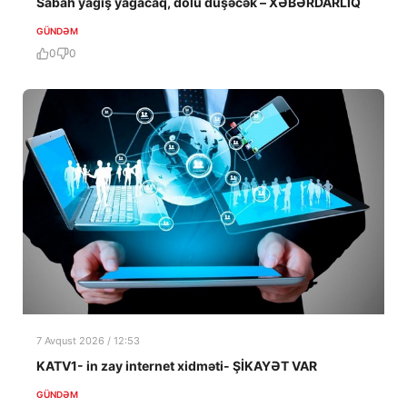
Sabah yağış yağacaq, dolu düşəcək – XƏBƏRDARLIQ
GÜNDƏM
0
0
7 Avqust 2026 / 12:53
KATV1- in zay internet xidməti- ŞİKAYƏT VAR
GÜNDƏM