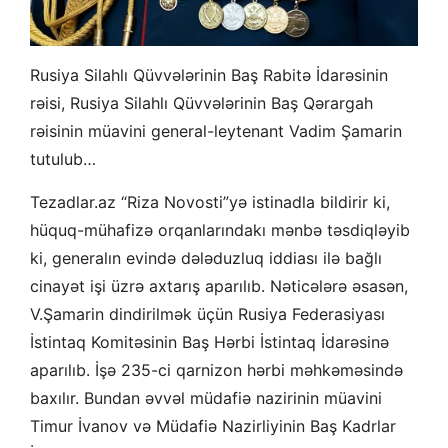
Rusiya Silahlı Qüvvələrinin Baş Rabitə İdarəsinin
rəisi, Rusiya Silahlı Qüvvələrinin Baş Qərargah
rəisinin müavini general-leytenant Vadim Şamarin
tutulub…
Tezadlar.az “Riza Novosti”yə istinadla bildirir ki,
h
üquq-mühafizə orqanlarındakı mənbə təsdiqləyib
ki, generalın evində dələduzluq iddiası ilə bağlı
cinayət işi üzrə axtarış aparılıb. Nəticələrə əsasən,
V.Şamarin dindirilmək üçün Rusiya Federasiyası
İstintaq Komitəsinin Baş Hərbi İstintaq İdarəsinə
aparılıb. İşə 235-ci qarnizon hərbi məhkəməsində
baxılır. Bundan əvvəl müdafiə nazirinin müavini
Timur İvanov və Müdafiə Nazirliyinin Baş Kadrlar