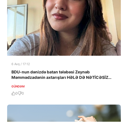
6 Avq / 17:12
BDU-nun dənizdə batan tələbəsi Zeynəb
Məmmədzadənin axtarışları HƏLƏ DƏ NƏTİCƏSİZ
QALIB!
GÜNDƏM
0
0