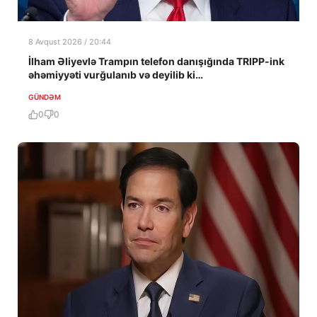
8 Avqust 2026 / 20:44
İlham Əliyevlə Trampın telefon danışığında TRIPP-ink
əhəmiyyəti vurğulanıb və deyilib ki…
GÜNDƏM
0
0