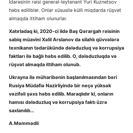
İdarəsinin rəisi general-leytenant Yuri Kuznetsov
həbs ediliblər. Onlar xüsusilə külli miqdarda rüşvət
almaqda ittiham olunurlar.
Xatırladaq ki, 2020-ci ildə Baş Qərargah rəisinin
sabiq müavini Xəlil Arslanov da silahlı qüvvələrə
texnikanın tədarükündə dələduzluq və korrupsiya
faktları ilə bağlı həbs edilib. O, dələduzluqda və
rüşvət almaqda ittiham olunub.
Ukrayna ilə müharibənin başlanılmasından bəri
Rusiya Müdafiə Nazirliyində bir neçə yüksək
vəzifəli şəxs həbs edilib. Maraqlıdır ki, onların
hamısı dələduzluq və korrupsiya faktı üzrə
saxlanılıb…
A.Məmmədli