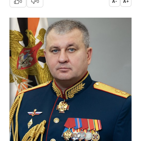
0
0
A-
A+