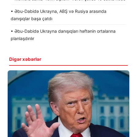
• Əbu-Dabidə Ukrayna, ABŞ və Rusiya arasında
danışıqlar başa çatdı
• Əbu-Dabidə Ukrayna danışıqları həftənin ortalarına
planlaşdırılır
Digər xəbərlər