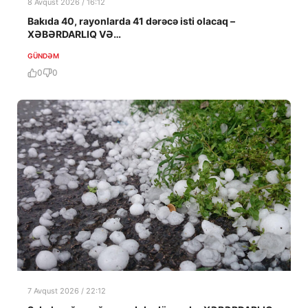
8 Avqust 2026 / 16:12
Bakıda 40, rayonlarda 41 dərəcə isti olacaq –
XƏBƏRDARLIQ VƏ…
GÜNDƏM
0
0
7 Avqust 2026 / 22:12