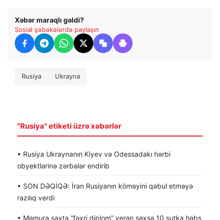
Xəbər maraqlı gəldi?
Sosial şəbəkələrdə paylaşın
Rusiya
Ukrayna
"Rusiya" etiketi üzrə xəbərlər
• Rusiya Ukraynanın Kiyev və Odessadakı hərbi
obyektlərinə zərbələr endirib
• SON DƏQİQƏ: İran Rusiyanın köməyini qəbul etməyə
razılıq verdi
• Məmura saxta “fəxri diplom” verən şəxsə 10 sutka həbs