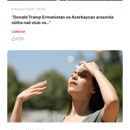
8 Avqust 2026 / 20:00
“Donald Tramp Ermənistan və Azərbaycan arasında
sülhə nail olub və…”
GÜNDƏM
0
0