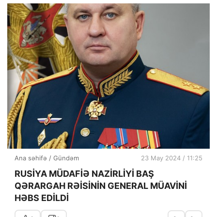
Ana səhifə
/
Gündəm
23 May 2024 / 11:25
RUSİYA MÜDAFİƏ NAZİRLİYİ BAŞ
QƏRARGAH RƏİSİNİN GENERAL MÜAVİNİ
HƏBS EDİLDİ