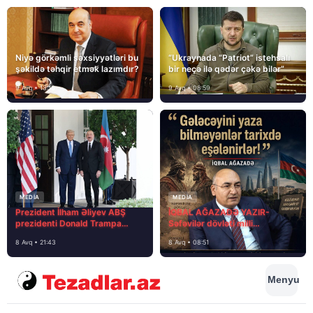
Niyə görkəmli şəxsiyyətləri bu
“Ukraynada “Patriot” istehsalı
şəkildə təhqir etmək lazımdır?
bir neçə ilə qədər çəkə bilər”
9 Avq • 13:16
9 Avq • 08:59
MEDİA
MEDİA
Prezident İlham Əliyev ABŞ
İQBAL AĞAZADƏ YAZIR-
prezidenti Donald Trampa
Səfəvilər dövləti milli
məktubunda yazıb ki…
dövlətdirmi?
8 Avq • 21:43
8 Avq • 08:51
Menyu