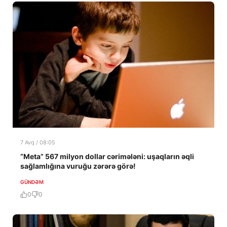
7 Avq / 08:05
“Meta” 567 milyon dollar cərimələni: uşaqların əqli
sağlamlığına vuruğu zərərə görə!
GÜNDƏM
0
0