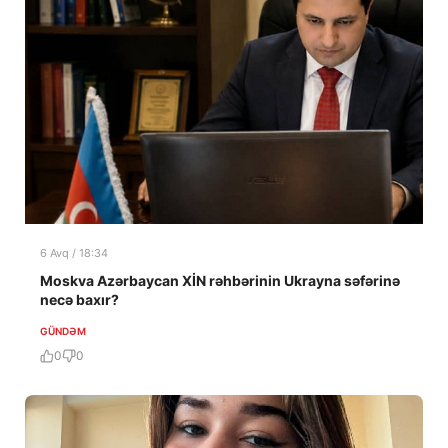
6 Avq / 18:34
Moskva Azərbaycan XİN rəhbərinin Ukrayna səfərinə
necə baxır?
GÜNDƏM
0
0