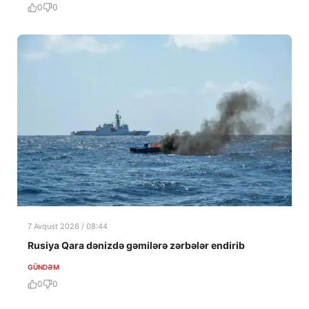
0
0
7 Avqust 2026 / 08:44
Rusiya Qara dənizdə gəmilərə zərbələr endirib
GÜNDƏM
0
0