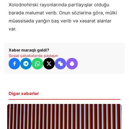
Xolodnohirski rayonlarında partlayışlar olduğu
barədə məlumat verib. Onun sözlərinə görə, mülki
müəssisədə yanğın baş verib və xəsarət alanlar
var.
Xəbər maraqlı gəldi?
Sosial şəbəkələrdə paylaşın
Digər xəbərlər