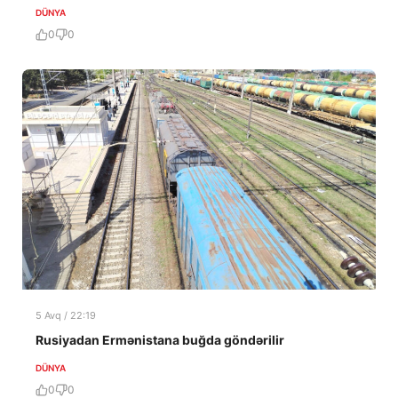
DÜNYA
0
0
5 Avq / 22:19
Rusiyadan Ermənistana buğda göndərilir
DÜNYA
0
0