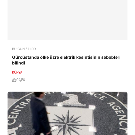
BU GÜN / 11:09
Gürcüstanda ölkə üzrə elektrik kəsintisinin səbəbləri
bilindi
DÜNYA
0
0