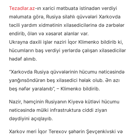
Tezadlar.az
-ın xarici mətbuata istinadən verdiyi
məlumata görə, Rusiya silahlı qüvvələri Xarkovda
təcili yardım xidmətinin xilasedicilərinə də zərbələr
endirib, ölən və xəsarət alanlar var.
Ukrayna daxili işlər naziri İqor Klimenko bildirib ki,
hücumların baş verdiyi yerlərdə çalışan xilasedicilər
hədəf alınıb.
“Xarkovda Rusiya qüvvələrinin hücumu nəticəsində
yanğınsöndürən beş xilasedici həlak olub. Ən azı
beş nəfər yaralanıb”, – Klimenko bildirib.
Nazir, həmçinin Rusiyanın Kiyevə kütləvi hücumu
nəticəsində mülki infrastruktura ciddi ziyan
dəydiyini açıqlayıb.
Xarkov meri İqor Terexov şəhərin Şevçenkivski və