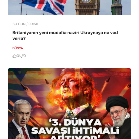
BU GÜN / 09:58
Britaniyanın yeni müdafiə naziri Ukraynaya nə vəd
verib?
DÜNYA
0
0