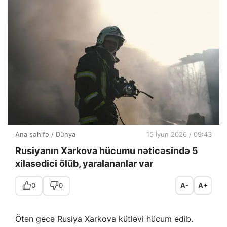
Ana səhifə
/
Dünya
15 İyun 2026 / 09:43
Rusiyanın Xarkova hücumu nəticəsində 5
xilasedici ölüb, yaralananlar var
0
0
A-
A+
Ötən gecə Rusiya Xarkova kütləvi hücum edib.