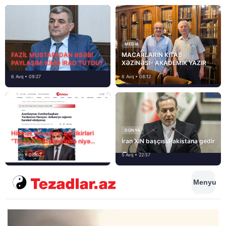
MEDİA
FAZİL MUSTAFADAN ƏSƏBİ
MACARLARIN KİTAB
PAYLAŞIM: KİMƏ İRAD TUTDU?
XƏZİNƏSİ- AKADEMİK YAZIR
6 Avq • 09:27
6 Avq • 08:12
DÜNYA
Hikmət Hacıyevin bu fikirləri
“Türkiye Gazetesi”ndə niyə
İran XİN başçısı Pakistana gedir
təhrif edilib?
6 Avq • 08:02
5 Avq • 22:37
Menyu