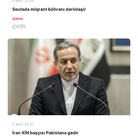
5 Avq / 22:55
Seutada miqrant böhranı dərinləşir
DÜNYA
0
0
5 Avq / 22:37
İran XİN başçısı Pakistana gedir