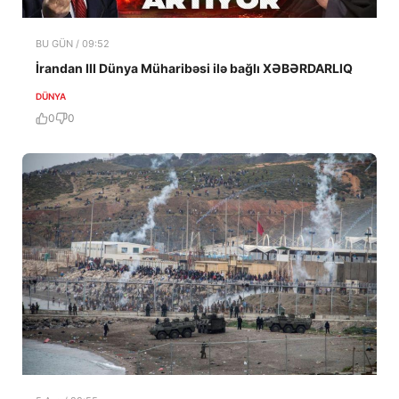
BU GÜN / 09:52
İrandan III Dünya Müharibəsi ilə bağlı XƏBƏRDARLIQ
DÜNYA
0
0