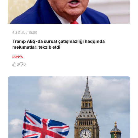
BU GÜN / 10:09
Tramp ABŞ-da sursat çatışmazlığı haqqında
məlumatları təkzib etdi
DÜNYA
0
0