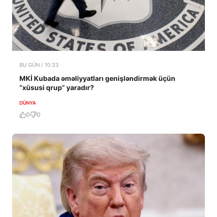
BU GÜN / 10:33
MKİ Kubada əməliyyatları genişləndirmək üçün
“xüsusi qrup” yaradır?
DÜNYA
0
0