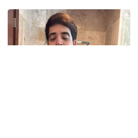
5 Avq / 21:26
TikTok canlı yayımında güllələndi
DÜNYA
0
0