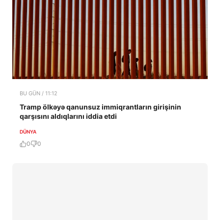
BU GÜN / 11:12
Tramp ölkəyə qanunsuz immiqrantların girişinin
qarşısını aldıqlarını iddia etdi
DÜNYA
0
0