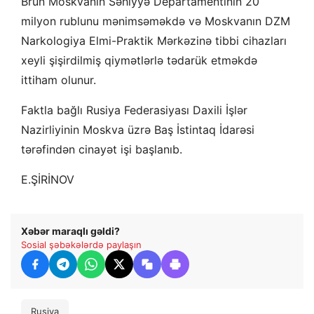
Brun Moskvanın Səhiyyə Departamentinin 20
milyon rublunu mənimsəməkdə və Moskvanın DZM
Narkologiya Elmi-Praktik Mərkəzinə tibbi cihazları
xeyli şişirdilmiş qiymətlərlə tədarük etməkdə
ittiham olunur.
Faktla bağlı Rusiya Federasiyası Daxili İşlər
Nazirliyinin Moskva üzrə Baş İstintaq İdarəsi
tərəfindən cinayət işi başlanıb.
E.ŞİRİNOV
Xəbər maraqlı gəldi?
Sosial şəbəkələrdə paylaşın
Rusiya