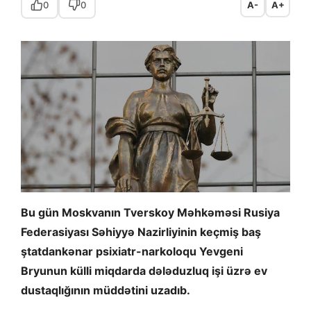
0
0
A-
A+
Bu gün Moskvanın Tverskoy Məhkəməsi Rusiya
Federasiyası Səhiyyə Nazirliyinin keçmiş baş
ştatdankənar psixiatr-narkoloqu Yevgeni
Bryunun külli miqdarda dələduzluq işi üzrə ev
dustaqlığının müddətini uzadıb.