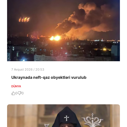
7 Avqust 2026 / 20:53
Ukraynada neft-qaz obyektləri vurulub
DÜNYA
0
0