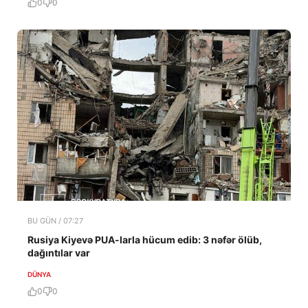
0
0
BU GÜN / 07:27
Rusiya Kiyevə PUA-larla hücum edib: 3 nəfər ölüb,
dağıntılar var
DÜNYA
0
0