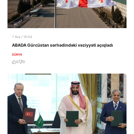
7 Avq / 19:04
ABADA Gürcüstan sərhədindəki vəziyyəti açıqladı
DÜNYA
0
0