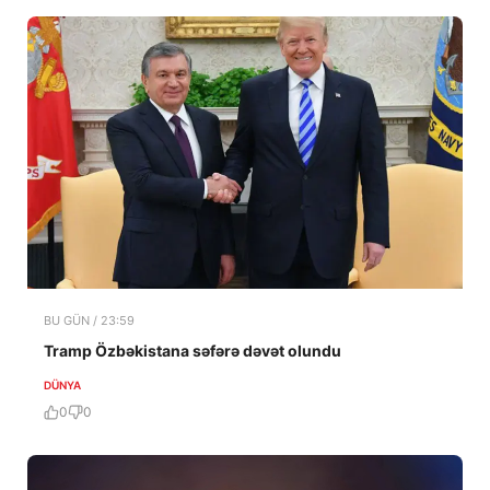
BU GÜN / 23:59
Tramp Özbəkistana səfərə dəvət olundu
DÜNYA
0
0