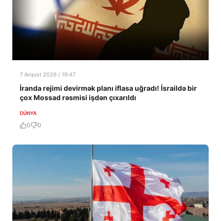
7 Avqust 2026 / 19:47
İranda rejimi devirmək planı iflasa uğradı! İsraildə bir
çox Mossad rəsmisi işdən çıxarıldı
DÜNYA
0
0