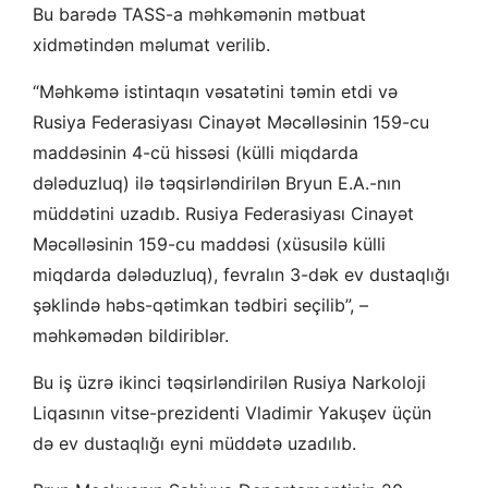
Bu barədə TASS-a məhkəmənin mətbuat
xidmətindən məlumat verilib.
“Məhkəmə istintaqın vəsatətini təmin etdi və
Rusiya Federasiyası Cinayət Məcəlləsinin 159-cu
maddəsinin 4-cü hissəsi (külli miqdarda
dələduzluq) ilə təqsirləndirilən Bryun E.A.-nın
müddətini uzadıb. Rusiya Federasiyası Cinayət
Məcəlləsinin 159-cu maddəsi (xüsusilə külli
miqdarda dələduzluq), fevralın 3-dək ev dustaqlığı
şəklində həbs-qətimkan tədbiri seçilib”, –
məhkəmədən bildiriblər.
Bu iş üzrə ikinci təqsirləndirilən Rusiya Narkoloji
Liqasının vitse-prezidenti Vladimir Yakuşev üçün
də ev dustaqlığı eyni müddətə uzadılıb.