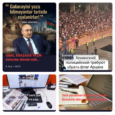
MEDİA
İQBAL AĞAZADƏ YAZIR-
Erməni polisi stadionda
Səfəvilər dövləti milli
separatçı “Artsax”ın bayrağını
dövlətdirmi?
müsadirə etdi və…
8 Avq • 08:51
8 Avq • 08:39
MEDİA
MEDİA
Media Reyestri yeni Şuraya
Yeni yaradılan Media və Yayım
verildi – onlayn və çap
Şurasına əlavə olaraq bu hüquq
mediasını nə gözləyir?
və vəzifələr də verilib
7 Avq • 15:14
7 Avq • 14:38