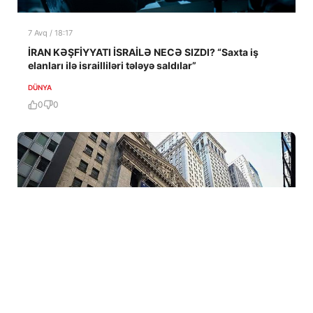
7 Avq / 18:17
İRAN KƏŞFİYYATI İSRAİLƏ NECƏ SIZDI? “Saxta iş
elanları ilə israilliləri tələyə saldılar”
DÜNYA
0
0