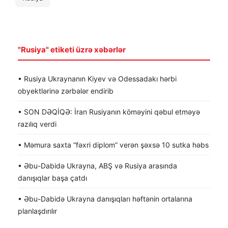
"Rusiya" etiketi üzrə xəbərlər
• Rusiya Ukraynanın Kiyev və Odessadakı hərbi
obyektlərinə zərbələr endirib
• SON DƏQİQƏ: İran Rusiyanın köməyini qəbul etməyə
razılıq verdi
• Məmura saxta “fəxri diplom” verən şəxsə 10 sutka həbs
• Əbu-Dabidə Ukrayna, ABŞ və Rusiya arasında
danışıqlar başa çatdı
• Əbu-Dabidə Ukrayna danışıqları həftənin ortalarına
planlaşdırılır