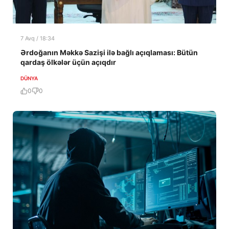
7 Avq / 18:34
Ərdoğanın Məkkə Sazişi ilə bağlı açıqlaması: Bütün
qardaş ölkələr üçün açıqdır
DÜNYA
0
0