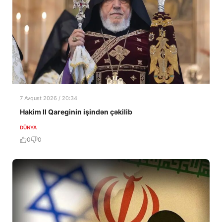
7 Avqust 2026 / 20:34
Hakim II Qareginin işindən çəkilib
DÜNYA
0
0