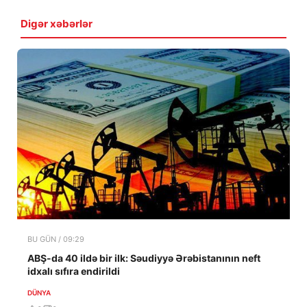
Digər xəbərlər
BU GÜN / 09:29
ABŞ-da 40 ildə bir ilk: Səudiyyə Ərəbistanının neft
idxalı sıfıra endirildi
DÜNYA