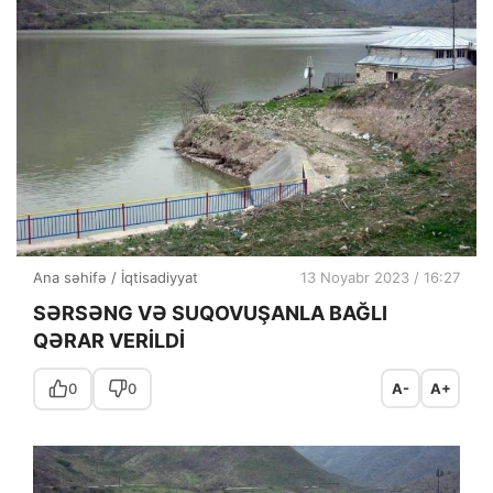
Ana səhifə
/
İqtisadiyyat
13 Noyabr 2023 / 16:27
SƏRSƏNG VƏ SUQOVUŞANLA BAĞLI
QƏRAR VERİLDİ
0
0
A-
A+