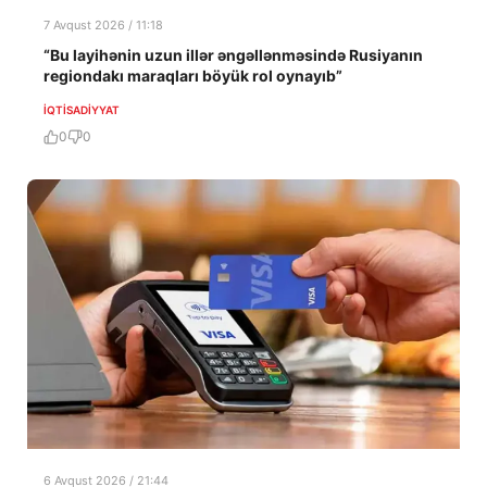
7 Avqust 2026 / 11:18
“Bu layihənin uzun illər əngəllənməsində Rusiyanın
regiondakı maraqları böyük rol oynayıb”
İQTISADIYYAT
0
0
6 Avqust 2026 / 21:44