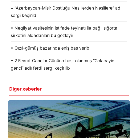
• “Azərbaycan-Misir Dostluğu Nəsillərdən Nəsillərə” adlı
sərgi keçirildi
• Nəqliyat vasitəsinin istifadə təyinatı ilə bağlı sığorta
şirkətini aldadanları bu gözləyir
• Qızıl-gümüş bazarında eniş baş verib
• 2 Fevral-Gənclər Gününə həsr olunmuş “Gələcəyin
gənci” adlı fərdi sərgi keçirilib
Digər xəbərlər