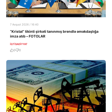
7 Avqust 2026 / 16:40
“Kristal” tikinti şirkəti tanınmış brendlə əməkdaşlığa
imza atıb – FOTOLAR
İQTISADIYYAT
0
0