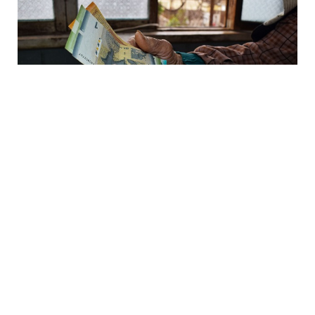
6 Avq / 13:50
Bakı və Sumqayıt, Abşeron üzrə pensiyalar və
müavinətlər bu tarixdə veriləcək
İQTISADIYYAT
0
0