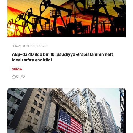
8 Avqust 2026 / 09:29
ABŞ-da 40 ildə bir ilk: Səudiyyə Ərəbistanının neft
idxalı sıfıra endirildi
DÜNYA
0
0