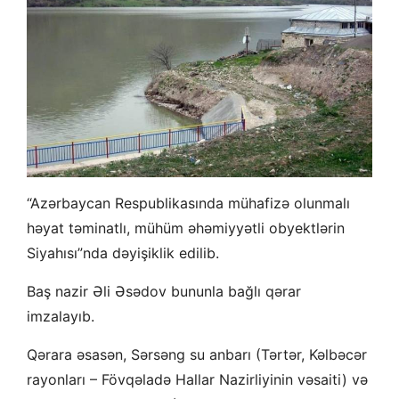
“Azərbaycan Respublikasında mühafizə olunmalı
həyat təminatlı, mühüm əhəmiyyətli obyektlərin
Siyahısı”nda dəyişiklik edilib.
Baş nazir Əli Əsədov bununla bağlı qərar
imzalayıb.
Qərara əsasən, Sərsəng su anbarı (Tərtər, Kəlbəcər
rayonları – Fövqəladə Hallar Nazirliyinin vəsaiti) və