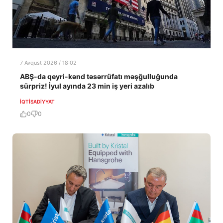
7 Avqust 2026 / 18:02
ABŞ-da qeyri-kənd təsərrüfatı məşğulluğunda
sürpriz! İyul ayında 23 min iş yeri azalıb
İQTISADIYYAT
0
0