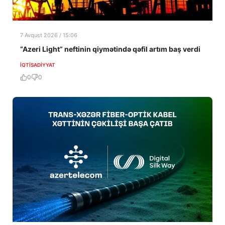
7 Avqust 2026 / 15:06
“Azeri Light” neftinin qiymətində qəfil artım baş verdi
İQTISADIYYAT
0
0