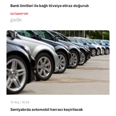
Bank limitləri ilə bağlı tövsiyə etiraz doğurub
İQTISADIYYAT
0
0
10 Avq / 18:28
Sentyabrda avtomobil hərracı keçiriləcək