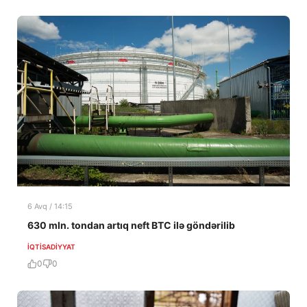
6 Avq / 14:15
630 mln. tondan artıq neft BTC ilə göndərilib
İQTISADIYYAT
0
0