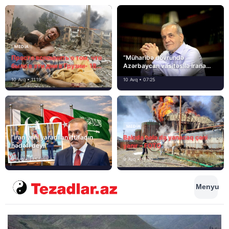
MEDİA
Просто вспомнить о том, что
“Müharibə dövründə
было в эти дни в Грузии- 18
Azərbaycan vasitəsilə İrana
лет назад, 8 августа 2008
yardım və dəstək göstərilib”
10 Avq • 11:19
10 Avq • 07:25
года…
MEDİA
“İran yeni yaradılan ittifaqın
Bakıda hələ də yanacaq çəni
hədəfi deyil”
yanır – FOTO
9 Avq • 21:54
9 Avq • 18:00
Menyu