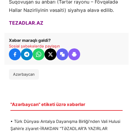
Suqovuşan su anbarı (Tərtər rayonu – Fövqəladə
Hallar Nazirliyinin vəsaiti) siyahıya əlavə edilib.
TEZADLAR.AZ
Xəbər maraqlı gəldi?
Sosial şəbəkələrdə paylaşın
Azərbaycan
"Azərbaycan" etiketi üzrə xəbərlər
• Türk Dünyası Antalya Dayanışma Birliği’nden Vali Hulusi
Şahin’e ziyaret-İRAKDAN “TƏZADLAR”A YAZIRLAR