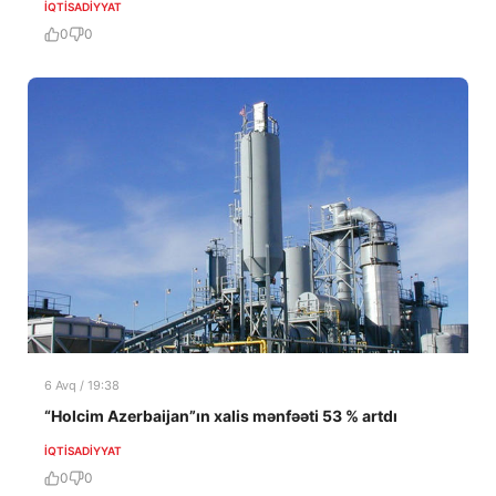
İQTISADIYYAT
0
0
6 Avq / 19:38
“Holcim Azerbaijan”ın xalis mənfəəti 53 % artdı
İQTISADIYYAT
0
0