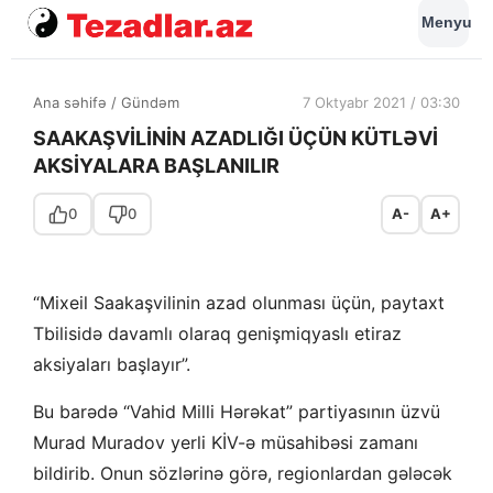
Menyu
Ana səhifə
/
Gündəm
7 Oktyabr 2021 / 03:30
SAAKAŞVİLİNİN AZADLIĞI ÜÇÜN KÜTLƏVİ
AKSİYALARA BAŞLANILIR
0
0
A-
A+
“Mixeil Saakaşvilinin azad olunması üçün, paytaxt
Tbilisidə davamlı olaraq genişmiqyaslı etiraz
aksiyaları başlayır”.
Bu barədə “Vahid Milli Hərəkat” partiyasının üzvü
Murad Muradov yerli KİV-ə
müsahibəsi zamanı
bildirib. Onun sözlərinə görə, regionlardan gələcək