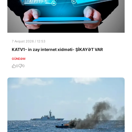
7 Avqust 2026 / 12:53
KATV1- in zay internet xidməti- ŞİKAYƏT VAR
GÜNDƏM
0
0