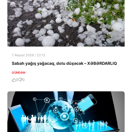
7 Avqust 2026 / 22:12
Sabah yağış yağacaq, dolu düşəcək – XƏBƏRDARLIQ
GÜNDƏM
0
0