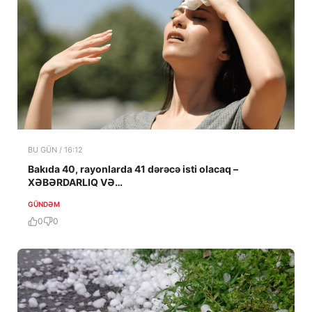
BU GÜN / 16:12
Bakıda 40, rayonlarda 41 dərəcə isti olacaq –
XƏBƏRDARLIQ VƏ…
GÜNDƏM
0
0