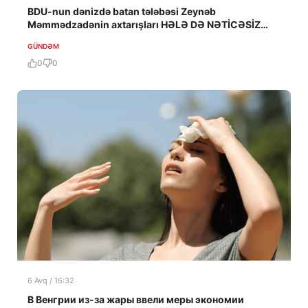
BDU-nun dənizdə batan tələbəsi Zeynəb
Məmmədzadənin axtarışları HƏLƏ DƏ NƏTİCƏSİZ
QALIB!
GÜNDƏM
0
0
6 Avq / 16:32
В Венгрии из-за жары ввели меры экономии