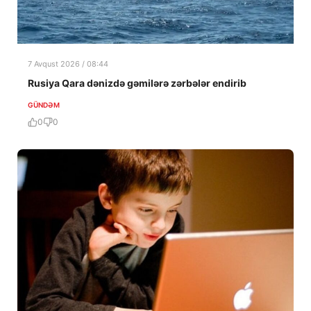
7 Avqust 2026 / 08:44
Rusiya Qara dənizdə gəmilərə zərbələr endirib
GÜNDƏM
0
0