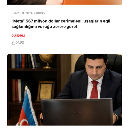
7 Avqust 2026 / 08:05
“Meta” 567 milyon dollar cərimələni: uşaqların əqli
sağlamlığına vuruğu zərərə görə!
GÜNDƏM
0
0