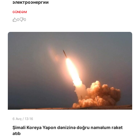
электроэнергии
GÜNDƏM
0
0
6 Avq / 13:16
Şimali Koreya Yapon dənizinə doğru naməlum raket
atıb