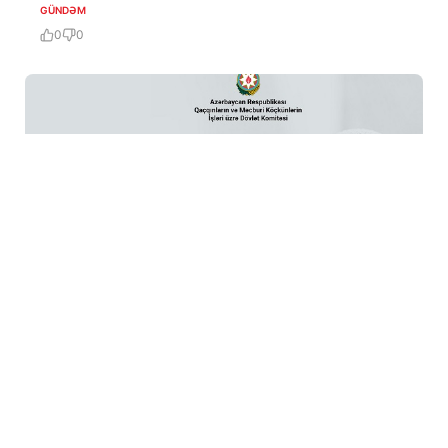
GÜNDƏM
0
0
6 Avq / 12:37
Vahid aylıq müavinət: valideynlərin statusu niyə
vacibdir?
GÜNDƏM