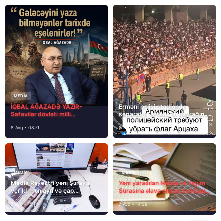
MEDİA
İQBAL AĞAZADƏ YAZIR-
Erməni polisi stadionda
Səfəvilər dövləti milli
separatçı “Artsax”ın bayrağını
dövlətdirmi?
müsadirə etdi və…
8 Avq • 08:51
8 Avq • 08:39
MEDİA
MEDİA
Media Reyestri yeni Şuraya
Yeni yaradılan Media və Yayım
verildi – onlayn və çap
Şurasına əlavə olaraq bu hüquq
mediasını nə gözləyir?
və vəzifələr də verilib
7 Avq • 15:14
7 Avq • 14:38