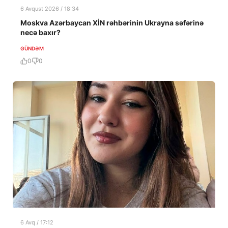
6 Avqust 2026 / 18:34
Moskva Azərbaycan XİN rəhbərinin Ukrayna səfərinə
necə baxır?
GÜNDƏM
0
0
6 Avq / 17:12