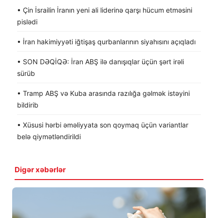
• Çin İsrailin İranın yeni ali liderinə qarşı hücum etməsini
pislədi
• İran hakimiyyəti iğtişaş qurbanlarının siyahısını açıqladı
• SON DƏQİQƏ: İran ABŞ ilə danışıqlar üçün şərt irəli
sürüb
• Tramp ABŞ və Kuba arasında razılığa gəlmək istəyini
bildirib
• Xüsusi hərbi əməliyyata son qoymaq üçün variantlar
belə qiymətləndirildi
Digər xəbərlər