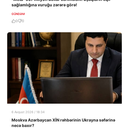
sağlamlığına vuruğu zərərə görə!
GÜNDƏM
0
0
6 Avqust 2026 / 18:34
Moskva Azərbaycan XİN rəhbərinin Ukrayna səfərinə
necə baxır?