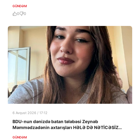
GÜNDƏM
0
0
6 Avqust 2026 / 17:12
BDU-nun dənizdə batan tələbəsi Zeynəb
Məmmədzadənin axtarışları HƏLƏ DƏ NƏTİCƏSİZ
QALIB!
GÜNDƏM