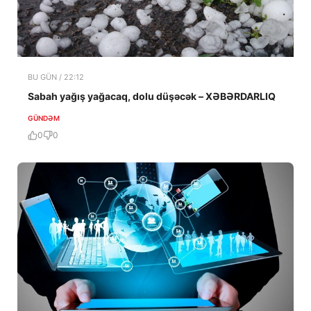
BU GÜN / 22:12
Sabah yağış yağacaq, dolu düşəcək – XƏBƏRDARLIQ
GÜNDƏM
0
0