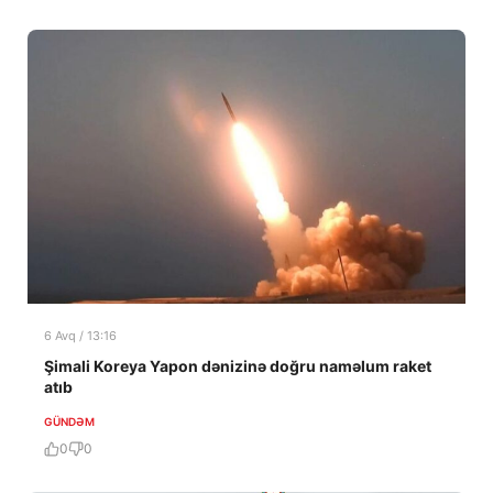
6 Avq / 13:16
Şimali Koreya Yapon dənizinə doğru naməlum raket
atıb
GÜNDƏM
0
0