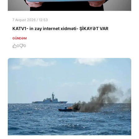
7 Avqust 2026 / 12:53
KATV1- in zay internet xidməti- ŞİKAYƏT VAR
GÜNDƏM
0
0