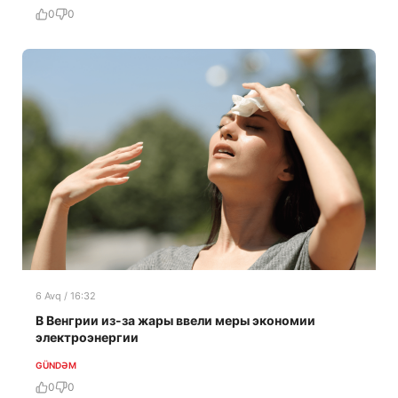
0
0
6 Avq / 16:32
В Венгрии из-за жары ввели меры экономии
электроэнергии
GÜNDƏM
0
0