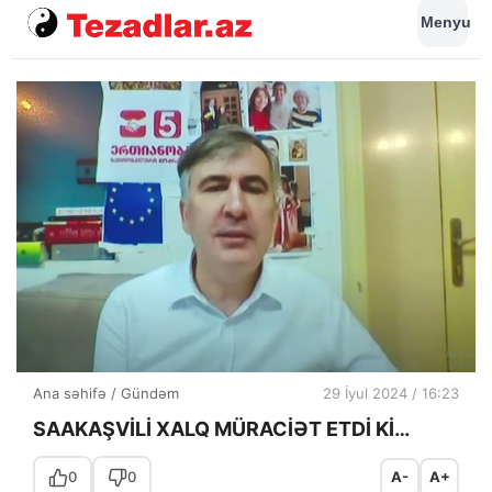
Menyu
Ana səhifə
/
Gündəm
29 İyul 2024 / 16:23
SAAKAŞVİLİ XALQ MÜRACİƏT ETDİ Kİ…
0
0
A-
A+