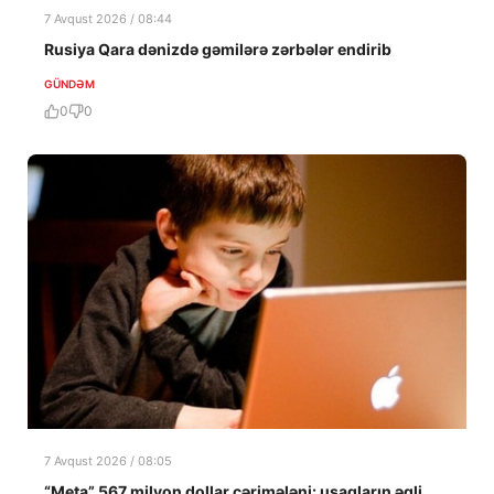
7 Avqust 2026 / 08:44
Rusiya Qara dənizdə gəmilərə zərbələr endirib
GÜNDƏM
0
0
7 Avqust 2026 / 08:05
“Meta” 567 milyon dollar cərimələni: uşaqların əqli