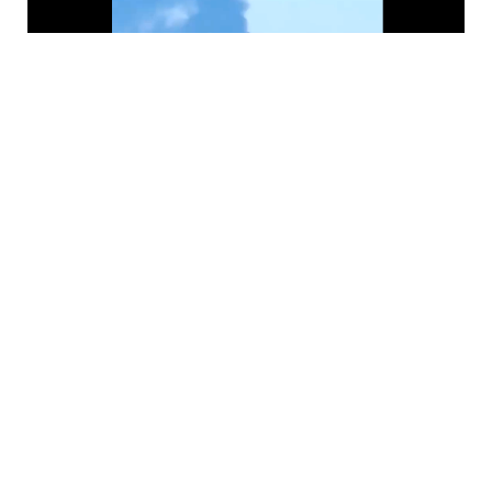
6 Avq / 09:46
Ukrayna PUA-ları Rusiyanın ən böyük neft emalı
zavoduna “salam verib”!
GÜNDƏM
0
0