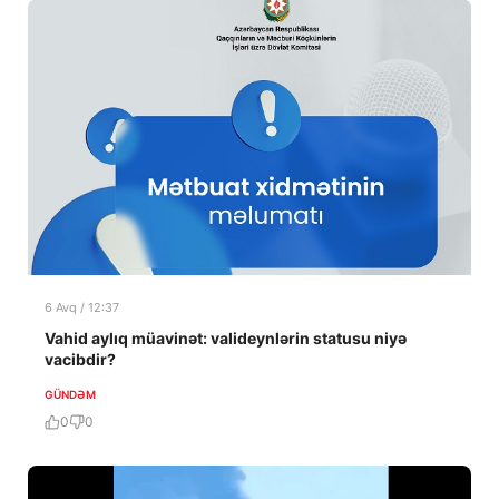
6 Avq / 12:37
Vahid aylıq müavinət: valideynlərin statusu niyə
vacibdir?
GÜNDƏM
0
0