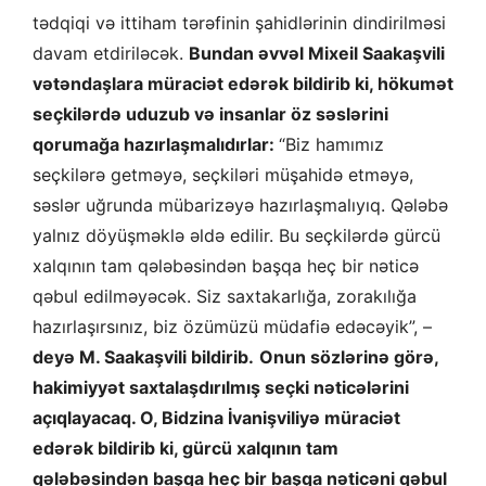
tədqiqi və ittiham tərəfinin şahidlərinin dindirilməsi
davam etdiriləcək.
Bundan əvvəl Mixeil Saakaşvili
vətəndaşlara müraciət edərək bildirib ki, hökumət
seçkilərdə uduzub və insanlar öz səslərini
qorumağa hazırlaşmalıdırlar:
“Biz hamımız
seçkilərə getməyə, seçkiləri müşahidə etməyə,
səslər uğrunda mübarizəyə hazırlaşmalıyıq. Qələbə
yalnız döyüşməklə əldə edilir. Bu seçkilərdə gürcü
xalqının tam qələbəsindən başqa heç bir nəticə
qəbul edilməyəcək. Siz saxtakarlığa, zorakılığa
hazırlaşırsınız, biz özümüzü müdafiə edəcəyik”, –
deyə M. Saakaşvili bildirib.
Onun sözlərinə görə,
hakimiyyət saxtalaşdırılmış seçki nəticələrini
açıqlayacaq. O, Bidzina İvanişviliyə müraciət
edərək bildirib ki, gürcü xalqının tam
qələbəsindən başqa heç bir başqa nəticəni qəbul