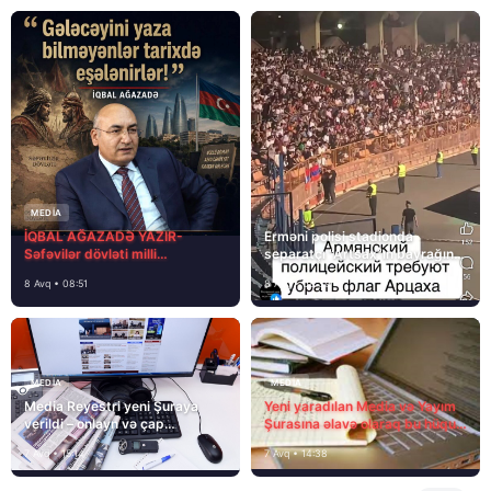
MEDİA
İQBAL AĞAZADƏ YAZIR-
Erməni polisi stadionda
Səfəvilər dövləti milli
separatçı “Artsax”ın bayrağını
dövlətdirmi?
müsadirə etdi və…
8 Avq • 08:51
8 Avq • 08:39
MEDİA
MEDİA
Media Reyestri yeni Şuraya
Yeni yaradılan Media və Yayım
verildi – onlayn və çap
Şurasına əlavə olaraq bu hüquq
mediasını nə gözləyir?
və vəzifələr də verilib
7 Avq • 15:14
7 Avq • 14:38