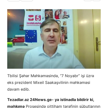
Tbilisi Şəhər Məhkəməsində, “7 Noyabr” işi üzrə
eks prezident Mixeil Saakaşvilinin məhkəməsi
davam edib.
Tezadlar.az 24News.ge- yə istinadla bildirir ki,
məhkımə
Prosesində oittiham tərəfinin sübutlarının