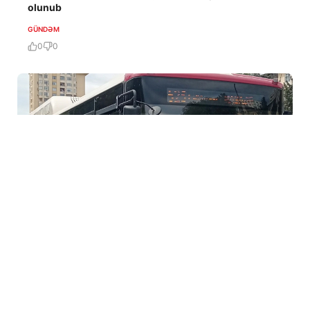
olunub
GÜNDƏM
0
0
5 Avq / 17:24
Bakıda bnu avtobus marşrutunun hərəkət sxemi
dəyişdirildi-SƏBƏB