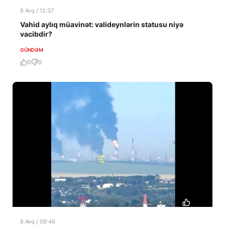
6 Avq / 12:37
Vahid aylıq müavinət: valideynlərin statusu niyə
vacibdir?
GÜNDƏM
0
0
6 Avq / 09:46