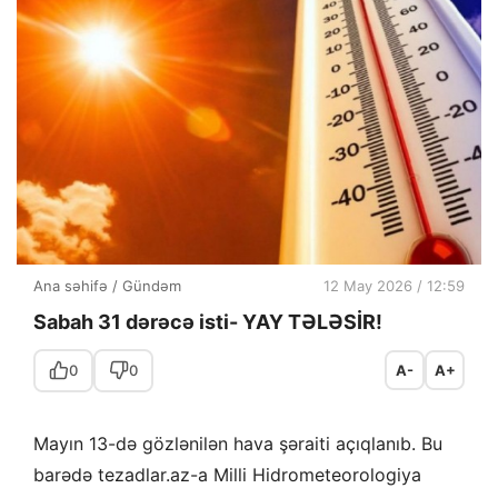
Ana səhifə
/
Gündəm
12 May 2026 / 12:59
Sabah 31 dərəcə isti- YAY TƏLƏSİR!
0
0
A-
A+
Mayın 13-də gözlənilən hava şəraiti açıqlanıb. Bu
barədə tezadlar.az-a Milli Hidrometeorologiya