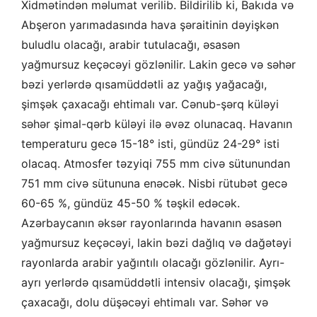
Xidmətindən məlumat verilib. Bildirilib ki, Bakıda və
Abşeron yarımadasında hava şəraitinin dəyişkən
buludlu olacağı, arabir tutulacağı, əsasən
yağmursuz keçəcəyi gözlənilir. Lakin gecə və səhər
bəzi yerlərdə qısamüddətli az yağış yağacağı,
şimşək çaxacağı ehtimalı var. Cənub-şərq küləyi
səhər şimal-qərb küləyi ilə əvəz olunacaq. Havanın
temperaturu gecə 15-18° isti, gündüz 24-29° isti
olacaq. Atmosfer təzyiqi 755 mm civə sütunundan
751 mm civə sütununa enəcək. Nisbi rütubət gecə
60-65 %, gündüz 45-50 % təşkil edəcək.
Azərbaycanın əksər rayonlarında havanın əsasən
yağmursuz keçəcəyi, lakin bəzi dağlıq və dağətəyi
rayonlarda arabir yağıntılı olacağı gözlənilir. Ayrı-
ayrı yerlərdə qısamüddətli intensiv olacağı, şimşək
çaxacağı, dolu düşəcəyi ehtimalı var. Səhər və