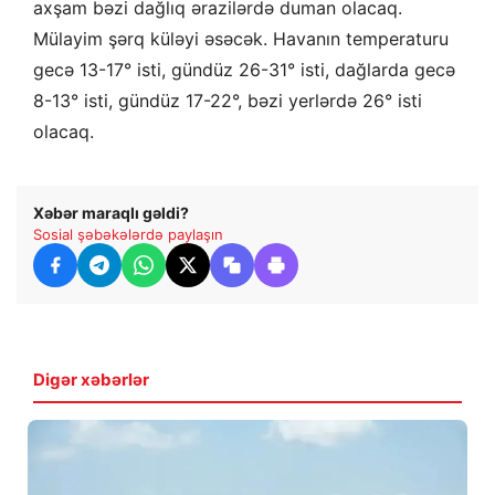
axşam bəzi dağlıq ərazilərdə duman olacaq.
Mülayim şərq küləyi əsəcək. Havanın temperaturu
gecə 13-17° isti, gündüz 26-31° isti, dağlarda gecə
8-13° isti, gündüz 17-22°, bəzi yerlərdə 26° isti
olacaq.
Xəbər maraqlı gəldi?
Sosial şəbəkələrdə paylaşın
Digər xəbərlər