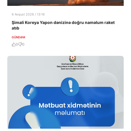
6 Avqust 2026 / 13:16
Şimali Koreya Yapon dənizinə doğru naməlum raket
atıb
GÜNDƏM
0
0