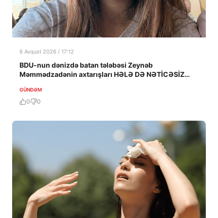
6 Avqust 2026 / 17:12
BDU-nun dənizdə batan tələbəsi Zeynəb
Məmmədzadənin axtarışları HƏLƏ DƏ NƏTİCƏSİZ
QALIB!
GÜNDƏM
0
0