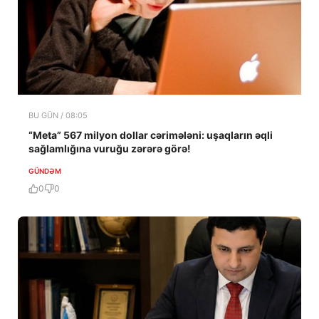
BU GÜN / 08:05
“Meta” 567 milyon dollar cərimələni: uşaqların əqli
sağlamlığına vuruğu zərərə görə!
GÜNDƏM
0
0