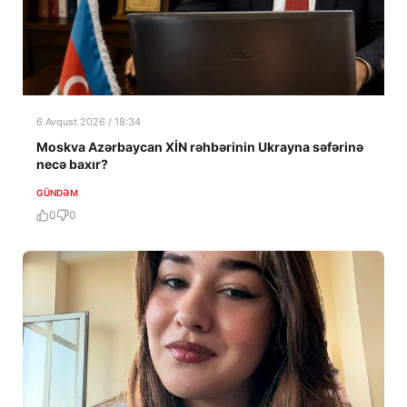
6 Avqust 2026 / 18:34
Moskva Azərbaycan XİN rəhbərinin Ukrayna səfərinə
necə baxır?
GÜNDƏM
0
0