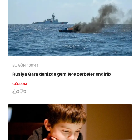
BU GÜN / 08:44
Rusiya Qara dənizdə gəmilərə zərbələr endirib
GÜNDƏM
0
0