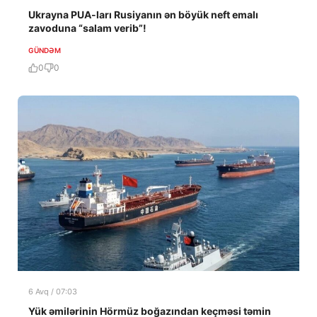
Ukrayna PUA-ları Rusiyanın ən böyük neft emalı
zavoduna “salam verib”!
GÜNDƏM
0
0
6 Avq / 07:03
Yük əmilərinin Hörmüz boğazından keçməsi təmin